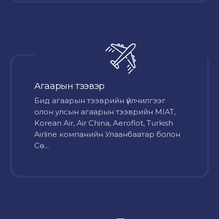
Агаарын тээвэр
Бид агаарын тээврийн үйлчилгээг
олон улсын агаарын тээврийн MIAT,
Korean Air, Air China, Aeroflot, Turkish
Airline компанийн Улаанбаатар болон
Сө...