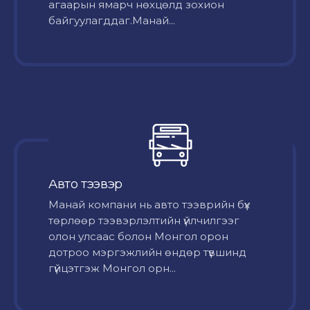
агаарын ямарч нөхцөлд зохион
байгуулагддаг.Манай...
Авто тээвэр
Mанай компани нь авто тээврийн бүх
төрлөөр тээвэрлэлтийн үйлчилгээг
олон улсаас болон Монгол орон
дотроо мэргэжлийн өндөр түвшинд
гүйцэтгэж Монгол орн...