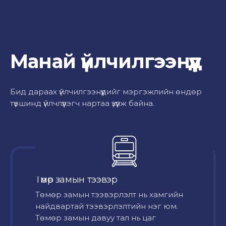
Манай үйлчилгээнүүд
Бид дараах үйлчилгээнүүдийг мэргэжлийн өндөр
түвшинд үйлчлүүлэгч нартаа үзүүлж байна.
Төмөр замын тээвэр
Төмөр замын тээвэрлэлт нь хамгийн
найдвартай тээвэрлэлтийн нэг юм.
Төмөр замын давуу тал нь цаг