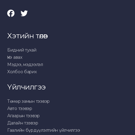
Хэтийн төлөв
Бидний тухай
Үнэ авах
Мэдээ, мэдээлэл
Холбоо барих
Үйлчилгээ
Төмөр замын тээвэр
Авто тээвэр
Агаарын тээвэр
Далайн тээвэр
Гаалийн бүрдүүлэлтийн үйлчилгээ