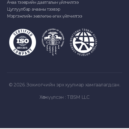
Ачаа тээврийн даатгалын үйлчилгээ
Цуглуулбар ачааны тээвэр
Мэргэжлийн зөвлөгөө өгөх үйлчилгээ
© 2026. Зохиогчийн эрх хуулиар хамгаалагдсан.
Хөгжүүлсэн :
TBSM LLC