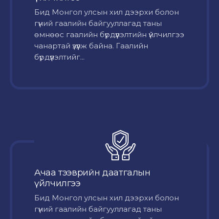
Бид Монгол улсын хил дээрхи болон
гүний гаалийн байгууллагад таны
өмнөөс гаалийн бүрдүүлэлтийн үйлчилгээ
чанартай үзүүлж байна. Гаалийн
бүрдүүлэлтийг...
Ачаа тээврийн даатгалын
үйлчилгээ
Бид Монгол улсын хил дээрхи болон
гүний гаалийн байгууллагад таны