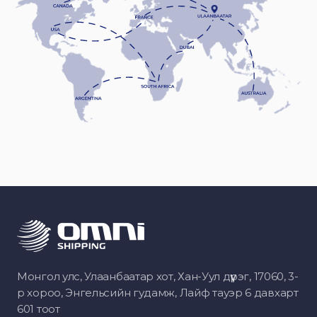
Монгол улс, Улаанбаатар хот, Хан-Уул дүүрэг, 17060, 3-
р хороо, Энгельсийн гудамж, Лайф тауэр 6 давхарт
601 тоот