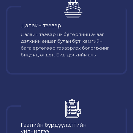
Далайн тээвэр
Далайн тээвэр нь бүх төрлийн ачааг
дэлхийн өнцөг булан бүрт, хамгийн
бага өртөгөөр тээвэрлэх боломжийг
бидэнд өгдөг. Бид дэлхийн аль...
Гаалийн бүрдүүлэлтийн
үйлчилгээ