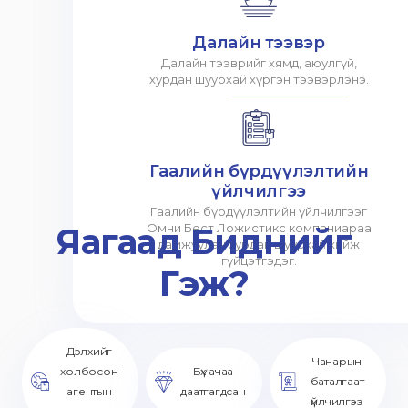
Далайн тээвэр
Далайн тээврийг хямд, аюулгүй,
хурдан шуурхай хүргэн тээвэрлэнэ.
Гаалийн бүрдүүлэлтийн
үйлчилгээ
Гаалийн бүрдүүлэлтийн үйлчилгээг
Яагаад Биднийг
Омни Бест Ложистикс компаниараа
дамжуулан хурдан шуурхай хийж
гүйцэтгэдэг.
Гэж?
Дэлхийг
Чанарын
холбосон
Бүх ачаа
баталгаат
агентын
даатгагдсан
үйлчилгээ