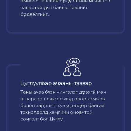
өмнөөс гаалийн бүрдүүлэлтийн үйлчилгээ
чанартай үзүүлж байна. Гаалийн
бүрдүүлэлтийг...
Цуглуулбар ачааны тээвэр
Таны ачаа бүтэн чингэлэг дүүрэхгүй мөн
агаараар тээвэрлэхэд овор хэмжээ
болон зардлын хувьд өндөр байгаа
тохиолдолд хамгийн оновчтой
сонголт бол Цуглу...