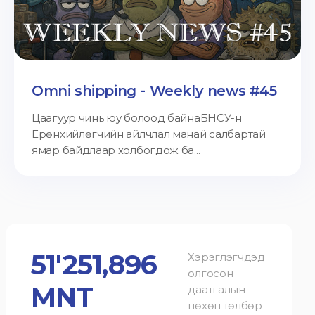
Omni shipping - Weekly news #45
Цаагуур чинь юу болоод байнаБНСУ-н
Ерөнхийлөгчийн айлчлал манай салбартай
ямар байдлаар холбогдож ба...
51'251,896
Хэрэглэгчдэд
олгосон
MNT
даатгалын
нөхөн төлбөр