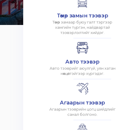
Төмөр замын тээвэр
Төмөр замаар буюу галт тэргээр
хамгийн түргэн, найдвартай
тээвэрлэлтийг хийдэг.
Авто тээвэр
Авто тээврийг аюулгүй, уян хатан
нөхцөлтэйгээр хүргэдэг.
Агаарын тээвэр
Агаарын тээврийн цогц шийдлийг
санал болгоно.