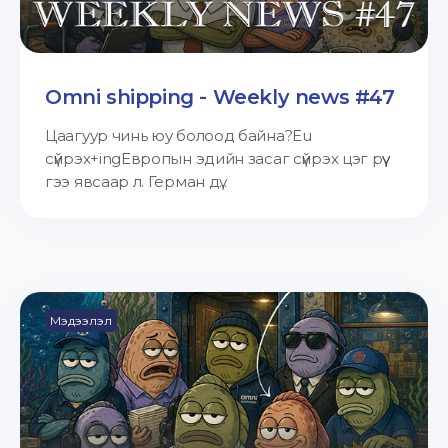
Omni shipping - Weekly news #47
Цаагуур чинь юу болоод байна?Eu
сүйрэх+ingЕвропын эдийн засаг сүйрэх цэг рүү
гээ явсаар л. Герман дү...
Мэдээлэл