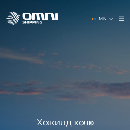
MN
Хөгжилд хөтлөх