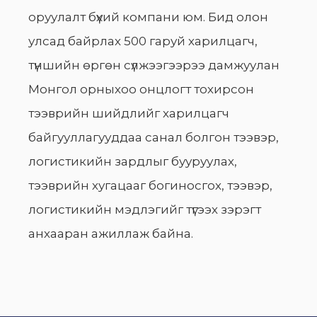
оруулалт бүхий компани юм. Бид олон
улсад байрлах 500 гаруй харилцагч,
түншийн өргөн сүлжээгээрээ дамжуулан
Монгол орныхоо онцлогт тохирсон
тээврийн шийдлийг харилцагч
байгууллагууддаа санал болгон тээвэр,
логистикийн зардлыг бууруулах,
тээврийн хугацааг богиносгох, тээвэр,
логистикийн мэдлэгийг түгээх зэрэгт
анхааран ажиллаж байна.