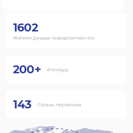
1602
Жилийн дундаж тээвэрлэлтийн тоо
200+
Агентууд
143
Страны перевозки