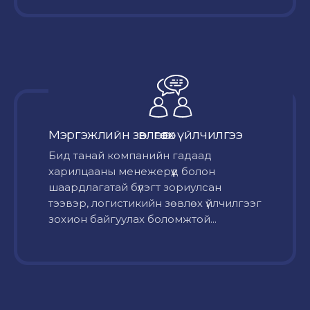
Мэргэжлийн зөвлөгөө өгөх үйлчилгээ
Бид танай компанийн гадаад
харилцааны менежерүүд болон
шаардлагатай бүлэгт зориулсан
тээвэр, логистикийн зөвлөх үйлчилгээг
зохион байгуулах боломжтой...