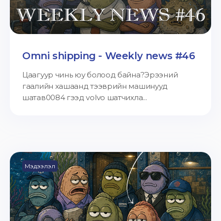
Omni shipping - Weekly news #46
Цаагуур чинь юу болоод байна?Эрээний
гаалийн хашаанд тээврийн машинууд
шатав0084 гээд volvo шатчихла...
Мэдээлэл