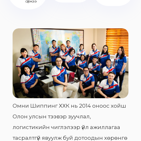
сүлжээ
Омни Шиппинг ХХК нь 2014 оноос хойш
Олон улсын тээвэр зуучлал,
логистикийн чиглэлээр үйл ажиллагаа
тасралтгүй явуулж буй дотоодын хөрөнгө