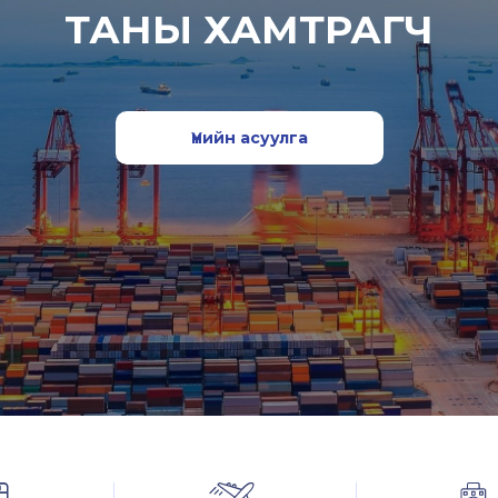
ТАНЫ ХАМТРАГЧ
Үнийн асуулга