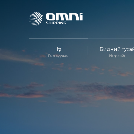
Нүүр
Бидний туха
Гол хуудас
Илүү ихийг