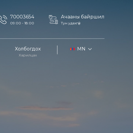
70003654
Ачааны байршил
09:00 - 18:00
Тун удахгүй
Холбогдох
MN
Харилцах