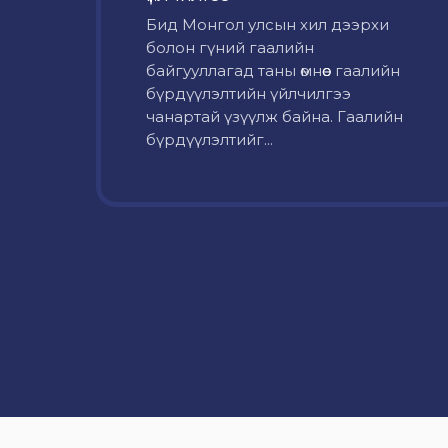
Бид Монгол улсын хил дээрхи
болон гүний гаалийн
байгууллагад таны өмнөөс гаалийн
бүрдүүлэлтийн үйлчилгээ
чанартай үзүүлж байна. Гаалийн
бүрдүүлэлтийг...