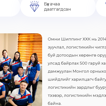
Бүх ачаа
даатгагдсан
Омни Шиппинг ХХК нь 2014
зуучлал, логистикийн чиглэ
буй дотоодын хөрөнгө оруу
улсад байрлах 500 гаруй х
дамжуулан Монгол орныхо
шийдлийг харилцагч байгу
логистикийн зардлыг бууру
тээвэр, логистикийн мэдлэ
байна.