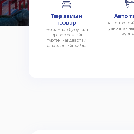
Төмөр замын
Авто т
тээвэр
Авто тээврий
уян хатан нө
Төмөр замаар буюу галт
хүргэ
тэргээр хамгийн
түргэн, найдвартай
тээвэрлэлтийг хийдэг.