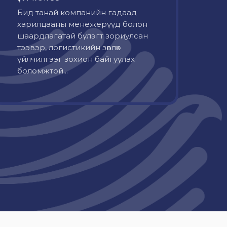
Бид танай компанийн гадаад
харилцааны менежерүүд болон
шаардлагатай бүлэгт зориулсан
тээвэр, логистикийн зөвлөх
үйлчилгээг зохион байгуулах
боломжтой...