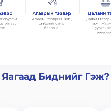
ээвэр
Агаарын тээвэр
Далайн т
г аюулгүй,
Агаарын тээврийн цогц
Далайн тээври
хцөлтэйгээр
шийдлийг санал
аюулгүй, х
дэг.
болгоно.
шуурхай х
тээвэрлэ
Яагаад Биднийг Гэж?