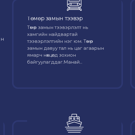
Төмөр замын тээвэр
Төмөр замын тээвэрлэлт нь
хамгийн найдвартай
йн
тээвэрлэлтийн нэг юм. Төмөр
замын давуу тал нь цаг агаарын
ямарч нөхцөлд зохион
байгуулагддаг.Манай...