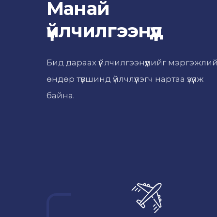
Манай
үйлчилгээнүүд
Бид дараах үйлчилгээнүүдийг мэргэжли
өндөр түвшинд үйлчлүүлэгч нартаа үзүүлж
байна.