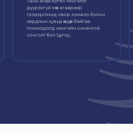
Таны ачаа бүтэн чингэлэг
дүүрэхгүй мөн агаараар
тээвэрлэхэд овор хэмжээ болон
зардлын хувьд өндөр байгаа
тохиолдолд хамгийн оновчтой
сонголт бол Цуглу...