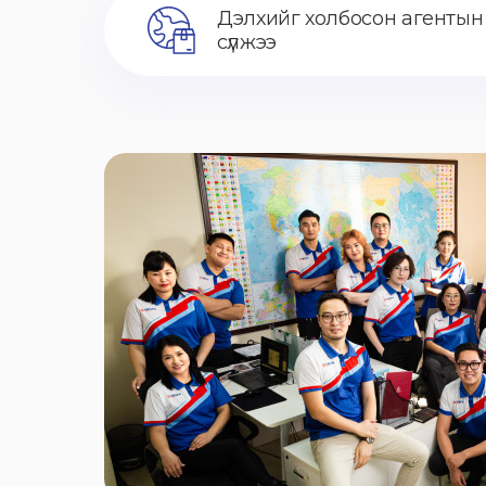
Дэлхийг холбосон агентын
сүлжээ