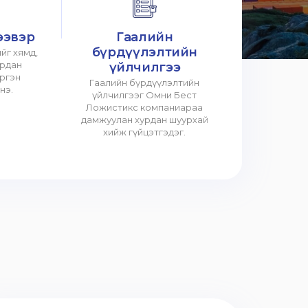
ээвэр
Гаалийн
бүрдүүлэлтийн
йг хямд,
урдан
үйлчилгээ
үргэн
Гаалийн бүрдүүлэлтийн
нэ.
үйлчилгээг Омни Бест
Ложистикс компаниараа
дамжуулан хурдан шуурхай
хийж гүйцэтгэдэг.