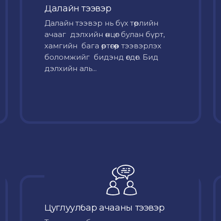
Далайн тээвэр
Далайн тээвэр нь бүх төрлийн
ачааг дэлхийн өнцөг булан бүрт,
хамгийн бага өртөгөөр тээвэрлэх
боломжийг бидэнд өгдөг. Бид
дэлхийн аль...
Цуглуулбар ачааны тээвэр