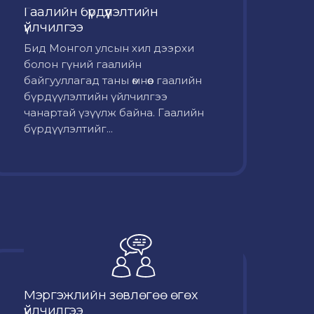
Гаалийн бүрдүүлэлтийн
үйлчилгээ
Бид Монгол улсын хил дээрхи
болон гүний гаалийн
байгууллагад таны өмнөөс гаалийн
бүрдүүлэлтийн үйлчилгээ
чанартай үзүүлж байна. Гаалийн
бүрдүүлэлтийг...
Мэргэжлийн зөвлөгөө өгөх
үйлчилгээ