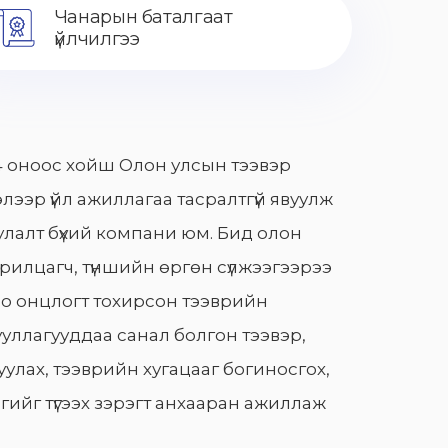
Чанарын баталгаат
үйлчилгээ
 оноос хойш Олон улсын тээвэр
лээр үйл ажиллагаа тасралтгүй явуулж
лалт бүхий компани юм. Бид олон
арилцагч, түншийн өргөн сүлжээгээрээ
о онцлогт тохирсон тээврийн
уллагууддаа санал болгон тээвэр,
улах, тээврийн хугацааг богиносгох,
гийг түгээх зэрэгт анхааран ажиллаж