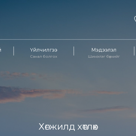
й
Үйлчилгээ
Мэдээлэл
Санал болгох
Шинэлэг бүхнийг
Хөгжилд хөтлөх