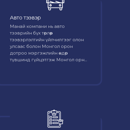
Авто тээвэр
Mанай компани нь авто
тээврийн бүх төрлөөр
тээвэрлэлтийн үйлчилгээг олон
улсаас болон Монгол орон
дотроо мэргэжлийн өндөр
түвшинд гүйцэтгэж Монгол орн...