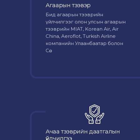
Агаарын тээвэр
Бид агаарын тээврийн
үйлчилгээг олон улсын агаарын
тээврийн MIAT, Korean Air, Air
China, Aeroflot, Turkish Airline
компанийн Улаанбаатар болон
Сө...
Ачаа тээврийн даатгалын
үйлчилгээ