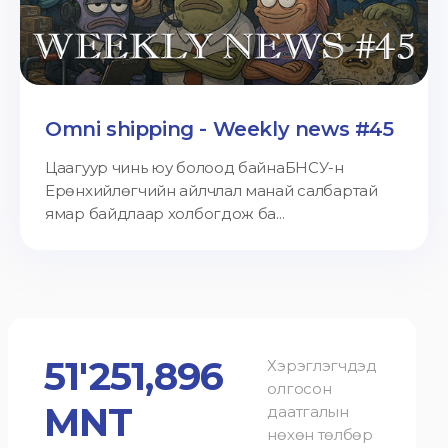
Omni shipping - Weekly news #45
Цаагуур чинь юу болоод байнаБНСУ-н
Ерөнхийлөгчийн айлчлал манай салбартай
ямар байдлаар холбогдож ба...
51'251,896
Хэрэглэгчдэд
олгосон
MNT
даатгалын
нөхөн төлбөр