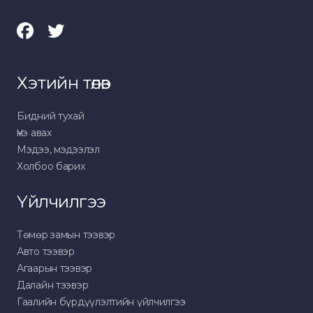
Хэтийн төлөв
Бидний тухай
Үнэ авах
Мэдээ, мэдээлэл
Холбоо барих
Үйлчилгээ
Төмөр замын тээвэр
Авто тээвэр
Агаарын тээвэр
Далайн тээвэр
Гаалийн бүрдүүлэлтийн үйлчилгээ