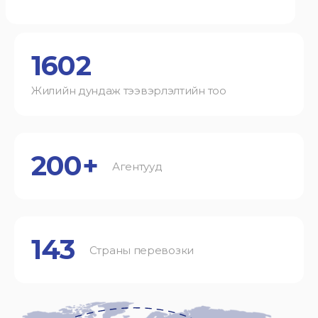
1602
Жилийн дундаж тээвэрлэлтийн тоо
200+
Агентууд
143
Страны перевозки