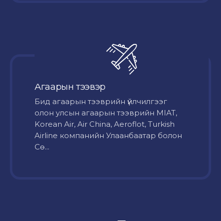
Агаарын тээвэр
Бид агаарын тээврийн үйлчилгээг
олон улсын агаарын тээврийн MIAT,
Korean Air, Air China, Aeroflot, Turkish
Airline компанийн Улаанбаатар болон
Сө...