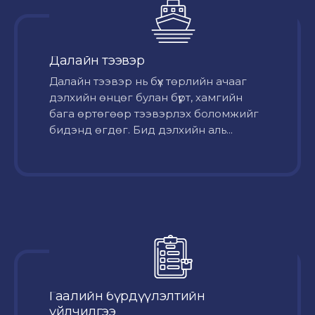
Далайн тээвэр
Далайн тээвэр нь бүх төрлийн ачааг
дэлхийн өнцөг булан бүрт, хамгийн
бага өртөгөөр тээвэрлэх боломжийг
бидэнд өгдөг. Бид дэлхийн аль...
Гаалийн бүрдүүлэлтийн
үйлчилгээ