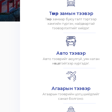
Төмөр замын тээвэр
Төмөр замаар буюу галт тэргээр
хамгийн түргэн, найдвартай
тээвэрлэлтийг хийдэг.
Авто тээвэр
Авто тээврийг аюулгүй, уян хатан
нөхцөлтэйгээр хүргэдэг.
Агаарын тээвэр
Агаарын тээврийн цогц шийдлийг
санал болгоно.