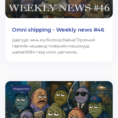
Omni shipping - Weekly news #46
Цаагуур чинь юу болоод байна?Эрээний
гаалийн хашаанд тээврийн машинууд
шатав0084 гээд volvo шатчихла...
Мэдээлэл