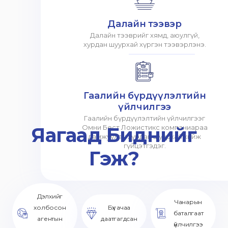
Далайн тээвэр
Далайн тээврийг хямд, аюулгүй,
хурдан шуурхай хүргэн тээвэрлэнэ.
Гаалийн бүрдүүлэлтийн
үйлчилгээ
Гаалийн бүрдүүлэлтийн үйлчилгээг
Яагаад Биднийг
Омни Бест Ложистикс компаниараа
дамжуулан хурдан шуурхай хийж
гүйцэтгэдэг.
Гэж?
Дэлхийг
Чанарын
холбосон
Бүх ачаа
баталгаат
агентын
даатгагдсан
үйлчилгээ