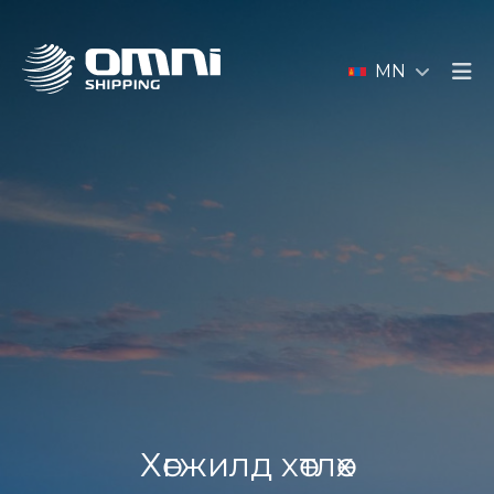
MN
Хөгжилд хөтлөх