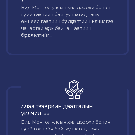
Бид Монгол улсын хил дээрхи болон
гүний гаалийн байгууллагад таны
өмнөөс гаалийн бүрдүүлэлтийн үйлчилгээ
чанартай үзүүлж байна. Гаалийн
бүрдүүлэлтийг...
Ачаа тээврийн даатгалын
үйлчилгээ
Бид Монгол улсын хил дээрхи болон
гүний гаалийн байгууллагад таны