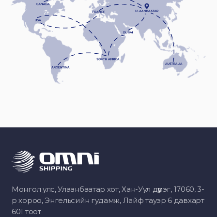
Монгол улс, Улаанбаатар хот, Хан-Уул дүүрэг, 17060, 3-
р хороо, Энгельсийн гудамж, Лайф тауэр 6 давхарт
601 тоот