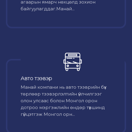
агаарын ямарч нөхцөлд зохион
байгуулагддаг.Манай...
Авто тээвэр
Mанай компани нь авто тээврийн бүх
төрлөөр тээвэрлэлтийн үйлчилгээг
олон улсаас болон Монгол орон
дотроо мэргэжлийн өндөр түвшинд
гүйцэтгэж Монгол орн...