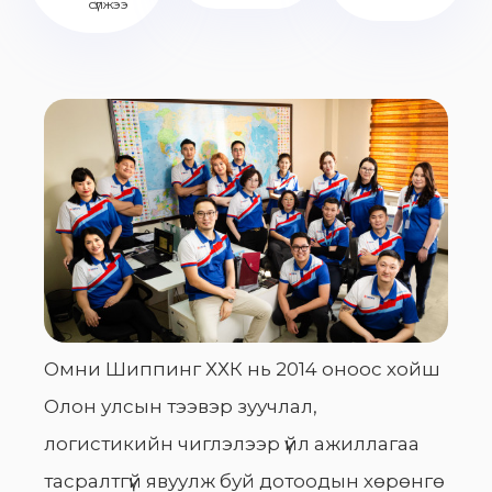
сүлжээ
Омни Шиппинг ХХК нь 2014 оноос хойш
Олон улсын тээвэр зуучлал,
логистикийн чиглэлээр үйл ажиллагаа
тасралтгүй явуулж буй дотоодын хөрөнгө