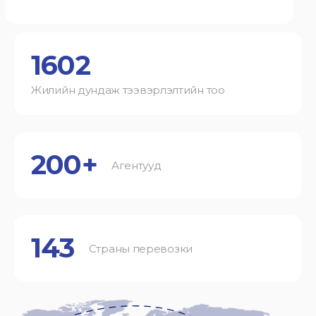
1602
Жилийн дундаж тээвэрлэлтийн тоо
200+
Агентууд
143
Страны перевозки