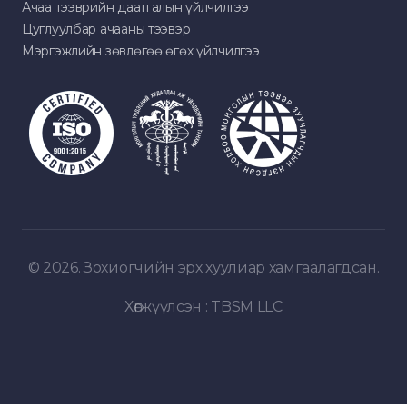
Ачаа тээврийн даатгалын үйлчилгээ
Цуглуулбар ачааны тээвэр
Мэргэжлийн зөвлөгөө өгөх үйлчилгээ
© 2026. Зохиогчийн эрх хуулиар хамгаалагдсан.
Хөгжүүлсэн :
TBSM LLC