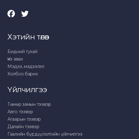
Хэтийн төлөв
Бидний тухай
Үнэ авах
Мэдээ, мэдээлэл
Холбоо барих
Үйлчилгээ
Төмөр замын тээвэр
Авто тээвэр
Агаарын тээвэр
Далайн тээвэр
Гаалийн бүрдүүлэлтийн үйлчилгээ