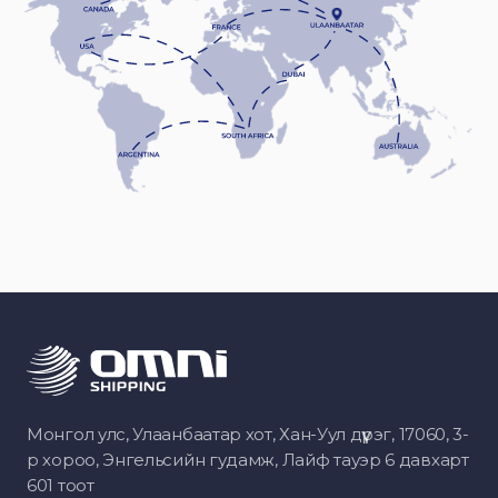
Монгол улс, Улаанбаатар хот, Хан-Уул дүүрэг, 17060, 3-
р хороо, Энгельсийн гудамж, Лайф тауэр 6 давхарт
601 тоот