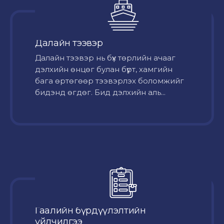
Далайн тээвэр
Далайн тээвэр нь бүх төрлийн ачааг
дэлхийн өнцөг булан бүрт, хамгийн
бага өртөгөөр тээвэрлэх боломжийг
бидэнд өгдөг. Бид дэлхийн аль...
Гаалийн бүрдүүлэлтийн
үйлчилгээ