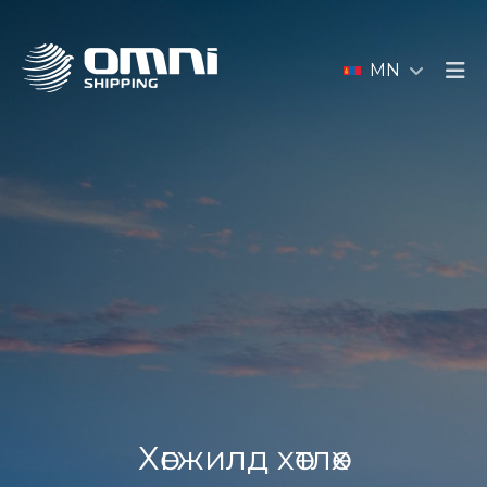
MN
Хөгжилд хөтлөх