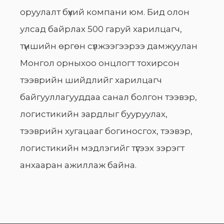
оруулалт бүхий компани юм. Бид олон
улсад байрлах 500 гаруй харилцагч,
түншийн өргөн сүлжээгээрээ дамжуулан
Монгол орныхоо онцлогт тохирсон
тээврийн шийдлийг харилцагч
байгууллагууддаа санал болгон тээвэр,
логистикийн зардлыг бууруулах,
тээврийн хугацааг богиносгох, тээвэр,
логистикийн мэдлэгийг түгээх зэрэгт
анхааран ажиллаж байна.