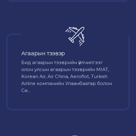
Агаарын тээвэр
Бид агаарын тээврийн үйлчилгээг
олон улсын агаарын тээврийн MIAT,
Korean Air, Air China, Aeroflot, Turkish
Airline компанийн Улаанбаатар болон
Сө...