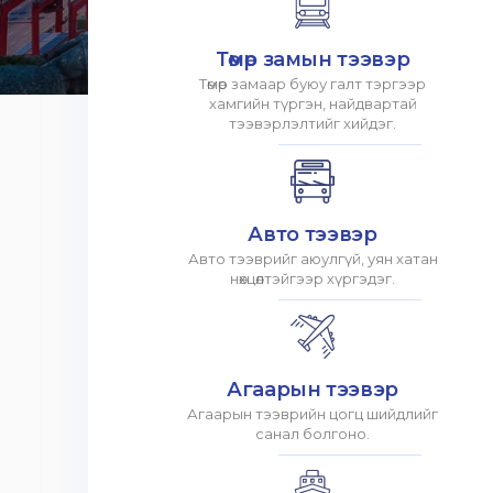
Төмөр замын тээвэр
Төмөр замаар буюу галт тэргээр
хамгийн түргэн, найдвартай
тээвэрлэлтийг хийдэг.
Авто тээвэр
Авто тээврийг аюулгүй, уян хатан
нөхцөлтэйгээр хүргэдэг.
Агаарын тээвэр
Агаарын тээврийн цогц шийдлийг
санал болгоно.