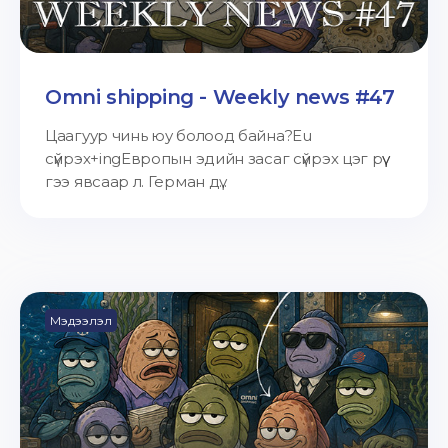
Omni shipping - Weekly news #47
Цаагуур чинь юу болоод байна?Eu
сүйрэх+ingЕвропын эдийн засаг сүйрэх цэг рүү
гээ явсаар л. Герман дү...
Мэдээлэл