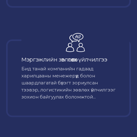
Мэргэжлийн зөвлөгөө өгөх үйлчилгээ
Бид танай компанийн гадаад
харилцааны менежерүүд болон
шаардлагатай бүлэгт зориулсан
тээвэр, логистикийн зөвлөх үйлчилгээг
зохион байгуулах боломжтой...