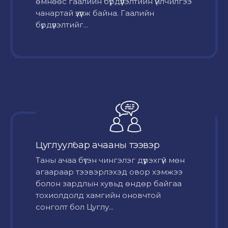
өмнөөс гаалийн бүрдүүлэлтийн үйлчилгээ
чанартай үзүүлж байна. Гаалийн
бүрдүүлэлтийг...
Цуглуулбар ачааны тээвэр
Таны ачаа бүтэн чингэлэг дүүрэхгүй мөн
агаараар тээвэрлэхэд овор хэмжээ
болон зардлын хувьд өндөр байгаа
тохиолдолд хамгийн оновчтой
сонголт бол Цуглу...