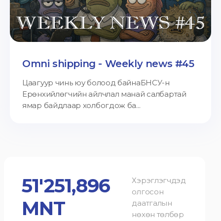
Omni shipping - Weekly news #45
Цаагуур чинь юу болоод байнаБНСУ-н
Ерөнхийлөгчийн айлчлал манай салбартай
ямар байдлаар холбогдож ба...
51'251,896
Хэрэглэгчдэд
олгосон
MNT
даатгалын
нөхөн төлбөр