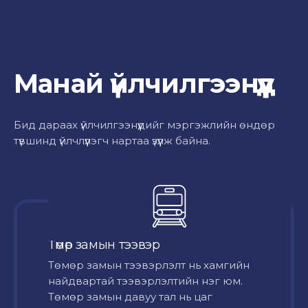
Манай үйлчилгээнүүд
Бид дараах үйлчилгээнүүдийг мэргэжлийн өндөр
түвшинд үйлчлүүлэгч нартаа үзүүлж байна.
Төмөр замын тээвэр
Төмөр замын тээвэрлэлт нь хамгийн
найдвартай тээвэрлэлтийн нэг юм.
Төмөр замын давуу тал нь цаг