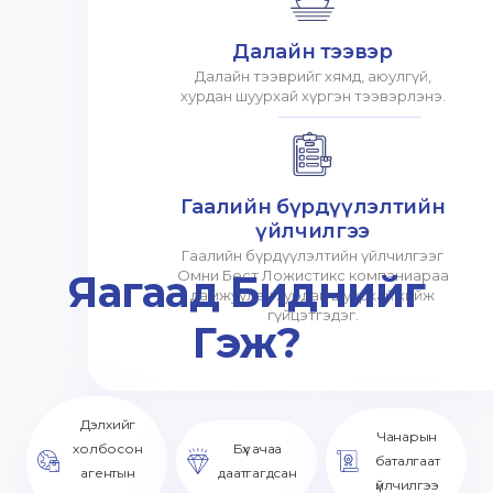
Далайн тээвэр
Далайн тээврийг хямд, аюулгүй,
хурдан шуурхай хүргэн тээвэрлэнэ.
Гаалийн бүрдүүлэлтийн
үйлчилгээ
Гаалийн бүрдүүлэлтийн үйлчилгээг
Яагаад Биднийг
Омни Бест Ложистикс компаниараа
дамжуулан хурдан шуурхай хийж
гүйцэтгэдэг.
Гэж?
Дэлхийг
Чанарын
холбосон
Бүх ачаа
баталгаат
агентын
даатгагдсан
үйлчилгээ