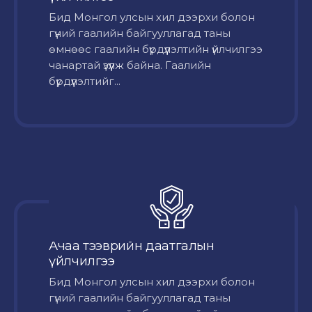
Бид Монгол улсын хил дээрхи болон
гүний гаалийн байгууллагад таны
өмнөөс гаалийн бүрдүүлэлтийн үйлчилгээ
чанартай үзүүлж байна. Гаалийн
бүрдүүлэлтийг...
Ачаа тээврийн даатгалын
үйлчилгээ
Бид Монгол улсын хил дээрхи болон
гүний гаалийн байгууллагад таны