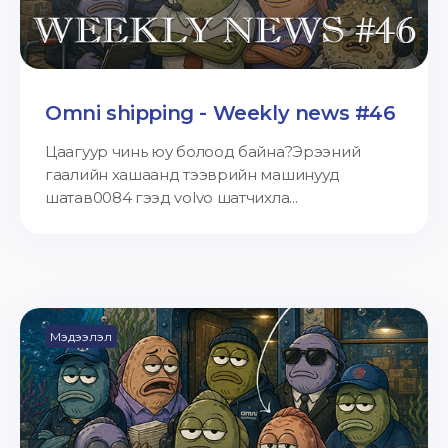
Omni shipping - Weekly news #46
Цаагуур чинь юу болоод байна?Эрээний
гаалийн хашаанд тээврийн машинууд
шатав0084 гээд volvo шатчихла...
Мэдээлэл