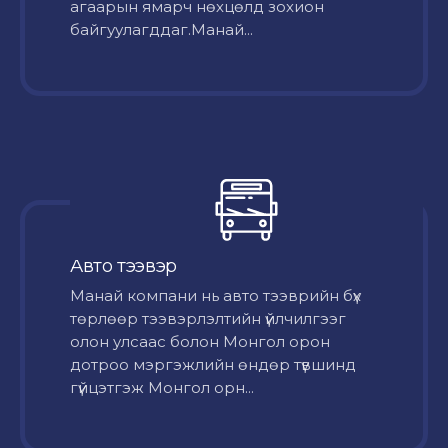
агаарын ямарч нөхцөлд зохион
байгуулагддаг.Манай...
Авто тээвэр
Mанай компани нь авто тээврийн бүх
төрлөөр тээвэрлэлтийн үйлчилгээг
олон улсаас болон Монгол орон
дотроо мэргэжлийн өндөр түвшинд
гүйцэтгэж Монгол орн...