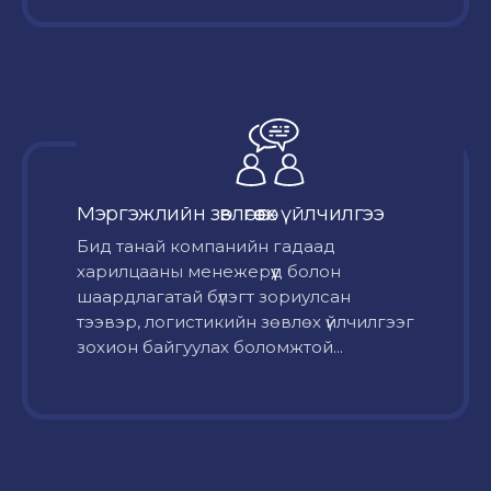
Мэргэжлийн зөвлөгөө өгөх үйлчилгээ
Бид танай компанийн гадаад
харилцааны менежерүүд болон
шаардлагатай бүлэгт зориулсан
тээвэр, логистикийн зөвлөх үйлчилгээг
зохион байгуулах боломжтой...