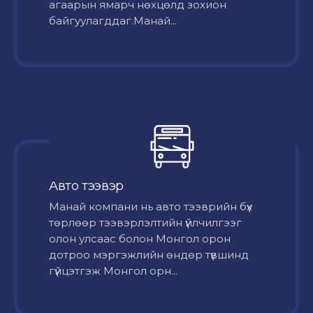
агаарын ямарч нөхцөлд зохион
байгуулагддаг.Манай...
Авто тээвэр
Mанай компани нь авто тээврийн бүх
төрлөөр тээвэрлэлтийн үйлчилгээг
олон улсаас болон Монгол орон
дотроо мэргэжлийн өндөр түвшинд
гүйцэтгэж Монгол орн...