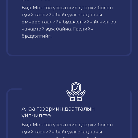
Бид Монгол улсын хил дээрхи болон
гүний гаалийн байгууллагад таны
өмнөөс гаалийн бүрдүүлэлтийн үйлчилгээ
чанартай үзүүлж байна. Гаалийн
бүрдүүлэлтийг...
Ачаа тээврийн даатгалын
үйлчилгээ
Бид Монгол улсын хил дээрхи болон
гүний гаалийн байгууллагад таны