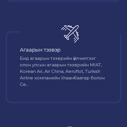
Агаарын тээвэр
Бид агаарын тээврийн үйлчилгээг
олон улсын агаарын тээврийн MIAT,
Korean Air, Air China, Aeroflot, Turkish
Airline компанийн Улаанбаатар болон
Сө...