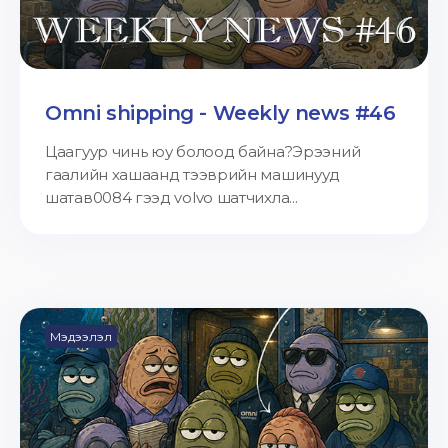
Omni shipping - Weekly news #46
Цаагуур чинь юу болоод байна?Эрээний
гаалийн хашаанд тээврийн машинууд
шатав0084 гээд volvo шатчихла...
Мэдээлэл