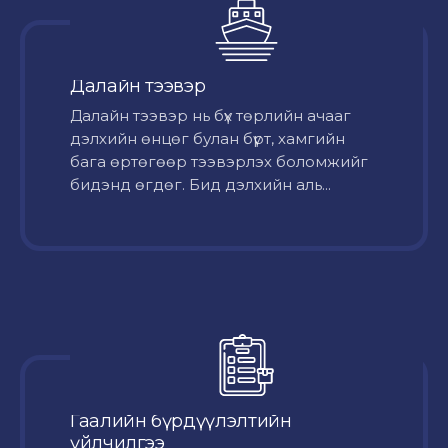
Далайн тээвэр
Далайн тээвэр нь бүх төрлийн ачааг
дэлхийн өнцөг булан бүрт, хамгийн
бага өртөгөөр тээвэрлэх боломжийг
бидэнд өгдөг. Бид дэлхийн аль...
Гаалийн бүрдүүлэлтийн
үйлчилгээ