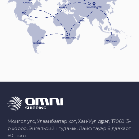
Монгол улс, Улаанбаатар хот, Хан-Уул дүүрэг, 17060, 3-
р хороо, Энгельсийн гудамж, Лайф тауэр 6 давхарт
601 тоот