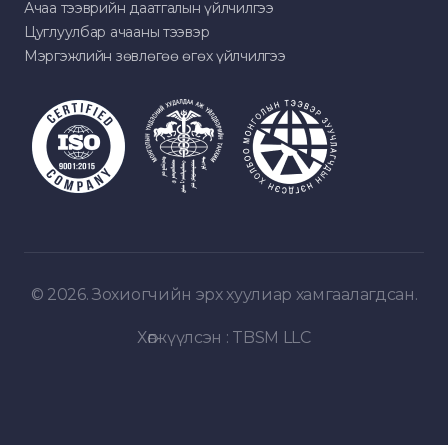
Ачаа тээврийн даатгалын үйлчилгээ
Цуглуулбар ачааны тээвэр
Мэргэжлийн зөвлөгөө өгөх үйлчилгээ
© 2026. Зохиогчийн эрх хуулиар хамгаалагдсан.
Хөгжүүлсэн :
TBSM LLC