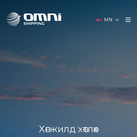
MN
Хөгжилд хөтлөх