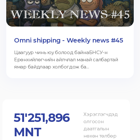
Omni shipping - Weekly news #45
Цаагуур чинь юу болоод байнаБНСУ-н
Ерөнхийлөгчийн айлчлал манай салбартай
ямар байдлаар холбогдож ба...
51'251,896
Хэрэглэгчдэд
олгосон
MNT
даатгалын
нөхөн төлбөр