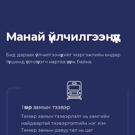
Манай үйлчилгээнүүд
Бид дараах үйлчилгээнүүдийг мэргэжлийн өндөр
түвшинд үйлчлүүлэгч нартаа үзүүлж байна.
Төмөр замын тээвэр
Төмөр замын тээвэрлэлт нь хамгийн
найдвартай тээвэрлэлтийн нэг юм.
Төмөр замын давуу тал нь цаг