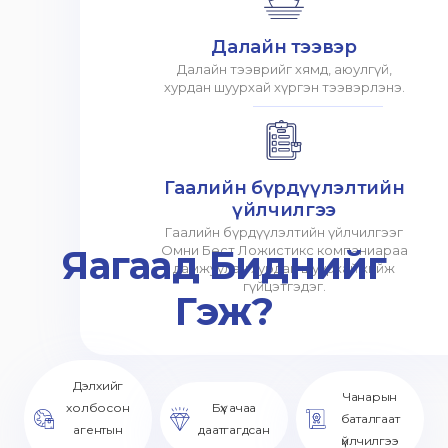
Далайн тээвэр
Далайн тээврийг хямд, аюулгүй,
хурдан шуурхай хүргэн тээвэрлэнэ.
Гаалийн бүрдүүлэлтийн
үйлчилгээ
Гаалийн бүрдүүлэлтийн үйлчилгээг
Яагаад Биднийг
Омни Бест Ложистикс компаниараа
дамжуулан хурдан шуурхай хийж
гүйцэтгэдэг.
Гэж?
Дэлхийг
Чанарын
холбосон
Бүх ачаа
баталгаат
агентын
даатгагдсан
үйлчилгээ