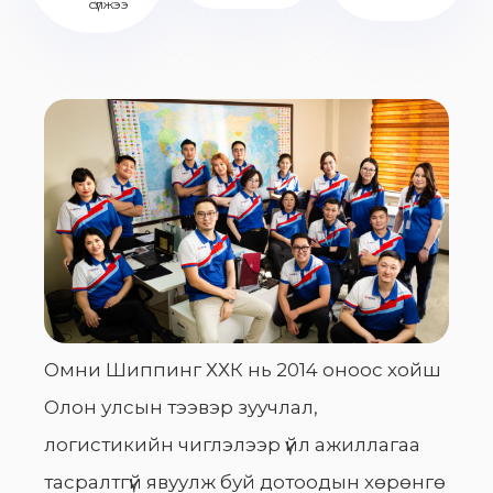
сүлжээ
Омни Шиппинг ХХК нь 2014 оноос хойш
Олон улсын тээвэр зуучлал,
логистикийн чиглэлээр үйл ажиллагаа
тасралтгүй явуулж буй дотоодын хөрөнгө