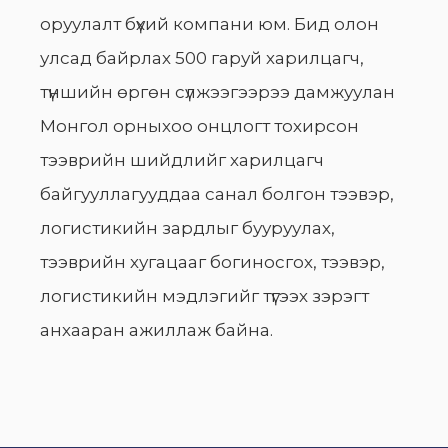
оруулалт бүхий компани юм. Бид олон
улсад байрлах 500 гаруй харилцагч,
түншийн өргөн сүлжээгээрээ дамжуулан
Монгол орныхоо онцлогт тохирсон
тээврийн шийдлийг харилцагч
байгууллагууддаа санал болгон тээвэр,
логистикийн зардлыг бууруулах,
тээврийн хугацааг богиносгох, тээвэр,
логистикийн мэдлэгийг түгээх зэрэгт
анхааран ажиллаж байна.