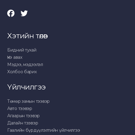
Хэтийн төлөв
Бидний тухай
Үнэ авах
Мэдээ, мэдээлэл
Холбоо барих
Үйлчилгээ
Төмөр замын тээвэр
Авто тээвэр
Агаарын тээвэр
Далайн тээвэр
Гаалийн бүрдүүлэлтийн үйлчилгээ