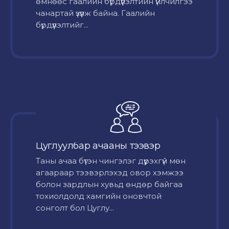
өмнөөс гаалийн бүрдүүлэлтийн үйлчилгээ
чанартай үзүүлж байна. Гаалийн
бүрдүүлэлтийг...
Цуглуулбар ачааны тээвэр
Таны ачаа бүтэн чингэлэг дүүрэхгүй мөн
агаараар тээвэрлэхэд овор хэмжээ
болон зардлын хувьд өндөр байгаа
тохиолдолд хамгийн оновчтой
сонголт бол Цуглу...