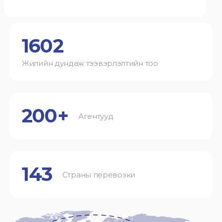
1602
Жилийн дундаж тээвэрлэлтийн тоо
200+
Агентууд
143
Страны перевозки