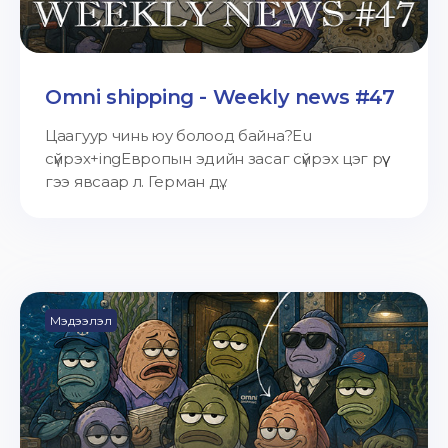
Omni shipping - Weekly news #47
Цаагуур чинь юу болоод байна?Eu
сүйрэх+ingЕвропын эдийн засаг сүйрэх цэг рүү
гээ явсаар л. Герман дү...
Мэдээлэл