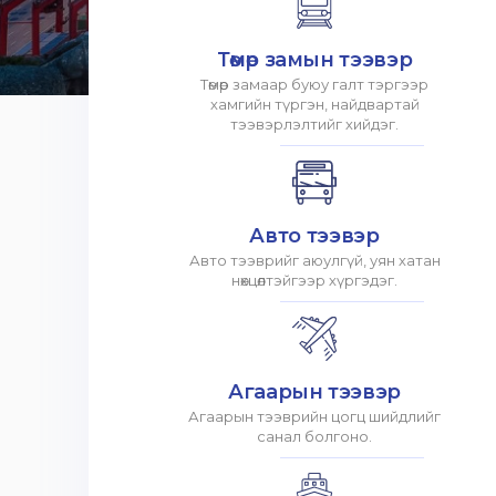
Төмөр замын тээвэр
Төмөр замаар буюу галт тэргээр
хамгийн түргэн, найдвартай
тээвэрлэлтийг хийдэг.
Авто тээвэр
Авто тээврийг аюулгүй, уян хатан
нөхцөлтэйгээр хүргэдэг.
Агаарын тээвэр
Агаарын тээврийн цогц шийдлийг
санал болгоно.