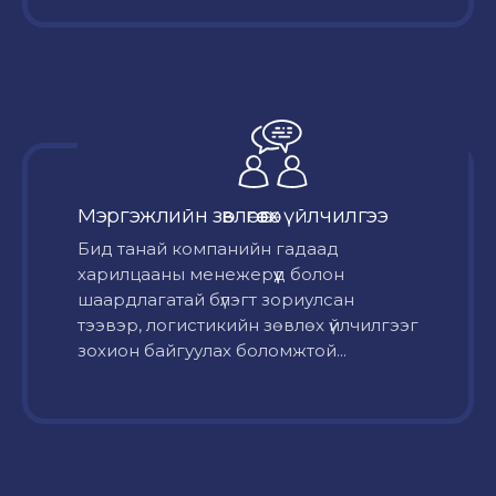
Мэргэжлийн зөвлөгөө өгөх үйлчилгээ
Бид танай компанийн гадаад
харилцааны менежерүүд болон
шаардлагатай бүлэгт зориулсан
тээвэр, логистикийн зөвлөх үйлчилгээг
зохион байгуулах боломжтой...