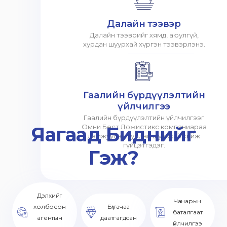
Далайн тээвэр
Далайн тээврийг хямд, аюулгүй,
хурдан шуурхай хүргэн тээвэрлэнэ.
Гаалийн бүрдүүлэлтийн
үйлчилгээ
Гаалийн бүрдүүлэлтийн үйлчилгээг
Яагаад Биднийг
Омни Бест Ложистикс компаниараа
дамжуулан хурдан шуурхай хийж
гүйцэтгэдэг.
Гэж?
Дэлхийг
Чанарын
холбосон
Бүх ачаа
баталгаат
агентын
даатгагдсан
үйлчилгээ