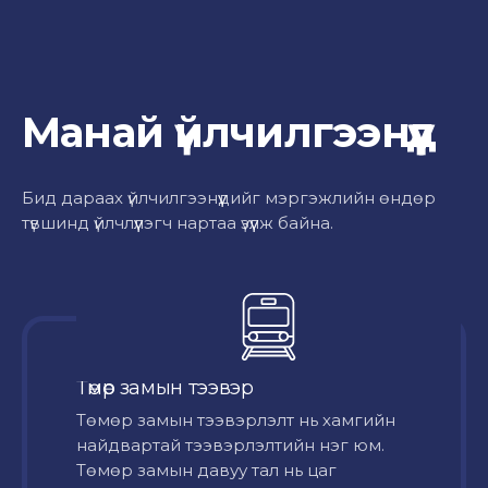
Манай үйлчилгээнүүд
Бид дараах үйлчилгээнүүдийг мэргэжлийн өндөр
түвшинд үйлчлүүлэгч нартаа үзүүлж байна.
Төмөр замын тээвэр
Төмөр замын тээвэрлэлт нь хамгийн
найдвартай тээвэрлэлтийн нэг юм.
Төмөр замын давуу тал нь цаг