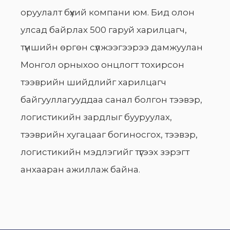
оруулалт бүхий компани юм. Бид олон
улсад байрлах 500 гаруй харилцагч,
түншийн өргөн сүлжээгээрээ дамжуулан
Монгол орныхоо онцлогт тохирсон
тээврийн шийдлийг харилцагч
байгууллагууддаа санал болгон тээвэр,
логистикийн зардлыг бууруулах,
тээврийн хугацааг богиносгох, тээвэр,
логистикийн мэдлэгийг түгээх зэрэгт
анхааран ажиллаж байна.