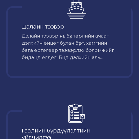
Далайн тээвэр
Далайн тээвэр нь бүх төрлийн ачааг
дэлхийн өнцөг булан бүрт, хамгийн
бага өртөгөөр тээвэрлэх боломжийг
бидэнд өгдөг. Бид дэлхийн аль...
Гаалийн бүрдүүлэлтийн
үйлчилгээ