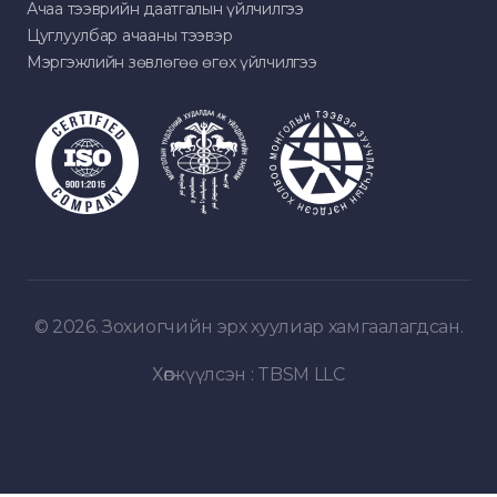
Ачаа тээврийн даатгалын үйлчилгээ
Цуглуулбар ачааны тээвэр
Мэргэжлийн зөвлөгөө өгөх үйлчилгээ
© 2026. Зохиогчийн эрх хуулиар хамгаалагдсан.
Хөгжүүлсэн :
TBSM LLC