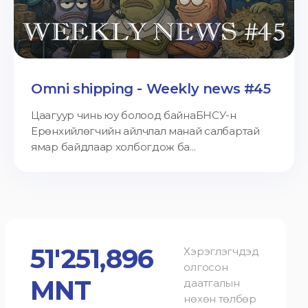
Omni shipping - Weekly news #45
Цаагуур чинь юу болоод байнаБНСУ-н
Ерөнхийлөгчийн айлчлал манай салбартай
ямар байдлаар холбогдож ба...
51'251,896
Хэрэглэгчдэд
олгосон
MNT
даатгалын
нөхөн төлбөр