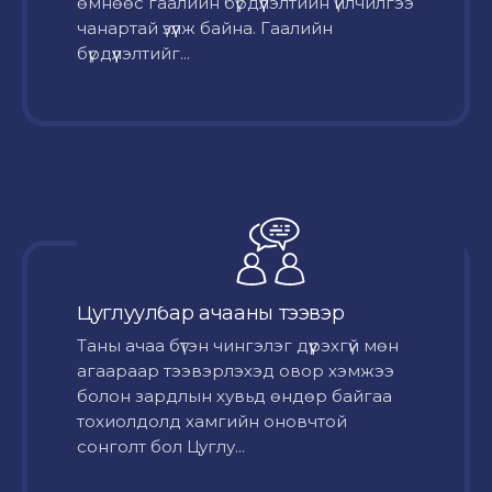
өмнөөс гаалийн бүрдүүлэлтийн үйлчилгээ
чанартай үзүүлж байна. Гаалийн
бүрдүүлэлтийг...
Цуглуулбар ачааны тээвэр
Таны ачаа бүтэн чингэлэг дүүрэхгүй мөн
агаараар тээвэрлэхэд овор хэмжээ
болон зардлын хувьд өндөр байгаа
тохиолдолд хамгийн оновчтой
сонголт бол Цуглу...