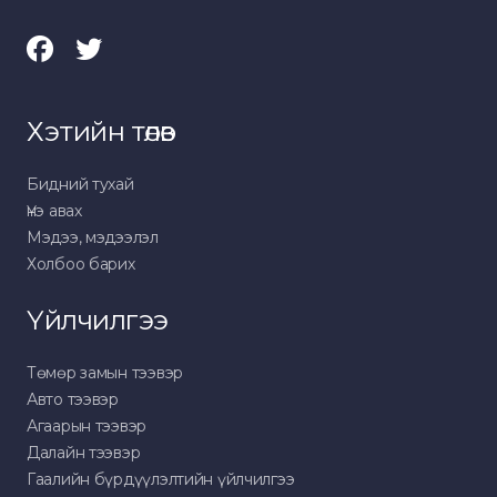
Хэтийн төлөв
Бидний тухай
Үнэ авах
Мэдээ, мэдээлэл
Холбоо барих
Үйлчилгээ
Төмөр замын тээвэр
Авто тээвэр
Агаарын тээвэр
Далайн тээвэр
Гаалийн бүрдүүлэлтийн үйлчилгээ