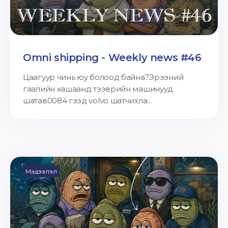
Omni shipping - Weekly news #46
Цаагуур чинь юу болоод байна?Эрээний
гаалийн хашаанд тээврийн машинууд
шатав0084 гээд volvo шатчихла...
Мэдээлэл