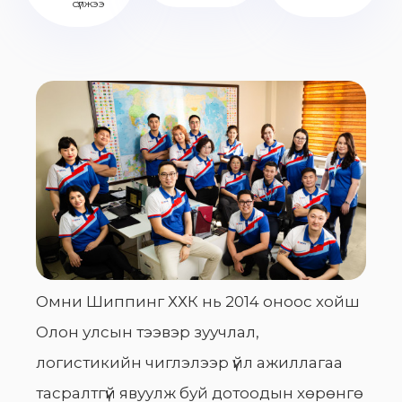
сүлжээ
Омни Шиппинг ХХК нь 2014 оноос хойш
Олон улсын тээвэр зуучлал,
логистикийн чиглэлээр үйл ажиллагаа
тасралтгүй явуулж буй дотоодын хөрөнгө