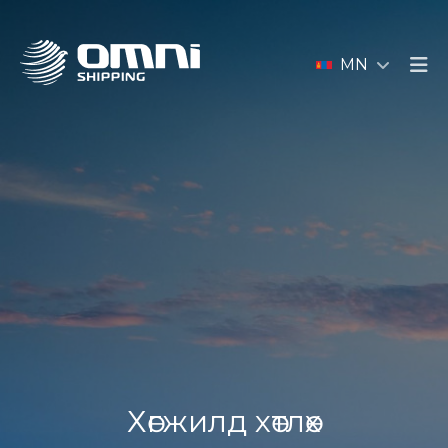
MN
Хөгжилд хөтлөх