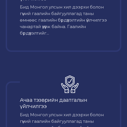
Бид Монгол улсын хил дээрхи болон
гүний гаалийн байгууллагад таны
өмнөөс гаалийн бүрдүүлэлтийн үйлчилгээ
чанартай үзүүлж байна. Гаалийн
бүрдүүлэлтийг...
Ачаа тээврийн даатгалын
үйлчилгээ
Бид Монгол улсын хил дээрхи болон
гүний гаалийн байгууллагад таны