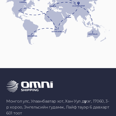
Монгол улс, Улаанбаатар хот, Хан-Уул дүүрэг, 17060, 3-
р хороо, Энгельсийн гудамж, Лайф тауэр 6 давхарт
601 тоот