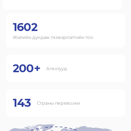
1602
Жилийн дундаж тээвэрлэлтийн тоо
200+
Агентууд
143
Страны перевозки