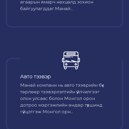
агаарын ямарч нөхцөлд зохион
байгуулагддаг.Манай...
Авто тээвэр
Mанай компани нь авто тээврийн бүх
төрлөөр тээвэрлэлтийн үйлчилгээг
олон улсаас болон Монгол орон
дотроо мэргэжлийн өндөр түвшинд
гүйцэтгэж Монгол орн...