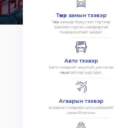
Төмөр замын тээвэр
Төмөр замаар буюу галт тэргээр
хамгийн түргэн, найдвартай
тээвэрлэлтийг хийдэг.
Авто тээвэр
Авто тээврийг аюулгүй, уян хатан
нөхцөлтэйгээр хүргэдэг.
Агаарын тээвэр
Агаарын тээврийн цогц шийдлийг
санал болгоно.