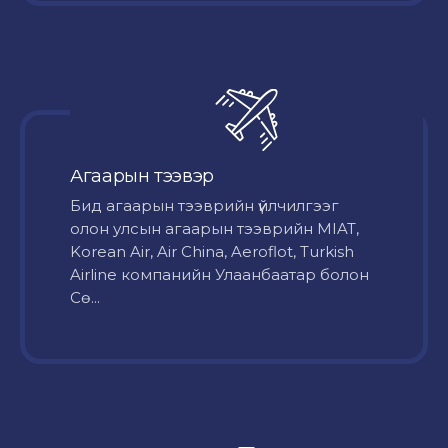
Агаарын тээвэр
Бид агаарын тээврийн үйлчилгээг
олон улсын агаарын тээврийн MIAT,
Korean Air, Air China, Aeroflot, Turkish
Airline компанийн Улаанбаатар болон
Сө...