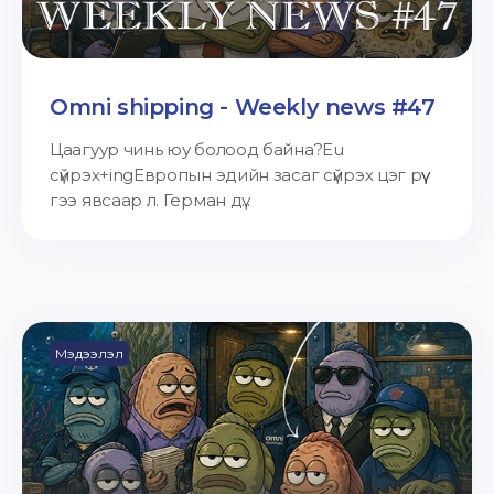
Omni shipping - Weekly news #47
Цаагуур чинь юу болоод байна?Eu
сүйрэх+ingЕвропын эдийн засаг сүйрэх цэг рүү
гээ явсаар л. Герман дү...
Мэдээлэл