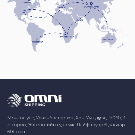
Монгол улс, Улаанбаатар хот, Хан-Уул дүүрэг, 17060, 3-
р хороо, Энгельсийн гудамж, Лайф тауэр 6 давхарт
601 тоот