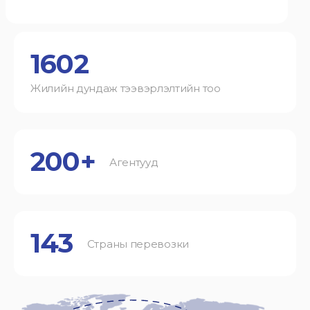
1602
Жилийн дундаж тээвэрлэлтийн тоо
200+
Агентууд
143
Страны перевозки