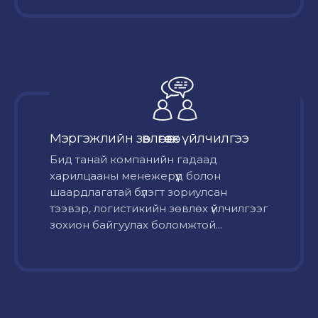
Мэргэжлийн зөвлөгөө өгөх үйлчилгээ
Бид танай компанийн гадаад
харилцааны менежерүүд болон
шаардлагатай бүлэгт зориулсан
тээвэр, логистикийн зөвлөх үйлчилгээг
зохион байгуулах боломжтой...