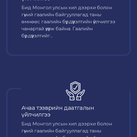
Бид Монгол улсын хил дээрхи болон
гүний гаалийн байгууллагад таны
өмнөөс гаалийн бүрдүүлэлтийн үйлчилгээ
чанартай үзүүлж байна. Гаалийн
бүрдүүлэлтийг...
Ачаа тээврийн даатгалын
үйлчилгээ
Бид Монгол улсын хил дээрхи болон
гүний гаалийн байгууллагад таны