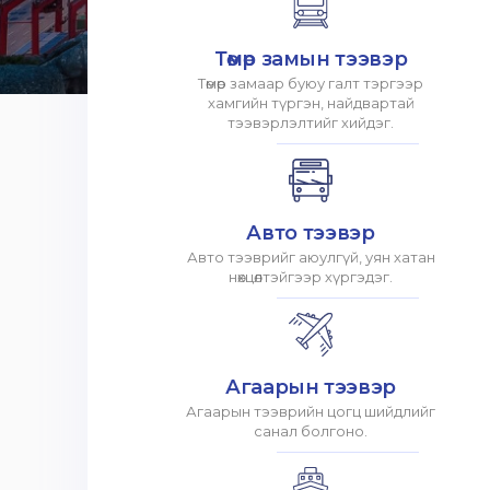
Төмөр замын тээвэр
Төмөр замаар буюу галт тэргээр
хамгийн түргэн, найдвартай
тээвэрлэлтийг хийдэг.
Авто тээвэр
Авто тээврийг аюулгүй, уян хатан
нөхцөлтэйгээр хүргэдэг.
Агаарын тээвэр
Агаарын тээврийн цогц шийдлийг
санал болгоно.