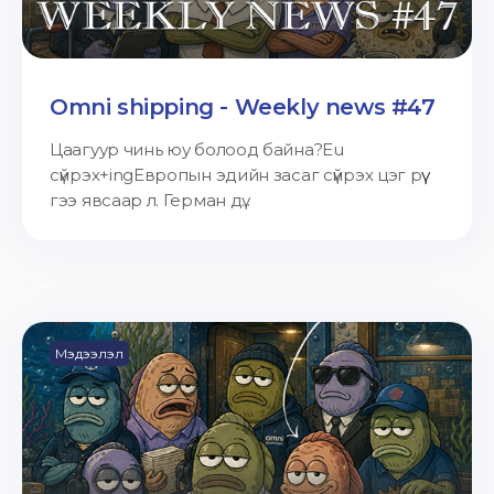
Omni shipping - Weekly news #47
Цаагуур чинь юу болоод байна?Eu
сүйрэх+ingЕвропын эдийн засаг сүйрэх цэг рүү
гээ явсаар л. Герман дү...
Мэдээлэл