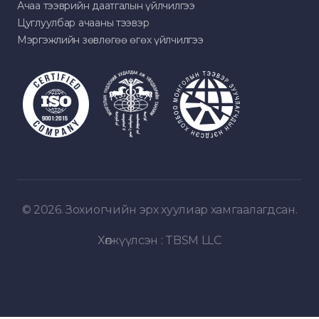
Ачаа тээврийн даатгалын үйлчилгээ
Цуглуулбар ачааны тээвэр
Мэргэжлийн зөвлөгөө өгөх үйлчилгээ
© 2026. Зохиогчийн эрх хуулиар хамгаалагдсан.
Хөгжүүлсэн :
TBSM LLC