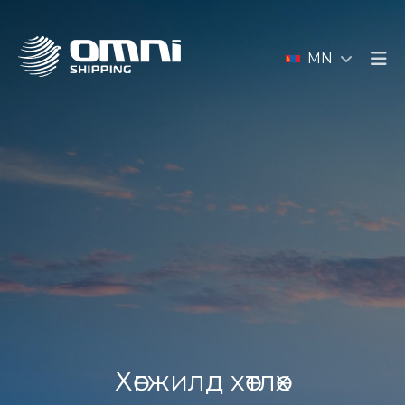
MN
Хөгжилд хөтлөх