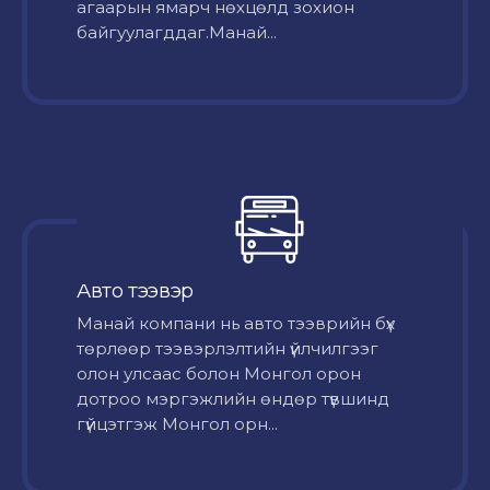
агаарын ямарч нөхцөлд зохион
байгуулагддаг.Манай...
Авто тээвэр
Mанай компани нь авто тээврийн бүх
төрлөөр тээвэрлэлтийн үйлчилгээг
олон улсаас болон Монгол орон
дотроо мэргэжлийн өндөр түвшинд
гүйцэтгэж Монгол орн...