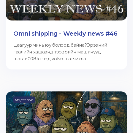
Omni shipping - Weekly news #46
Цаагуур чинь юу болоод байна?Эрээний
гаалийн хашаанд тээврийн машинууд
шатав0084 гээд volvo шатчихла...
Мэдээлэл