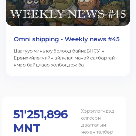
Omni shipping - Weekly news #45
Цаагуур чинь юу болоод байнаБНСУ-н
Ерөнхийлөгчийн айлчлал манай салбартай
ямар байдлаар холбогдож ба...
51'251,896
Хэрэглэгчдэд
олгосон
MNT
даатгалын
нөхөн төлбөр