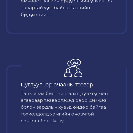
өмнөөс гаалийн бүрдүүлэлтийн үйлчилгээ
чанартай үзүүлж байна. Гаалийн
бүрдүүлэлтийг...
Цуглуулбар ачааны тээвэр
Таны ачаа бүтэн чингэлэг дүүрэхгүй мөн
агаараар тээвэрлэхэд овор хэмжээ
болон зардлын хувьд өндөр байгаа
тохиолдолд хамгийн оновчтой
сонголт бол Цуглу...