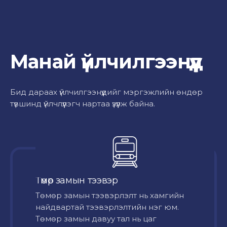
Манай үйлчилгээнүүд
Бид дараах үйлчилгээнүүдийг мэргэжлийн өндөр
түвшинд үйлчлүүлэгч нартаа үзүүлж байна.
Төмөр замын тээвэр
Төмөр замын тээвэрлэлт нь хамгийн
найдвартай тээвэрлэлтийн нэг юм.
Төмөр замын давуу тал нь цаг