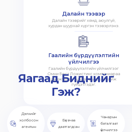
Далайн тээвэр
Далайн тээврийг хямд, аюулгүй,
хурдан шуурхай хүргэн тээвэрлэнэ.
Гаалийн бүрдүүлэлтийн
үйлчилгээ
Гаалийн бүрдүүлэлтийн үйлчилгээг
Яагаад Биднийг
Омни Бест Ложистикс компаниараа
дамжуулан хурдан шуурхай хийж
гүйцэтгэдэг.
Гэж?
Дэлхийг
Чанарын
холбосон
Бүх ачаа
баталгаат
агентын
даатгагдсан
үйлчилгээ