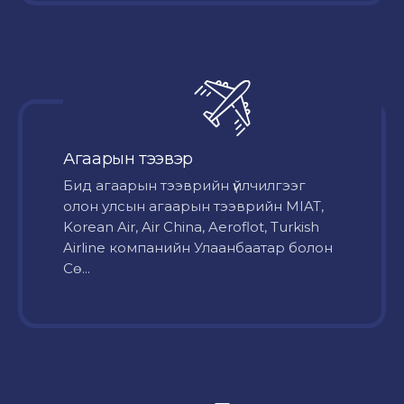
Агаарын тээвэр
Бид агаарын тээврийн үйлчилгээг
олон улсын агаарын тээврийн MIAT,
Korean Air, Air China, Aeroflot, Turkish
Airline компанийн Улаанбаатар болон
Сө...