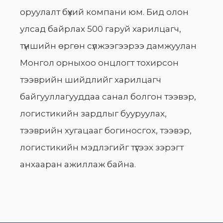
оруулалт бүхий компани юм. Бид олон
улсад байрлах 500 гаруй харилцагч,
түншийн өргөн сүлжээгээрээ дамжуулан
Монгол орныхоо онцлогт тохирсон
тээврийн шийдлийг харилцагч
байгууллагууддаа санал болгон тээвэр,
логистикийн зардлыг бууруулах,
тээврийн хугацааг богиносгох, тээвэр,
логистикийн мэдлэгийг түгээх зэрэгт
анхааран ажиллаж байна.