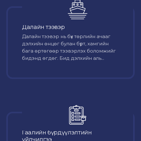
Далайн тээвэр
Далайн тээвэр нь бүх төрлийн ачааг
дэлхийн өнцөг булан бүрт, хамгийн
бага өртөгөөр тээвэрлэх боломжийг
бидэнд өгдөг. Бид дэлхийн аль...
Гаалийн бүрдүүлэлтийн
үйлчилгээ