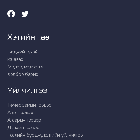
Хэтийн төлөв
Бидний тухай
Үнэ авах
Мэдээ, мэдээлэл
Холбоо барих
Үйлчилгээ
Төмөр замын тээвэр
Авто тээвэр
Агаарын тээвэр
Далайн тээвэр
Гаалийн бүрдүүлэлтийн үйлчилгээ