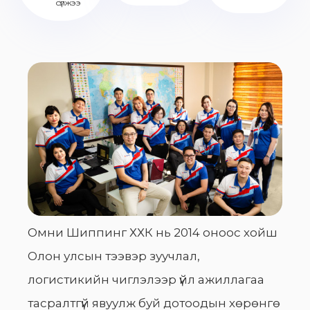
сүлжээ
Омни Шиппинг ХХК нь 2014 оноос хойш
Олон улсын тээвэр зуучлал,
логистикийн чиглэлээр үйл ажиллагаа
тасралтгүй явуулж буй дотоодын хөрөнгө