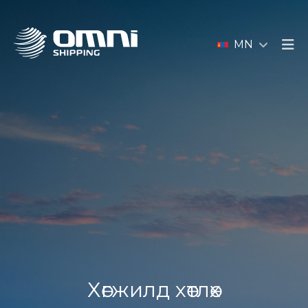
MN
Хөгжилд хөтлөх