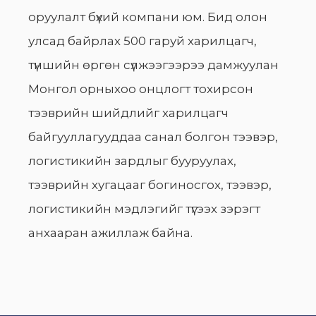
оруулалт бүхий компани юм. Бид олон
улсад байрлах 500 гаруй харилцагч,
түншийн өргөн сүлжээгээрээ дамжуулан
Монгол орныхоо онцлогт тохирсон
тээврийн шийдлийг харилцагч
байгууллагууддаа санал болгон тээвэр,
логистикийн зардлыг бууруулах,
тээврийн хугацааг богиносгох, тээвэр,
логистикийн мэдлэгийг түгээх зэрэгт
анхааран ажиллаж байна.