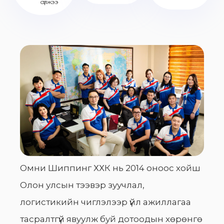
сүлжээ
Омни Шиппинг ХХК нь 2014 оноос хойш
Олон улсын тээвэр зуучлал,
логистикийн чиглэлээр үйл ажиллагаа
тасралтгүй явуулж буй дотоодын хөрөнгө