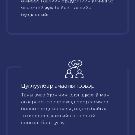
өмнөөс гаалийн бүрдүүлэлтийн үйлчилгээ
чанартай үзүүлж байна. Гаалийн
бүрдүүлэлтийг...
Цуглуулбар ачааны тээвэр
Таны ачаа бүтэн чингэлэг дүүрэхгүй мөн
агаараар тээвэрлэхэд овор хэмжээ
болон зардлын хувьд өндөр байгаа
тохиолдолд хамгийн оновчтой
сонголт бол Цуглу...