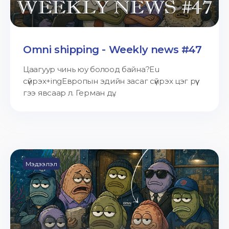
Omni shipping - Weekly news #47
Цаагуур чинь юу болоод байна?Eu
сүйрэх+ingЕвропын эдийн засаг сүйрэх цэг рүү
гээ явсаар л. Герман дү...
Мэдээлэл