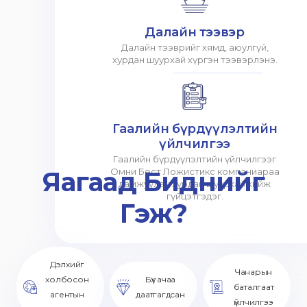
Далайн тээвэр
Далайн тээврийг хямд, аюулгүй,
хурдан шуурхай хүргэн тээвэрлэнэ.
Гаалийн бүрдүүлэлтийн
үйлчилгээ
Гаалийн бүрдүүлэлтийн үйлчилгээг
Яагаад Биднийг
Омни Бест Ложистикс компаниараа
дамжуулан хурдан шуурхай хийж
гүйцэтгэдэг.
Гэж?
Дэлхийг
Чанарын
холбосон
Бүх ачаа
баталгаат
агентын
даатгагдсан
үйлчилгээ