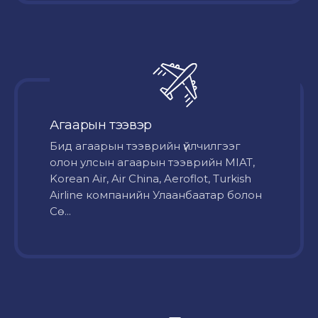
Агаарын тээвэр
Бид агаарын тээврийн үйлчилгээг
олон улсын агаарын тээврийн MIAT,
Korean Air, Air China, Aeroflot, Turkish
Airline компанийн Улаанбаатар болон
Сө...