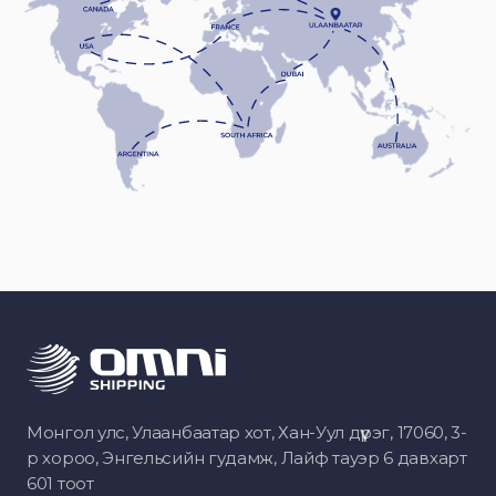
Монгол улс, Улаанбаатар хот, Хан-Уул дүүрэг, 17060, 3-
р хороо, Энгельсийн гудамж, Лайф тауэр 6 давхарт
601 тоот