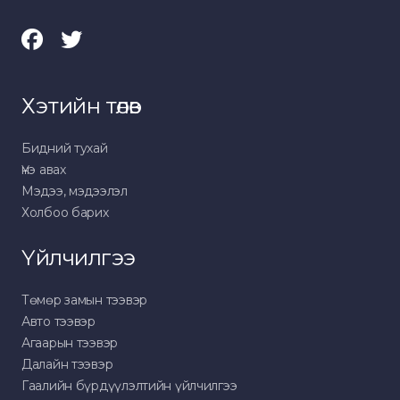
Хэтийн төлөв
Бидний тухай
Үнэ авах
Мэдээ, мэдээлэл
Холбоо барих
Үйлчилгээ
Төмөр замын тээвэр
Авто тээвэр
Агаарын тээвэр
Далайн тээвэр
Гаалийн бүрдүүлэлтийн үйлчилгээ