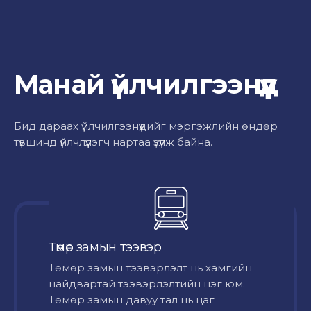
Манай үйлчилгээнүүд
Бид дараах үйлчилгээнүүдийг мэргэжлийн өндөр
түвшинд үйлчлүүлэгч нартаа үзүүлж байна.
Төмөр замын тээвэр
Төмөр замын тээвэрлэлт нь хамгийн
найдвартай тээвэрлэлтийн нэг юм.
Төмөр замын давуу тал нь цаг