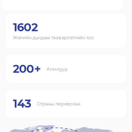
1602
Жилийн дундаж тээвэрлэлтийн тоо
200+
Агентууд
143
Страны перевозки