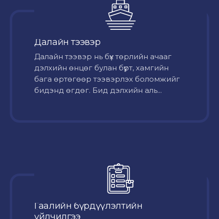
Далайн тээвэр
Далайн тээвэр нь бүх төрлийн ачааг
дэлхийн өнцөг булан бүрт, хамгийн
бага өртөгөөр тээвэрлэх боломжийг
бидэнд өгдөг. Бид дэлхийн аль...
Гаалийн бүрдүүлэлтийн
үйлчилгээ