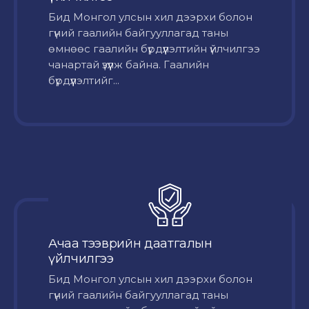
Бид Монгол улсын хил дээрхи болон
гүний гаалийн байгууллагад таны
өмнөөс гаалийн бүрдүүлэлтийн үйлчилгээ
чанартай үзүүлж байна. Гаалийн
бүрдүүлэлтийг...
Ачаа тээврийн даатгалын
үйлчилгээ
Бид Монгол улсын хил дээрхи болон
гүний гаалийн байгууллагад таны