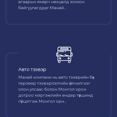
агаарын ямарч нөхцөлд зохион
байгуулагддаг.Манай...
Авто тээвэр
Mанай компани нь авто тээврийн бүх
төрлөөр тээвэрлэлтийн үйлчилгээг
олон улсаас болон Монгол орон
дотроо мэргэжлийн өндөр түвшинд
гүйцэтгэж Монгол орн...