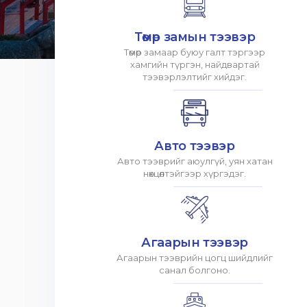
Төмөр замын тээвэр
Төмөр замаар буюу галт тэргээр
хамгийн түргэн, найдвартай
тээвэрлэлтийг хийдэг.
Авто тээвэр
Авто тээврийг аюулгүй, уян хатан
нөхцөлтэйгээр хүргэдэг.
Агаарын тээвэр
Агаарын тээврийн цогц шийдлийг
санал болгоно.