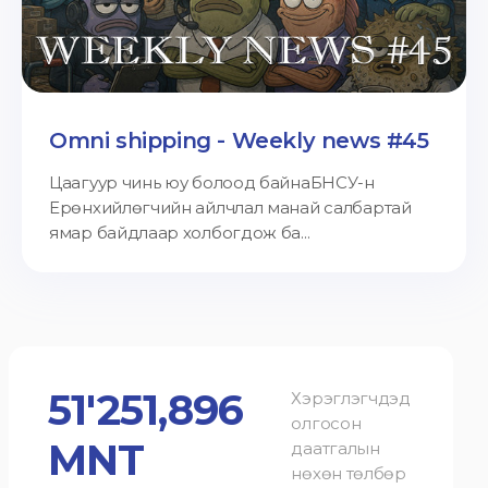
Omni shipping - Weekly news #45
Цаагуур чинь юу болоод байнаБНСУ-н
Ерөнхийлөгчийн айлчлал манай салбартай
ямар байдлаар холбогдож ба...
51'251,896
Хэрэглэгчдэд
олгосон
MNT
даатгалын
нөхөн төлбөр