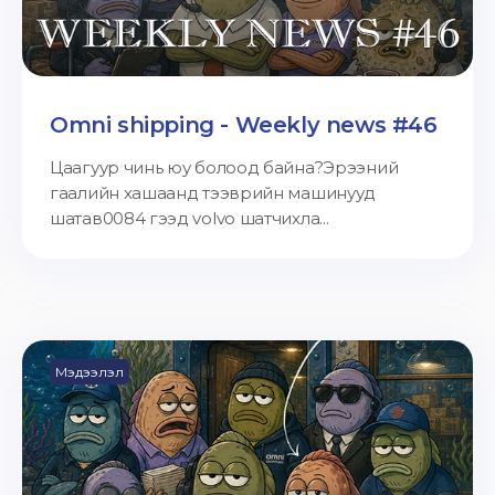
Omni shipping - Weekly news #46
Цаагуур чинь юу болоод байна?Эрээний
гаалийн хашаанд тээврийн машинууд
шатав0084 гээд volvo шатчихла...
Мэдээлэл