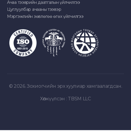
Ачаа тээврийн даатгалын үйлчилгээ
Цуглуулбар ачааны тээвэр
Мэргэжлийн зөвлөгөө өгөх үйлчилгээ
© 2026. Зохиогчийн эрх хуулиар хамгаалагдсан.
Хөгжүүлсэн :
TBSM LLC