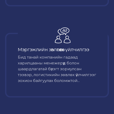
Мэргэжлийн зөвлөгөө өгөх үйлчилгээ
Бид танай компанийн гадаад
харилцааны менежерүүд болон
шаардлагатай бүлэгт зориулсан
тээвэр, логистикийн зөвлөх үйлчилгээг
зохион байгуулах боломжтой...