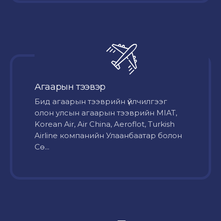
Агаарын тээвэр
Бид агаарын тээврийн үйлчилгээг
олон улсын агаарын тээврийн MIAT,
Korean Air, Air China, Aeroflot, Turkish
Airline компанийн Улаанбаатар болон
Сө...