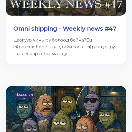
Omni shipping - Weekly news #47
Цаагуур чинь юу болоод байна?Eu
сүйрэх+ingЕвропын эдийн засаг сүйрэх цэг рүү
гээ явсаар л. Герман дү...
Мэдээлэл