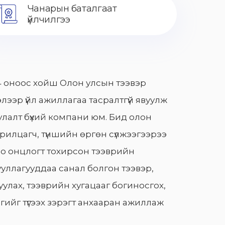
Чанарын баталгаат
үйлчилгээ
 оноос хойш Олон улсын тээвэр
лээр үйл ажиллагаа тасралтгүй явуулж
лалт бүхий компани юм. Бид олон
арилцагч, түншийн өргөн сүлжээгээрээ
о онцлогт тохирсон тээврийн
уллагууддаа санал болгон тээвэр,
улах, тээврийн хугацааг богиносгох,
гийг түгээх зэрэгт анхааран ажиллаж