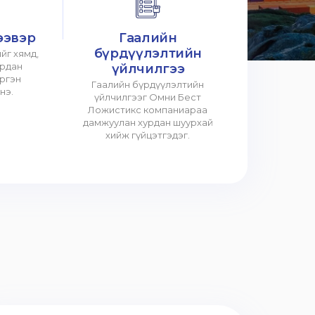
ээвэр
Гаалийн
бүрдүүлэлтийн
йг хямд,
урдан
үйлчилгээ
үргэн
Гаалийн бүрдүүлэлтийн
нэ.
үйлчилгээг Омни Бест
Ложистикс компаниараа
дамжуулан хурдан шуурхай
хийж гүйцэтгэдэг.