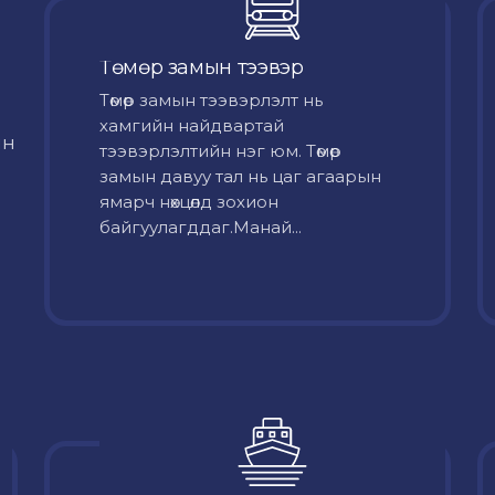
Төмөр замын тээвэр
Төмөр замын тээвэрлэлт нь
хамгийн найдвартай
йн
тээвэрлэлтийн нэг юм. Төмөр
замын давуу тал нь цаг агаарын
ямарч нөхцөлд зохион
байгуулагддаг.Манай...