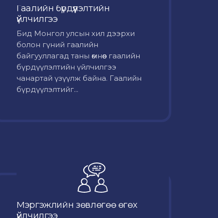
Гаалийн бүрдүүлэлтийн
үйлчилгээ
Бид Монгол улсын хил дээрхи
болон гүний гаалийн
байгууллагад таны өмнөөс гаалийн
бүрдүүлэлтийн үйлчилгээ
чанартай үзүүлж байна. Гаалийн
бүрдүүлэлтийг...
Мэргэжлийн зөвлөгөө өгөх
үйлчилгээ