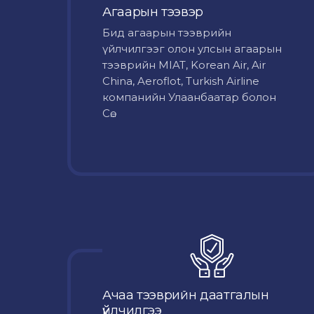
Агаарын тээвэр
Бид агаарын тээврийн
үйлчилгээг олон улсын агаарын
тээврийн MIAT, Korean Air, Air
China, Aeroflot, Turkish Airline
компанийн Улаанбаатар болон
Сө...
Ачаа тээврийн даатгалын
үйлчилгээ