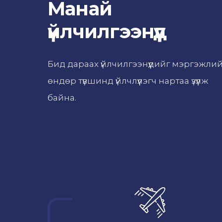
Манай
үйлчилгээнүүд
Бид дараах үйлчилгээнүүдийг мэргэжли
өндөр түвшинд үйлчлүүлэгч нартаа үзүүлж
байна.