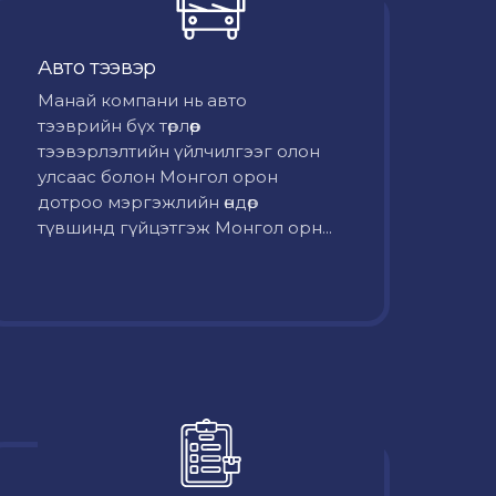
Авто тээвэр
Mанай компани нь авто
тээврийн бүх төрлөөр
тээвэрлэлтийн үйлчилгээг олон
улсаас болон Монгол орон
дотроо мэргэжлийн өндөр
түвшинд гүйцэтгэж Монгол орн...