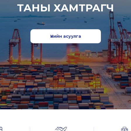
ТАНЫ ХАМТРАГЧ
Үнийн асуулга