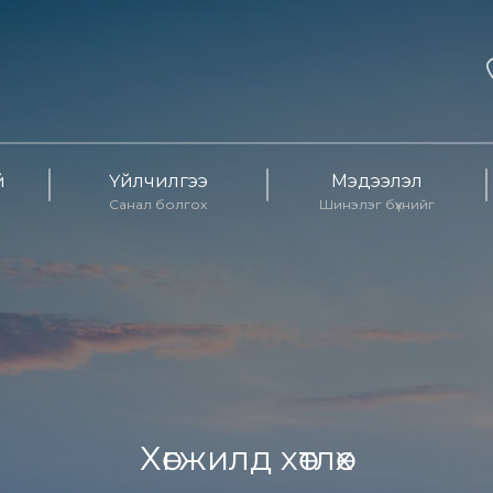
й
Үйлчилгээ
Мэдээлэл
Санал болгох
Шинэлэг бүхнийг
Хөгжилд хөтлөх