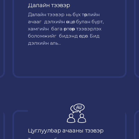
Далайн тээвэр
Далайн тээвэр нь бүх төрлийн
ачааг дэлхийн өнцөг булан бүрт,
хамгийн бага өртөгөөр тээвэрлэх
боломжийг бидэнд өгдөг. Бид
дэлхийн аль...
Цуглуулбар ачааны тээвэр