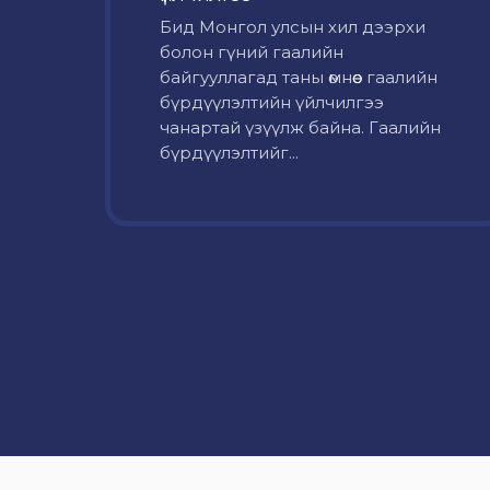
Бид Монгол улсын хил дээрхи
болон гүний гаалийн
байгууллагад таны өмнөөс гаалийн
бүрдүүлэлтийн үйлчилгээ
чанартай үзүүлж байна. Гаалийн
бүрдүүлэлтийг...