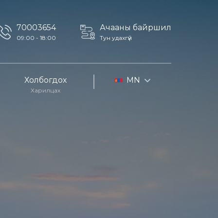
70003654
Ачааны байршил
09:00 - 18:00
Тун удахгүй
Холбогдох
MN
Харилцах