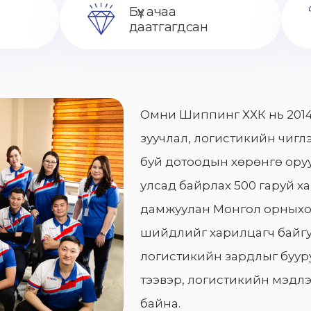
Бүх ачаа
даатгагдсан
Омни Шиппинг ХХК нь 2014
зуучлал, логистикийн чиглэ
буй дотоодын хөрөнгө оруу
улсад байрлах 500 гаруй х
дамжуулан Монгол орныхо
шийдлийг харилцагч байгу
логистикийн зардлыг бууру
тээвэр, логистикийн мэдлэ
байна.