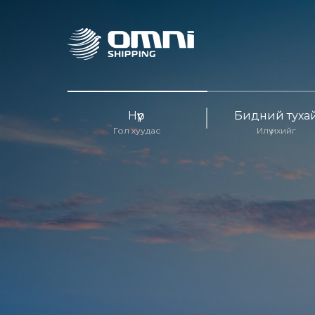
Нүүр
Бидний туха
Гол хуудас
Илүү ихийг