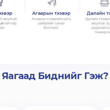
ээвэр
Агаарын тээвэр
Далайн т
г аюулгүй,
Агаарын тээврийн цогц
Далайн тээври
хцөлтэйгээр
шийдлийг санал
аюулгүй, х
дэг.
болгоно.
шуурхай х
тээвэрлэ
Яагаад Биднийг Гэж?