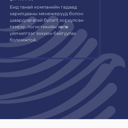
Бид танай компанийн гадаад
харилцааны менежерүүд болон
шаардлагатай бүлэгт зориулсан
тээвэр, логистикийн зөвлөх
үйлчилгээг зохион байгуулах
боломжтой...