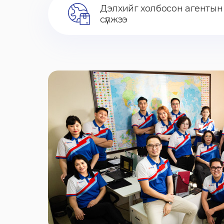
Дэлхийг холбосон агентын
сүлжээ