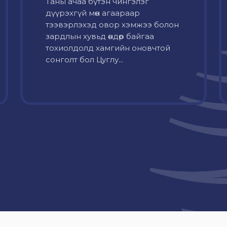
Таны ачаа бүтэн чингэлэг
дүүрэхгүй мөн агаараар
тээвэрлэхэд овор хэмжээ болон
зардлын хувьд өндөр байгаа
тохиолдолд хамгийн оновчтой
сонголт бол Цуглу...