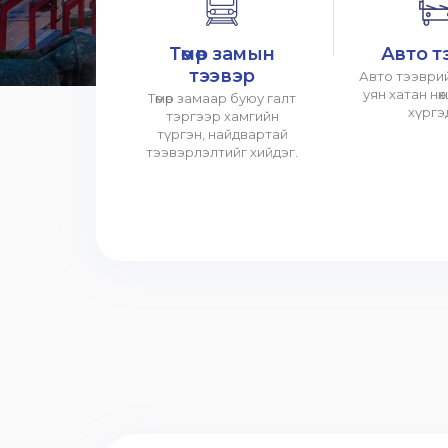
Төмөр замын
Авто т
тээвэр
Авто тээврий
уян хатан нө
Төмөр замаар буюу галт
хүргэ
тэргээр хамгийн
түргэн, найдвартай
тээвэрлэлтийг хийдэг.