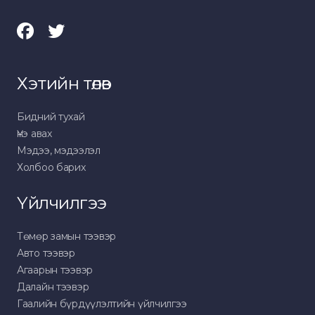
Хэтийн төлөв
Бидний тухай
Үнэ авах
Мэдээ, мэдээлэл
Холбоо барих
Үйлчилгээ
Төмөр замын тээвэр
Авто тээвэр
Агаарын тээвэр
Далайн тээвэр
Гаалийн бүрдүүлэлтийн үйлчилгээ