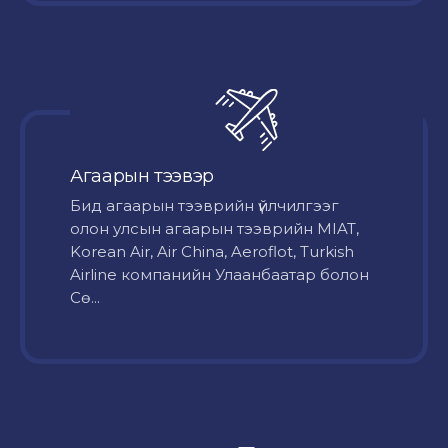
Агаарын тээвэр
Бид агаарын тээврийн үйлчилгээг
олон улсын агаарын тээврийн MIAT,
Korean Air, Air China, Aeroflot, Turkish
Airline компанийн Улаанбаатар болон
Сө...