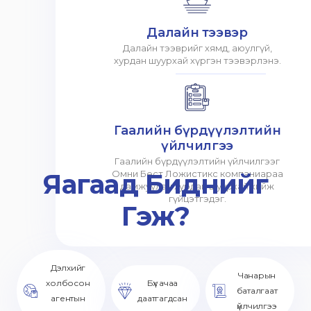
Далайн тээвэр
Далайн тээврийг хямд, аюулгүй,
хурдан шуурхай хүргэн тээвэрлэнэ.
Гаалийн бүрдүүлэлтийн
үйлчилгээ
Гаалийн бүрдүүлэлтийн үйлчилгээг
Яагаад Биднийг
Омни Бест Ложистикс компаниараа
дамжуулан хурдан шуурхай хийж
гүйцэтгэдэг.
Гэж?
Дэлхийг
Чанарын
холбосон
Бүх ачаа
баталгаат
агентын
даатгагдсан
үйлчилгээ