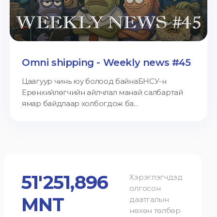
Omni shipping - Weekly news #45
Цаагуур чинь юу болоод байнаБНСУ-н
Ерөнхийлөгчийн айлчлал манай салбартай
ямар байдлаар холбогдож ба...
51'251,896
Хэрэглэгчдэд
олгосон
MNT
даатгалын
нөхөн төлбөр