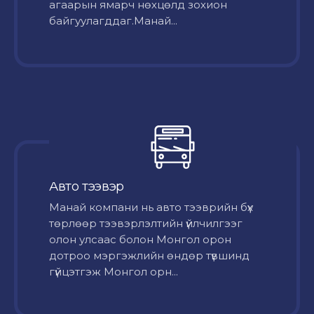
агаарын ямарч нөхцөлд зохион
байгуулагддаг.Манай...
Авто тээвэр
Mанай компани нь авто тээврийн бүх
төрлөөр тээвэрлэлтийн үйлчилгээг
олон улсаас болон Монгол орон
дотроо мэргэжлийн өндөр түвшинд
гүйцэтгэж Монгол орн...