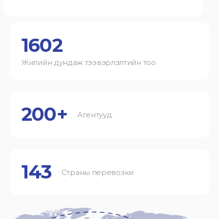
1602
Жилийн дундаж тээвэрлэлтийн тоо
200+
Агентууд
143
Страны перевозки