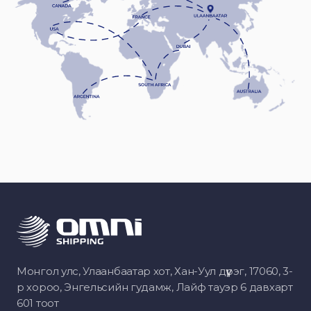
Монгол улс, Улаанбаатар хот, Хан-Уул дүүрэг, 17060, 3-
р хороо, Энгельсийн гудамж, Лайф тауэр 6 давхарт
601 тоот