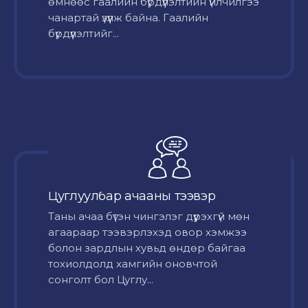
өмнөөс гаалийн бүрдүүлэлтийн үйлчилгээ
чанартай үзүүлж байна. Гаалийн
бүрдүүлэлтийг...
Цуглуулбар ачааны тээвэр
Таны ачаа бүтэн чингэлэг дүүрэхгүй мөн
агаараар тээвэрлэхэд овор хэмжээ
болон зардлын хувьд өндөр байгаа
тохиолдолд хамгийн оновчтой
сонголт бол Цуглу...