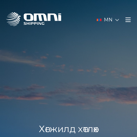
MN
Хөгжилд хөтлөх