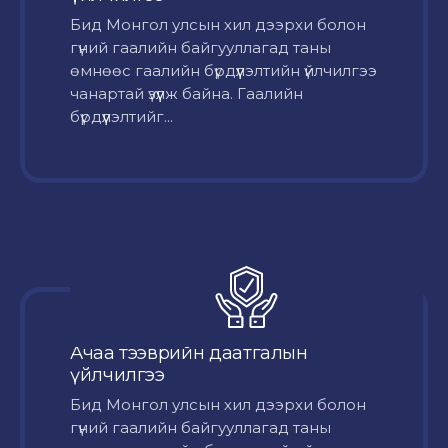
Бид Монгол улсын хил дээрхи болон
гүний гаалийн байгууллагад таны
өмнөөс гаалийн бүрдүүлэлтийн үйлчилгээ
чанартай үзүүлж байна. Гаалийн
бүрдүүлэлтийг...
Ачаа тээврийн даатгалын
үйлчилгээ
Бид Монгол улсын хил дээрхи болон
гүний гаалийн байгууллагад таны