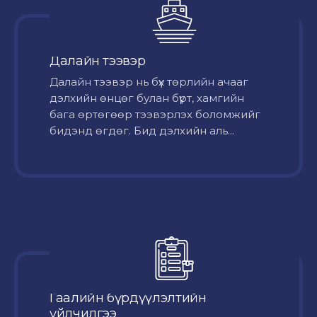
Далайн тээвэр
Далайн тээвэр нь бүх төрлийн ачааг
дэлхийн өнцөг булан бүрт, хамгийн
бага өртөгөөр тээвэрлэх боломжийг
бидэнд өгдөг. Бид дэлхийн аль...
Гаалийн бүрдүүлэлтийн
үйлчилгээ