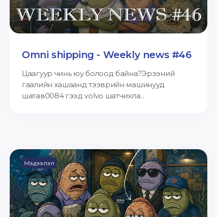
Omni shipping - Weekly news #46
Цаагуур чинь юу болоод байна?Эрээний
гаалийн хашаанд тээврийн машинууд
шатав0084 гээд volvo шатчихла...
Мэдээлэл