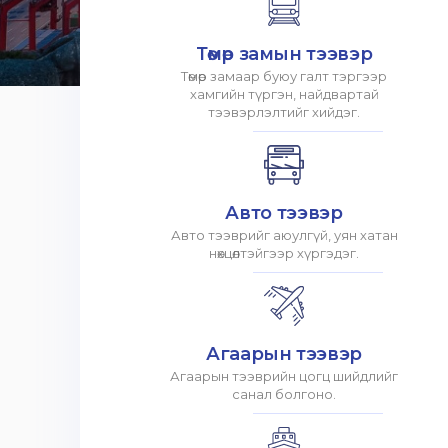
Төмөр замын тээвэр
Төмөр замаар буюу галт тэргээр
хамгийн түргэн, найдвартай
тээвэрлэлтийг хийдэг.
Авто тээвэр
Авто тээврийг аюулгүй, уян хатан
нөхцөлтэйгээр хүргэдэг.
Агаарын тээвэр
Агаарын тээврийн цогц шийдлийг
санал болгоно.