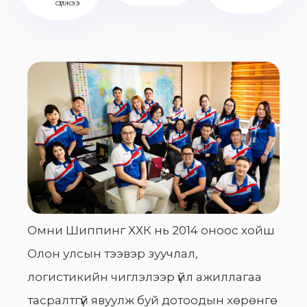
сүлжээ
Омни Шиппинг ХХК нь 2014 оноос хойш
Олон улсын тээвэр зуучлал,
логистикийн чиглэлээр үйл ажиллагаа
тасралтгүй явуулж буй дотоодын хөрөнгө