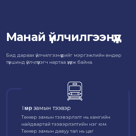
Манай үйлчилгээнүүд
Бид дараах үйлчилгээнүүдийг мэргэжлийн өндөр
түвшинд үйлчлүүлэгч нартаа үзүүлж байна.
Төмөр замын тээвэр
Төмөр замын тээвэрлэлт нь хамгийн
найдвартай тээвэрлэлтийн нэг юм.
Төмөр замын давуу тал нь цаг