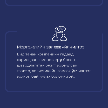
Мэргэжлийн зөвлөгөө өгөх үйлчилгээ
Бид танай компанийн гадаад
харилцааны менежерүүд болон
шаардлагатай бүлэгт зориулсан
тээвэр, логистикийн зөвлөх үйлчилгээг
зохион байгуулах боломжтой...