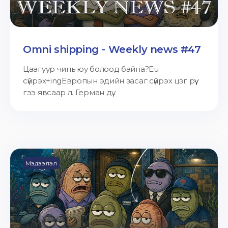
Omni shipping - Weekly news #47
Цаагуур чинь юу болоод байна?Eu
сүйрэх+ingЕвропын эдийн засаг сүйрэх цэг рүү
гээ явсаар л. Герман дү...
Мэдээлэл