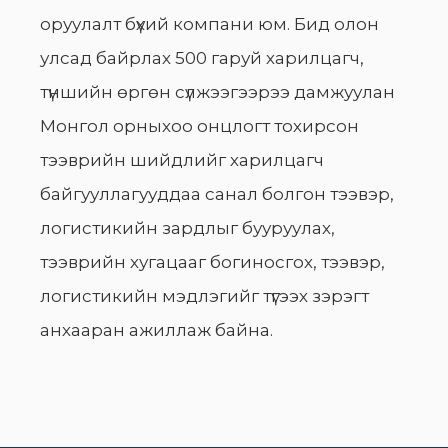
оруулалт бүхий компани юм. Бид олон
улсад байрлах 500 гаруй харилцагч,
түншийн өргөн сүлжээгээрээ дамжуулан
Монгол орныхоо онцлогт тохирсон
тээврийн шийдлийг харилцагч
байгууллагууддаа санал болгон тээвэр,
логистикийн зардлыг бууруулах,
тээврийн хугацааг богиносгох, тээвэр,
логистикийн мэдлэгийг түгээх зэрэгт
анхааран ажиллаж байна.