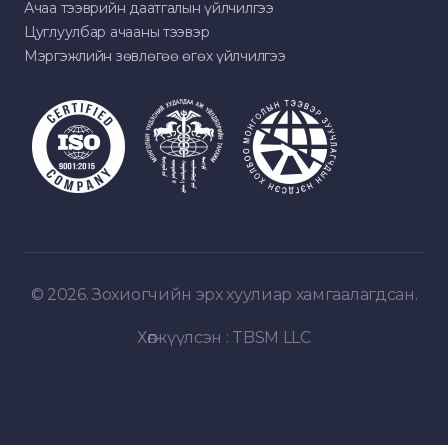
Ачаа тээврийн даатгалын үйлчилгээ
Цуглуулбар ачааны тээвэр
Мэргэжлийн зөвлөгөө өгөх үйлчилгээ
© 2026. Зохиогчийн эрх хуулиар хамгаалагдсан.
Хөгжүүлсэн :
TBSM LLC