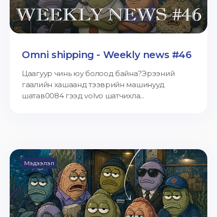
Omni shipping - Weekly news #46
Цаагуур чинь юу болоод байна?Эрээний
гаалийн хашаанд тээврийн машинууд
шатав0084 гээд volvo шатчихла...
Мэдээлэл