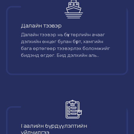
Далайн тээвэр
Далайн тээвэр нь бүх төрлийн ачааг
дэлхийн өнцөг булан бүрт, хамгийн
бага өртөгөөр тээвэрлэх боломжийг
бидэнд өгдөг. Бид дэлхийн аль...
Гаалийн бүрдүүлэлтийн
үйлчилгээ