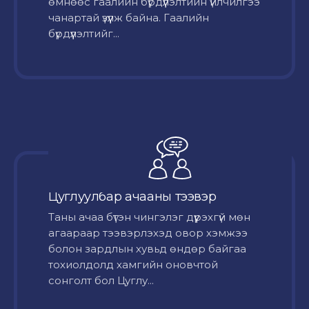
өмнөөс гаалийн бүрдүүлэлтийн үйлчилгээ
чанартай үзүүлж байна. Гаалийн
бүрдүүлэлтийг...
Цуглуулбар ачааны тээвэр
Таны ачаа бүтэн чингэлэг дүүрэхгүй мөн
агаараар тээвэрлэхэд овор хэмжээ
болон зардлын хувьд өндөр байгаа
тохиолдолд хамгийн оновчтой
сонголт бол Цуглу...