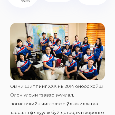
сүлжээ
Омни Шиппинг ХХК нь 2014 оноос хойш
Олон улсын тээвэр зуучлал,
логистикийн чиглэлээр үйл ажиллагаа
тасралтгүй явуулж буй дотоодын хөрөнгө