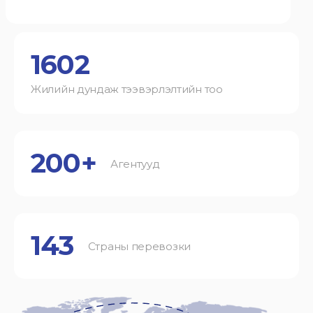
1602
Жилийн дундаж тээвэрлэлтийн тоо
200+
Агентууд
143
Страны перевозки