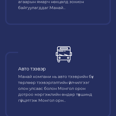
агаарын ямарч нөхцөлд зохион
байгуулагддаг.Манай...
Авто тээвэр
Mанай компани нь авто тээврийн бүх
төрлөөр тээвэрлэлтийн үйлчилгээг
олон улсаас болон Монгол орон
дотроо мэргэжлийн өндөр түвшинд
гүйцэтгэж Монгол орн...