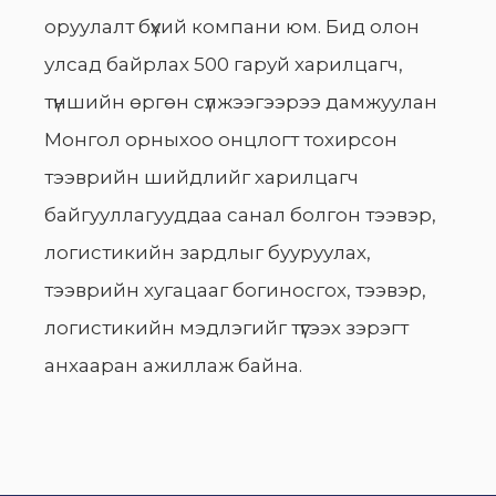
оруулалт бүхий компани юм. Бид олон
улсад байрлах 500 гаруй харилцагч,
түншийн өргөн сүлжээгээрээ дамжуулан
Монгол орныхоо онцлогт тохирсон
тээврийн шийдлийг харилцагч
байгууллагууддаа санал болгон тээвэр,
логистикийн зардлыг бууруулах,
тээврийн хугацааг богиносгох, тээвэр,
логистикийн мэдлэгийг түгээх зэрэгт
анхааран ажиллаж байна.