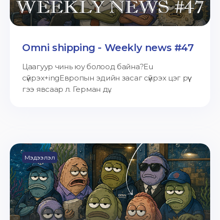
Omni shipping - Weekly news #47
Цаагуур чинь юу болоод байна?Eu
сүйрэх+ingЕвропын эдийн засаг сүйрэх цэг рүү
гээ явсаар л. Герман дү...
Мэдээлэл