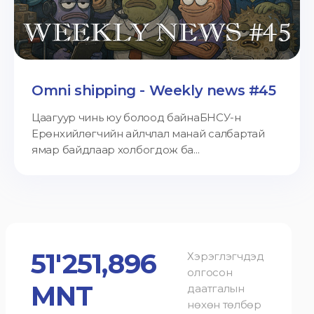
Omni shipping - Weekly news #45
Цаагуур чинь юу болоод байнаБНСУ-н
Ерөнхийлөгчийн айлчлал манай салбартай
ямар байдлаар холбогдож ба...
51'251,896
Хэрэглэгчдэд
олгосон
MNT
даатгалын
нөхөн төлбөр