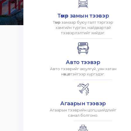
Төмөр замын тээвэр
Төмөр замаар буюу галт тэргээр
хамгийн түргэн, найдвартай
тээвэрлэлтийг хийдэг.
Авто тээвэр
Авто тээврийг аюулгүй, уян хатан
нөхцөлтэйгээр хүргэдэг.
Агаарын тээвэр
Агаарын тээврийн цогц шийдлийг
санал болгоно.