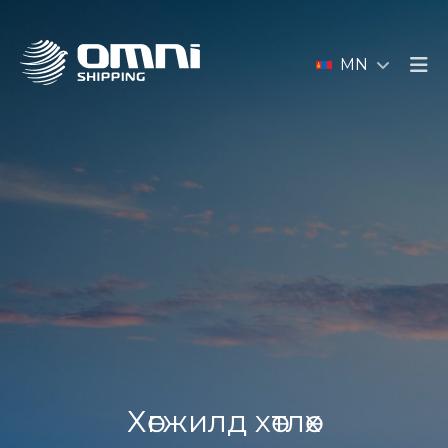
MN
Хөгжилд хөтлөх