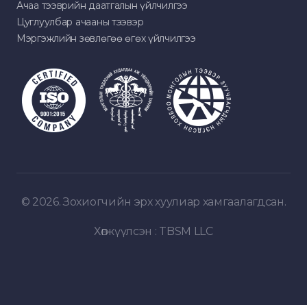
Ачаа тээврийн даатгалын үйлчилгээ
Цуглуулбар ачааны тээвэр
Мэргэжлийн зөвлөгөө өгөх үйлчилгээ
© 2026. Зохиогчийн эрх хуулиар хамгаалагдсан.
Хөгжүүлсэн :
TBSM LLC