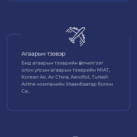
Агаарын тээвэр
Бид агаарын тээврийн үйлчилгээг
олон улсын агаарын тээврийн MIAT,
Korean Air, Air China, Aeroflot, Turkish
Airline компанийн Улаанбаатар болон
Сө...