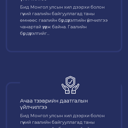
Бид Монгол улсын хил дээрхи болон
гүний гаалийн байгууллагад таны
өмнөөс гаалийн бүрдүүлэлтийн үйлчилгээ
чанартай үзүүлж байна. Гаалийн
бүрдүүлэлтийг...
Ачаа тээврийн даатгалын
үйлчилгээ
Бид Монгол улсын хил дээрхи болон
гүний гаалийн байгууллагад таны