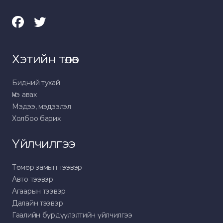
Хэтийн төлөв
Бидний тухай
Үнэ авах
Мэдээ, мэдээлэл
Холбоо барих
Үйлчилгээ
Төмөр замын тээвэр
Авто тээвэр
Агаарын тээвэр
Далайн тээвэр
Гаалийн бүрдүүлэлтийн үйлчилгээ