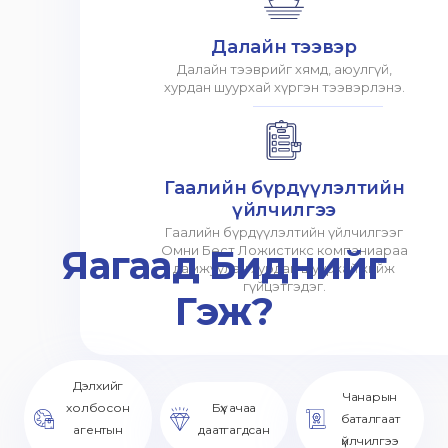
Далайн тээвэр
Далайн тээврийг хямд, аюулгүй,
хурдан шуурхай хүргэн тээвэрлэнэ.
Гаалийн бүрдүүлэлтийн
үйлчилгээ
Гаалийн бүрдүүлэлтийн үйлчилгээг
Яагаад Биднийг
Омни Бест Ложистикс компаниараа
дамжуулан хурдан шуурхай хийж
гүйцэтгэдэг.
Гэж?
Дэлхийг
Чанарын
холбосон
Бүх ачаа
баталгаат
агентын
даатгагдсан
үйлчилгээ