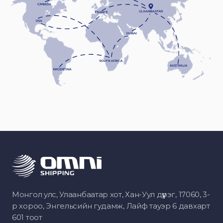
Монгол улс, Улаанбаатар хот, Хан-Уул дүүрэг, 17060, 3-
р хороо, Энгельсийн гудамж, Лайф тауэр 6 давхарт
601 тоот