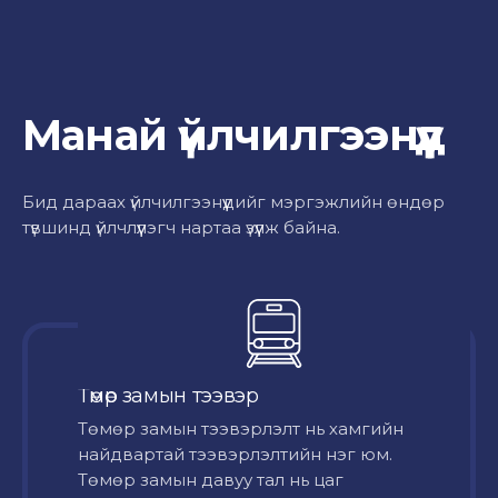
Манай үйлчилгээнүүд
Бид дараах үйлчилгээнүүдийг мэргэжлийн өндөр
түвшинд үйлчлүүлэгч нартаа үзүүлж байна.
Төмөр замын тээвэр
Төмөр замын тээвэрлэлт нь хамгийн
найдвартай тээвэрлэлтийн нэг юм.
Төмөр замын давуу тал нь цаг