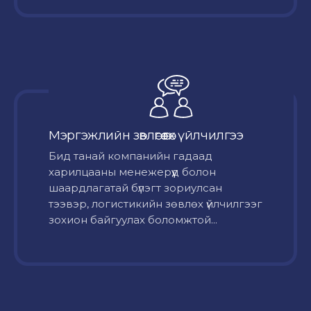
Мэргэжлийн зөвлөгөө өгөх үйлчилгээ
Бид танай компанийн гадаад
харилцааны менежерүүд болон
шаардлагатай бүлэгт зориулсан
тээвэр, логистикийн зөвлөх үйлчилгээг
зохион байгуулах боломжтой...