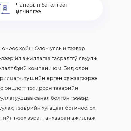
Чанарын баталгаат
үйлчилгээ
 оноос хойш Олон улсын тээвэр
лээр үйл ажиллагаа тасралтгүй явуулж
лалт бүхий компани юм. Бид олон
арилцагч, түншийн өргөн сүлжээгээрээ
о онцлогт тохирсон тээврийн
уллагууддаа санал болгон тээвэр,
улах, тээврийн хугацааг богиносгох,
гийг түгээх зэрэгт анхааран ажиллаж