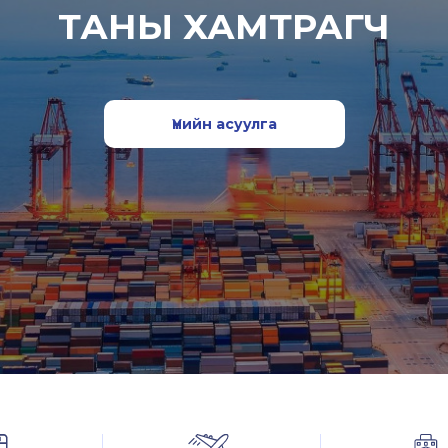
ТАНЫ ХАМТРАГЧ
Үнийн асуулга