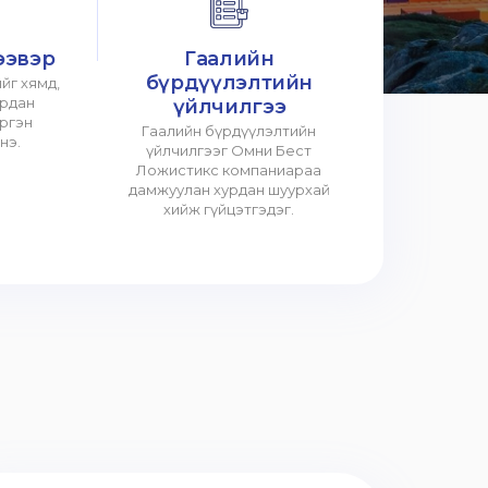
ээвэр
Гаалийн
бүрдүүлэлтийн
йг хямд,
урдан
үйлчилгээ
үргэн
Гаалийн бүрдүүлэлтийн
нэ.
үйлчилгээг Омни Бест
Ложистикс компаниараа
дамжуулан хурдан шуурхай
хийж гүйцэтгэдэг.