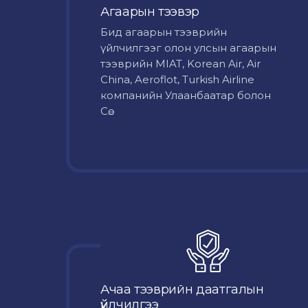
Агаарын тээвэр
Бид агаарын тээврийн
үйлчилгээг олон улсын агаарын
тээврийн MIAT, Korean Air, Air
China, Aeroflot, Turkish Airline
компанийн Улаанбаатар болон
Сө...
Ачаа тээврийн даатгалын
үйлчилгээ