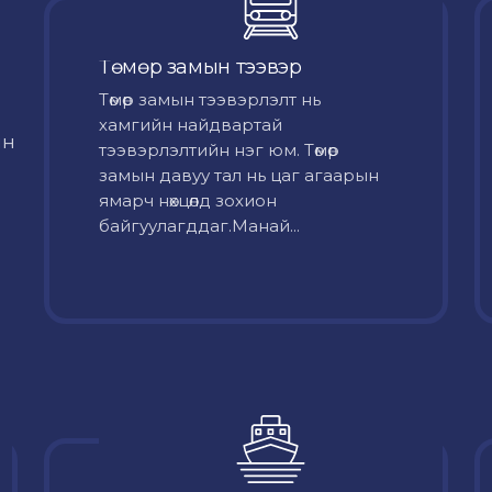
Төмөр замын тээвэр
Төмөр замын тээвэрлэлт нь
хамгийн найдвартай
йн
тээвэрлэлтийн нэг юм. Төмөр
замын давуу тал нь цаг агаарын
ямарч нөхцөлд зохион
байгуулагддаг.Манай...