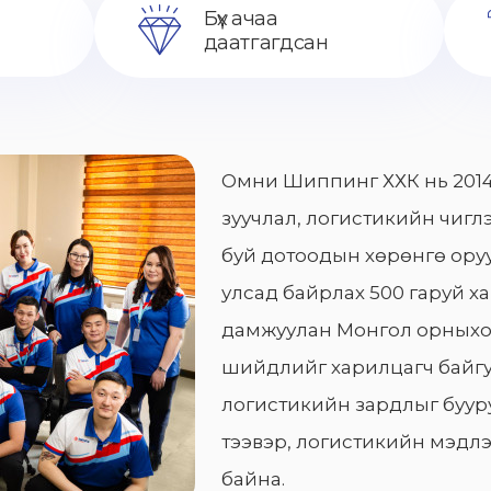
Бүх ачаа
даатгагдсан
Омни Шиппинг ХХК нь 2014
зуучлал, логистикийн чиглэ
буй дотоодын хөрөнгө оруу
улсад байрлах 500 гаруй х
дамжуулан Монгол орныхо
шийдлийг харилцагч байгу
логистикийн зардлыг бууру
тээвэр, логистикийн мэдлэ
байна.