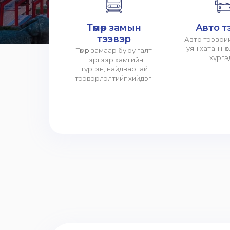
Төмөр замын
Авто т
тээвэр
Авто тээврий
уян хатан нө
Төмөр замаар буюу галт
хүргэ
тэргээр хамгийн
түргэн, найдвартай
тээвэрлэлтийг хийдэг.