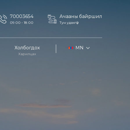
70003654
Ачааны байршил
09:00 - 18:00
Тун удахгүй
Холбогдох
MN
Харилцах