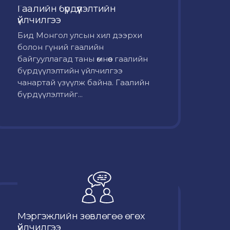
Гаалийн бүрдүүлэлтийн
үйлчилгээ
Бид Монгол улсын хил дээрхи
болон гүний гаалийн
байгууллагад таны өмнөөс гаалийн
бүрдүүлэлтийн үйлчилгээ
чанартай үзүүлж байна. Гаалийн
бүрдүүлэлтийг...
Мэргэжлийн зөвлөгөө өгөх
үйлчилгээ