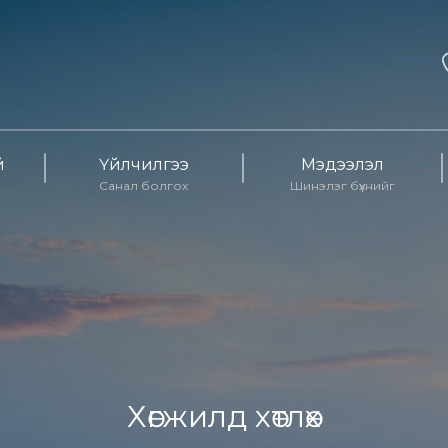
й
Үйлчилгээ
Мэдээлэл
Санал болгох
Шинэлэг бүхнийг
Хөгжилд хөтлөх