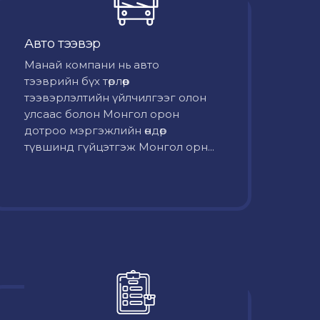
Авто тээвэр
Mанай компани нь авто
тээврийн бүх төрлөөр
тээвэрлэлтийн үйлчилгээг олон
улсаас болон Монгол орон
дотроо мэргэжлийн өндөр
түвшинд гүйцэтгэж Монгол орн...