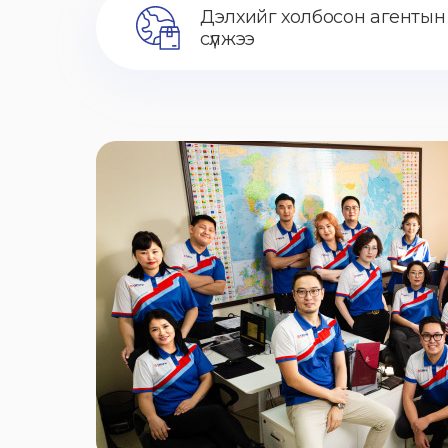
Дэлхийг холбосон агентын
сүлжээ