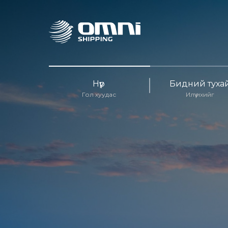
Нүүр
Бидний туха
Гол хуудас
Илүү ихийг