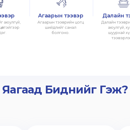
ээвэр
Агаарын тээвэр
Далайн т
г аюулгүй,
Агаарын тээврийн цогц
Далайн тээври
хцөлтэйгээр
шийдлийг санал
аюулгүй, х
дэг.
болгоно.
шуурхай х
тээвэрлэ
Яагаад Биднийг Гэж?