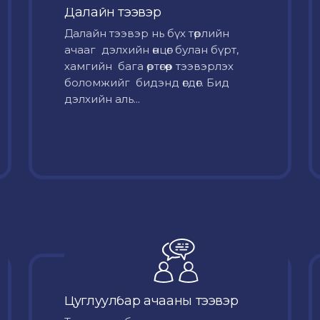
Далайн тээвэр
Далайн тээвэр нь бүх төрлийн
ачааг дэлхийн өнцөг булан бүрт,
хамгийн бага өртөгөөр тээвэрлэх
боломжийг бидэнд өгдөг. Бид
дэлхийн аль...
Цуглуулбар ачааны тээвэр