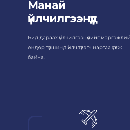
Манай
үйлчилгээнүүд
Бид дараах үйлчилгээнүүдийг мэргэжли
өндөр түвшинд үйлчлүүлэгч нартаа үзүүлж
байна.