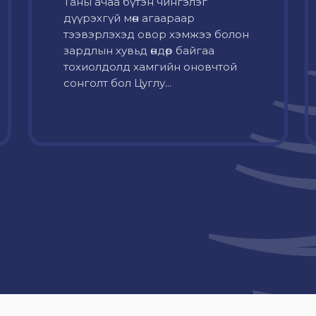
Таны ачаа бүтэн чингэлэг
дүүрэхгүй мөн агаараар
тээвэрлэхэд овор хэмжээ болон
зардлын хувьд өндөр байгаа
тохиолдолд хамгийн оновчтой
сонголт бол Цуглу...