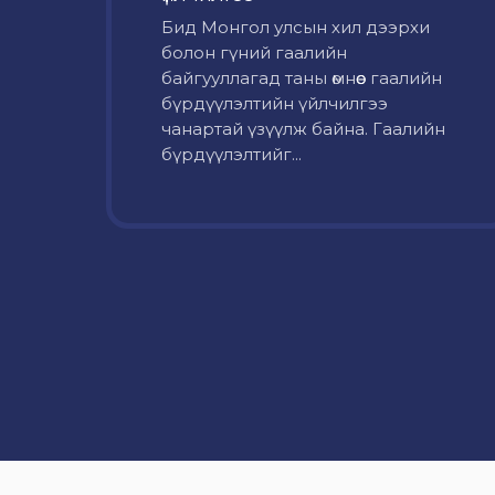
Бид Монгол улсын хил дээрхи
болон гүний гаалийн
байгууллагад таны өмнөөс гаалийн
бүрдүүлэлтийн үйлчилгээ
чанартай үзүүлж байна. Гаалийн
бүрдүүлэлтийг...