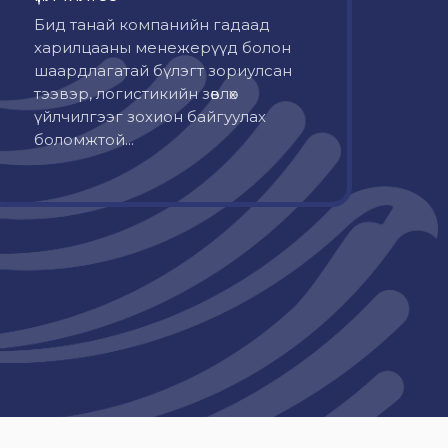
Бид танай компанийн гадаад
харилцааны менежерүүд болон
шаардлагатай бүлэгт зориулсан
тээвэр, логистикийн зөвлөх
үйлчилгээг зохион байгуулах
боломжтой...