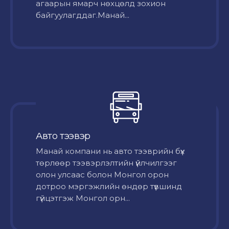
агаарын ямарч нөхцөлд зохион
байгуулагддаг.Манай...
Авто тээвэр
Mанай компани нь авто тээврийн бүх
төрлөөр тээвэрлэлтийн үйлчилгээг
олон улсаас болон Монгол орон
дотроо мэргэжлийн өндөр түвшинд
гүйцэтгэж Монгол орн...