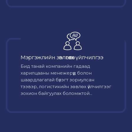
Мэргэжлийн зөвлөгөө өгөх үйлчилгээ
Бид танай компанийн гадаад
харилцааны менежерүүд болон
шаардлагатай бүлэгт зориулсан
тээвэр, логистикийн зөвлөх үйлчилгээг
зохион байгуулах боломжтой...