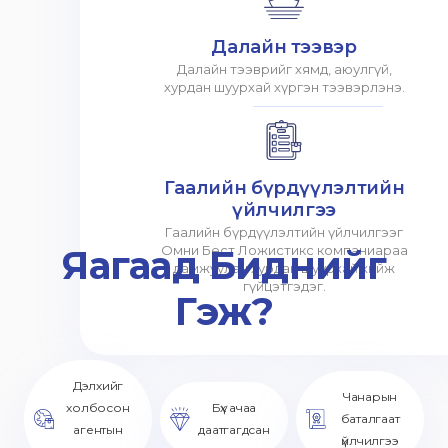
Далайн тээвэр
Далайн тээврийг хямд, аюулгүй,
хурдан шуурхай хүргэн тээвэрлэнэ.
Гаалийн бүрдүүлэлтийн
үйлчилгээ
Гаалийн бүрдүүлэлтийн үйлчилгээг
Яагаад Биднийг
Омни Бест Ложистикс компаниараа
дамжуулан хурдан шуурхай хийж
гүйцэтгэдэг.
Гэж?
Дэлхийг
Чанарын
холбосон
Бүх ачаа
баталгаат
агентын
даатгагдсан
үйлчилгээ