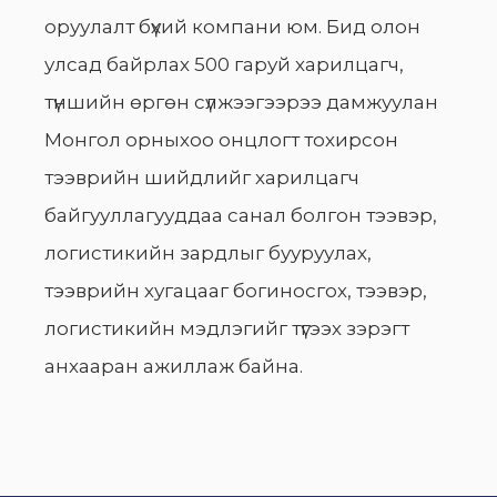
оруулалт бүхий компани юм. Бид олон
улсад байрлах 500 гаруй харилцагч,
түншийн өргөн сүлжээгээрээ дамжуулан
Монгол орныхоо онцлогт тохирсон
тээврийн шийдлийг харилцагч
байгууллагууддаа санал болгон тээвэр,
логистикийн зардлыг бууруулах,
тээврийн хугацааг богиносгох, тээвэр,
логистикийн мэдлэгийг түгээх зэрэгт
анхааран ажиллаж байна.