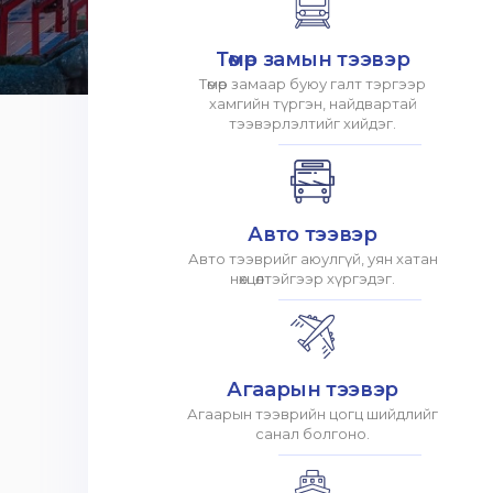
Төмөр замын тээвэр
Төмөр замаар буюу галт тэргээр
хамгийн түргэн, найдвартай
тээвэрлэлтийг хийдэг.
Авто тээвэр
Авто тээврийг аюулгүй, уян хатан
нөхцөлтэйгээр хүргэдэг.
Агаарын тээвэр
Агаарын тээврийн цогц шийдлийг
санал болгоно.