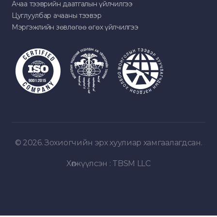
Ачаа тээврийн даатгалын үйлчилгээ
Цуглуулбар ачааны тээвэр
Мэргэжлийн зөвлөгөө өгөх үйлчилгээ
© 2026. Зохиогчийн эрх хуулиар хамгаалагдсан.
Хөгжүүлсэн :
TBSM LLC