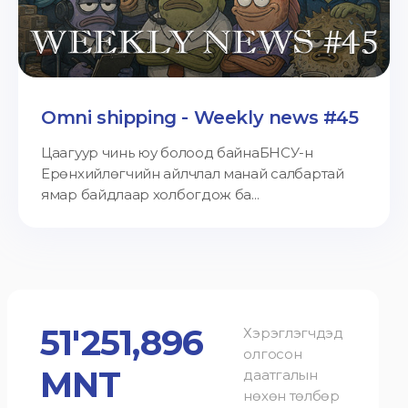
Omni shipping - Weekly news #45
Цаагуур чинь юу болоод байнаБНСУ-н
Ерөнхийлөгчийн айлчлал манай салбартай
ямар байдлаар холбогдож ба...
51'251,896
Хэрэглэгчдэд
олгосон
MNT
даатгалын
нөхөн төлбөр