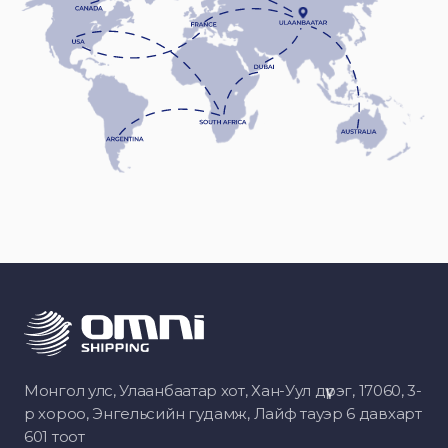
Монгол улс, Улаанбаатар хот, Хан-Уул дүүрэг, 17060, 3-
р хороо, Энгельсийн гудамж, Лайф тауэр 6 давхарт
601 тоот