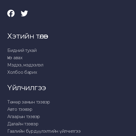
Хэтийн төлөв
Бидний тухай
Үнэ авах
Мэдээ, мэдээлэл
Холбоо барих
Үйлчилгээ
Төмөр замын тээвэр
Авто тээвэр
Агаарын тээвэр
Далайн тээвэр
Гаалийн бүрдүүлэлтийн үйлчилгээ