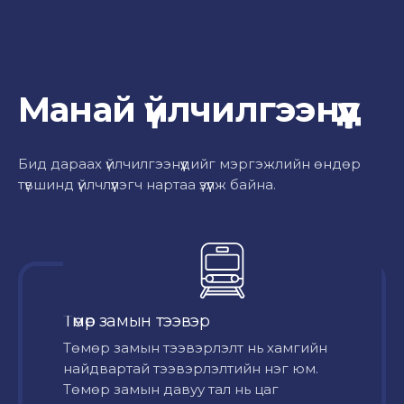
Манай үйлчилгээнүүд
Бид дараах үйлчилгээнүүдийг мэргэжлийн өндөр
түвшинд үйлчлүүлэгч нартаа үзүүлж байна.
Төмөр замын тээвэр
Төмөр замын тээвэрлэлт нь хамгийн
найдвартай тээвэрлэлтийн нэг юм.
Төмөр замын давуу тал нь цаг