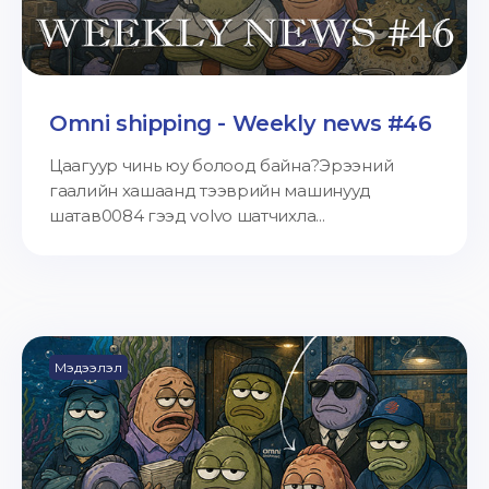
Omni shipping - Weekly news #46
Цаагуур чинь юу болоод байна?Эрээний
гаалийн хашаанд тээврийн машинууд
шатав0084 гээд volvo шатчихла...
Мэдээлэл