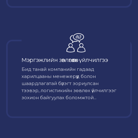
Мэргэжлийн зөвлөгөө өгөх үйлчилгээ
Бид танай компанийн гадаад
харилцааны менежерүүд болон
шаардлагатай бүлэгт зориулсан
тээвэр, логистикийн зөвлөх үйлчилгээг
зохион байгуулах боломжтой...