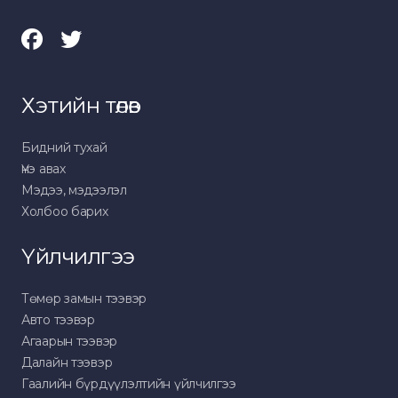
Хэтийн төлөв
Бидний тухай
Үнэ авах
Мэдээ, мэдээлэл
Холбоо барих
Үйлчилгээ
Төмөр замын тээвэр
Авто тээвэр
Агаарын тээвэр
Далайн тээвэр
Гаалийн бүрдүүлэлтийн үйлчилгээ