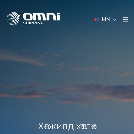
MN
Хөгжилд хөтлөх