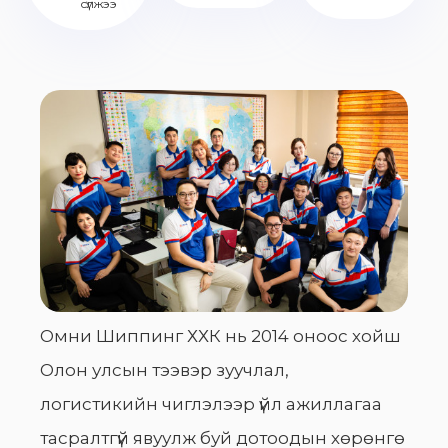
сүлжээ
Омни Шиппинг ХХК нь 2014 оноос хойш
Олон улсын тээвэр зуучлал,
логистикийн чиглэлээр үйл ажиллагаа
тасралтгүй явуулж буй дотоодын хөрөнгө