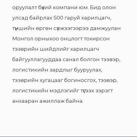
оруулалт бүхий компани юм. Бид олон
улсад байрлах 500 гаруй харилцагч,
түншийн өргөн сүлжээгээрээ дамжуулан
Монгол орныхоо онцлогт тохирсон
тээврийн шийдлийг харилцагч
байгууллагууддаа санал болгон тээвэр,
логистикийн зардлыг бууруулах,
тээврийн хугацааг богиносгох, тээвэр,
логистикийн мэдлэгийг түгээх зэрэгт
анхааран ажиллаж байна.