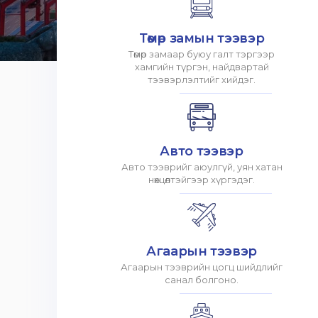
Төмөр замын тээвэр
Төмөр замаар буюу галт тэргээр
хамгийн түргэн, найдвартай
тээвэрлэлтийг хийдэг.
Авто тээвэр
Авто тээврийг аюулгүй, уян хатан
нөхцөлтэйгээр хүргэдэг.
Агаарын тээвэр
Агаарын тээврийн цогц шийдлийг
санал болгоно.