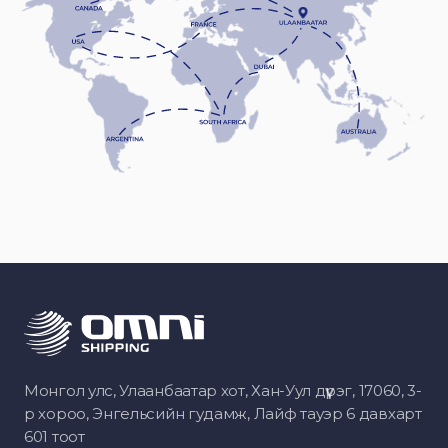
Монгол улс, Улаанбаатар хот, Хан-Уул дүүрэг, 17060, 3-
р хороо, Энгельсийн гудамж, Лайф тауэр 6 давхарт
601 тоот