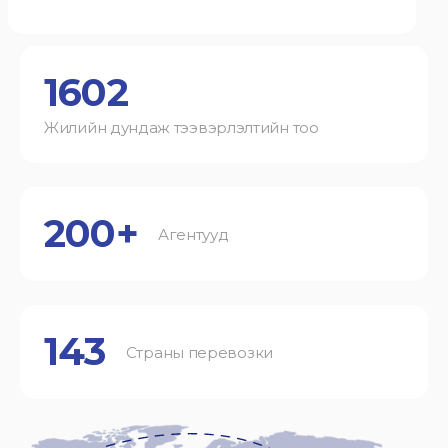
1602
Жилийн дундаж тээвэрлэлтийн тоо
200+
Агентууд
143
Страны перевозки