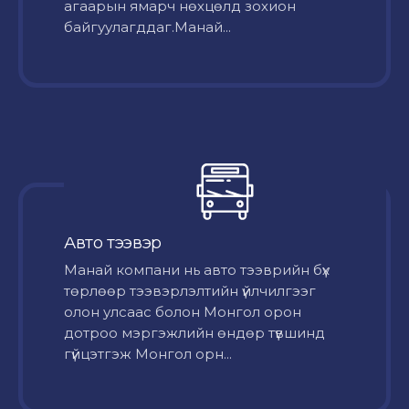
агаарын ямарч нөхцөлд зохион
байгуулагддаг.Манай...
Авто тээвэр
Mанай компани нь авто тээврийн бүх
төрлөөр тээвэрлэлтийн үйлчилгээг
олон улсаас болон Монгол орон
дотроо мэргэжлийн өндөр түвшинд
гүйцэтгэж Монгол орн...