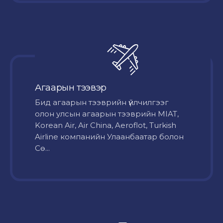
Агаарын тээвэр
Бид агаарын тээврийн үйлчилгээг
олон улсын агаарын тээврийн MIAT,
Korean Air, Air China, Aeroflot, Turkish
Airline компанийн Улаанбаатар болон
Сө...