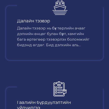
Далайн тээвэр
Далайн тээвэр нь бүх төрлийн ачааг
дэлхийн өнцөг булан бүрт, хамгийн
бага өртөгөөр тээвэрлэх боломжийг
бидэнд өгдөг. Бид дэлхийн аль...
Гаалийн бүрдүүлэлтийн
үйлчилгээ