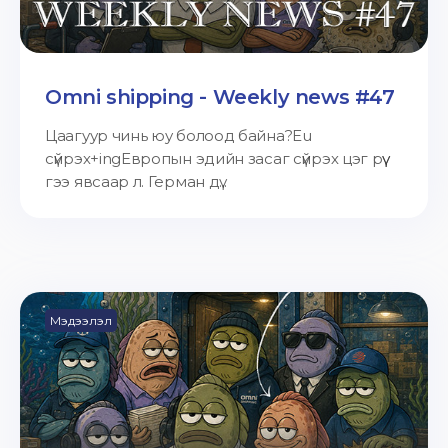
Omni shipping - Weekly news #47
Цаагуур чинь юу болоод байна?Eu
сүйрэх+ingЕвропын эдийн засаг сүйрэх цэг рүү
гээ явсаар л. Герман дү...
Мэдээлэл