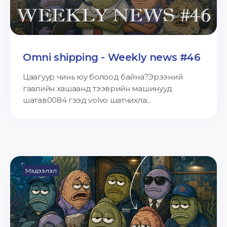
Omni shipping - Weekly news #46
Цаагуур чинь юу болоод байна?Эрээний
гаалийн хашаанд тээврийн машинууд
шатав0084 гээд volvo шатчихла...
Мэдээлэл