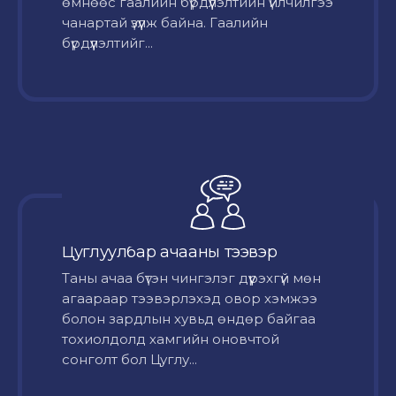
өмнөөс гаалийн бүрдүүлэлтийн үйлчилгээ
чанартай үзүүлж байна. Гаалийн
бүрдүүлэлтийг...
Цуглуулбар ачааны тээвэр
Таны ачаа бүтэн чингэлэг дүүрэхгүй мөн
агаараар тээвэрлэхэд овор хэмжээ
болон зардлын хувьд өндөр байгаа
тохиолдолд хамгийн оновчтой
сонголт бол Цуглу...