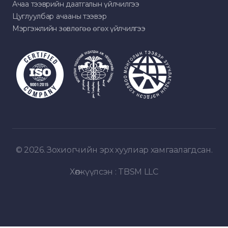
Ачаа тээврийн даатгалын үйлчилгээ
Цуглуулбар ачааны тээвэр
Мэргэжлийн зөвлөгөө өгөх үйлчилгээ
© 2026. Зохиогчийн эрх хуулиар хамгаалагдсан.
Хөгжүүлсэн :
TBSM LLC