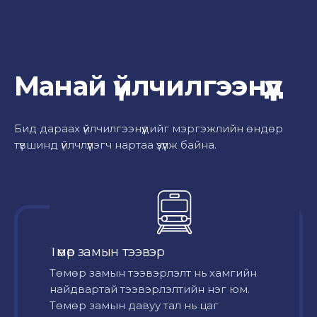
Манай үйлчилгээнүүд
Бид дараах үйлчилгээнүүдийг мэргэжлийн өндөр
түвшинд үйлчлүүлэгч нартаа үзүүлж байна.
Төмөр замын тээвэр
Төмөр замын тээвэрлэлт нь хамгийн
найдвартай тээвэрлэлтийн нэг юм.
Төмөр замын давуу тал нь цаг