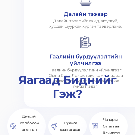
Далайн тээвэр
Далайн тээврийг хямд, аюулгүй,
хурдан шуурхай хүргэн тээвэрлэнэ.
Гаалийн бүрдүүлэлтийн
үйлчилгээ
Гаалийн бүрдүүлэлтийн үйлчилгээг
Яагаад Биднийг
Омни Бест Ложистикс компаниараа
дамжуулан хурдан шуурхай хийж
гүйцэтгэдэг.
Гэж?
Дэлхийг
Чанарын
холбосон
Бүх ачаа
баталгаат
агентын
даатгагдсан
үйлчилгээ