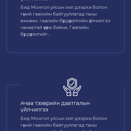
Бид Монгол улсын хил дээрхи болон
гүний гаалийн байгууллагад таны
өмнөөс гаалийн бүрдүүлэлтийн үйлчилгээ
чанартай үзүүлж байна. Гаалийн
бүрдүүлэлтийг...
Ачаа тээврийн даатгалын
үйлчилгээ
Бид Монгол улсын хил дээрхи болон
гүний гаалийн байгууллагад таны