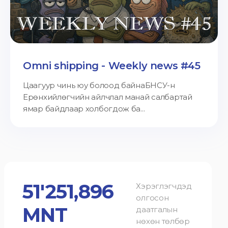
Omni shipping - Weekly news #45
Цаагуур чинь юу болоод байнаБНСУ-н
Ерөнхийлөгчийн айлчлал манай салбартай
ямар байдлаар холбогдож ба...
51'251,896
Хэрэглэгчдэд
олгосон
MNT
даатгалын
нөхөн төлбөр