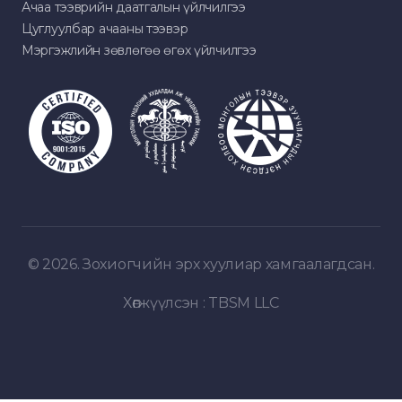
Ачаа тээврийн даатгалын үйлчилгээ
Цуглуулбар ачааны тээвэр
Мэргэжлийн зөвлөгөө өгөх үйлчилгээ
© 2026. Зохиогчийн эрх хуулиар хамгаалагдсан.
Хөгжүүлсэн :
TBSM LLC