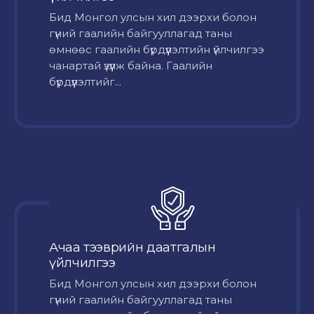
Бид Монгол улсын хил дээрхи болон
гүний гаалийн байгууллагад таны
өмнөөс гаалийн бүрдүүлэлтийн үйлчилгээ
чанартай үзүүлж байна. Гаалийн
бүрдүүлэлтийг...
Ачаа тээврийн даатгалын
үйлчилгээ
Бид Монгол улсын хил дээрхи болон
гүний гаалийн байгууллагад таны