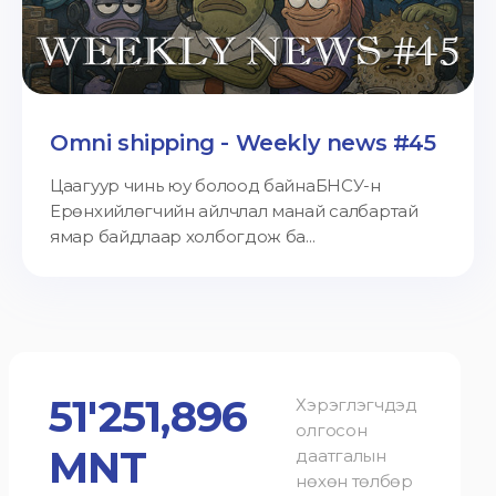
Omni shipping - Weekly news #45
Цаагуур чинь юу болоод байнаБНСУ-н
Ерөнхийлөгчийн айлчлал манай салбартай
ямар байдлаар холбогдож ба...
51'251,896
Хэрэглэгчдэд
олгосон
MNT
даатгалын
нөхөн төлбөр