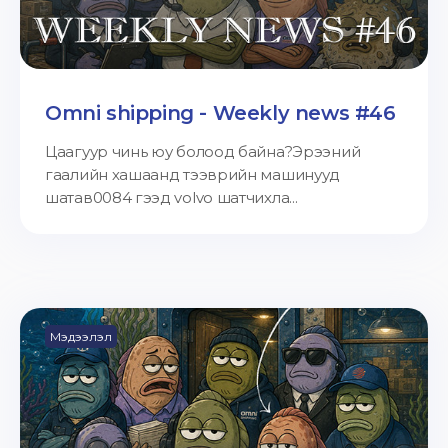
Omni shipping - Weekly news #46
Цаагуур чинь юу болоод байна?Эрээний
гаалийн хашаанд тээврийн машинууд
шатав0084 гээд volvo шатчихла...
Мэдээлэл