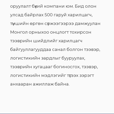
оруулалт бүхий компани юм. Бид олон
улсад байрлах 500 гаруй харилцагч,
түншийн өргөн сүлжээгээрээ дамжуулан
Монгол орныхоо онцлогт тохирсон
тээврийн шийдлийг харилцагч
байгууллагууддаа санал болгон тээвэр,
логистикийн зардлыг бууруулах,
тээврийн хугацааг богиносгох, тээвэр,
логистикийн мэдлэгийг түгээх зэрэгт
анхааран ажиллаж байна.