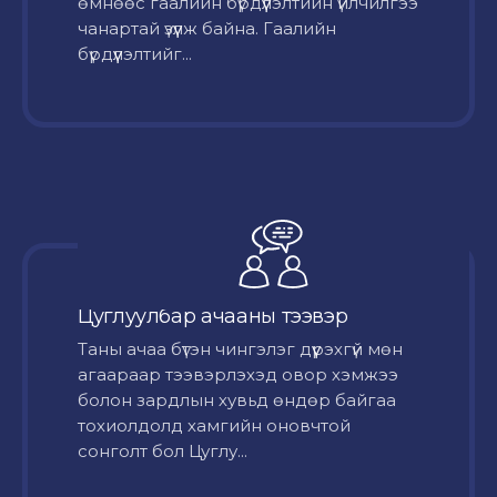
өмнөөс гаалийн бүрдүүлэлтийн үйлчилгээ
чанартай үзүүлж байна. Гаалийн
бүрдүүлэлтийг...
Цуглуулбар ачааны тээвэр
Таны ачаа бүтэн чингэлэг дүүрэхгүй мөн
агаараар тээвэрлэхэд овор хэмжээ
болон зардлын хувьд өндөр байгаа
тохиолдолд хамгийн оновчтой
сонголт бол Цуглу...