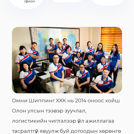
сүлжээ
Омни Шиппинг ХХК нь 2014 оноос хойш
Олон улсын тээвэр зуучлал,
логистикийн чиглэлээр үйл ажиллагаа
тасралтгүй явуулж буй дотоодын хөрөнгө