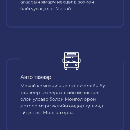
агаарын ямарч нөхцөлд зохион
байгуулагддаг.Манай...
Авто тээвэр
Mанай компани нь авто тээврийн бүх
төрлөөр тээвэрлэлтийн үйлчилгээг
олон улсаас болон Монгол орон
дотроо мэргэжлийн өндөр түвшинд
гүйцэтгэж Монгол орн...