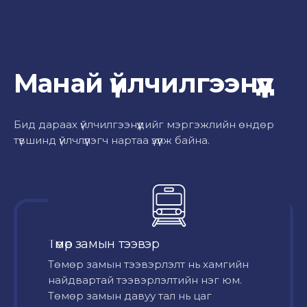
Манай үйлчилгээнүүд
Бид дараах үйлчилгээнүүдийг мэргэжлийн өндөр
түвшинд үйлчлүүлэгч нартаа үзүүлж байна.
Төмөр замын тээвэр
Төмөр замын тээвэрлэлт нь хамгийн
найдвартай тээвэрлэлтийн нэг юм.
Төмөр замын давуу тал нь цаг