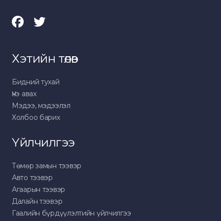
Хэтийн төлөв
Бидний тухай
Үнэ авах
Мэдээ, мэдээлэл
Холбоо барих
Үйлчилгээ
Төмөр замын тээвэр
Авто тээвэр
Агаарын тээвэр
Далайн тээвэр
Гаалийн бүрдүүлэлтийн үйлчилгээ