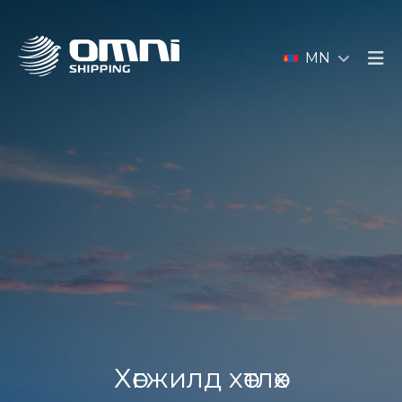
MN
Хөгжилд хөтлөх