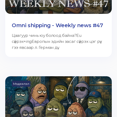
Omni shipping - Weekly news #47
Цаагуур чинь юу болоод байна?Eu
сүйрэх+ingЕвропын эдийн засаг сүйрэх цэг рүү
гээ явсаар л. Герман дү...
Мэдээлэл