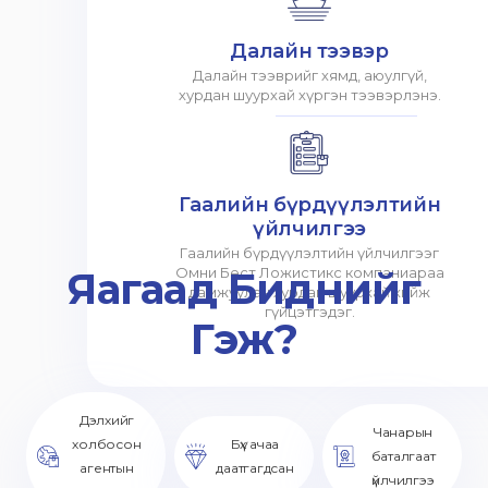
Далайн тээвэр
Далайн тээврийг хямд, аюулгүй,
хурдан шуурхай хүргэн тээвэрлэнэ.
Гаалийн бүрдүүлэлтийн
үйлчилгээ
Гаалийн бүрдүүлэлтийн үйлчилгээг
Яагаад Биднийг
Омни Бест Ложистикс компаниараа
дамжуулан хурдан шуурхай хийж
гүйцэтгэдэг.
Гэж?
Дэлхийг
Чанарын
холбосон
Бүх ачаа
баталгаат
агентын
даатгагдсан
үйлчилгээ