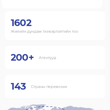
1602
Жилийн дундаж тээвэрлэлтийн тоо
200+
Агентууд
143
Страны перевозки