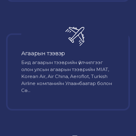
Агаарын тээвэр
Бид агаарын тээврийн үйлчилгээг
олон улсын агаарын тээврийн MIAT,
Korean Air, Air China, Aeroflot, Turkish
Airline компанийн Улаанбаатар болон
Сө...