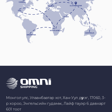
Монгол улс, Улаанбаатар хот, Хан-Уул дүүрэг, 17060, 3-
р хороо, Энгельсийн гудамж, Лайф тауэр 6 давхарт
601 тоот