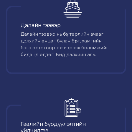
Далайн тээвэр
Далайн тээвэр нь бүх төрлийн ачааг
дэлхийн өнцөг булан бүрт, хамгийн
бага өртөгөөр тээвэрлэх боломжийг
бидэнд өгдөг. Бид дэлхийн аль...
Гаалийн бүрдүүлэлтийн
үйлчилгээ