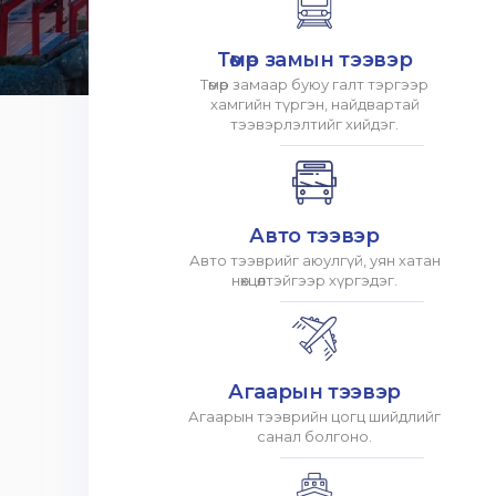
Төмөр замын тээвэр
Төмөр замаар буюу галт тэргээр
хамгийн түргэн, найдвартай
тээвэрлэлтийг хийдэг.
Авто тээвэр
Авто тээврийг аюулгүй, уян хатан
нөхцөлтэйгээр хүргэдэг.
Агаарын тээвэр
Агаарын тээврийн цогц шийдлийг
санал болгоно.