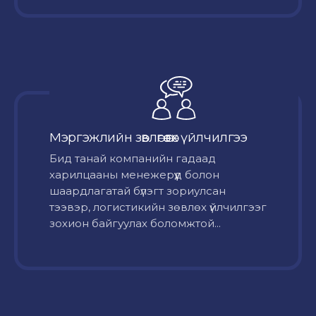
Мэргэжлийн зөвлөгөө өгөх үйлчилгээ
Бид танай компанийн гадаад
харилцааны менежерүүд болон
шаардлагатай бүлэгт зориулсан
тээвэр, логистикийн зөвлөх үйлчилгээг
зохион байгуулах боломжтой...