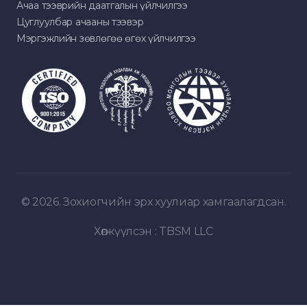
Ачаа тээврийн даатгалын үйлчилгээ
Цуглуулбар ачааны тээвэр
Мэргэжлийн зөвлөгөө өгөх үйлчилгээ
© 2026. Зохиогчийн эрх хуулиар хамгаалагдсан.
Хөгжүүлсэн :
TBSM LLC