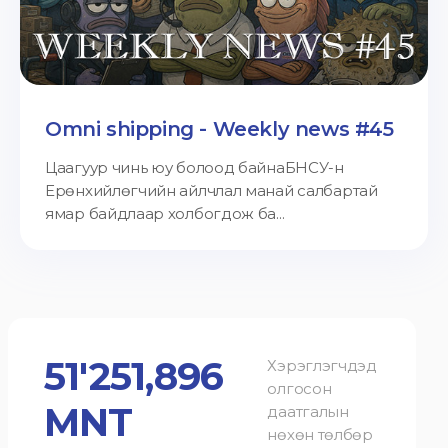
Omni shipping - Weekly news #45
Цаагуур чинь юу болоод байнаБНСУ-н
Ерөнхийлөгчийн айлчлал манай салбартай
ямар байдлаар холбогдож ба...
51'251,896
Хэрэглэгчдэд
олгосон
MNT
даатгалын
нөхөн төлбөр