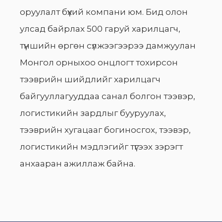
оруулалт бүхий компани юм. Бид олон
улсад байрлах 500 гаруй харилцагч,
түншийн өргөн сүлжээгээрээ дамжуулан
Монгол орныхоо онцлогт тохирсон
тээврийн шийдлийг харилцагч
байгууллагууддаа санал болгон тээвэр,
логистикийн зардлыг бууруулах,
тээврийн хугацааг богиносгох, тээвэр,
логистикийн мэдлэгийг түгээх зэрэгт
анхааран ажиллаж байна.