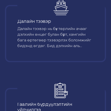
Далайн тээвэр
Далайн тээвэр нь бүх төрлийн ачааг
дэлхийн өнцөг булан бүрт, хамгийн
бага өртөгөөр тээвэрлэх боломжийг
бидэнд өгдөг. Бид дэлхийн аль...
Гаалийн бүрдүүлэлтийн
үйлчилгээ