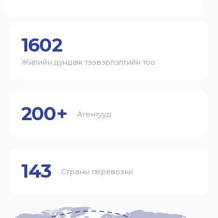
1602
Жилийн дундаж тээвэрлэлтийн тоо
200+
Агентууд
143
Страны перевозки