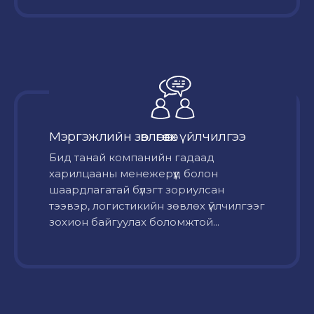
Мэргэжлийн зөвлөгөө өгөх үйлчилгээ
Бид танай компанийн гадаад
харилцааны менежерүүд болон
шаардлагатай бүлэгт зориулсан
тээвэр, логистикийн зөвлөх үйлчилгээг
зохион байгуулах боломжтой...