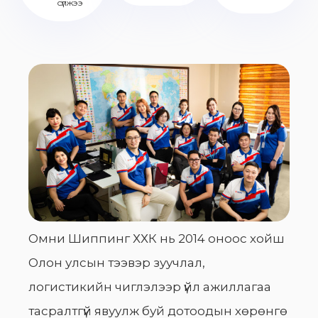
сүлжээ
Омни Шиппинг ХХК нь 2014 оноос хойш
Олон улсын тээвэр зуучлал,
логистикийн чиглэлээр үйл ажиллагаа
тасралтгүй явуулж буй дотоодын хөрөнгө