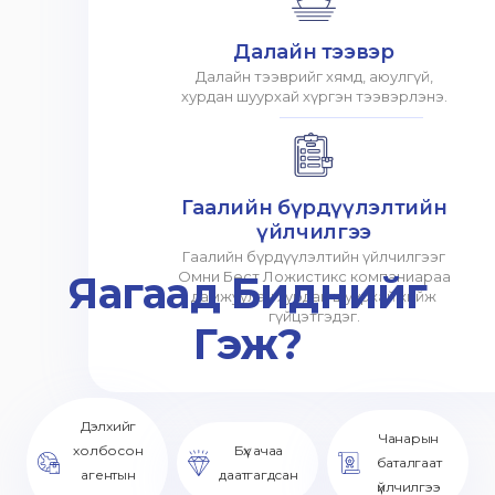
Далайн тээвэр
Далайн тээврийг хямд, аюулгүй,
хурдан шуурхай хүргэн тээвэрлэнэ.
Гаалийн бүрдүүлэлтийн
үйлчилгээ
Гаалийн бүрдүүлэлтийн үйлчилгээг
Яагаад Биднийг
Омни Бест Ложистикс компаниараа
дамжуулан хурдан шуурхай хийж
гүйцэтгэдэг.
Гэж?
Дэлхийг
Чанарын
холбосон
Бүх ачаа
баталгаат
агентын
даатгагдсан
үйлчилгээ