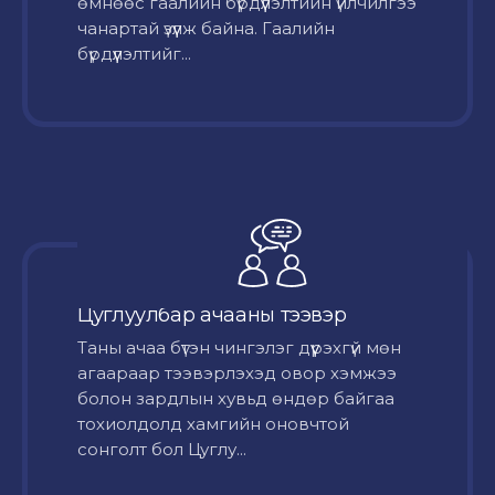
өмнөөс гаалийн бүрдүүлэлтийн үйлчилгээ
чанартай үзүүлж байна. Гаалийн
бүрдүүлэлтийг...
Цуглуулбар ачааны тээвэр
Таны ачаа бүтэн чингэлэг дүүрэхгүй мөн
агаараар тээвэрлэхэд овор хэмжээ
болон зардлын хувьд өндөр байгаа
тохиолдолд хамгийн оновчтой
сонголт бол Цуглу...