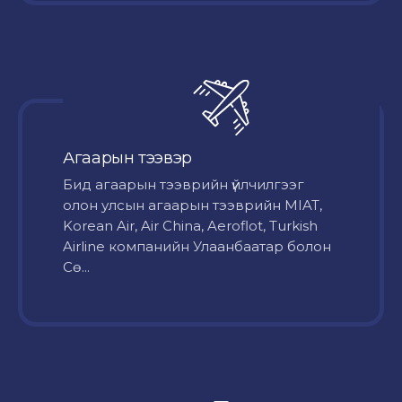
Агаарын тээвэр
Бид агаарын тээврийн үйлчилгээг
олон улсын агаарын тээврийн MIAT,
Korean Air, Air China, Aeroflot, Turkish
Airline компанийн Улаанбаатар болон
Сө...