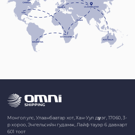
Монгол улс, Улаанбаатар хот, Хан-Уул дүүрэг, 17060, 3-
р хороо, Энгельсийн гудамж, Лайф тауэр 6 давхарт
601 тоот