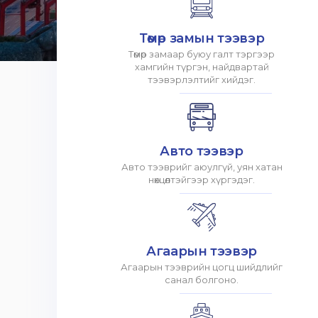
Төмөр замын тээвэр
Төмөр замаар буюу галт тэргээр
хамгийн түргэн, найдвартай
тээвэрлэлтийг хийдэг.
Авто тээвэр
Авто тээврийг аюулгүй, уян хатан
нөхцөлтэйгээр хүргэдэг.
Агаарын тээвэр
Агаарын тээврийн цогц шийдлийг
санал болгоно.