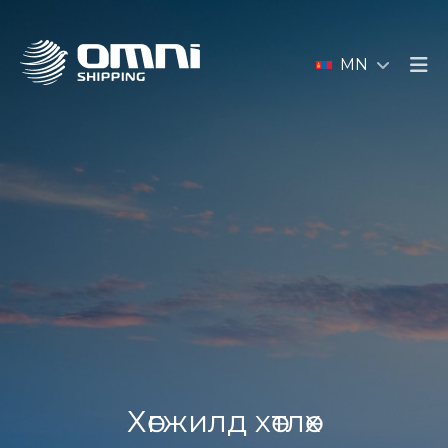
MN
Хөгжилд хөтлөх