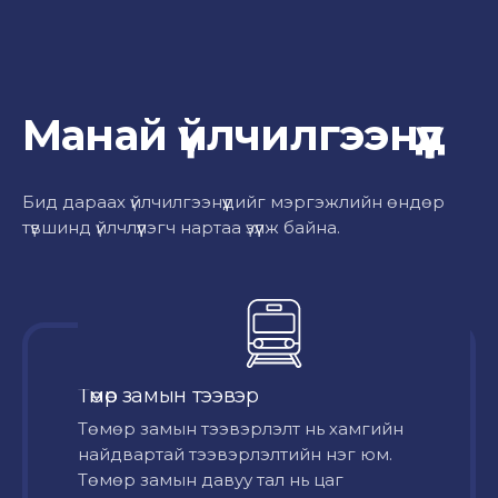
Манай үйлчилгээнүүд
Бид дараах үйлчилгээнүүдийг мэргэжлийн өндөр
түвшинд үйлчлүүлэгч нартаа үзүүлж байна.
Төмөр замын тээвэр
Төмөр замын тээвэрлэлт нь хамгийн
найдвартай тээвэрлэлтийн нэг юм.
Төмөр замын давуу тал нь цаг