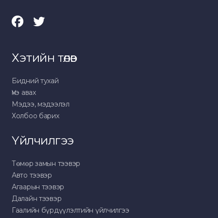
Хэтийн төлөв
Бидний тухай
Үнэ авах
Мэдээ, мэдээлэл
Холбоо барих
Үйлчилгээ
Төмөр замын тээвэр
Авто тээвэр
Агаарын тээвэр
Далайн тээвэр
Гаалийн бүрдүүлэлтийн үйлчилгээ