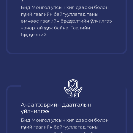
Бид Монгол улсын хил дээрхи болон
гүний гаалийн байгууллагад таны
өмнөөс гаалийн бүрдүүлэлтийн үйлчилгээ
чанартай үзүүлж байна. Гаалийн
бүрдүүлэлтийг...
Ачаа тээврийн даатгалын
үйлчилгээ
Бид Монгол улсын хил дээрхи болон
гүний гаалийн байгууллагад таны