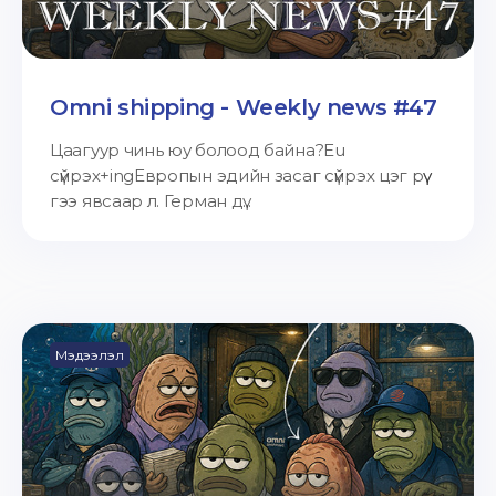
Omni shipping - Weekly news #47
Цаагуур чинь юу болоод байна?Eu
сүйрэх+ingЕвропын эдийн засаг сүйрэх цэг рүү
гээ явсаар л. Герман дү...
Мэдээлэл