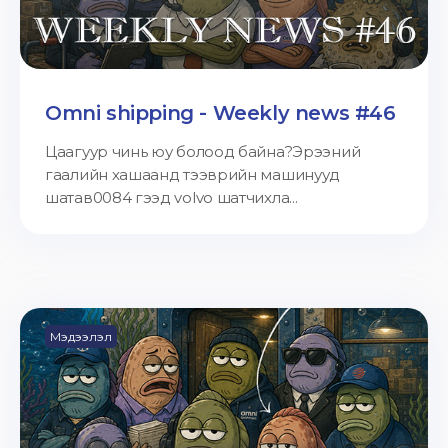
Omni shipping - Weekly news #46
Цаагуур чинь юу болоод байна?Эрээний
гаалийн хашаанд тээврийн машинууд
шатав0084 гээд volvo шатчихла...
Мэдээлэл