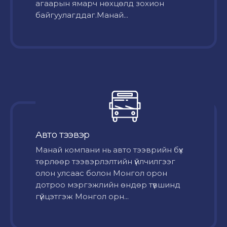
агаарын ямарч нөхцөлд зохион
байгуулагддаг.Манай...
Авто тээвэр
Mанай компани нь авто тээврийн бүх
төрлөөр тээвэрлэлтийн үйлчилгээг
олон улсаас болон Монгол орон
дотроо мэргэжлийн өндөр түвшинд
гүйцэтгэж Монгол орн...