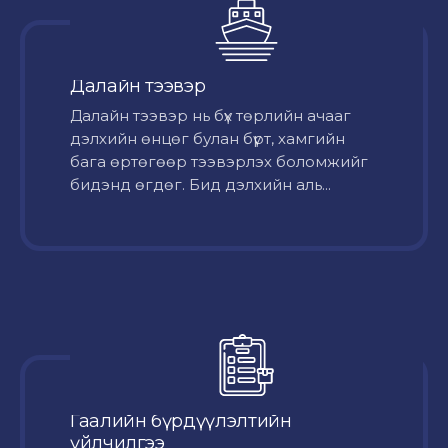
Далайн тээвэр
Далайн тээвэр нь бүх төрлийн ачааг
дэлхийн өнцөг булан бүрт, хамгийн
бага өртөгөөр тээвэрлэх боломжийг
бидэнд өгдөг. Бид дэлхийн аль...
Гаалийн бүрдүүлэлтийн
үйлчилгээ