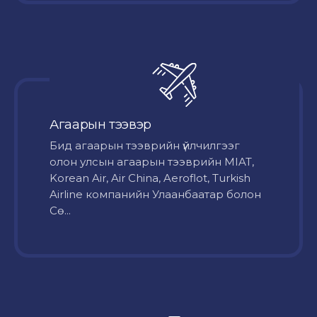
Агаарын тээвэр
Бид агаарын тээврийн үйлчилгээг
олон улсын агаарын тээврийн MIAT,
Korean Air, Air China, Aeroflot, Turkish
Airline компанийн Улаанбаатар болон
Сө...