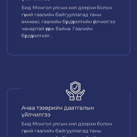
Бид Монгол улсын хил дээрхи болон
гүний гаалийн байгууллагад таны
өмнөөс гаалийн бүрдүүлэлтийн үйлчилгээ
чанартай үзүүлж байна. Гаалийн
бүрдүүлэлтийг...
Ачаа тээврийн даатгалын
үйлчилгээ
Бид Монгол улсын хил дээрхи болон
гүний гаалийн байгууллагад таны