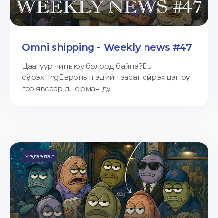
Omni shipping - Weekly news #47
Цаагуур чинь юу болоод байна?Eu
сүйрэх+ingЕвропын эдийн засаг сүйрэх цэг рүү
гээ явсаар л. Герман дү...
Мэдээлэл