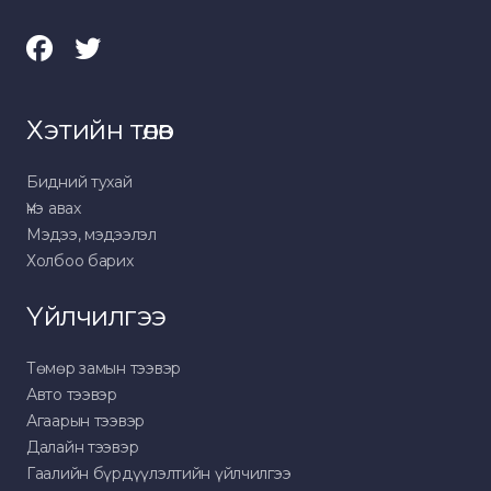
Хэтийн төлөв
Бидний тухай
Үнэ авах
Мэдээ, мэдээлэл
Холбоо барих
Үйлчилгээ
Төмөр замын тээвэр
Авто тээвэр
Агаарын тээвэр
Далайн тээвэр
Гаалийн бүрдүүлэлтийн үйлчилгээ