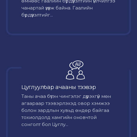
өмнөөс гаалийн бүрдүүлэлтийн үйлчилгээ
чанартай үзүүлж байна. Гаалийн
бүрдүүлэлтийг...
Цуглуулбар ачааны тээвэр
Таны ачаа бүтэн чингэлэг дүүрэхгүй мөн
агаараар тээвэрлэхэд овор хэмжээ
болон зардлын хувьд өндөр байгаа
тохиолдолд хамгийн оновчтой
сонголт бол Цуглу...