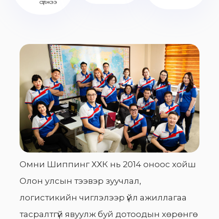
сүлжээ
Омни Шиппинг ХХК нь 2014 оноос хойш
Олон улсын тээвэр зуучлал,
логистикийн чиглэлээр үйл ажиллагаа
тасралтгүй явуулж буй дотоодын хөрөнгө