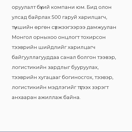
оруулалт бүхий компани юм. Бид олон
улсад байрлах 500 гаруй харилцагч,
түншийн өргөн сүлжээгээрээ дамжуулан
Монгол орныхоо онцлогт тохирсон
тээврийн шийдлийг харилцагч
байгууллагууддаа санал болгон тээвэр,
логистикийн зардлыг бууруулах,
тээврийн хугацааг богиносгох, тээвэр,
логистикийн мэдлэгийг түгээх зэрэгт
анхааран ажиллаж байна.