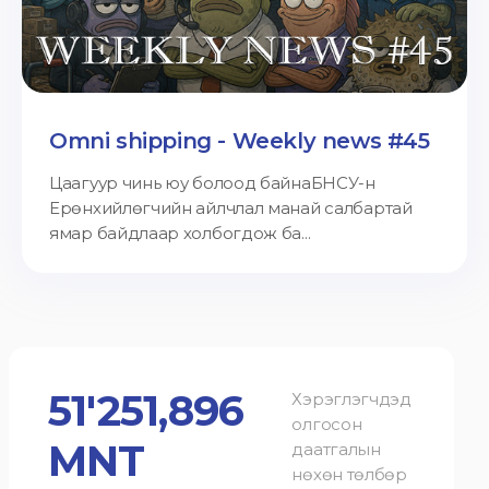
Omni shipping - Weekly news #45
Цаагуур чинь юу болоод байнаБНСУ-н
Ерөнхийлөгчийн айлчлал манай салбартай
ямар байдлаар холбогдож ба...
51'251,896
Хэрэглэгчдэд
олгосон
MNT
даатгалын
нөхөн төлбөр