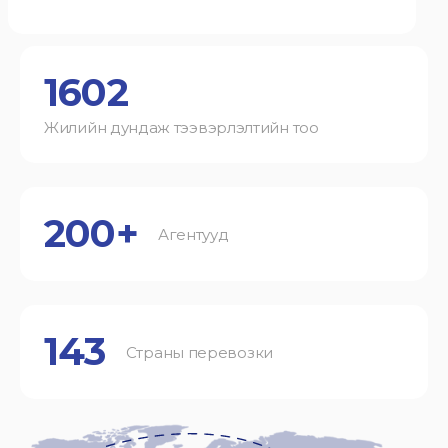
1602
Жилийн дундаж тээвэрлэлтийн тоо
200+
Агентууд
143
Страны перевозки