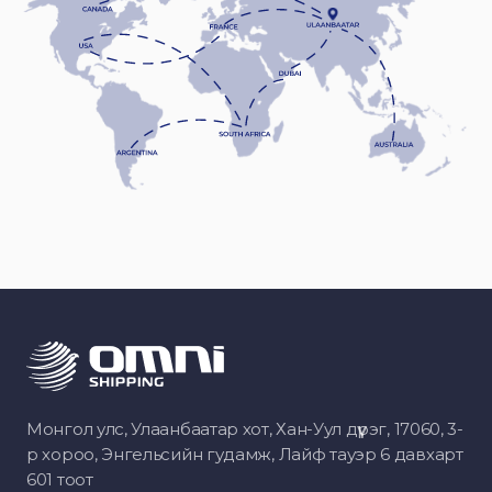
Монгол улс, Улаанбаатар хот, Хан-Уул дүүрэг, 17060, 3-
р хороо, Энгельсийн гудамж, Лайф тауэр 6 давхарт
601 тоот