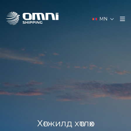
MN
Хөгжилд хөтлөх