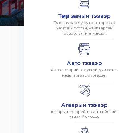
Төмөр замын тээвэр
Төмөр замаар буюу галт тэргээр
хамгийн түргэн, найдвартай
тээвэрлэлтийг хийдэг.
Авто тээвэр
Авто тээврийг аюулгүй, уян хатан
нөхцөлтэйгээр хүргэдэг.
Агаарын тээвэр
Агаарын тээврийн цогц шийдлийг
санал болгоно.