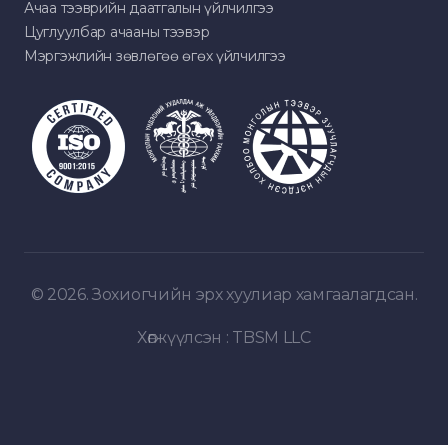
Ачаа тээврийн даатгалын үйлчилгээ
Цуглуулбар ачааны тээвэр
Мэргэжлийн зөвлөгөө өгөх үйлчилгээ
© 2026. Зохиогчийн эрх хуулиар хамгаалагдсан.
Хөгжүүлсэн :
TBSM LLC