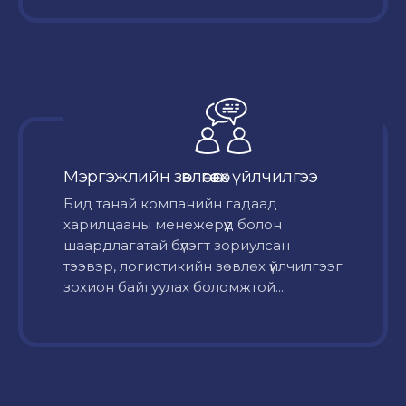
Мэргэжлийн зөвлөгөө өгөх үйлчилгээ
Бид танай компанийн гадаад
харилцааны менежерүүд болон
шаардлагатай бүлэгт зориулсан
тээвэр, логистикийн зөвлөх үйлчилгээг
зохион байгуулах боломжтой...