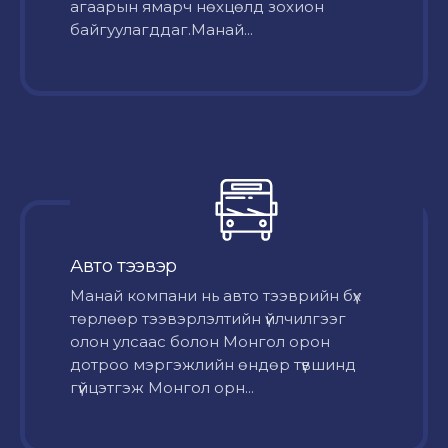
агаарын ямарч нөхцөлд зохион
байгуулагддаг.Манай...
Авто тээвэр
Mанай компани нь авто тээврийн бүх
төрлөөр тээвэрлэлтийн үйлчилгээг
олон улсаас болон Монгол орон
дотроо мэргэжлийн өндөр түвшинд
гүйцэтгэж Монгол орн...