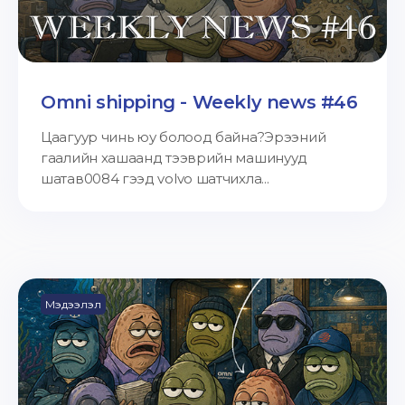
Omni shipping - Weekly news #46
Цаагуур чинь юу болоод байна?Эрээний
гаалийн хашаанд тээврийн машинууд
шатав0084 гээд volvo шатчихла...
Мэдээлэл