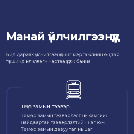
Манай үйлчилгээнүүд
Бид дараах үйлчилгээнүүдийг мэргэжлийн өндөр
түвшинд үйлчлүүлэгч нартаа үзүүлж байна.
Төмөр замын тээвэр
Төмөр замын тээвэрлэлт нь хамгийн
найдвартай тээвэрлэлтийн нэг юм.
Төмөр замын давуу тал нь цаг