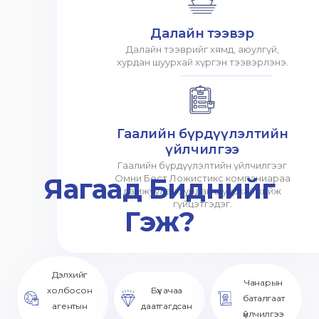
Далайн тээвэр
Далайн тээврийг хямд, аюулгүй,
хурдан шуурхай хүргэн тээвэрлэнэ.
Гаалийн бүрдүүлэлтийн
үйлчилгээ
Гаалийн бүрдүүлэлтийн үйлчилгээг
Яагаад Биднийг
Омни Бест Ложистикс компаниараа
дамжуулан хурдан шуурхай хийж
гүйцэтгэдэг.
Гэж?
Дэлхийг
Чанарын
холбосон
Бүх ачаа
баталгаат
агентын
даатгагдсан
үйлчилгээ