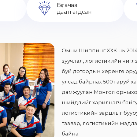
Бүх ачаа
даатгагдсан
Омни Шиппинг ХХК нь 2014
зуучлал, логистикийн чиглэ
буй дотоодын хөрөнгө оруу
улсад байрлах 500 гаруй х
дамжуулан Монгол орныхо
шийдлийг харилцагч байгу
логистикийн зардлыг бууру
тээвэр, логистикийн мэдлэ
байна.