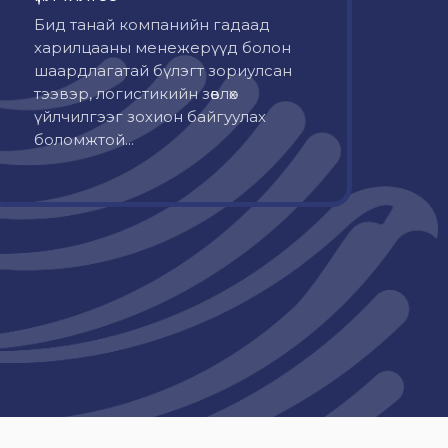
Бид танай компанийн гадаад
харилцааны менежерүүд болон
шаардлагатай бүлэгт зориулсан
тээвэр, логистикийн зөвлөх
үйлчилгээг зохион байгуулах
боломжтой...