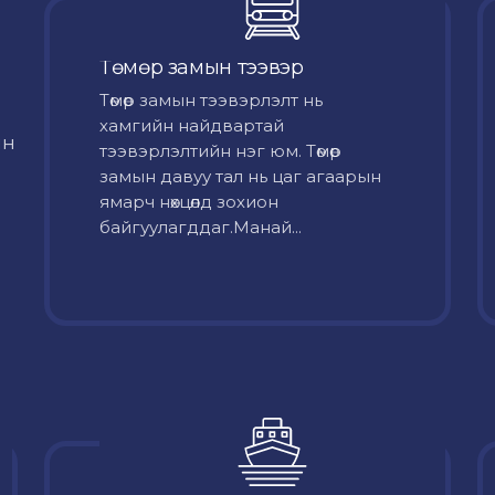
Төмөр замын тээвэр
Төмөр замын тээвэрлэлт нь
хамгийн найдвартай
йн
тээвэрлэлтийн нэг юм. Төмөр
замын давуу тал нь цаг агаарын
ямарч нөхцөлд зохион
байгуулагддаг.Манай...