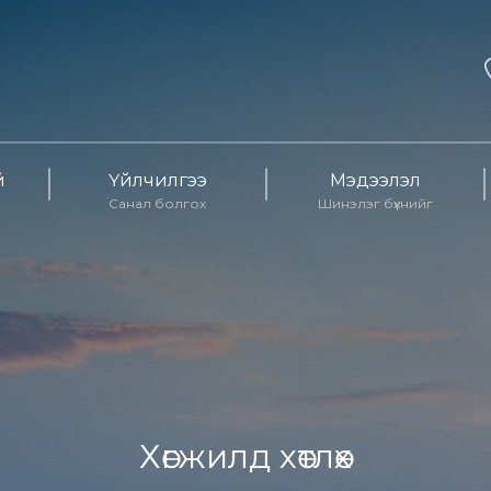
й
Үйлчилгээ
Мэдээлэл
Санал болгох
Шинэлэг бүхнийг
Хөгжилд хөтлөх