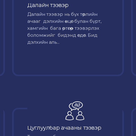
Далайн тээвэр
Далайн тээвэр нь бүх төрлийн
ачааг дэлхийн өнцөг булан бүрт,
хамгийн бага өртөгөөр тээвэрлэх
боломжийг бидэнд өгдөг. Бид
дэлхийн аль...
Цуглуулбар ачааны тээвэр