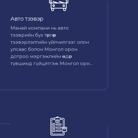
Авто тээвэр
Mанай компани нь авто
тээврийн бүх төрлөөр
тээвэрлэлтийн үйлчилгээг олон
улсаас болон Монгол орон
дотроо мэргэжлийн өндөр
түвшинд гүйцэтгэж Монгол орн...