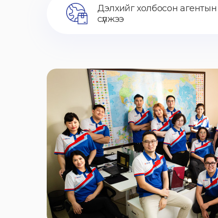
Дэлхийг холбосон агентын
сүлжээ