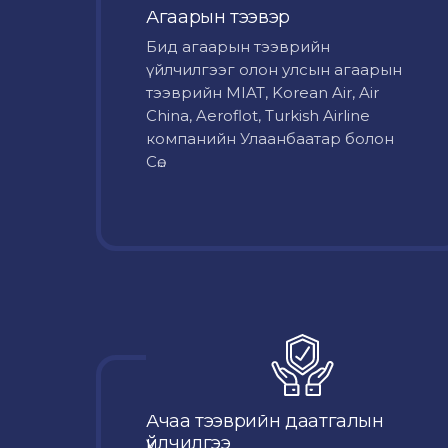
Агаарын тээвэр
Бид агаарын тээврийн
үйлчилгээг олон улсын агаарын
тээврийн MIAT, Korean Air, Air
China, Aeroflot, Turkish Airline
компанийн Улаанбаатар болон
Сө...
Ачаа тээврийн даатгалын
үйлчилгээ