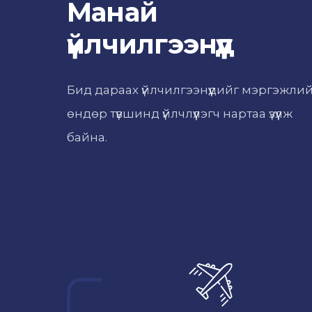
Манай
үйлчилгээнүүд
Бид дараах үйлчилгээнүүдийг мэргэжли
өндөр түвшинд үйлчлүүлэгч нартаа үзүүлж
байна.