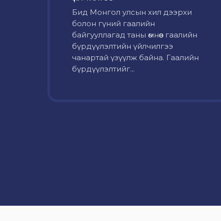
Бид Монгол улсын хил дээрхи
болон гүний гаалийн
байгууллагад таны өмнөөс гаалийн
бүрдүүлэлтийн үйлчилгээ
чанартай үзүүлж байна. Гаалийн
бүрдүүлэлтийг...