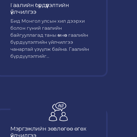
Гаалийн бүрдүүлэлтийн
үйлчилгээ
Бид Монгол улсын хил дээрхи
болон гүний гаалийн
байгууллагад таны өмнөөс гаалийн
бүрдүүлэлтийн үйлчилгээ
чанартай үзүүлж байна. Гаалийн
бүрдүүлэлтийг...
Мэргэжлийн зөвлөгөө өгөх
үйлчилгээ