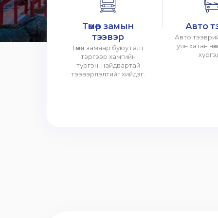
Төмөр замын
Авто т
тээвэр
Авто тээврий
уян хатан нө
Төмөр замаар буюу галт
хүргэ
тэргээр хамгийн
түргэн, найдвартай
тээвэрлэлтийг хийдэг.