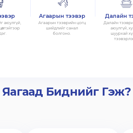
ээвэр
Агаарын тээвэр
Далайн т
г аюулгүй,
Агаарын тээврийн цогц
Далайн тээври
хцөлтэйгээр
шийдлийг санал
аюулгүй, х
дэг.
болгоно.
шуурхай х
тээвэрлэ
Яагаад Биднийг Гэж?