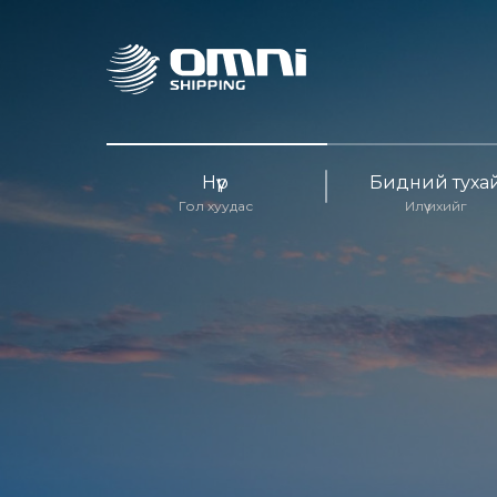
Нүүр
Бидний туха
Гол хуудас
Илүү ихийг