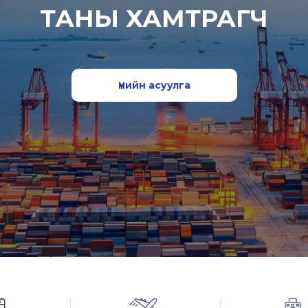
ТАНЫ ХАМТРАГЧ
Үнийн асуулга