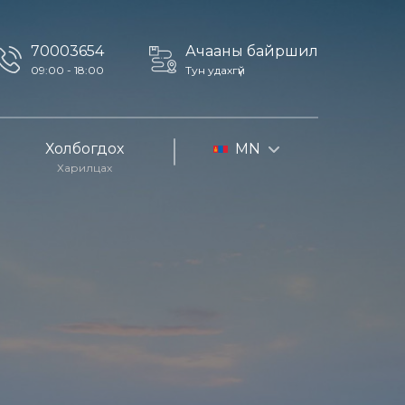
70003654
Ачааны байршил
09:00 - 18:00
Тун удахгүй
Холбогдох
MN
Харилцах