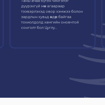
Таны ачаа бүтэн чингэлэг
дүүрэхгүй мөн агаараар
тээвэрлэхэд овор хэмжээ болон
зардлын хувьд өндөр байгаа
тохиолдолд хамгийн оновчтой
сонголт бол Цуглу...