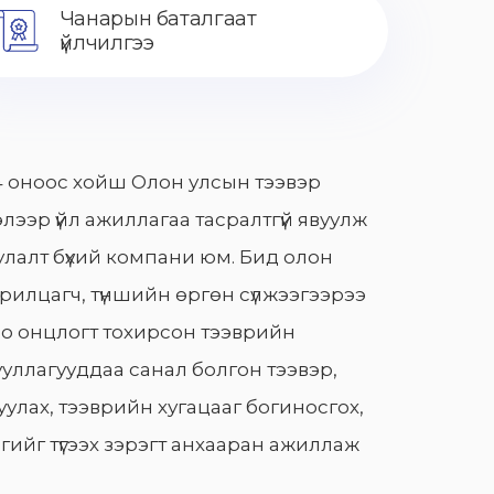
Чанарын баталгаат
үйлчилгээ
 оноос хойш Олон улсын тээвэр
лээр үйл ажиллагаа тасралтгүй явуулж
лалт бүхий компани юм. Бид олон
арилцагч, түншийн өргөн сүлжээгээрээ
о онцлогт тохирсон тээврийн
уллагууддаа санал болгон тээвэр,
улах, тээврийн хугацааг богиносгох,
гийг түгээх зэрэгт анхааран ажиллаж