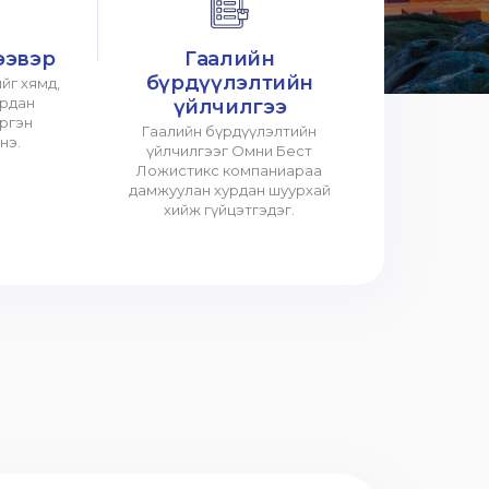
ээвэр
Гаалийн
бүрдүүлэлтийн
йг хямд,
урдан
үйлчилгээ
үргэн
Гаалийн бүрдүүлэлтийн
нэ.
үйлчилгээг Омни Бест
Ложистикс компаниараа
дамжуулан хурдан шуурхай
хийж гүйцэтгэдэг.