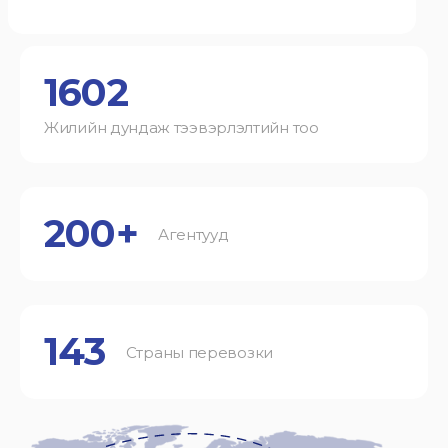
1602
Жилийн дундаж тээвэрлэлтийн тоо
200+
Агентууд
143
Страны перевозки