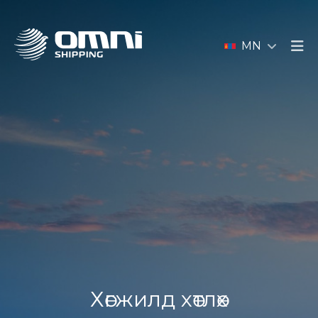
MN
Хөгжилд хөтлөх