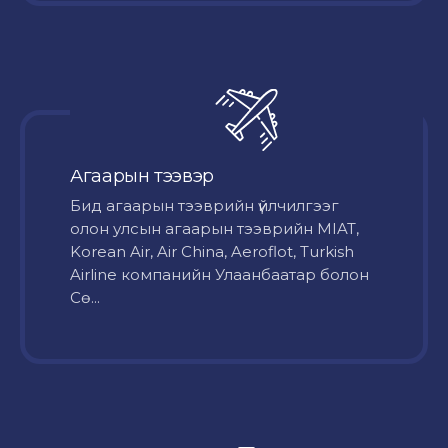
Агаарын тээвэр
Бид агаарын тээврийн үйлчилгээг
олон улсын агаарын тээврийн MIAT,
Korean Air, Air China, Aeroflot, Turkish
Airline компанийн Улаанбаатар болон
Сө...