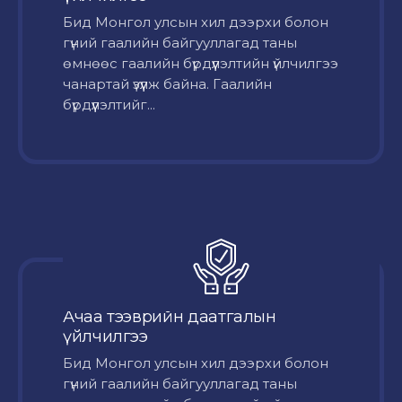
Бид Монгол улсын хил дээрхи болон
гүний гаалийн байгууллагад таны
өмнөөс гаалийн бүрдүүлэлтийн үйлчилгээ
чанартай үзүүлж байна. Гаалийн
бүрдүүлэлтийг...
Ачаа тээврийн даатгалын
үйлчилгээ
Бид Монгол улсын хил дээрхи болон
гүний гаалийн байгууллагад таны