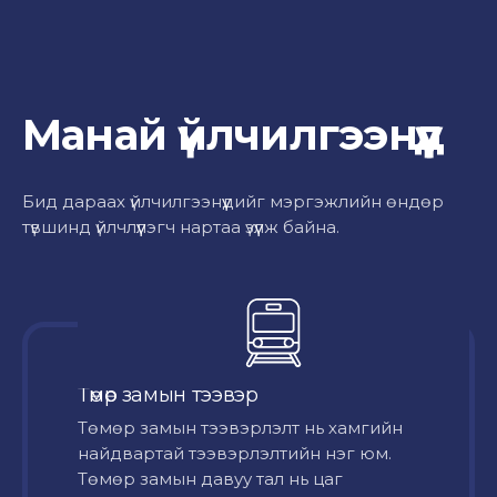
Манай үйлчилгээнүүд
Бид дараах үйлчилгээнүүдийг мэргэжлийн өндөр
түвшинд үйлчлүүлэгч нартаа үзүүлж байна.
Төмөр замын тээвэр
Төмөр замын тээвэрлэлт нь хамгийн
найдвартай тээвэрлэлтийн нэг юм.
Төмөр замын давуу тал нь цаг