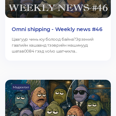
Omni shipping - Weekly news #46
Цаагуур чинь юу болоод байна?Эрээний
гаалийн хашаанд тээврийн машинууд
шатав0084 гээд volvo шатчихла...
Мэдээлэл