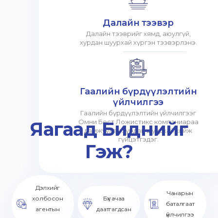
Далайн тээвэр
Далайн тээврийг хямд, аюулгүй,
хурдан шуурхай хүргэн тээвэрлэнэ.
Гаалийн бүрдүүлэлтийн
үйлчилгээ
Гаалийн бүрдүүлэлтийн үйлчилгээг
Яагаад Биднийг
Омни Бест Ложистикс компаниараа
дамжуулан хурдан шуурхай хийж
гүйцэтгэдэг.
Гэж?
Дэлхийг
Чанарын
холбосон
Бүх ачаа
баталгаат
агентын
даатгагдсан
үйлчилгээ