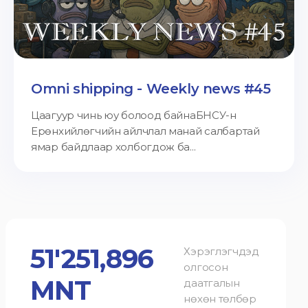
Omni shipping - Weekly news #45
Цаагуур чинь юу болоод байнаБНСУ-н
Ерөнхийлөгчийн айлчлал манай салбартай
ямар байдлаар холбогдож ба...
51'251,896
Хэрэглэгчдэд
олгосон
MNT
даатгалын
нөхөн төлбөр