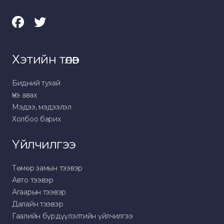
Хэтийн төлөв
Бидний тухай
Үнэ авах
Мэдээ, мэдээлэл
Холбоо барих
Үйлчилгээ
Төмөр замын тээвэр
Авто тээвэр
Агаарын тээвэр
Далайн тээвэр
Гаалийн бүрдүүлэлтийн үйлчилгээ