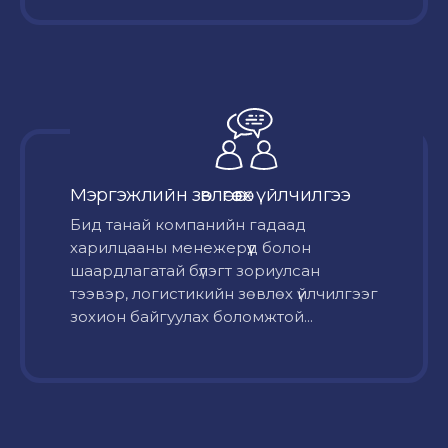
Мэргэжлийн зөвлөгөө өгөх үйлчилгээ
Бид танай компанийн гадаад
харилцааны менежерүүд болон
шаардлагатай бүлэгт зориулсан
тээвэр, логистикийн зөвлөх үйлчилгээг
зохион байгуулах боломжтой...