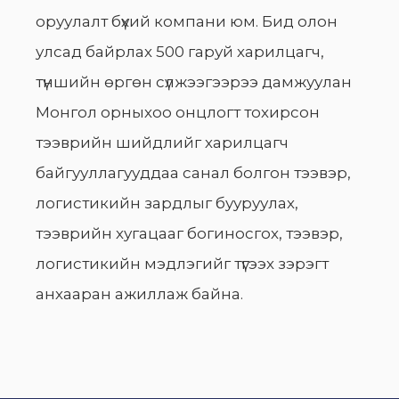
оруулалт бүхий компани юм. Бид олон
улсад байрлах 500 гаруй харилцагч,
түншийн өргөн сүлжээгээрээ дамжуулан
Монгол орныхоо онцлогт тохирсон
тээврийн шийдлийг харилцагч
байгууллагууддаа санал болгон тээвэр,
логистикийн зардлыг бууруулах,
тээврийн хугацааг богиносгох, тээвэр,
логистикийн мэдлэгийг түгээх зэрэгт
анхааран ажиллаж байна.