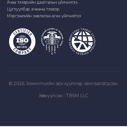
Ачаа тээврийн даатгалын үйлчилгээ
Цуглуулбар ачааны тээвэр
Мэргэжлийн зөвлөгөө өгөх үйлчилгээ
© 2026. Зохиогчийн эрх хуулиар хамгаалагдсан.
Хөгжүүлсэн :
TBSM LLC