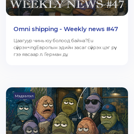
Omni shipping - Weekly news #47
Цаагуур чинь юу болоод байна?Eu
сүйрэх+ingЕвропын эдийн засаг сүйрэх цэг рүү
гээ явсаар л. Герман дү...
Мэдээлэл