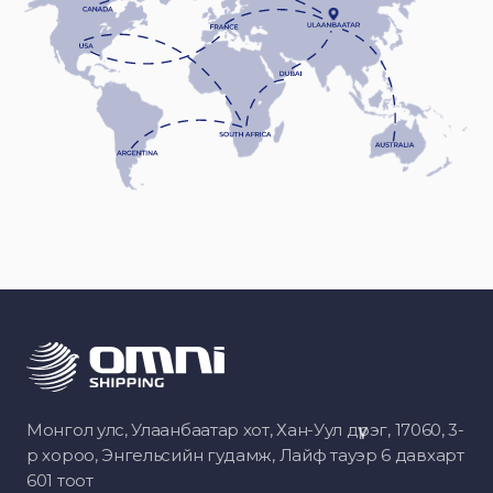
Монгол улс, Улаанбаатар хот, Хан-Уул дүүрэг, 17060, 3-
р хороо, Энгельсийн гудамж, Лайф тауэр 6 давхарт
601 тоот