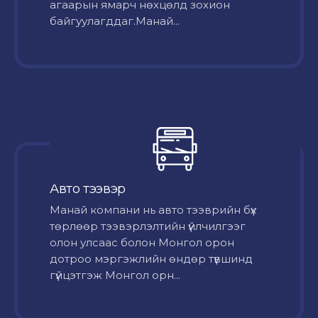
агаарын ямарч нөхцөлд зохион
байгуулагддаг.Манай...
Авто тээвэр
Mанай компани нь авто тээврийн бүх
төрлөөр тээвэрлэлтийн үйлчилгээг
олон улсаас болон Монгол орон
дотроо мэргэжлийн өндөр түвшинд
гүйцэтгэж Монгол орн...