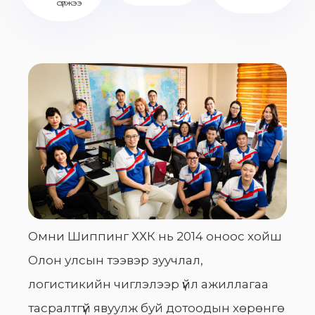
сүлжээ
Омни Шиппинг ХХК нь 2014 оноос хойш
Олон улсын тээвэр зуучлал,
логистикийн чиглэлээр үйл ажиллагаа
тасралтгүй явуулж буй дотоодын хөрөнгө