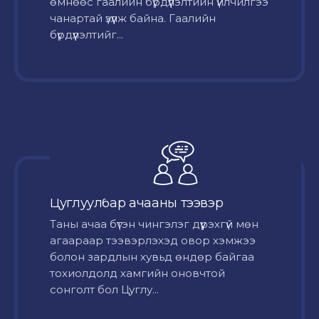
өмнөөс гаалийн бүрдүүлэлтийн үйлчилгээ
чанартай үзүүлж байна. Гаалийн
бүрдүүлэлтийг...
Цуглуулбар ачааны тээвэр
Таны ачаа бүтэн чингэлэг дүүрэхгүй мөн
агаараар тээвэрлэхэд овор хэмжээ
болон зардлын хувьд өндөр байгаа
тохиолдолд хамгийн оновчтой
сонголт бол Цуглу...