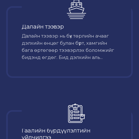
Далайн тээвэр
Далайн тээвэр нь бүх төрлийн ачааг
дэлхийн өнцөг булан бүрт, хамгийн
бага өртөгөөр тээвэрлэх боломжийг
бидэнд өгдөг. Бид дэлхийн аль...
Гаалийн бүрдүүлэлтийн
үйлчилгээ