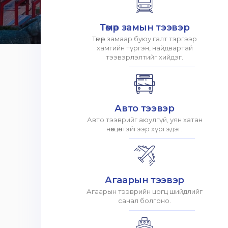
Төмөр замын тээвэр
Төмөр замаар буюу галт тэргээр
хамгийн түргэн, найдвартай
тээвэрлэлтийг хийдэг.
Авто тээвэр
Авто тээврийг аюулгүй, уян хатан
нөхцөлтэйгээр хүргэдэг.
Агаарын тээвэр
Агаарын тээврийн цогц шийдлийг
санал болгоно.