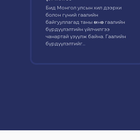
Бид Монгол улсын хил дээрхи
болон гүний гаалийн
байгууллагад таны өмнөөс гаалийн
бүрдүүлэлтийн үйлчилгээ
чанартай үзүүлж байна. Гаалийн
бүрдүүлэлтийг...