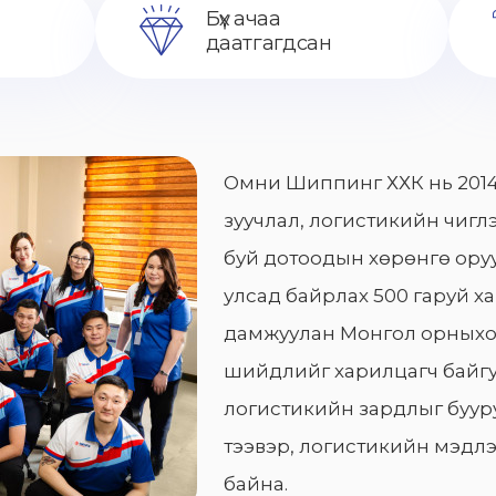
Бүх ачаа
даатгагдсан
Омни Шиппинг ХХК нь 2014
зуучлал, логистикийн чиглэ
буй дотоодын хөрөнгө оруу
улсад байрлах 500 гаруй х
дамжуулан Монгол орныхо
шийдлийг харилцагч байгу
логистикийн зардлыг бууру
тээвэр, логистикийн мэдлэ
байна.