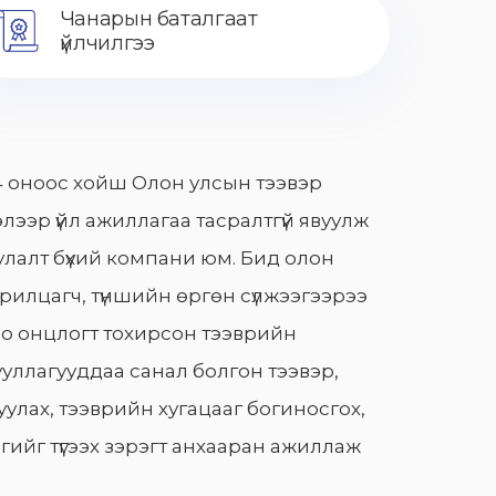
Чанарын баталгаат
үйлчилгээ
 оноос хойш Олон улсын тээвэр
лээр үйл ажиллагаа тасралтгүй явуулж
лалт бүхий компани юм. Бид олон
арилцагч, түншийн өргөн сүлжээгээрээ
о онцлогт тохирсон тээврийн
уллагууддаа санал болгон тээвэр,
улах, тээврийн хугацааг богиносгох,
гийг түгээх зэрэгт анхааран ажиллаж