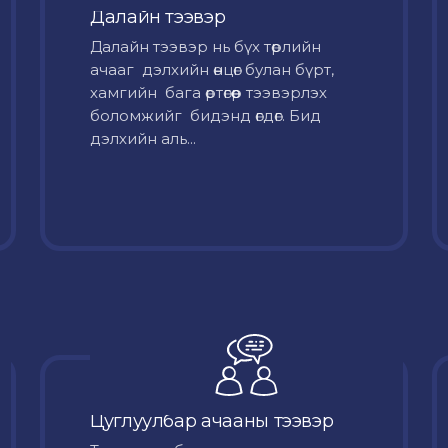
Далайн тээвэр
Далайн тээвэр нь бүх төрлийн
ачааг дэлхийн өнцөг булан бүрт,
хамгийн бага өртөгөөр тээвэрлэх
боломжийг бидэнд өгдөг. Бид
дэлхийн аль...
Цуглуулбар ачааны тээвэр