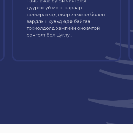
Таны ачаа бүтэн чингэлэг
дүүрэхгүй мөн агаараар
тээвэрлэхэд овор хэмжээ болон
зардлын хувьд өндөр байгаа
тохиолдолд хамгийн оновчтой
сонголт бол Цуглу...