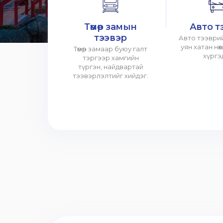
Төмөр замын
Авто т
тээвэр
Авто тээврий
уян хатан нө
Төмөр замаар буюу галт
хүргэ
тэргээр хамгийн
түргэн, найдвартай
тээвэрлэлтийг хийдэг.