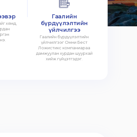
ээвэр
Гаалийн
бүрдүүлэлтийн
йг хямд,
урдан
үйлчилгээ
үргэн
Гаалийн бүрдүүлэлтийн
нэ.
үйлчилгээг Омни Бест
Ложистикс компаниараа
дамжуулан хурдан шуурхай
хийж гүйцэтгэдэг.