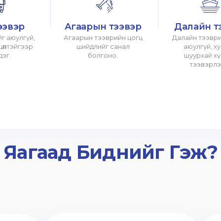
ээвэр
Агаарын тээвэр
Далайн т
г аюулгүй,
Агаарын тээврийн цогц
Далайн тээври
хцөлтэйгээр
шийдлийг санал
аюулгүй, х
дэг.
болгоно.
шуурхай х
тээвэрлэ
Яагаад Биднийг Гэж?