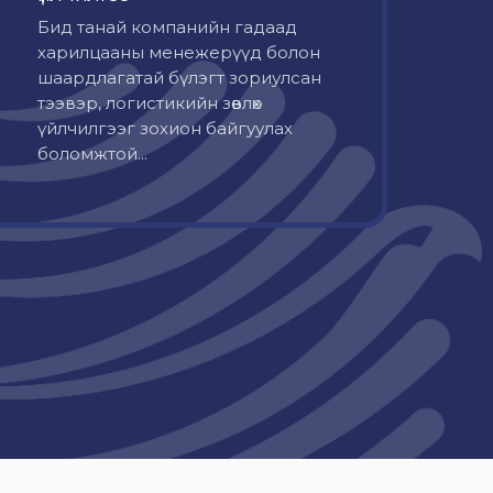
Бид танай компанийн гадаад
харилцааны менежерүүд болон
шаардлагатай бүлэгт зориулсан
тээвэр, логистикийн зөвлөх
үйлчилгээг зохион байгуулах
боломжтой...