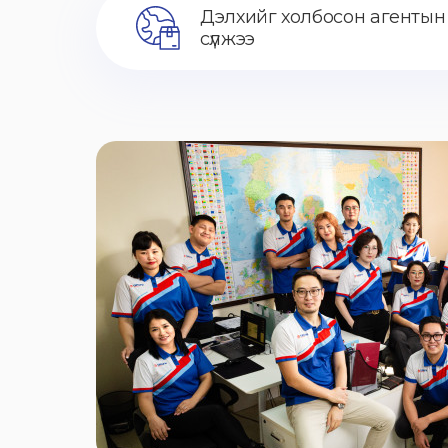
Дэлхийг холбосон агентын
сүлжээ