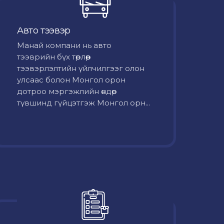
Авто тээвэр
Mанай компани нь авто
тээврийн бүх төрлөөр
тээвэрлэлтийн үйлчилгээг олон
улсаас болон Монгол орон
дотроо мэргэжлийн өндөр
түвшинд гүйцэтгэж Монгол орн...