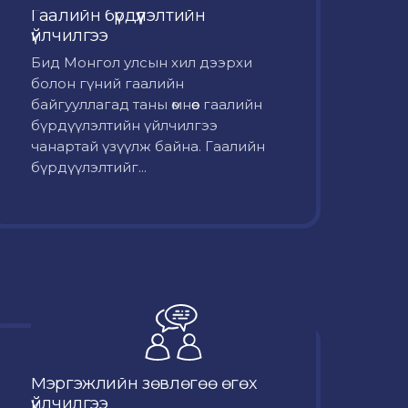
Гаалийн бүрдүүлэлтийн
үйлчилгээ
Бид Монгол улсын хил дээрхи
болон гүний гаалийн
байгууллагад таны өмнөөс гаалийн
бүрдүүлэлтийн үйлчилгээ
чанартай үзүүлж байна. Гаалийн
бүрдүүлэлтийг...
Мэргэжлийн зөвлөгөө өгөх
үйлчилгээ