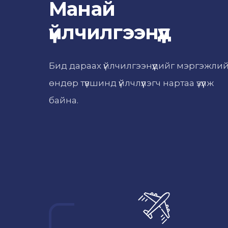
Манай
үйлчилгээнүүд
Бид дараах үйлчилгээнүүдийг мэргэжли
өндөр түвшинд үйлчлүүлэгч нартаа үзүүлж
байна.