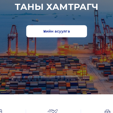
ТАНЫ ХАМТРАГЧ
Үнийн асуулга