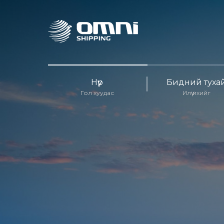
Нүүр
Бидний туха
Гол хуудас
Илүү ихийг