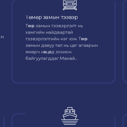
Төмөр замын тээвэр
Төмөр замын тээвэрлэлт нь
хамгийн найдвартай
йн
тээвэрлэлтийн нэг юм. Төмөр
замын давуу тал нь цаг агаарын
ямарч нөхцөлд зохион
байгуулагддаг.Манай...