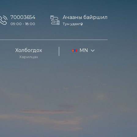
70003654
Ачааны байршил
09:00 - 18:00
Тун удахгүй
Холбогдох
MN
Харилцах