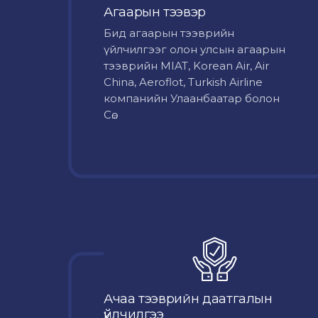
Агаарын тээвэр
Бид агаарын тээврийн
үйлчилгээг олон улсын агаарын
тээврийн MIAT, Korean Air, Air
China, Aeroflot, Turkish Airline
компанийн Улаанбаатар болон
Сө...
Ачаа тээврийн даатгалын
үйлчилгээ