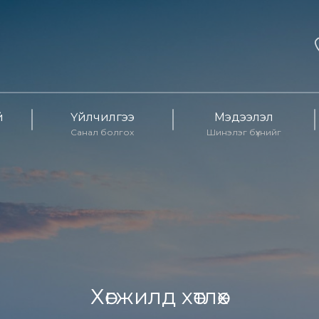
й
Үйлчилгээ
Мэдээлэл
Санал болгох
Шинэлэг бүхнийг
Хөгжилд хөтлөх