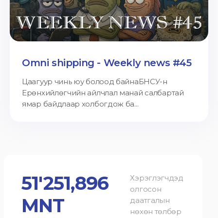
Omni shipping - Weekly news #45
Цаагуур чинь юу болоод байнаБНСУ-н
Ерөнхийлөгчийн айлчлал манай салбартай
ямар байдлаар холбогдож ба...
51'251,896
Хэрэглэгчдэд
олгосон
MNT
даатгалын
нөхөн төлбөр