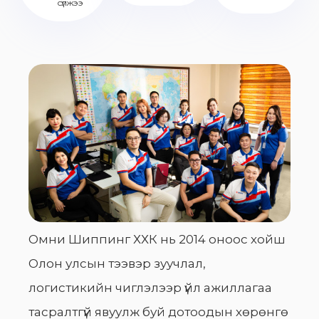
сүлжээ
Омни Шиппинг ХХК нь 2014 оноос хойш
Олон улсын тээвэр зуучлал,
логистикийн чиглэлээр үйл ажиллагаа
тасралтгүй явуулж буй дотоодын хөрөнгө