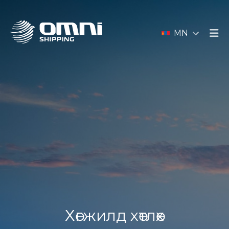
MN
Хөгжилд хөтлөх