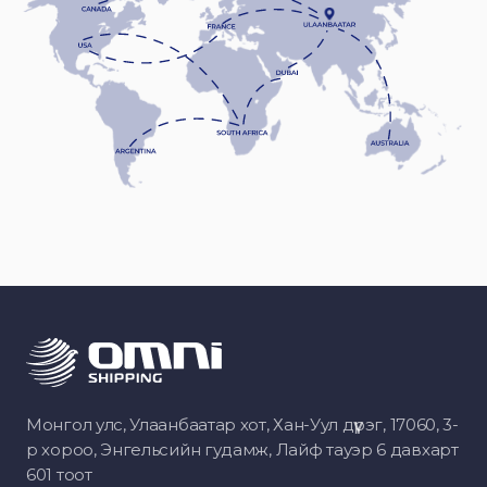
Монгол улс, Улаанбаатар хот, Хан-Уул дүүрэг, 17060, 3-
р хороо, Энгельсийн гудамж, Лайф тауэр 6 давхарт
601 тоот