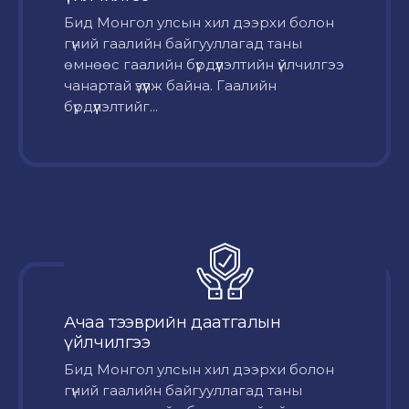
Бид Монгол улсын хил дээрхи болон
гүний гаалийн байгууллагад таны
өмнөөс гаалийн бүрдүүлэлтийн үйлчилгээ
чанартай үзүүлж байна. Гаалийн
бүрдүүлэлтийг...
Ачаа тээврийн даатгалын
үйлчилгээ
Бид Монгол улсын хил дээрхи болон
гүний гаалийн байгууллагад таны