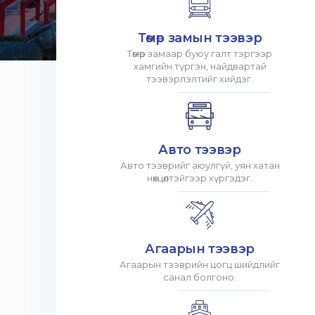
Төмөр замын тээвэр
Төмөр замаар буюу галт тэргээр
хамгийн түргэн, найдвартай
тээвэрлэлтийг хийдэг.
Авто тээвэр
Авто тээврийг аюулгүй, уян хатан
нөхцөлтэйгээр хүргэдэг.
Агаарын тээвэр
Агаарын тээврийн цогц шийдлийг
санал болгоно.