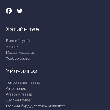
Хэтийн төлөв
Бидний тухай
Үнэ авах
Мэдээ, мэдээлэл
Холбоо барих
Үйлчилгээ
Төмөр замын тээвэр
Авто тээвэр
Агаарын тээвэр
Далайн тээвэр
Гаалийн бүрдүүлэлтийн үйлчилгээ