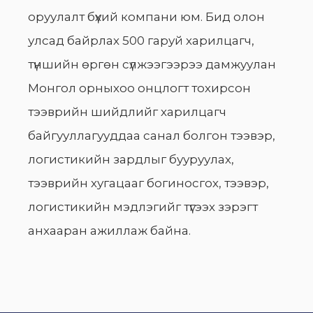
оруулалт бүхий компани юм. Бид олон
улсад байрлах 500 гаруй харилцагч,
түншийн өргөн сүлжээгээрээ дамжуулан
Монгол орныхоо онцлогт тохирсон
тээврийн шийдлийг харилцагч
байгууллагууддаа санал болгон тээвэр,
логистикийн зардлыг бууруулах,
тээврийн хугацааг богиносгох, тээвэр,
логистикийн мэдлэгийг түгээх зэрэгт
анхааран ажиллаж байна.