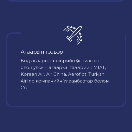
Агаарын тээвэр
Бид агаарын тээврийн үйлчилгээг
олон улсын агаарын тээврийн MIAT,
Korean Air, Air China, Aeroflot, Turkish
Airline компанийн Улаанбаатар болон
Сө...