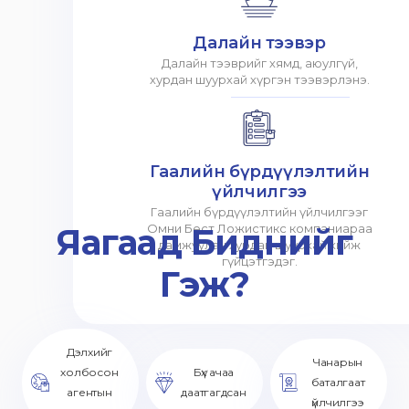
Далайн тээвэр
Далайн тээврийг хямд, аюулгүй,
хурдан шуурхай хүргэн тээвэрлэнэ.
Гаалийн бүрдүүлэлтийн
үйлчилгээ
Гаалийн бүрдүүлэлтийн үйлчилгээг
Яагаад Биднийг
Омни Бест Ложистикс компаниараа
дамжуулан хурдан шуурхай хийж
гүйцэтгэдэг.
Гэж?
Дэлхийг
Чанарын
холбосон
Бүх ачаа
баталгаат
агентын
даатгагдсан
үйлчилгээ