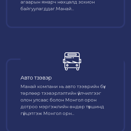
агаарын ямарч нөхцөлд зохион
байгуулагддаг.Манай...
Авто тээвэр
Mанай компани нь авто тээврийн бүх
төрлөөр тээвэрлэлтийн үйлчилгээг
олон улсаас болон Монгол орон
дотроо мэргэжлийн өндөр түвшинд
гүйцэтгэж Монгол орн...