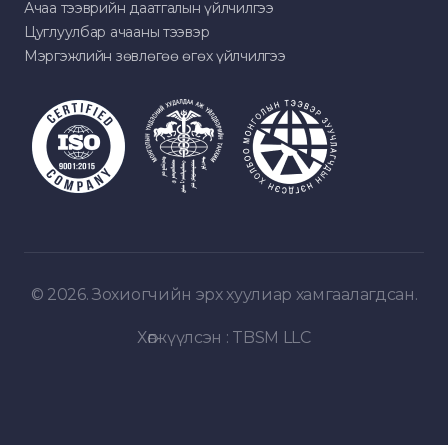
Ачаа тээврийн даатгалын үйлчилгээ
Цуглуулбар ачааны тээвэр
Мэргэжлийн зөвлөгөө өгөх үйлчилгээ
© 2026. Зохиогчийн эрх хуулиар хамгаалагдсан.
Хөгжүүлсэн :
TBSM LLC