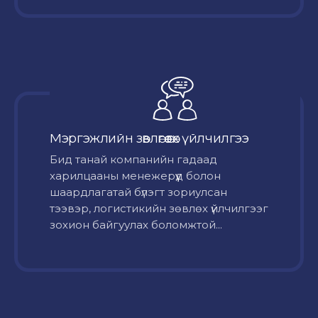
Мэргэжлийн зөвлөгөө өгөх үйлчилгээ
Бид танай компанийн гадаад
харилцааны менежерүүд болон
шаардлагатай бүлэгт зориулсан
тээвэр, логистикийн зөвлөх үйлчилгээг
зохион байгуулах боломжтой...