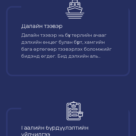
Далайн тээвэр
Далайн тээвэр нь бүх төрлийн ачааг
дэлхийн өнцөг булан бүрт, хамгийн
бага өртөгөөр тээвэрлэх боломжийг
бидэнд өгдөг. Бид дэлхийн аль...
Гаалийн бүрдүүлэлтийн
үйлчилгээ