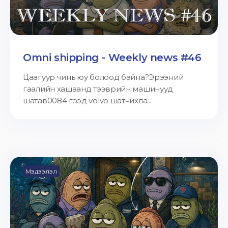
Omni shipping - Weekly news #46
Цаагуур чинь юу болоод байна?Эрээний
гаалийн хашаанд тээврийн машинууд
шатав0084 гээд volvo шатчихла...
Мэдээлэл