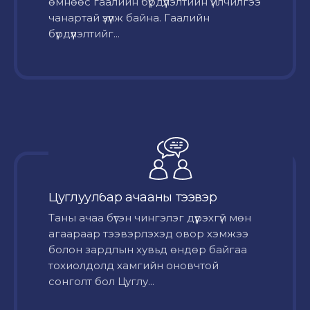
өмнөөс гаалийн бүрдүүлэлтийн үйлчилгээ
чанартай үзүүлж байна. Гаалийн
бүрдүүлэлтийг...
Цуглуулбар ачааны тээвэр
Таны ачаа бүтэн чингэлэг дүүрэхгүй мөн
агаараар тээвэрлэхэд овор хэмжээ
болон зардлын хувьд өндөр байгаа
тохиолдолд хамгийн оновчтой
сонголт бол Цуглу...