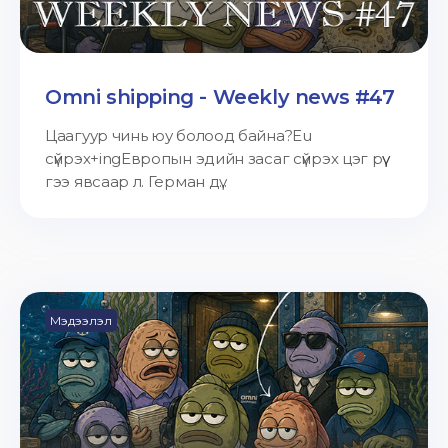
Omni shipping - Weekly news #47
Цаагуур чинь юу болоод байна?Eu
сүйрэх+ingЕвропын эдийн засаг сүйрэх цэг рүү
гээ явсаар л. Герман дү...
Мэдээлэл