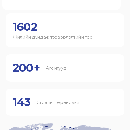
1602
Жилийн дундаж тээвэрлэлтийн тоо
200+
Агентууд
143
Страны перевозки