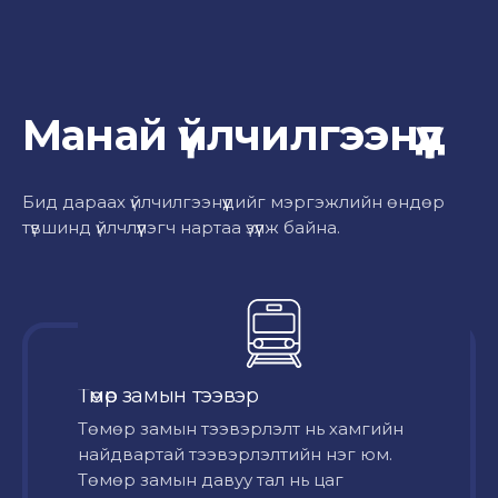
Манай үйлчилгээнүүд
Бид дараах үйлчилгээнүүдийг мэргэжлийн өндөр
түвшинд үйлчлүүлэгч нартаа үзүүлж байна.
Төмөр замын тээвэр
Төмөр замын тээвэрлэлт нь хамгийн
найдвартай тээвэрлэлтийн нэг юм.
Төмөр замын давуу тал нь цаг