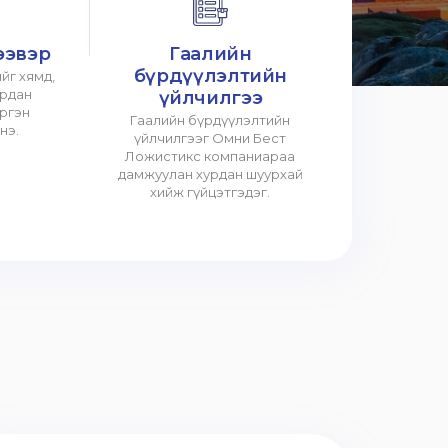
ээвэр
Гаалийн
бүрдүүлэлтийн
йг хямд,
урдан
үйлчилгээ
үргэн
Гаалийн бүрдүүлэлтийн
нэ.
үйлчилгээг Омни Бест
Ложистикс компаниараа
дамжуулан хурдан шуурхай
хийж гүйцэтгэдэг.