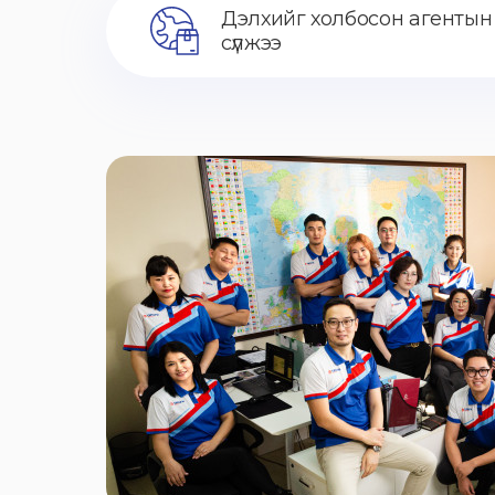
Дэлхийг холбосон агентын
сүлжээ