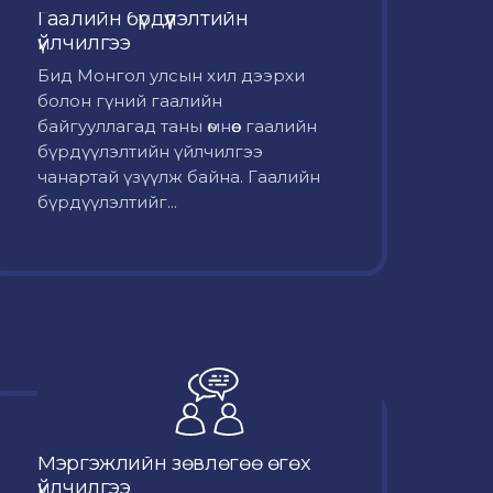
Гаалийн бүрдүүлэлтийн
үйлчилгээ
Бид Монгол улсын хил дээрхи
болон гүний гаалийн
байгууллагад таны өмнөөс гаалийн
бүрдүүлэлтийн үйлчилгээ
чанартай үзүүлж байна. Гаалийн
бүрдүүлэлтийг...
Мэргэжлийн зөвлөгөө өгөх
үйлчилгээ