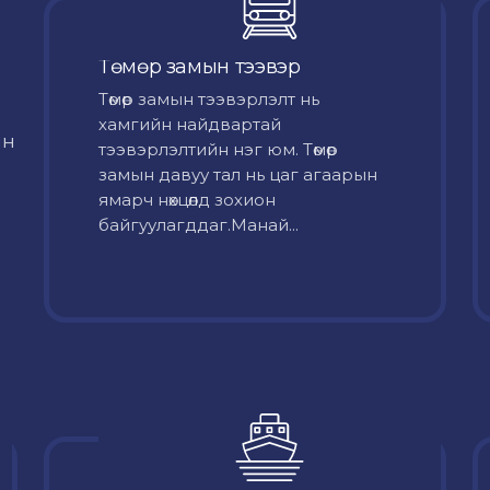
Төмөр замын тээвэр
Төмөр замын тээвэрлэлт нь
хамгийн найдвартай
йн
тээвэрлэлтийн нэг юм. Төмөр
замын давуу тал нь цаг агаарын
ямарч нөхцөлд зохион
байгуулагддаг.Манай...