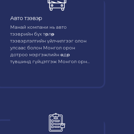
Авто тээвэр
Mанай компани нь авто
тээврийн бүх төрлөөр
тээвэрлэлтийн үйлчилгээг олон
улсаас болон Монгол орон
дотроо мэргэжлийн өндөр
түвшинд гүйцэтгэж Монгол орн...