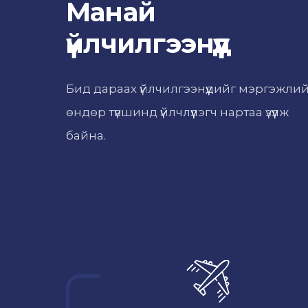
Манай
үйлчилгээнүүд
Бид дараах үйлчилгээнүүдийг мэргэжли
өндөр түвшинд үйлчлүүлэгч нартаа үзүүлж
байна.