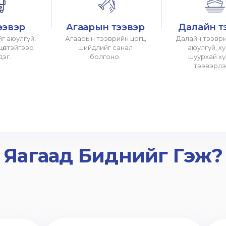
ээвэр
Агаарын тээвэр
Далайн т
г аюулгүй,
Агаарын тээврийн цогц
Далайн тээври
хцөлтэйгээр
шийдлийг санал
аюулгүй, х
дэг.
болгоно.
шуурхай х
тээвэрлэ
Яагаад Биднийг Гэж?