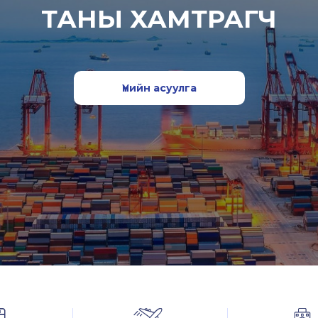
ТАНЫ ХАМТРАГЧ
Үнийн асуулга