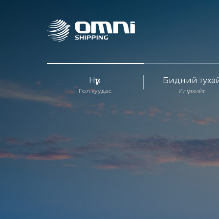
Нүүр
Бидний туха
Гол хуудас
Илүү ихийг