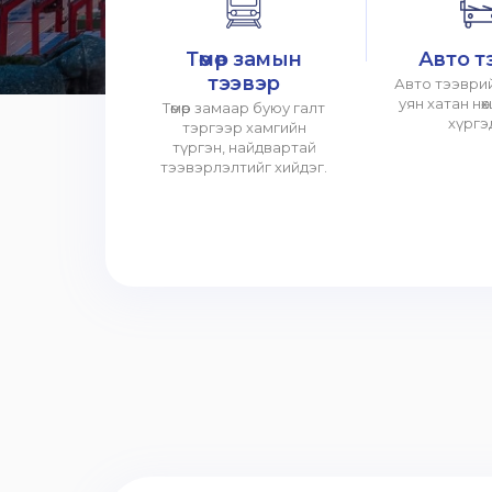
Төмөр замын
Авто т
тээвэр
Авто тээврий
уян хатан нө
Төмөр замаар буюу галт
хүргэ
тэргээр хамгийн
түргэн, найдвартай
тээвэрлэлтийг хийдэг.