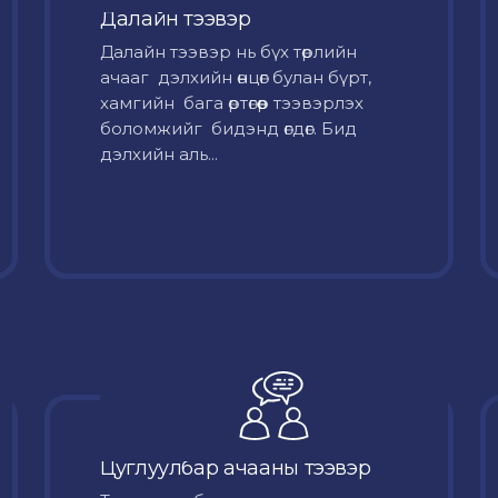
Далайн тээвэр
Далайн тээвэр нь бүх төрлийн
ачааг дэлхийн өнцөг булан бүрт,
хамгийн бага өртөгөөр тээвэрлэх
боломжийг бидэнд өгдөг. Бид
дэлхийн аль...
Цуглуулбар ачааны тээвэр