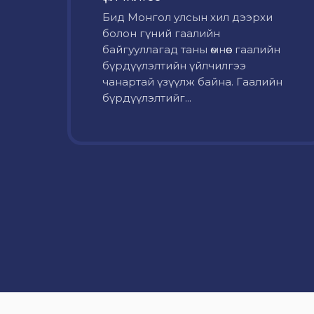
Бид Монгол улсын хил дээрхи
болон гүний гаалийн
байгууллагад таны өмнөөс гаалийн
бүрдүүлэлтийн үйлчилгээ
чанартай үзүүлж байна. Гаалийн
бүрдүүлэлтийг...