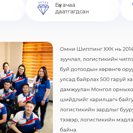
Бүх ачаа
даатгагдсан
Омни Шиппинг ХХК нь 2014
зуучлал, логистикийн чиглэ
буй дотоодын хөрөнгө оруу
улсад байрлах 500 гаруй х
дамжуулан Монгол орныхо
шийдлийг харилцагч байгу
логистикийн зардлыг бууру
тээвэр, логистикийн мэдлэ
байна.