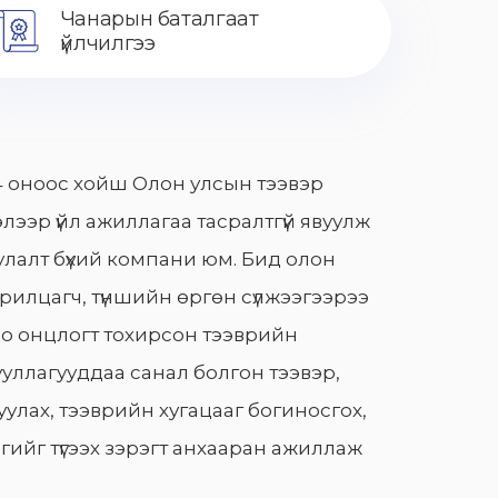
Чанарын баталгаат
үйлчилгээ
 оноос хойш Олон улсын тээвэр
лээр үйл ажиллагаа тасралтгүй явуулж
лалт бүхий компани юм. Бид олон
арилцагч, түншийн өргөн сүлжээгээрээ
о онцлогт тохирсон тээврийн
уллагууддаа санал болгон тээвэр,
улах, тээврийн хугацааг богиносгох,
гийг түгээх зэрэгт анхааран ажиллаж