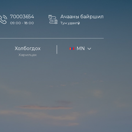
70003654
Ачааны байршил
09:00 - 18:00
Тун удахгүй
Холбогдох
MN
Харилцах