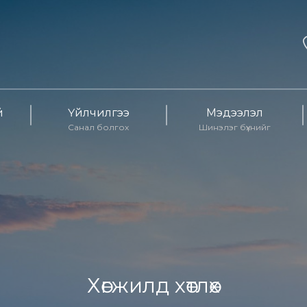
й
Үйлчилгээ
Мэдээлэл
Санал болгох
Шинэлэг бүхнийг
Хөгжилд хөтлөх