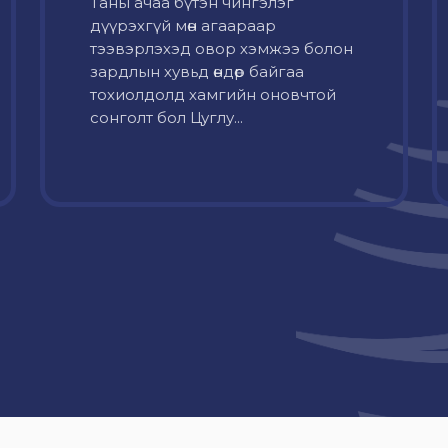
Таны ачаа бүтэн чингэлэг
дүүрэхгүй мөн агаараар
тээвэрлэхэд овор хэмжээ болон
зардлын хувьд өндөр байгаа
тохиолдолд хамгийн оновчтой
сонголт бол Цуглу...