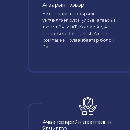
Агаарын тээвэр
Бид агаарын тээврийн
үйлчилгээг олон улсын агаарын
тээврийн MIAT, Korean Air, Air
China, Aeroflot, Turkish Airline
компанийн Улаанбаатар болон
Сө...
Ачаа тээврийн даатгалын
үйлчилгээ