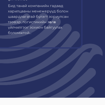
Бид танай компанийн гадаад
харилцааны менежерүүд болон
шаардлагатай бүлэгт зориулсан
тээвэр, логистикийн зөвлөх
үйлчилгээг зохион байгуулах
боломжтой...