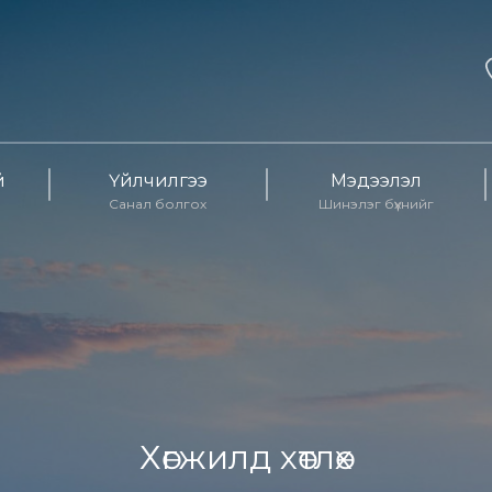
й
Үйлчилгээ
Мэдээлэл
Санал болгох
Шинэлэг бүхнийг
Хөгжилд хөтлөх