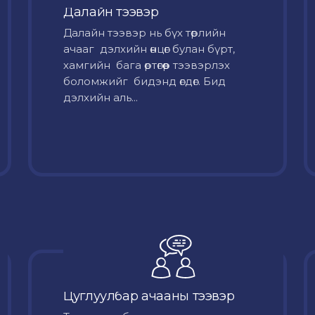
Далайн тээвэр
Далайн тээвэр нь бүх төрлийн
ачааг дэлхийн өнцөг булан бүрт,
хамгийн бага өртөгөөр тээвэрлэх
боломжийг бидэнд өгдөг. Бид
дэлхийн аль...
Цуглуулбар ачааны тээвэр