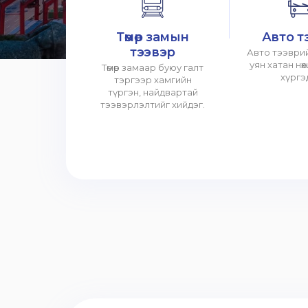
Төмөр замын
Авто т
тээвэр
Авто тээврий
уян хатан нө
Төмөр замаар буюу галт
хүргэ
тэргээр хамгийн
түргэн, найдвартай
тээвэрлэлтийг хийдэг.