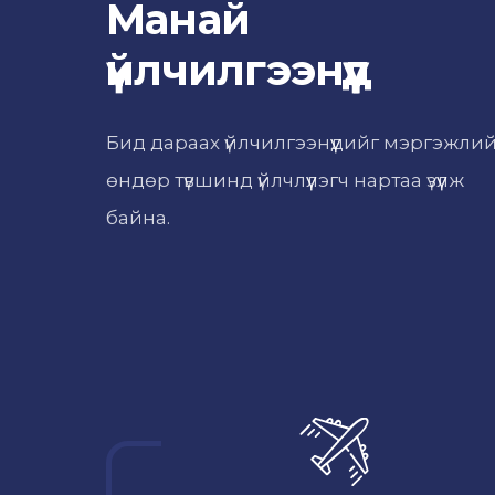
Манай
үйлчилгээнүүд
Бид дараах үйлчилгээнүүдийг мэргэжли
өндөр түвшинд үйлчлүүлэгч нартаа үзүүлж
байна.