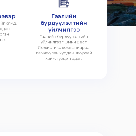
ээвэр
Гаалийн
бүрдүүлэлтийн
йг хямд,
урдан
үйлчилгээ
үргэн
Гаалийн бүрдүүлэлтийн
нэ.
үйлчилгээг Омни Бест
Ложистикс компаниараа
дамжуулан хурдан шуурхай
хийж гүйцэтгэдэг.