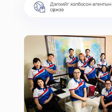
Дэлхийг холбосон агентын
сүлжээ