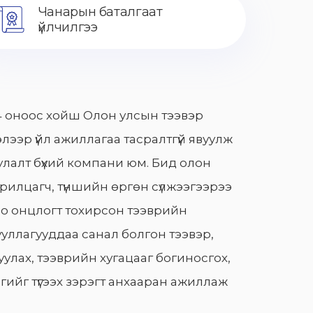
Чанарын баталгаат
үйлчилгээ
 оноос хойш Олон улсын тээвэр
лээр үйл ажиллагаа тасралтгүй явуулж
лалт бүхий компани юм. Бид олон
арилцагч, түншийн өргөн сүлжээгээрээ
о онцлогт тохирсон тээврийн
уллагууддаа санал болгон тээвэр,
улах, тээврийн хугацааг богиносгох,
гийг түгээх зэрэгт анхааран ажиллаж