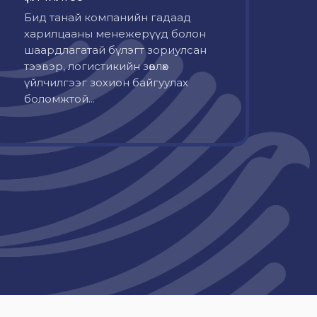
Бид танай компанийн гадаад
харилцааны менежерүүд болон
шаардлагатай бүлэгт зориулсан
тээвэр, логистикийн зөвлөх
үйлчилгээг зохион байгуулах
боломжтой...