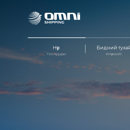
Нүүр
Бидний туха
Гол хуудас
Илүү ихийг