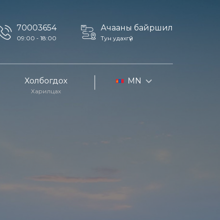
70003654
Ачааны байршил
09:00 - 18:00
Тун удахгүй
Холбогдох
MN
Харилцах