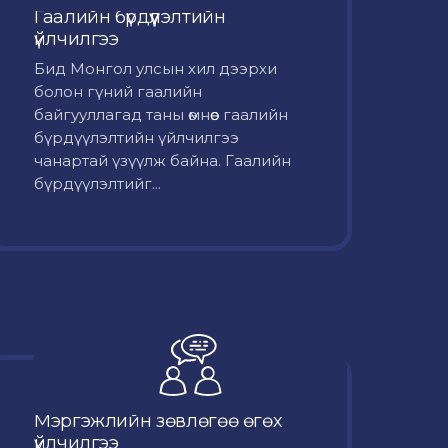
Гаалийн бүрдүүлэлтийн
үйлчилгээ
Бид Монгол улсын хил дээрхи
болон гүний гаалийн
байгууллагад таны өмнөөс гаалийн
бүрдүүлэлтийн үйлчилгээ
чанартай үзүүлж байна. Гаалийн
бүрдүүлэлтийг...
Мэргэжлийн зөвлөгөө өгөх
үйлчилгээ