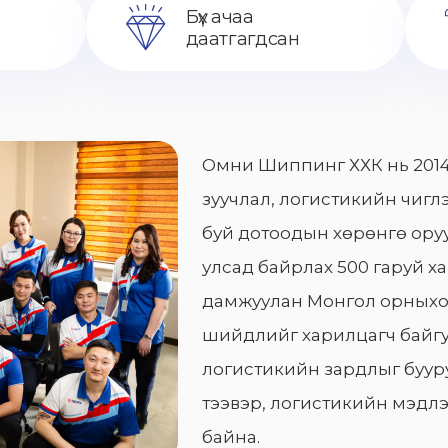
Бүх ачаа
даатгагдсан
Омни Шиппинг ХХК нь 2014
зуучлал, логистикийн чиглэ
буй дотоодын хөрөнгө оруу
улсад байрлах 500 гаруй х
дамжуулан Монгол орныхо
шийдлийг харилцагч байгу
логистикийн зардлыг бууру
тээвэр, логистикийн мэдлэ
байна.