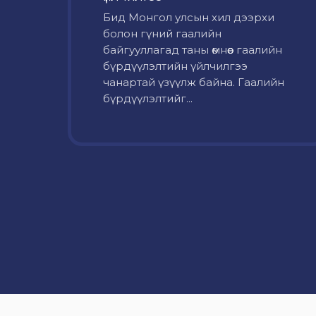
Бид Монгол улсын хил дээрхи
болон гүний гаалийн
байгууллагад таны өмнөөс гаалийн
бүрдүүлэлтийн үйлчилгээ
чанартай үзүүлж байна. Гаалийн
бүрдүүлэлтийг...