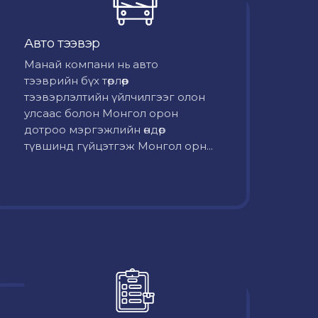
Авто тээвэр
Mанай компани нь авто
тээврийн бүх төрлөөр
тээвэрлэлтийн үйлчилгээг олон
улсаас болон Монгол орон
дотроо мэргэжлийн өндөр
түвшинд гүйцэтгэж Монгол орн...