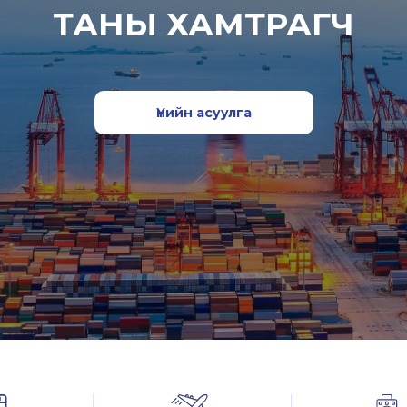
ТАНЫ ХАМТРАГЧ
Үнийн асуулга