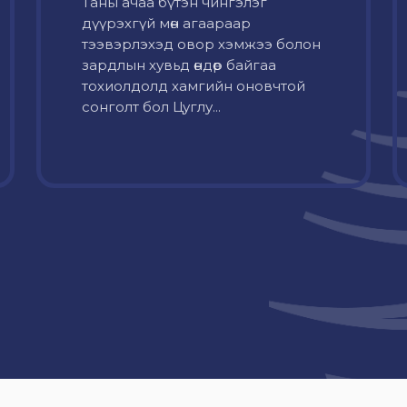
Таны ачаа бүтэн чингэлэг
дүүрэхгүй мөн агаараар
тээвэрлэхэд овор хэмжээ болон
зардлын хувьд өндөр байгаа
тохиолдолд хамгийн оновчтой
сонголт бол Цуглу...