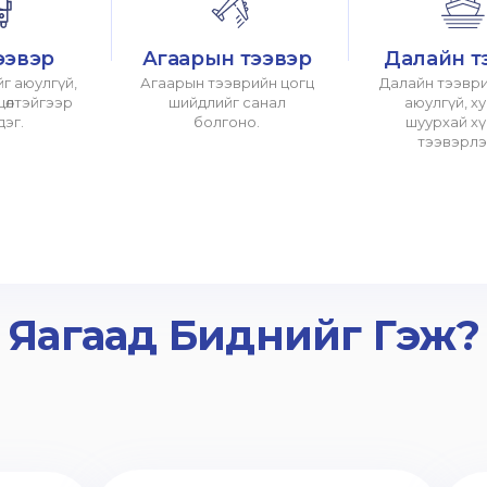
ээвэр
Агаарын тээвэр
Далайн т
г аюулгүй,
Агаарын тээврийн цогц
Далайн тээври
хцөлтэйгээр
шийдлийг санал
аюулгүй, х
дэг.
болгоно.
шуурхай х
тээвэрлэ
Яагаад Биднийг Гэж?