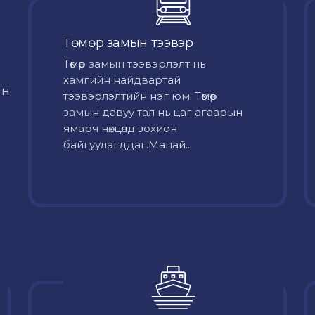
Төмөр замын тээвэр
Төмөр замын тээвэрлэлт нь
хамгийн найдвартай
йн
тээвэрлэлтийн нэг юм. Төмөр
замын давуу тал нь цаг агаарын
ямарч нөхцөлд зохион
байгуулагддаг.Манай...