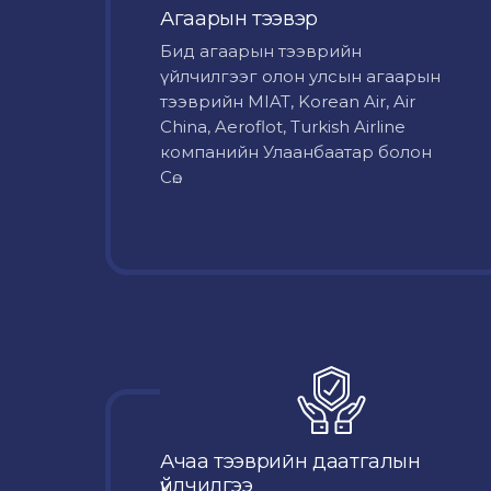
Агаарын тээвэр
Бид агаарын тээврийн
үйлчилгээг олон улсын агаарын
тээврийн MIAT, Korean Air, Air
China, Aeroflot, Turkish Airline
компанийн Улаанбаатар болон
Сө...
Ачаа тээврийн даатгалын
үйлчилгээ