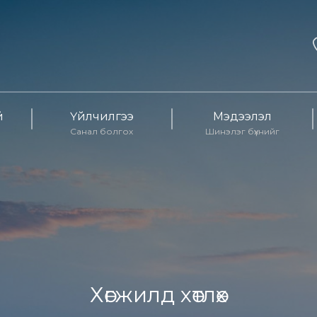
й
Үйлчилгээ
Мэдээлэл
Санал болгох
Шинэлэг бүхнийг
Хөгжилд хөтлөх