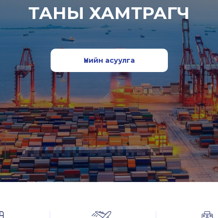
ТАНЫ ХАМТРАГЧ
Үнийн асуулга