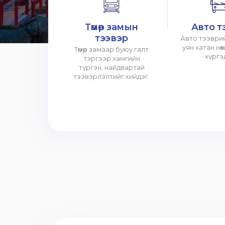
Төмөр замын
Авто т
тээвэр
Авто тээврий
уян хатан нө
Төмөр замаар буюу галт
хүргэ
тэргээр хамгийн
түргэн, найдвартай
тээвэрлэлтийг хийдэг.