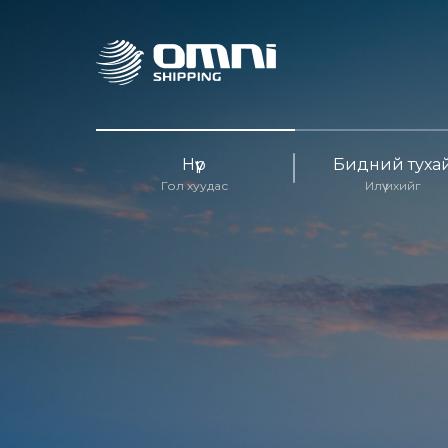
Нүүр
Бидний туха
Гол хуудас
Илүү ихийг