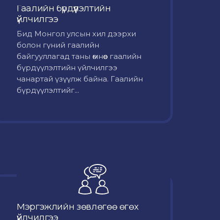
Гаалийн бүрдүүлэлтийн
үйлчилгээ
Бид Монгол улсын хил дээрхи
болон гүний гаалийн
байгууллагад таны өмнөөс гаалийн
бүрдүүлэлтийн үйлчилгээ
чанартай үзүүлж байна. Гаалийн
бүрдүүлэлтийг...
Мэргэжлийн зөвлөгөө өгөх
үйлчилгээ