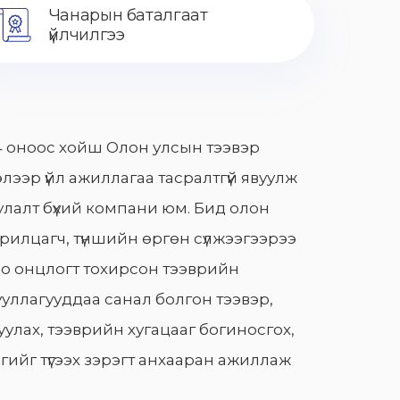
Чанарын баталгаат
үйлчилгээ
 оноос хойш Олон улсын тээвэр
лээр үйл ажиллагаа тасралтгүй явуулж
лалт бүхий компани юм. Бид олон
арилцагч, түншийн өргөн сүлжээгээрээ
о онцлогт тохирсон тээврийн
уллагууддаа санал болгон тээвэр,
улах, тээврийн хугацааг богиносгох,
гийг түгээх зэрэгт анхааран ажиллаж