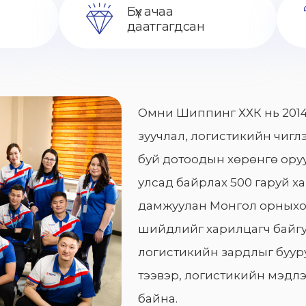
Бүх ачаа
даатгагдсан
Омни Шиппинг ХХК нь 2014
зуучлал, логистикийн чиглэ
буй дотоодын хөрөнгө оруу
улсад байрлах 500 гаруй х
дамжуулан Монгол орныхо
шийдлийг харилцагч байгу
логистикийн зардлыг бууру
тээвэр, логистикийн мэдлэ
байна.