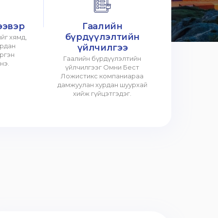
ээвэр
Гаалийн
бүрдүүлэлтийн
йг хямд,
урдан
үйлчилгээ
үргэн
Гаалийн бүрдүүлэлтийн
нэ.
үйлчилгээг Омни Бест
Ложистикс компаниараа
дамжуулан хурдан шуурхай
хийж гүйцэтгэдэг.