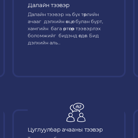
Далайн тээвэр
Далайн тээвэр нь бүх төрлийн
ачааг дэлхийн өнцөг булан бүрт,
хамгийн бага өртөгөөр тээвэрлэх
боломжийг бидэнд өгдөг. Бид
дэлхийн аль...
Цуглуулбар ачааны тээвэр