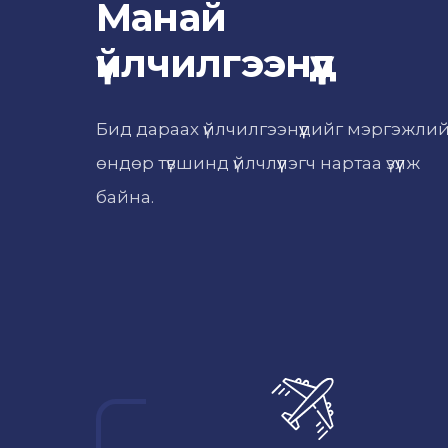
Манай
үйлчилгээнүүд
Бид дараах үйлчилгээнүүдийг мэргэжли
өндөр түвшинд үйлчлүүлэгч нартаа үзүүлж
байна.