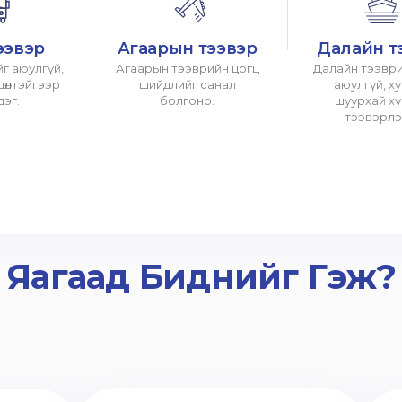
ээвэр
Агаарын тээвэр
Далайн т
г аюулгүй,
Агаарын тээврийн цогц
Далайн тээври
хцөлтэйгээр
шийдлийг санал
аюулгүй, х
дэг.
болгоно.
шуурхай х
тээвэрлэ
Яагаад Биднийг Гэж?