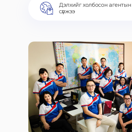
Дэлхийг холбосон агентын
сүлжээ