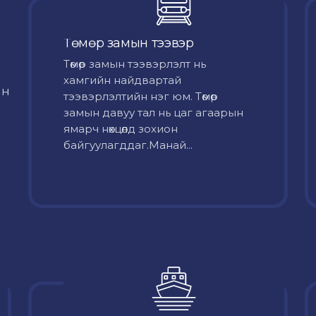
Төмөр замын тээвэр
Төмөр замын тээвэрлэлт нь
хамгийн найдвартай
йн
тээвэрлэлтийн нэг юм. Төмөр
замын давуу тал нь цаг агаарын
ямарч нөхцөлд зохион
байгуулагддаг.Манай...