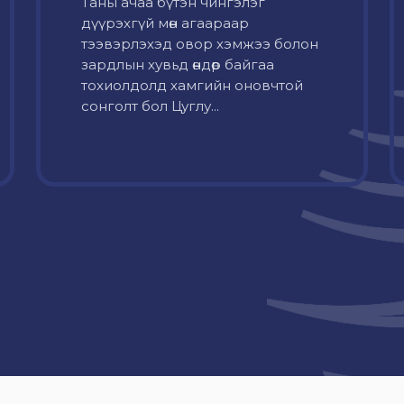
Таны ачаа бүтэн чингэлэг
дүүрэхгүй мөн агаараар
тээвэрлэхэд овор хэмжээ болон
зардлын хувьд өндөр байгаа
тохиолдолд хамгийн оновчтой
сонголт бол Цуглу...