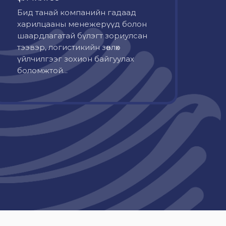
Бид танай компанийн гадаад
харилцааны менежерүүд болон
шаардлагатай бүлэгт зориулсан
тээвэр, логистикийн зөвлөх
үйлчилгээг зохион байгуулах
боломжтой...