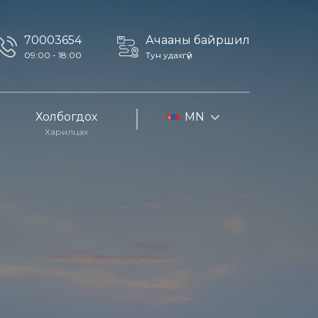
70003654
Ачааны байршил
09:00 - 18:00
Тун удахгүй
Холбогдох
MN
Харилцах