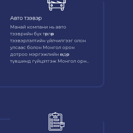
Авто тээвэр
Mанай компани нь авто
тээврийн бүх төрлөөр
тээвэрлэлтийн үйлчилгээг олон
улсаас болон Монгол орон
дотроо мэргэжлийн өндөр
түвшинд гүйцэтгэж Монгол орн...