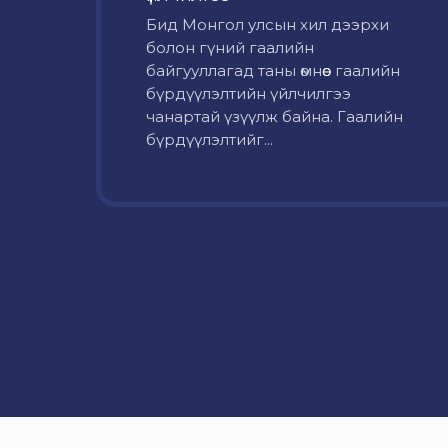
Бид Монгол улсын хил дээрхи
болон гүний гаалийн
байгууллагад таны өмнөөс гаалийн
бүрдүүлэлтийн үйлчилгээ
чанартай үзүүлж байна. Гаалийн
бүрдүүлэлтийг...