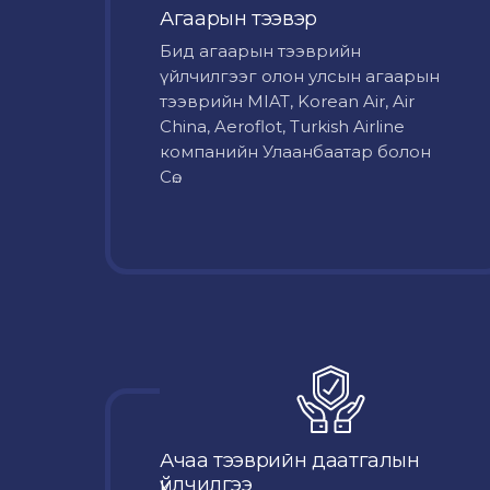
Агаарын тээвэр
Бид агаарын тээврийн
үйлчилгээг олон улсын агаарын
тээврийн MIAT, Korean Air, Air
China, Aeroflot, Turkish Airline
компанийн Улаанбаатар болон
Сө...
Ачаа тээврийн даатгалын
үйлчилгээ