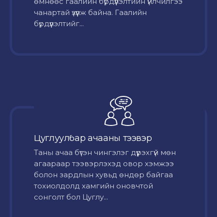
өмнөөс гаалийн бүрдүүлэлтийн үйлчилгээ
чанартай үзүүлж байна. Гаалийн
бүрдүүлэлтийг...
Цуглуулбар ачааны тээвэр
Таны ачаа бүтэн чингэлэг дүүрэхгүй мөн
агаараар тээвэрлэхэд овор хэмжээ
болон зардлын хувьд өндөр байгаа
тохиолдолд хамгийн оновчтой
сонголт бол Цуглу...