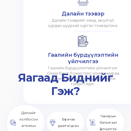
Далайн тээвэр
Далайн тээврийг хямд, аюулгүй,
хурдан шуурхай хүргэн тээвэрлэнэ.
Гаалийн бүрдүүлэлтийн
үйлчилгээ
Гаалийн бүрдүүлэлтийн үйлчилгээг
Яагаад Биднийг
Омни Бест Ложистикс компаниараа
дамжуулан хурдан шуурхай хийж
гүйцэтгэдэг.
Гэж?
Дэлхийг
Чанарын
холбосон
Бүх ачаа
баталгаат
агентын
даатгагдсан
үйлчилгээ