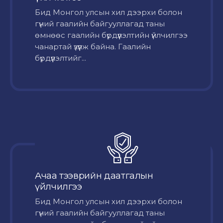
Бид Монгол улсын хил дээрхи болон
гүний гаалийн байгууллагад таны
өмнөөс гаалийн бүрдүүлэлтийн үйлчилгээ
чанартай үзүүлж байна. Гаалийн
бүрдүүлэлтийг...
Ачаа тээврийн даатгалын
үйлчилгээ
Бид Монгол улсын хил дээрхи болон
гүний гаалийн байгууллагад таны