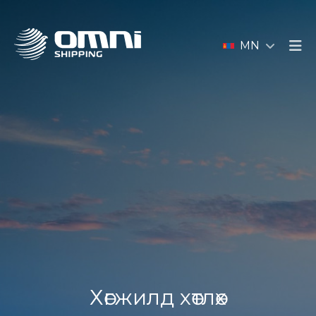
MN
Хөгжилд хөтлөх