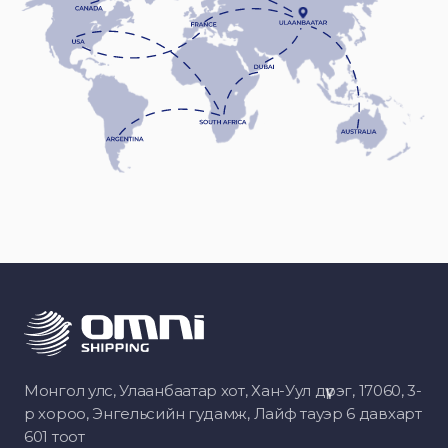
Монгол улс, Улаанбаатар хот, Хан-Уул дүүрэг, 17060, 3-
р хороо, Энгельсийн гудамж, Лайф тауэр 6 давхарт
601 тоот