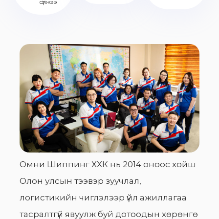
сүлжээ
Омни Шиппинг ХХК нь 2014 оноос хойш
Олон улсын тээвэр зуучлал,
логистикийн чиглэлээр үйл ажиллагаа
тасралтгүй явуулж буй дотоодын хөрөнгө