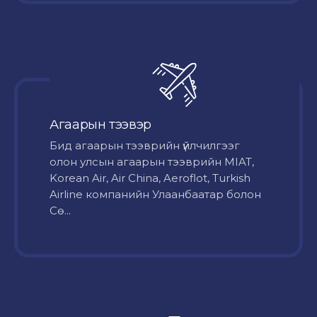
Агаарын тээвэр
Бид агаарын тээврийн үйлчилгээг
олон улсын агаарын тээврийн MIAT,
Korean Air, Air China, Aeroflot, Turkish
Airline компанийн Улаанбаатар болон
Сө...