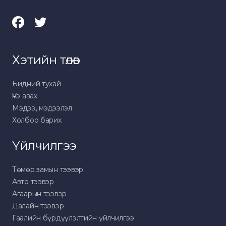
Хэтийн төлөв
Бидний тухай
Үнэ авах
Мэдээ, мэдээлэл
Холбоо барих
Үйлчилгээ
Төмөр замын тээвэр
Авто тээвэр
Агаарын тээвэр
Далайн тээвэр
Гаалийн бүрдүүлэлтийн үйлчилгээ