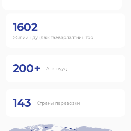
1602
Жилийн дундаж тээвэрлэлтийн тоо
200+
Агентууд
143
Страны перевозки