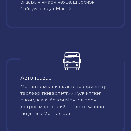
агаарын ямарч нөхцөлд зохион
байгуулагддаг.Манай...
Авто тээвэр
Mанай компани нь авто тээврийн бүх
төрлөөр тээвэрлэлтийн үйлчилгээг
олон улсаас болон Монгол орон
дотроо мэргэжлийн өндөр түвшинд
гүйцэтгэж Монгол орн...