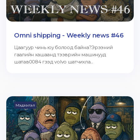
Omni shipping - Weekly news #46
Цаагуур чинь юу болоод байна?Эрээний
гаалийн хашаанд тээврийн машинууд
шатав0084 гээд volvo шатчихла...
Мэдээлэл