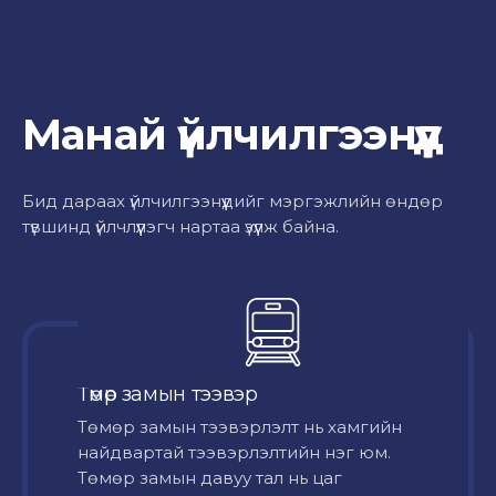
Манай үйлчилгээнүүд
Бид дараах үйлчилгээнүүдийг мэргэжлийн өндөр
түвшинд үйлчлүүлэгч нартаа үзүүлж байна.
Төмөр замын тээвэр
Төмөр замын тээвэрлэлт нь хамгийн
найдвартай тээвэрлэлтийн нэг юм.
Төмөр замын давуу тал нь цаг