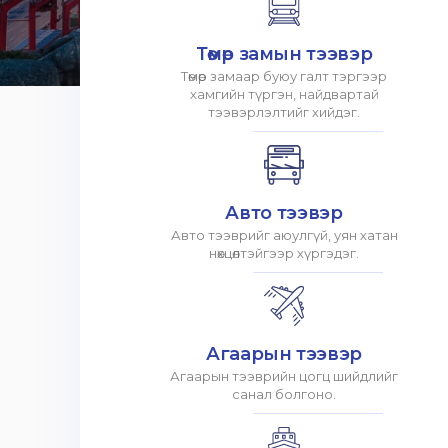
Төмөр замын тээвэр
Төмөр замаар буюу галт тэргээр
хамгийн түргэн, найдвартай
тээвэрлэлтийг хийдэг.
Авто тээвэр
Авто тээврийг аюулгүй, уян хатан
нөхцөлтэйгээр хүргэдэг.
Агаарын тээвэр
Агаарын тээврийн цогц шийдлийг
санал болгоно.