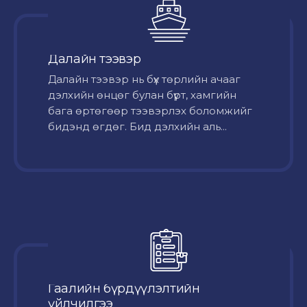
Далайн тээвэр
Далайн тээвэр нь бүх төрлийн ачааг
дэлхийн өнцөг булан бүрт, хамгийн
бага өртөгөөр тээвэрлэх боломжийг
бидэнд өгдөг. Бид дэлхийн аль...
Гаалийн бүрдүүлэлтийн
үйлчилгээ