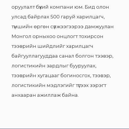
оруулалт бүхий компани юм. Бид олон
улсад байрлах 500 гаруй харилцагч,
түншийн өргөн сүлжээгээрээ дамжуулан
Монгол орныхоо онцлогт тохирсон
тээврийн шийдлийг харилцагч
байгууллагууддаа санал болгон тээвэр,
логистикийн зардлыг бууруулах,
тээврийн хугацааг богиносгох, тээвэр,
логистикийн мэдлэгийг түгээх зэрэгт
анхааран ажиллаж байна.