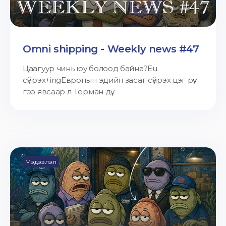
Omni shipping - Weekly news #47
Цаагуур чинь юу болоод байна?Eu
сүйрэх+ingЕвропын эдийн засаг сүйрэх цэг рүү
гээ явсаар л. Герман дү...
Мэдээлэл