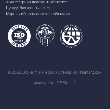
Ачаа тээврийн даатгалын үйлчилгээ
Цуглуулбар ачааны тээвэр
Мэргэжлийн зөвлөгөө өгөх үйлчилгээ
© 2026. Зохиогчийн эрх хуулиар хамгаалагдсан.
Хөгжүүлсэн :
TBSM LLC