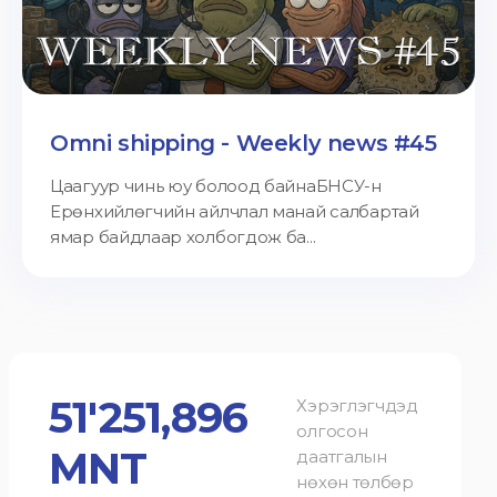
Omni shipping - Weekly news #45
Цаагуур чинь юу болоод байнаБНСУ-н
Ерөнхийлөгчийн айлчлал манай салбартай
ямар байдлаар холбогдож ба...
51'251,896
Хэрэглэгчдэд
олгосон
MNT
даатгалын
нөхөн төлбөр