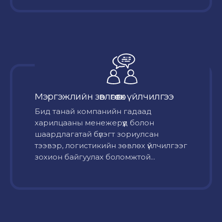
Мэргэжлийн зөвлөгөө өгөх үйлчилгээ
Бид танай компанийн гадаад
харилцааны менежерүүд болон
шаардлагатай бүлэгт зориулсан
тээвэр, логистикийн зөвлөх үйлчилгээг
зохион байгуулах боломжтой...