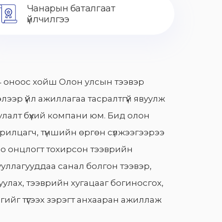
Чанарын баталгаат
үйлчилгээ
 оноос хойш Олон улсын тээвэр
лээр үйл ажиллагаа тасралтгүй явуулж
лалт бүхий компани юм. Бид олон
арилцагч, түншийн өргөн сүлжээгээрээ
о онцлогт тохирсон тээврийн
уллагууддаа санал болгон тээвэр,
улах, тээврийн хугацааг богиносгох,
гийг түгээх зэрэгт анхааран ажиллаж