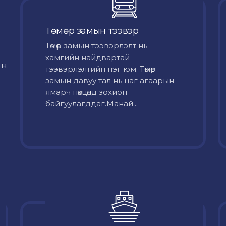
Төмөр замын тээвэр
Төмөр замын тээвэрлэлт нь
хамгийн найдвартай
йн
тээвэрлэлтийн нэг юм. Төмөр
замын давуу тал нь цаг агаарын
ямарч нөхцөлд зохион
байгуулагддаг.Манай...