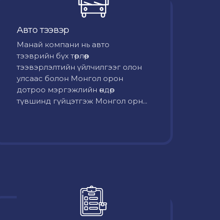
Авто тээвэр
Mанай компани нь авто
тээврийн бүх төрлөөр
тээвэрлэлтийн үйлчилгээг олон
улсаас болон Монгол орон
дотроо мэргэжлийн өндөр
түвшинд гүйцэтгэж Монгол орн...