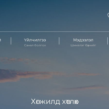
й
Үйлчилгээ
Мэдээлэл
Санал болгох
Шинэлэг бүхнийг
Хөгжилд хөтлөх