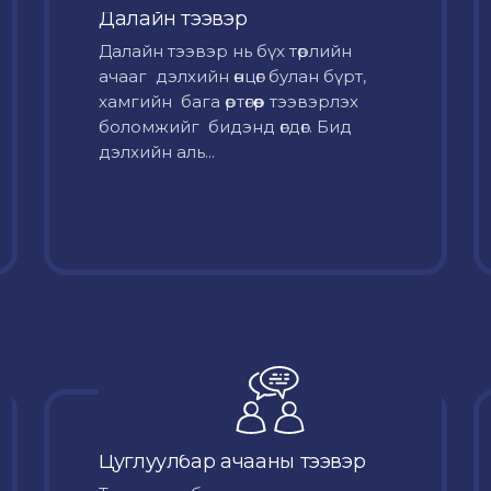
Далайн тээвэр
Далайн тээвэр нь бүх төрлийн
ачааг дэлхийн өнцөг булан бүрт,
хамгийн бага өртөгөөр тээвэрлэх
боломжийг бидэнд өгдөг. Бид
дэлхийн аль...
Цуглуулбар ачааны тээвэр