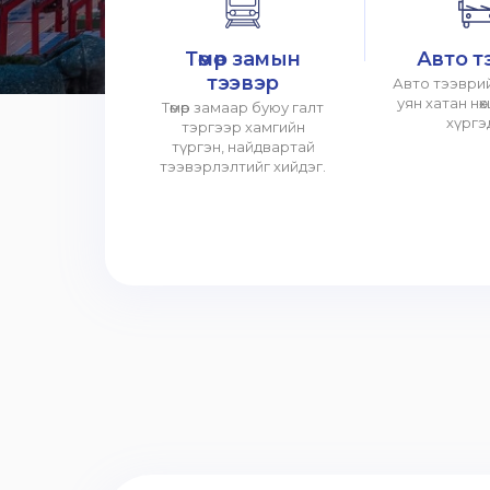
Төмөр замын
Авто т
тээвэр
Авто тээврий
уян хатан нө
Төмөр замаар буюу галт
хүргэ
тэргээр хамгийн
түргэн, найдвартай
тээвэрлэлтийг хийдэг.