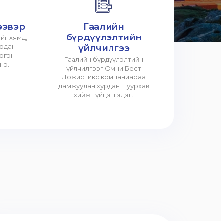
ээвэр
Гаалийн
бүрдүүлэлтийн
йг хямд,
урдан
үйлчилгээ
үргэн
Гаалийн бүрдүүлэлтийн
нэ.
үйлчилгээг Омни Бест
Ложистикс компаниараа
дамжуулан хурдан шуурхай
хийж гүйцэтгэдэг.