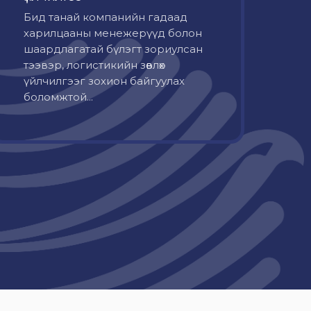
Бид танай компанийн гадаад
харилцааны менежерүүд болон
шаардлагатай бүлэгт зориулсан
тээвэр, логистикийн зөвлөх
үйлчилгээг зохион байгуулах
боломжтой...