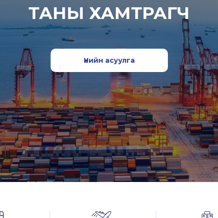
ТАНЫ ХАМТРАГЧ
Үнийн асуулга