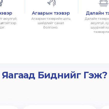
ээвэр
Агаарын тээвэр
Далайн т
г аюулгүй,
Агаарын тээврийн цогц
Далайн тээври
хцөлтэйгээр
шийдлийг санал
аюулгүй, х
дэг.
болгоно.
шуурхай х
тээвэрлэ
Яагаад Биднийг Гэж?