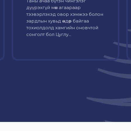
Таны ачаа бүтэн чингэлэг
дүүрэхгүй мөн агаараар
тээвэрлэхэд овор хэмжээ болон
зардлын хувьд өндөр байгаа
тохиолдолд хамгийн оновчтой
сонголт бол Цуглу...