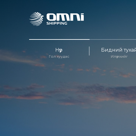
Нүүр
Бидний туха
Гол хуудас
Илүү ихийг