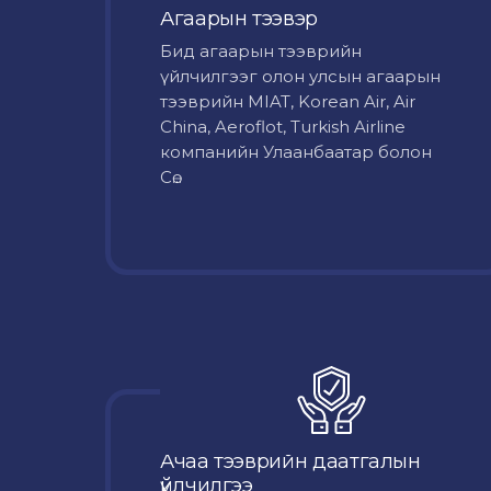
Агаарын тээвэр
Бид агаарын тээврийн
үйлчилгээг олон улсын агаарын
тээврийн MIAT, Korean Air, Air
China, Aeroflot, Turkish Airline
компанийн Улаанбаатар болон
Сө...
Ачаа тээврийн даатгалын
үйлчилгээ