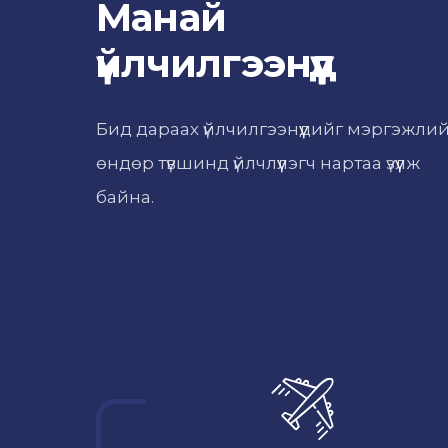
Манай
үйлчилгээнүүд
Бид дараах үйлчилгээнүүдийг мэргэжли
өндөр түвшинд үйлчлүүлэгч нартаа үзүүлж
байна.