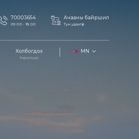
70003654
Ачааны байршил
09:00 - 18:00
Тун удахгүй
Холбогдох
MN
Харилцах