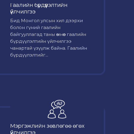
Гаалийн бүрдүүлэлтийн
үйлчилгээ
Бид Монгол улсын хил дээрхи
болон гүний гаалийн
байгууллагад таны өмнөөс гаалийн
бүрдүүлэлтийн үйлчилгээ
чанартай үзүүлж байна. Гаалийн
бүрдүүлэлтийг...
Мэргэжлийн зөвлөгөө өгөх
үйлчилгээ