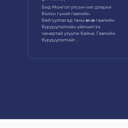
Бид Монгол улсын хил дээрхи
болон гүний гаалийн
байгууллагад таны өмнөөс гаалийн
бүрдүүлэлтийн үйлчилгээ
чанартай үзүүлж байна. Гаалийн
бүрдүүлэлтийг...