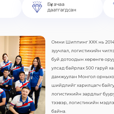
Бүх ачаа
даатгагдсан
Омни Шиппинг ХХК нь 2014
зуучлал, логистикийн чиглэ
буй дотоодын хөрөнгө оруу
улсад байрлах 500 гаруй х
дамжуулан Монгол орныхо
шийдлийг харилцагч байгу
логистикийн зардлыг бууру
тээвэр, логистикийн мэдлэ
байна.