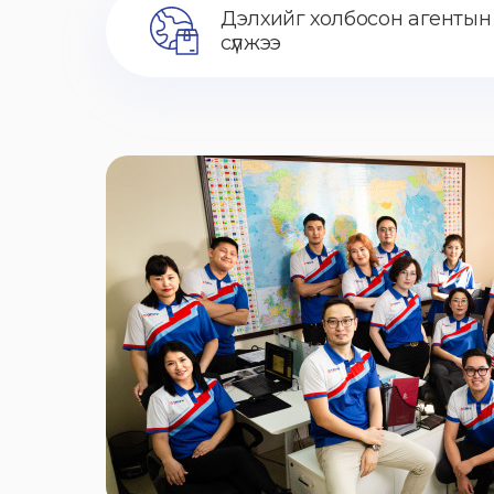
Дэлхийг холбосон агентын
сүлжээ