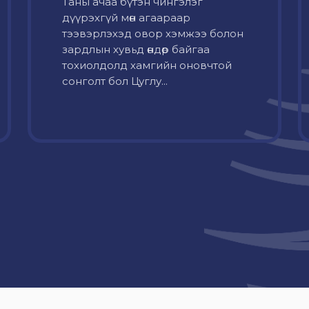
Таны ачаа бүтэн чингэлэг
дүүрэхгүй мөн агаараар
тээвэрлэхэд овор хэмжээ болон
зардлын хувьд өндөр байгаа
тохиолдолд хамгийн оновчтой
сонголт бол Цуглу...