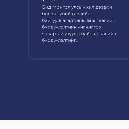
Бид Монгол улсын хил дээрхи
болон гүний гаалийн
байгууллагад таны өмнөөс гаалийн
бүрдүүлэлтийн үйлчилгээ
чанартай үзүүлж байна. Гаалийн
бүрдүүлэлтийг...