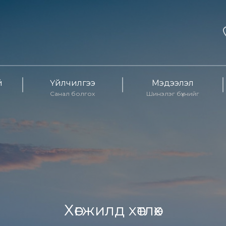
й
Үйлчилгээ
Мэдээлэл
Санал болгох
Шинэлэг бүхнийг
Хөгжилд хөтлөх