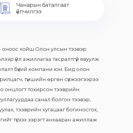
Чанарын баталгаат
үйлчилгээ
 оноос хойш Олон улсын тээвэр
лээр үйл ажиллагаа тасралтгүй явуулж
лалт бүхий компани юм. Бид олон
арилцагч, түншийн өргөн сүлжээгээрээ
о онцлогт тохирсон тээврийн
уллагууддаа санал болгон тээвэр,
улах, тээврийн хугацааг богиносгох,
гийг түгээх зэрэгт анхааран ажиллаж