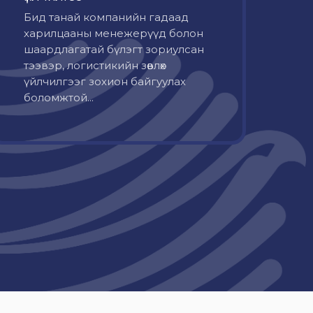
Бид танай компанийн гадаад
харилцааны менежерүүд болон
шаардлагатай бүлэгт зориулсан
тээвэр, логистикийн зөвлөх
үйлчилгээг зохион байгуулах
боломжтой...