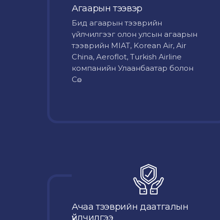
Агаарын тээвэр
Бид агаарын тээврийн
үйлчилгээг олон улсын агаарын
тээврийн MIAT, Korean Air, Air
China, Aeroflot, Turkish Airline
компанийн Улаанбаатар болон
Сө...
Ачаа тээврийн даатгалын
үйлчилгээ