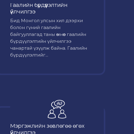
Гаалийн бүрдүүлэлтийн
үйлчилгээ
Бид Монгол улсын хил дээрхи
болон гүний гаалийн
байгууллагад таны өмнөөс гаалийн
бүрдүүлэлтийн үйлчилгээ
чанартай үзүүлж байна. Гаалийн
бүрдүүлэлтийг...
Мэргэжлийн зөвлөгөө өгөх
үйлчилгээ