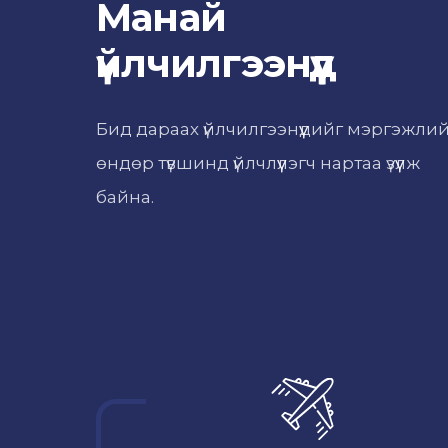
Манай
үйлчилгээнүүд
Бид дараах үйлчилгээнүүдийг мэргэжли
өндөр түвшинд үйлчлүүлэгч нартаа үзүүлж
байна.