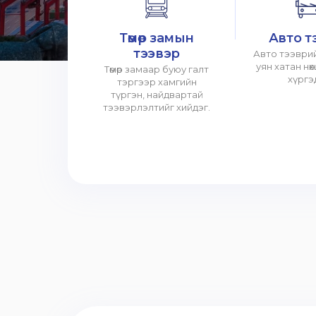
Төмөр замын
Авто т
тээвэр
Авто тээврий
уян хатан нө
Төмөр замаар буюу галт
хүргэ
тэргээр хамгийн
түргэн, найдвартай
тээвэрлэлтийг хийдэг.