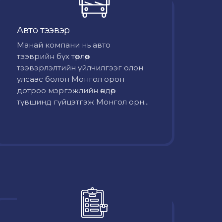
Авто тээвэр
Mанай компани нь авто
тээврийн бүх төрлөөр
тээвэрлэлтийн үйлчилгээг олон
улсаас болон Монгол орон
дотроо мэргэжлийн өндөр
түвшинд гүйцэтгэж Монгол орн...