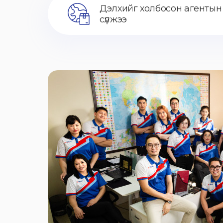
Дэлхийг холбосон агентын
сүлжээ