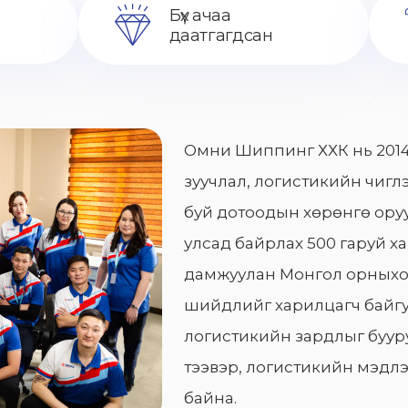
Бүх ачаа
даатгагдсан
Омни Шиппинг ХХК нь 2014
зуучлал, логистикийн чиглэ
буй дотоодын хөрөнгө оруу
улсад байрлах 500 гаруй х
дамжуулан Монгол орныхо
шийдлийг харилцагч байгу
логистикийн зардлыг бууру
тээвэр, логистикийн мэдлэ
байна.