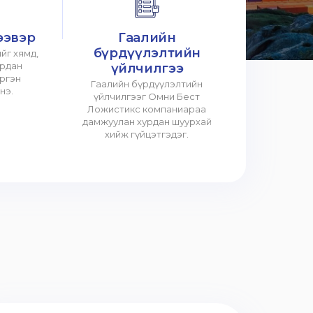
ээвэр
Гаалийн
бүрдүүлэлтийн
йг хямд,
урдан
үйлчилгээ
үргэн
Гаалийн бүрдүүлэлтийн
нэ.
үйлчилгээг Омни Бест
Ложистикс компаниараа
дамжуулан хурдан шуурхай
хийж гүйцэтгэдэг.