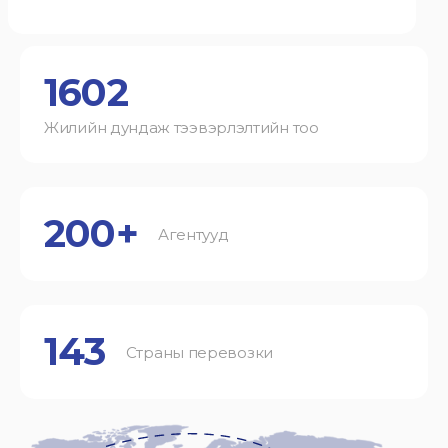
1602
Жилийн дундаж тээвэрлэлтийн тоо
200+
Агентууд
143
Страны перевозки