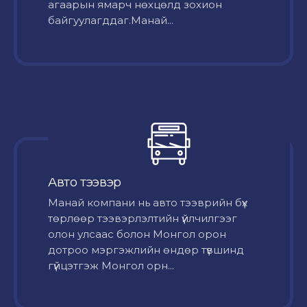
агаарын ямарч нөхцөлд зохион
байгуулагддаг.Манай...
Авто тээвэр
Mанай компани нь авто тээврийн бүх
төрлөөр тээвэрлэлтийн үйлчилгээг
олон улсаас болон Монгол орон
дотроо мэргэжлийн өндөр түвшинд
гүйцэтгэж Монгол орн...