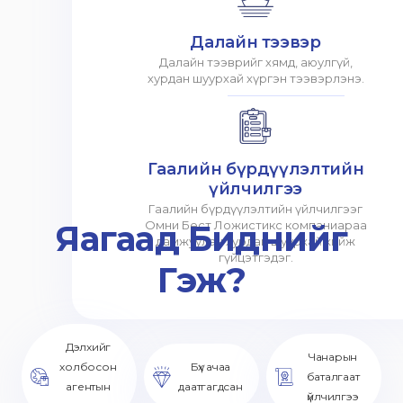
Далайн тээвэр
Далайн тээврийг хямд, аюулгүй,
хурдан шуурхай хүргэн тээвэрлэнэ.
Гаалийн бүрдүүлэлтийн
үйлчилгээ
Гаалийн бүрдүүлэлтийн үйлчилгээг
Яагаад Биднийг
Омни Бест Ложистикс компаниараа
дамжуулан хурдан шуурхай хийж
гүйцэтгэдэг.
Гэж?
Дэлхийг
Чанарын
холбосон
Бүх ачаа
баталгаат
агентын
даатгагдсан
үйлчилгээ