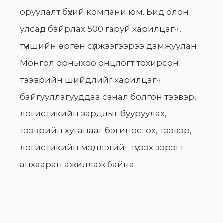
оруулалт бүхий компани юм. Бид олон
улсад байрлах 500 гаруй харилцагч,
түншийн өргөн сүлжээгээрээ дамжуулан
Монгол орныхоо онцлогт тохирсон
тээврийн шийдлийг харилцагч
байгууллагууддаа санал болгон тээвэр,
логистикийн зардлыг бууруулах,
тээврийн хугацааг богиносгох, тээвэр,
логистикийн мэдлэгийг түгээх зэрэгт
анхааран ажиллаж байна.