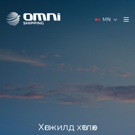
MN
Хөгжилд хөтлөх