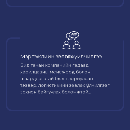
Мэргэжлийн зөвлөгөө өгөх үйлчилгээ
Бид танай компанийн гадаад
харилцааны менежерүүд болон
шаардлагатай бүлэгт зориулсан
тээвэр, логистикийн зөвлөх үйлчилгээг
зохион байгуулах боломжтой...