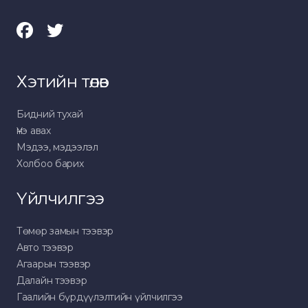
Хэтийн төлөв
Бидний тухай
Үнэ авах
Мэдээ, мэдээлэл
Холбоо барих
Үйлчилгээ
Төмөр замын тээвэр
Авто тээвэр
Агаарын тээвэр
Далайн тээвэр
Гаалийн бүрдүүлэлтийн үйлчилгээ