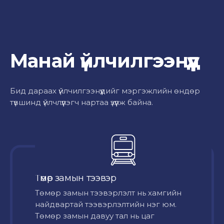
Манай үйлчилгээнүүд
Бид дараах үйлчилгээнүүдийг мэргэжлийн өндөр
түвшинд үйлчлүүлэгч нартаа үзүүлж байна.
Төмөр замын тээвэр
Төмөр замын тээвэрлэлт нь хамгийн
найдвартай тээвэрлэлтийн нэг юм.
Төмөр замын давуу тал нь цаг