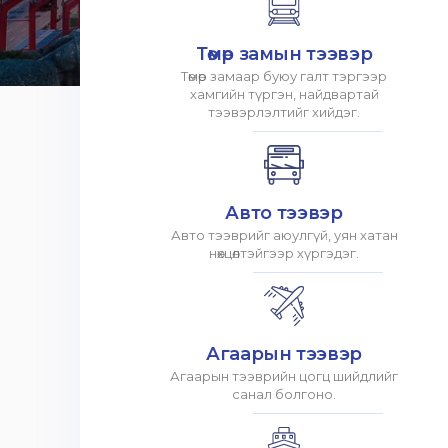
Төмөр замын тээвэр
Төмөр замаар буюу галт тэргээр
хамгийн түргэн, найдвартай
тээвэрлэлтийг хийдэг.
Авто тээвэр
Авто тээврийг аюулгүй, уян хатан
нөхцөлтэйгээр хүргэдэг.
Агаарын тээвэр
Агаарын тээврийн цогц шийдлийг
санал болгоно.