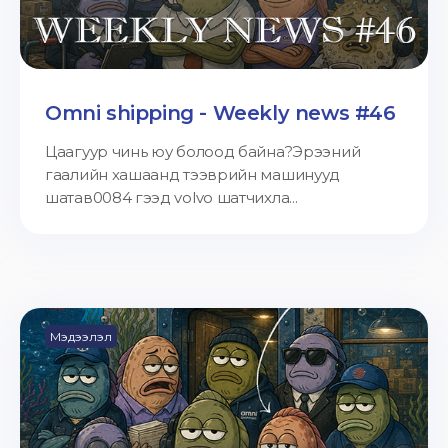
Omni shipping - Weekly news #46
Цаагуур чинь юу болоод байна?Эрээний
гаалийн хашаанд тээврийн машинууд
шатав0084 гээд volvo шатчихла...
Мэдээлэл