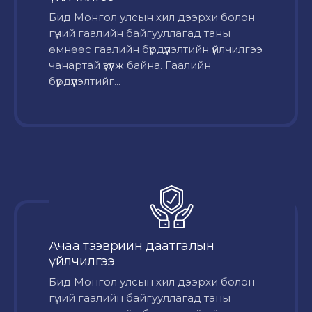
Бид Монгол улсын хил дээрхи болон
гүний гаалийн байгууллагад таны
өмнөөс гаалийн бүрдүүлэлтийн үйлчилгээ
чанартай үзүүлж байна. Гаалийн
бүрдүүлэлтийг...
Ачаа тээврийн даатгалын
үйлчилгээ
Бид Монгол улсын хил дээрхи болон
гүний гаалийн байгууллагад таны