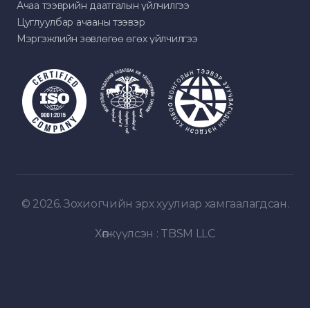
Ачаа тээврийн даатгалын үйлчилгээ
Цуглуулбар ачааны тээвэр
Мэргэжлийн зөвлөгөө өгөх үйлчилгээ
© 2026. Зохиогчийн эрх хуулиар хамгаалагдсан.
Хөгжүүлсэн :
TBSM LLC