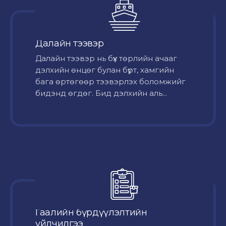
Далайн тээвэр
Далайн тээвэр нь бүх төрлийн ачааг
дэлхийн өнцөг булан бүрт, хамгийн
бага өртөгөөр тээвэрлэх боломжийг
бидэнд өгдөг. Бид дэлхийн аль...
Гаалийн бүрдүүлэлтийн
үйлчилгээ