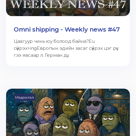
Omni shipping - Weekly news #47
Цаагуур чинь юу болоод байна?Eu
сүйрэх+ingЕвропын эдийн засаг сүйрэх цэг рүү
гээ явсаар л. Герман дү...
Мэдээлэл