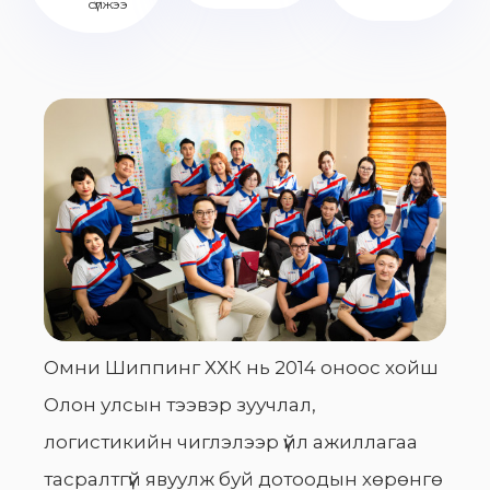
сүлжээ
Омни Шиппинг ХХК нь 2014 оноос хойш
Олон улсын тээвэр зуучлал,
логистикийн чиглэлээр үйл ажиллагаа
тасралтгүй явуулж буй дотоодын хөрөнгө