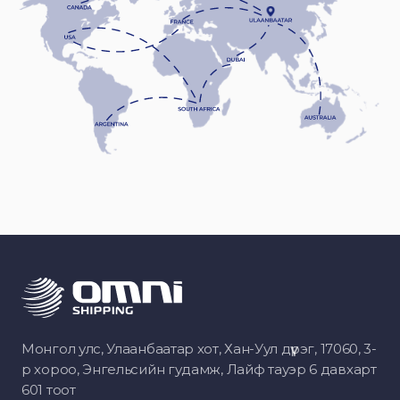
Монгол улс, Улаанбаатар хот, Хан-Уул дүүрэг, 17060, 3-
р хороо, Энгельсийн гудамж, Лайф тауэр 6 давхарт
601 тоот