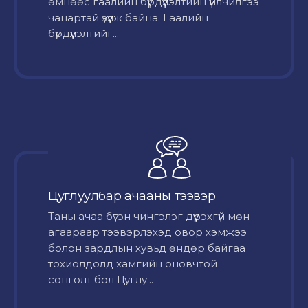
өмнөөс гаалийн бүрдүүлэлтийн үйлчилгээ
чанартай үзүүлж байна. Гаалийн
бүрдүүлэлтийг...
Цуглуулбар ачааны тээвэр
Таны ачаа бүтэн чингэлэг дүүрэхгүй мөн
агаараар тээвэрлэхэд овор хэмжээ
болон зардлын хувьд өндөр байгаа
тохиолдолд хамгийн оновчтой
сонголт бол Цуглу...