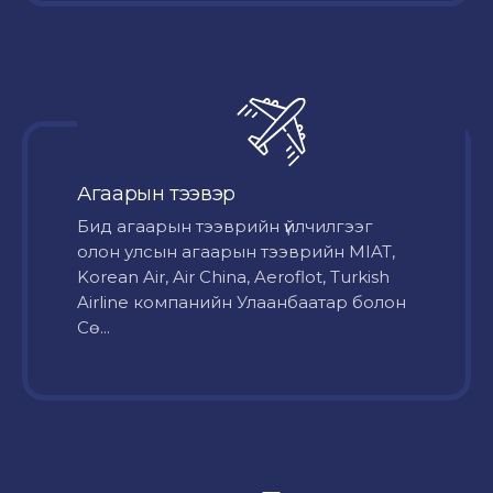
Агаарын тээвэр
Бид агаарын тээврийн үйлчилгээг
олон улсын агаарын тээврийн MIAT,
Korean Air, Air China, Aeroflot, Turkish
Airline компанийн Улаанбаатар болон
Сө...