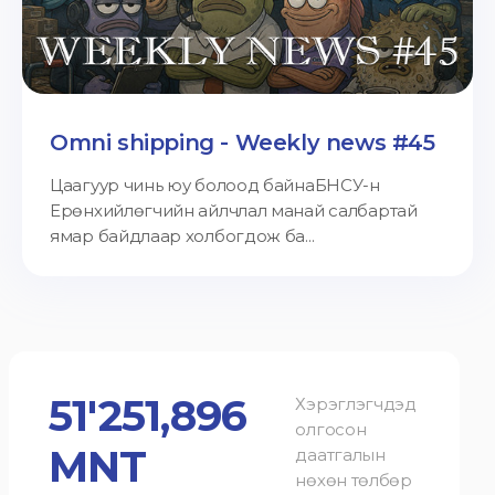
Omni shipping - Weekly news #45
Цаагуур чинь юу болоод байнаБНСУ-н
Ерөнхийлөгчийн айлчлал манай салбартай
ямар байдлаар холбогдож ба...
51'251,896
Хэрэглэгчдэд
олгосон
MNT
даатгалын
нөхөн төлбөр