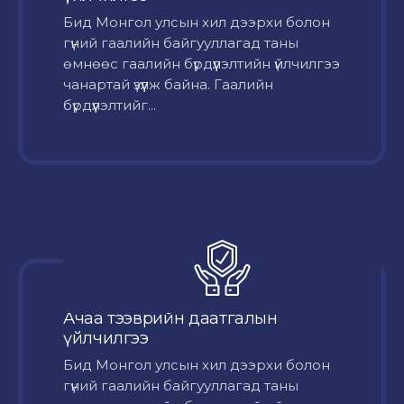
Бид Монгол улсын хил дээрхи болон
гүний гаалийн байгууллагад таны
өмнөөс гаалийн бүрдүүлэлтийн үйлчилгээ
чанартай үзүүлж байна. Гаалийн
бүрдүүлэлтийг...
Ачаа тээврийн даатгалын
үйлчилгээ
Бид Монгол улсын хил дээрхи болон
гүний гаалийн байгууллагад таны