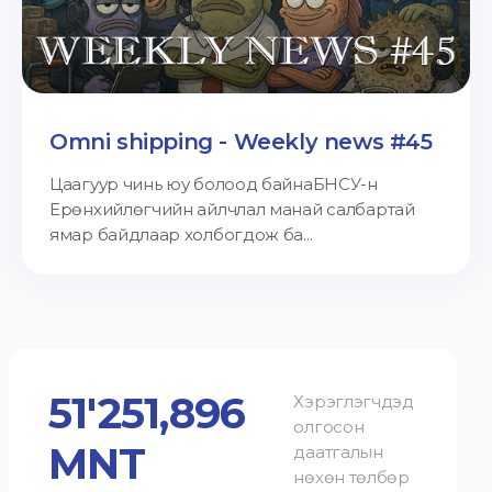
Omni shipping - Weekly news #45
Цаагуур чинь юу болоод байнаБНСУ-н
Ерөнхийлөгчийн айлчлал манай салбартай
ямар байдлаар холбогдож ба...
51'251,896
Хэрэглэгчдэд
олгосон
MNT
даатгалын
нөхөн төлбөр