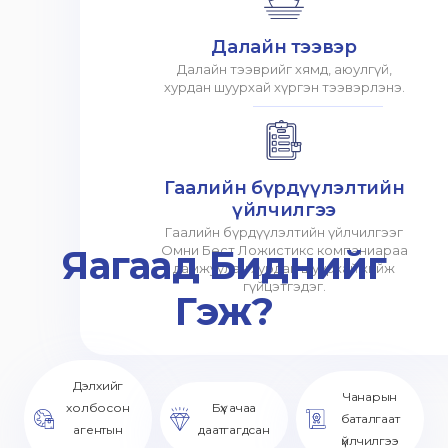
Далайн тээвэр
Далайн тээврийг хямд, аюулгүй,
хурдан шуурхай хүргэн тээвэрлэнэ.
Гаалийн бүрдүүлэлтийн
үйлчилгээ
Гаалийн бүрдүүлэлтийн үйлчилгээг
Яагаад Биднийг
Омни Бест Ложистикс компаниараа
дамжуулан хурдан шуурхай хийж
гүйцэтгэдэг.
Гэж?
Дэлхийг
Чанарын
холбосон
Бүх ачаа
баталгаат
агентын
даатгагдсан
үйлчилгээ