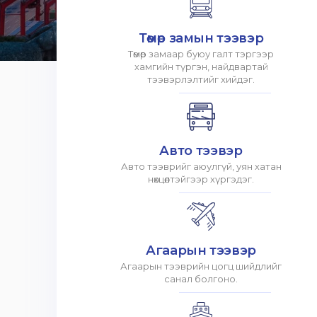
Төмөр замын тээвэр
Төмөр замаар буюу галт тэргээр
хамгийн түргэн, найдвартай
тээвэрлэлтийг хийдэг.
Авто тээвэр
Авто тээврийг аюулгүй, уян хатан
нөхцөлтэйгээр хүргэдэг.
Агаарын тээвэр
Агаарын тээврийн цогц шийдлийг
санал болгоно.