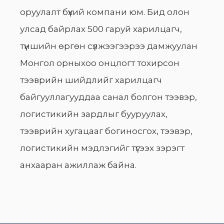
оруулалт бүхий компани юм. Бид олон
улсад байрлах 500 гаруй харилцагч,
түншийн өргөн сүлжээгээрээ дамжуулан
Монгол орныхоо онцлогт тохирсон
тээврийн шийдлийг харилцагч
байгууллагууддаа санал болгон тээвэр,
логистикийн зардлыг бууруулах,
тээврийн хугацааг богиносгох, тээвэр,
логистикийн мэдлэгийг түгээх зэрэгт
анхааран ажиллаж байна.