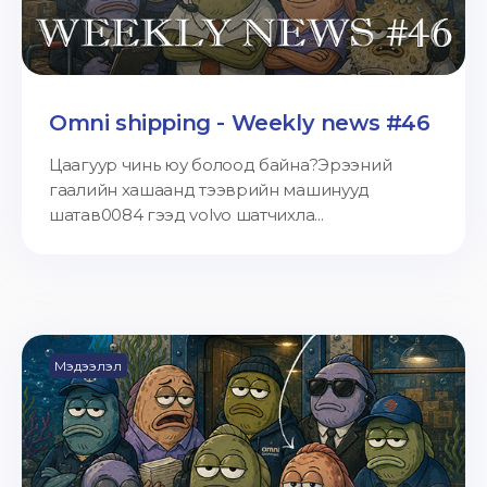
Omni shipping - Weekly news #46
Цаагуур чинь юу болоод байна?Эрээний
гаалийн хашаанд тээврийн машинууд
шатав0084 гээд volvo шатчихла...
Мэдээлэл