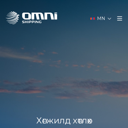
MN
Хөгжилд хөтлөх