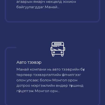
агаарын ямарч нөхцөлд зохион
байгуулагддаг.Манай...
Авто тээвэр
Mанай компани нь авто тээврийн бүх
төрлөөр тээвэрлэлтийн үйлчилгээг
олон улсаас болон Монгол орон
дотроо мэргэжлийн өндөр түвшинд
гүйцэтгэж Монгол орн...