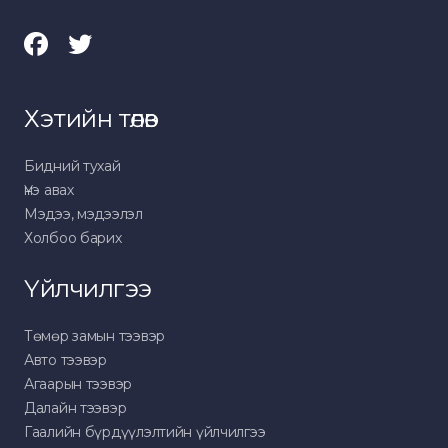
Хэтийн төлөв
Бидний тухай
Үнэ авах
Мэдээ, мэдээлэл
Холбоо барих
Үйлчилгээ
Төмөр замын тээвэр
Авто тээвэр
Агаарын тээвэр
Далайн тээвэр
Гаалийн бүрдүүлэлтийн үйлчилгээ