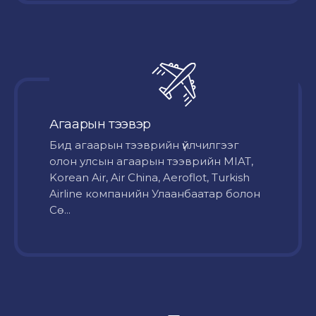
Агаарын тээвэр
Бид агаарын тээврийн үйлчилгээг
олон улсын агаарын тээврийн MIAT,
Korean Air, Air China, Aeroflot, Turkish
Airline компанийн Улаанбаатар болон
Сө...