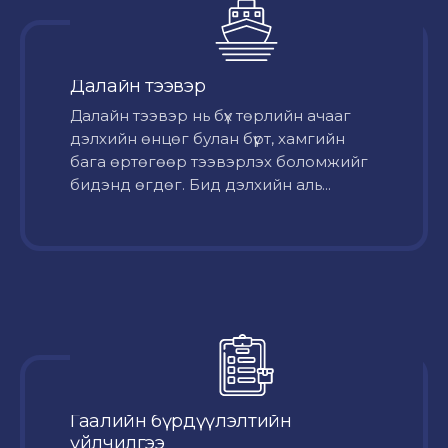
Далайн тээвэр
Далайн тээвэр нь бүх төрлийн ачааг
дэлхийн өнцөг булан бүрт, хамгийн
бага өртөгөөр тээвэрлэх боломжийг
бидэнд өгдөг. Бид дэлхийн аль...
Гаалийн бүрдүүлэлтийн
үйлчилгээ