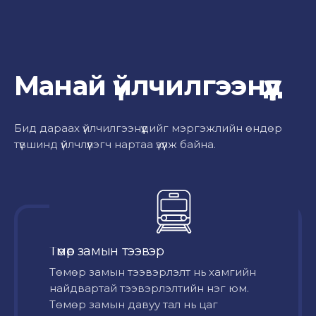
Манай үйлчилгээнүүд
Бид дараах үйлчилгээнүүдийг мэргэжлийн өндөр
түвшинд үйлчлүүлэгч нартаа үзүүлж байна.
Төмөр замын тээвэр
Төмөр замын тээвэрлэлт нь хамгийн
найдвартай тээвэрлэлтийн нэг юм.
Төмөр замын давуу тал нь цаг