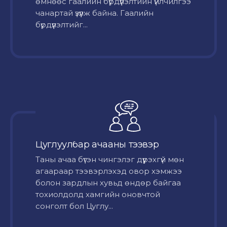
өмнөөс гаалийн бүрдүүлэлтийн үйлчилгээ
чанартай үзүүлж байна. Гаалийн
бүрдүүлэлтийг...
Цуглуулбар ачааны тээвэр
Таны ачаа бүтэн чингэлэг дүүрэхгүй мөн
агаараар тээвэрлэхэд овор хэмжээ
болон зардлын хувьд өндөр байгаа
тохиолдолд хамгийн оновчтой
сонголт бол Цуглу...