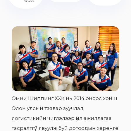
сүлжээ
Омни Шиппинг ХХК нь 2014 оноос хойш
Олон улсын тээвэр зуучлал,
логистикийн чиглэлээр үйл ажиллагаа
тасралтгүй явуулж буй дотоодын хөрөнгө