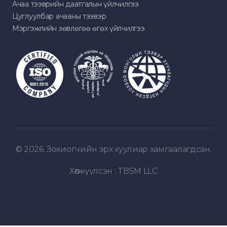
Ачаа тээврийн даатгалын үйлчилгээ
Цуглуулбар ачааны тээвэр
Мэргэжлийн зөвлөгөө өгөх үйлчилгээ
© 2026. Зохиогчийн эрх хуулиар хамгаалагдсан.
Хөгжүүлсэн :
TBSM LLC