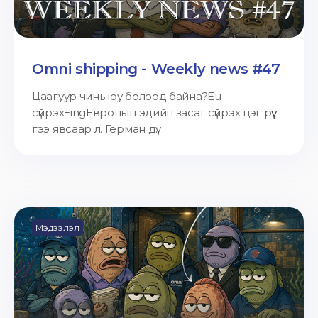
Omni shipping - Weekly news #47
Цаагуур чинь юу болоод байна?Eu
сүйрэх+ingЕвропын эдийн засаг сүйрэх цэг рүү
гээ явсаар л. Герман дү...
Мэдээлэл