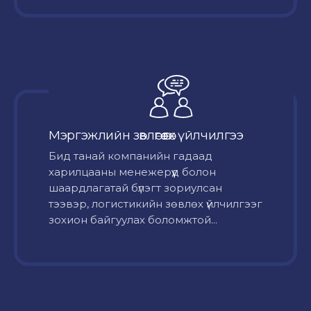
Мэргэжлийн зөвлөгөө өгөх үйлчилгээ
Бид танай компанийн гадаад
харилцааны менежерүүд болон
шаардлагатай бүлэгт зориулсан
тээвэр, логистикийн зөвлөх үйлчилгээг
зохион байгуулах боломжтой...