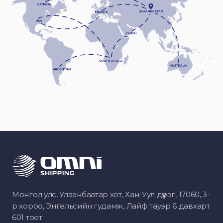
Монгол улс, Улаанбаатар хот, Хан-Уул дүүрэг, 17060, 3-
р хороо, Энгельсийн гудамж, Лайф тауэр 6 давхарт
601 тоот