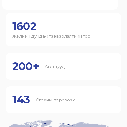
1602
Жилийн дундаж тээвэрлэлтийн тоо
200+
Агентууд
143
Страны перевозки