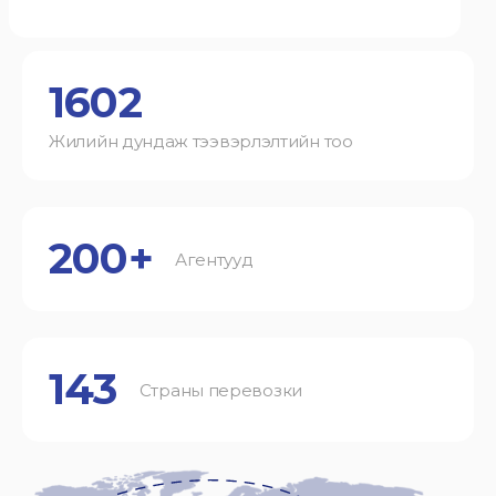
1602
Жилийн дундаж тээвэрлэлтийн тоо
200+
Агентууд
143
Страны перевозки