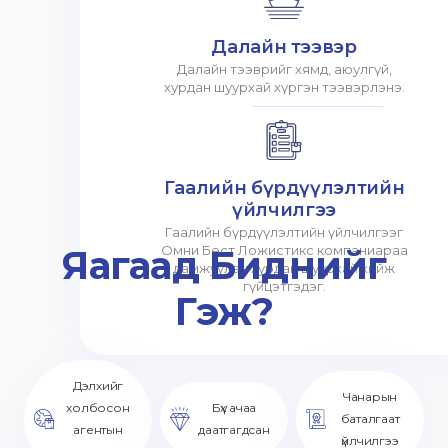
Далайн тээвэр
Далайн тээврийг хямд, аюулгүй,
хурдан шуурхай хүргэн тээвэрлэнэ.
Гаалийн бүрдүүлэлтийн
үйлчилгээ
Гаалийн бүрдүүлэлтийн үйлчилгээг
Яагаад Биднийг
Омни Бест Ложистикс компаниараа
дамжуулан хурдан шуурхай хийж
гүйцэтгэдэг.
Гэж?
Дэлхийг
Чанарын
холбосон
Бүх ачаа
баталгаат
агентын
даатгагдсан
үйлчилгээ