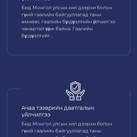
Бид Монгол улсын хил дээрхи болон
гүний гаалийн байгууллагад таны
өмнөөс гаалийн бүрдүүлэлтийн үйлчилгээ
чанартай үзүүлж байна. Гаалийн
бүрдүүлэлтийг...
Ачаа тээврийн даатгалын
үйлчилгээ
Бид Монгол улсын хил дээрхи болон
гүний гаалийн байгууллагад таны