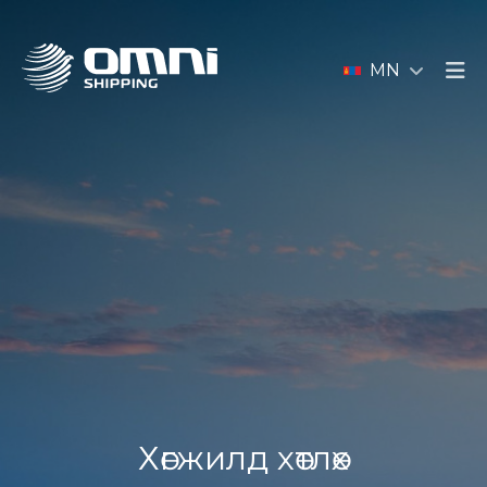
MN
Хөгжилд хөтлөх