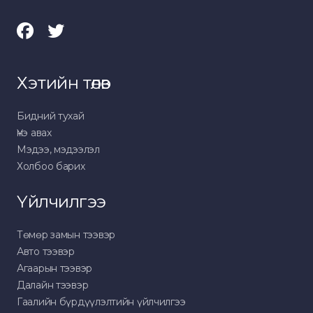
Хэтийн төлөв
Бидний тухай
Үнэ авах
Мэдээ, мэдээлэл
Холбоо барих
Үйлчилгээ
Төмөр замын тээвэр
Авто тээвэр
Агаарын тээвэр
Далайн тээвэр
Гаалийн бүрдүүлэлтийн үйлчилгээ