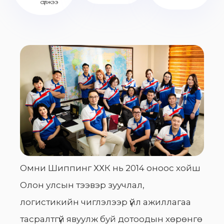
сүлжээ
Омни Шиппинг ХХК нь 2014 оноос хойш
Олон улсын тээвэр зуучлал,
логистикийн чиглэлээр үйл ажиллагаа
тасралтгүй явуулж буй дотоодын хөрөнгө