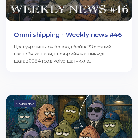
Omni shipping - Weekly news #46
Цаагуур чинь юу болоод байна?Эрээний
гаалийн хашаанд тээврийн машинууд
шатав0084 гээд volvo шатчихла...
Мэдээлэл