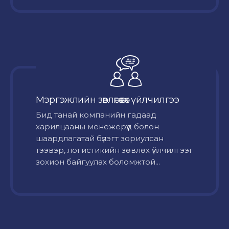
Мэргэжлийн зөвлөгөө өгөх үйлчилгээ
Бид танай компанийн гадаад
харилцааны менежерүүд болон
шаардлагатай бүлэгт зориулсан
тээвэр, логистикийн зөвлөх үйлчилгээг
зохион байгуулах боломжтой...