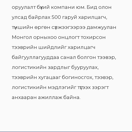
оруулалт бүхий компани юм. Бид олон
улсад байрлах 500 гаруй харилцагч,
түншийн өргөн сүлжээгээрээ дамжуулан
Монгол орныхоо онцлогт тохирсон
тээврийн шийдлийг харилцагч
байгууллагууддаа санал болгон тээвэр,
логистикийн зардлыг бууруулах,
тээврийн хугацааг богиносгох, тээвэр,
логистикийн мэдлэгийг түгээх зэрэгт
анхааран ажиллаж байна.