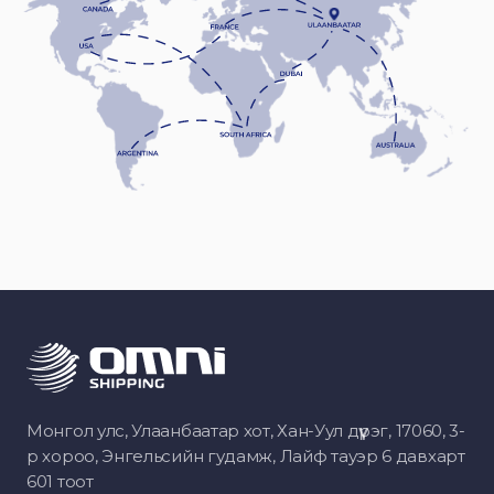
Монгол улс, Улаанбаатар хот, Хан-Уул дүүрэг, 17060, 3-
р хороо, Энгельсийн гудамж, Лайф тауэр 6 давхарт
601 тоот