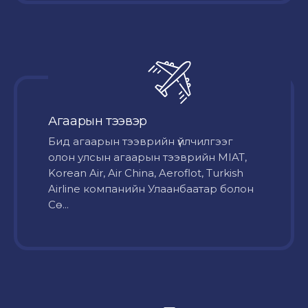
Агаарын тээвэр
Бид агаарын тээврийн үйлчилгээг
олон улсын агаарын тээврийн MIAT,
Korean Air, Air China, Aeroflot, Turkish
Airline компанийн Улаанбаатар болон
Сө...