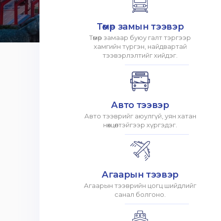
Төмөр замын тээвэр
Төмөр замаар буюу галт тэргээр
хамгийн түргэн, найдвартай
тээвэрлэлтийг хийдэг.
Авто тээвэр
Авто тээврийг аюулгүй, уян хатан
нөхцөлтэйгээр хүргэдэг.
Агаарын тээвэр
Агаарын тээврийн цогц шийдлийг
санал болгоно.