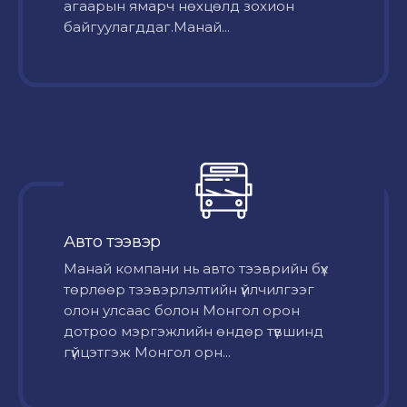
агаарын ямарч нөхцөлд зохион
байгуулагддаг.Манай...
Авто тээвэр
Mанай компани нь авто тээврийн бүх
төрлөөр тээвэрлэлтийн үйлчилгээг
олон улсаас болон Монгол орон
дотроо мэргэжлийн өндөр түвшинд
гүйцэтгэж Монгол орн...