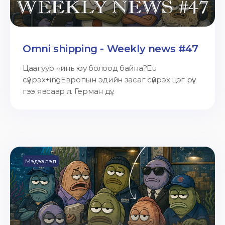
Omni shipping - Weekly news #47
Цаагуур чинь юу болоод байна?Eu
сүйрэх+ingЕвропын эдийн засаг сүйрэх цэг рүү
гээ явсаар л. Герман дү...
Мэдээлэл