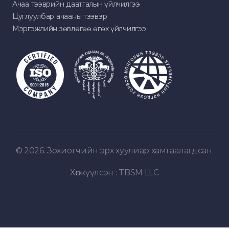
Ачаа тээврийн даатгалын үйлчилгээ
Цуглуулбар ачааны тээвэр
Мэргэжлийн зөвлөгөө өгөх үйлчилгээ
© 2026. Зохиогчийн эрх хуулиар хамгаалагдсан.
Хөгжүүлсэн :
TBSM LLC