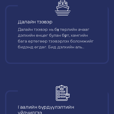
Далайн тээвэр
Далайн тээвэр нь бүх төрлийн ачааг
дэлхийн өнцөг булан бүрт, хамгийн
бага өртөгөөр тээвэрлэх боломжийг
бидэнд өгдөг. Бид дэлхийн аль...
Гаалийн бүрдүүлэлтийн
үйлчилгээ