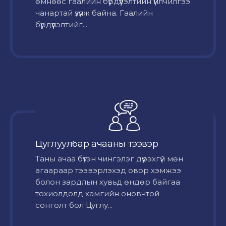
өмнөөс гаалийн бүрдүүлэлтийн үйлчилгээ
чанартай үзүүлж байна. Гаалийн
бүрдүүлэлтийг...
Цуглуулбар ачааны тээвэр
Таны ачаа бүтэн чингэлэг дүүрэхгүй мөн
агаараар тээвэрлэхэд овор хэмжээ
болон зардлын хувьд өндөр байгаа
тохиолдолд хамгийн оновчтой
сонголт бол Цуглу...