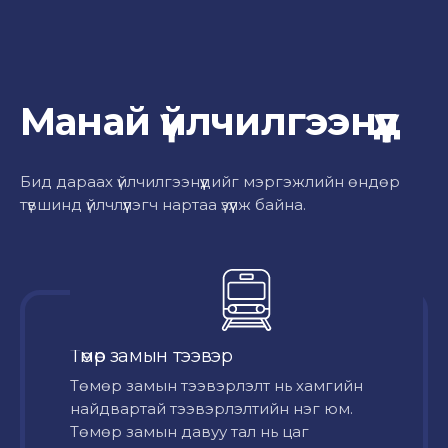
Манай үйлчилгээнүүд
Бид дараах үйлчилгээнүүдийг мэргэжлийн өндөр
түвшинд үйлчлүүлэгч нартаа үзүүлж байна.
Төмөр замын тээвэр
Төмөр замын тээвэрлэлт нь хамгийн
найдвартай тээвэрлэлтийн нэг юм.
Төмөр замын давуу тал нь цаг