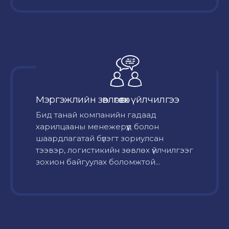
Мэргэжлийн зөвлөгөө өгөх үйлчилгээ
Бид танай компанийн гадаад
харилцааны менежерүүд болон
шаардлагатай бүлэгт зориулсан
тээвэр, логистикийн зөвлөх үйлчилгээг
зохион байгуулах боломжтой...