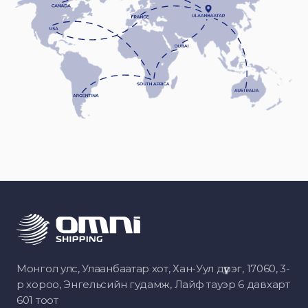
Монгол улс, Улаанбаатар хот, Хан-Уул дүүрэг, 17060, 3-
р хороо, Энгельсийн гудамж, Лайф тауэр 6 давхарт
601 тоот