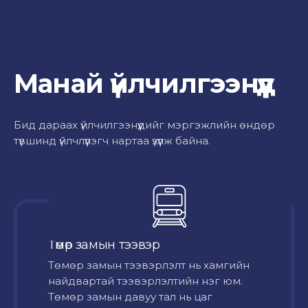
Манай үйлчилгээнүүд
Бид дараах үйлчилгээнүүдийг мэргэжлийн өндөр
түвшинд үйлчлүүлэгч нартаа үзүүлж байна.
Төмөр замын тээвэр
Төмөр замын тээвэрлэлт нь хамгийн
найдвартай тээвэрлэлтийн нэг юм.
Төмөр замын давуу тал нь цаг