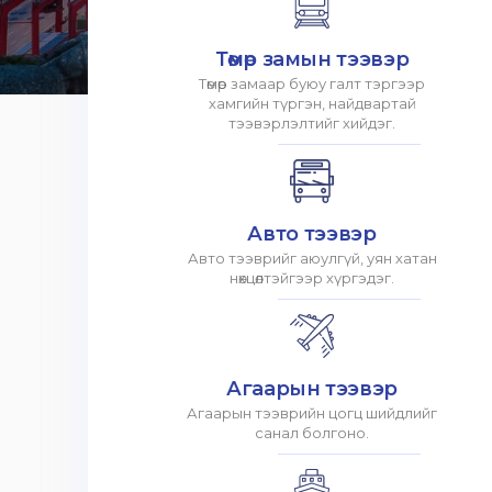
Төмөр замын тээвэр
Төмөр замаар буюу галт тэргээр
хамгийн түргэн, найдвартай
тээвэрлэлтийг хийдэг.
Авто тээвэр
Авто тээврийг аюулгүй, уян хатан
нөхцөлтэйгээр хүргэдэг.
Агаарын тээвэр
Агаарын тээврийн цогц шийдлийг
санал болгоно.