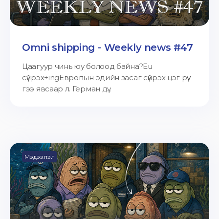
Omni shipping - Weekly news #47
Цаагуур чинь юу болоод байна?Eu
сүйрэх+ingЕвропын эдийн засаг сүйрэх цэг рүү
гээ явсаар л. Герман дү...
Мэдээлэл