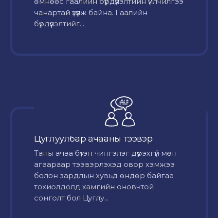
өмнөөс гаалийн бүрдүүлэлтийн үйлчилгээ
чанартай үзүүлж байна. Гаалийн
бүрдүүлэлтийг...
Цуглуулбар ачааны тээвэр
Таны ачаа бүтэн чингэлэг дүүрэхгүй мөн
агаараар тээвэрлэхэд овор хэмжээ
болон зардлын хувьд өндөр байгаа
тохиолдолд хамгийн оновчтой
сонголт бол Цуглу...