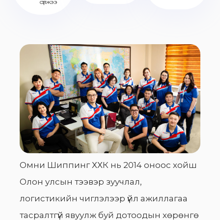
сүлжээ
Омни Шиппинг ХХК нь 2014 оноос хойш
Олон улсын тээвэр зуучлал,
логистикийн чиглэлээр үйл ажиллагаа
тасралтгүй явуулж буй дотоодын хөрөнгө