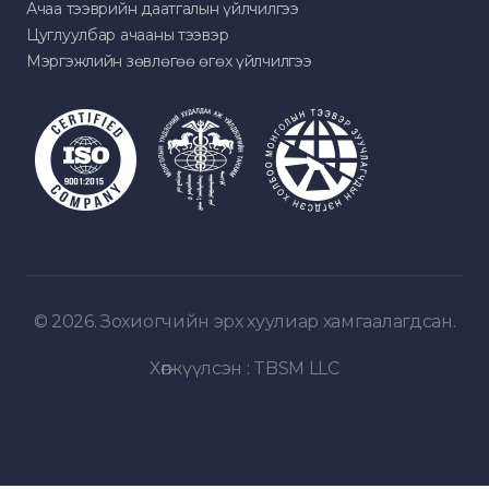
Ачаа тээврийн даатгалын үйлчилгээ
Цуглуулбар ачааны тээвэр
Мэргэжлийн зөвлөгөө өгөх үйлчилгээ
© 2026. Зохиогчийн эрх хуулиар хамгаалагдсан.
Хөгжүүлсэн :
TBSM LLC