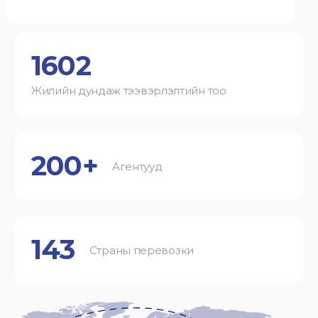
1602
Жилийн дундаж тээвэрлэлтийн тоо
200+
Агентууд
143
Страны перевозки