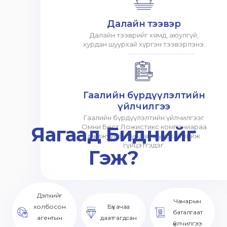
Далайн тээвэр
Далайн тээврийг хямд, аюулгүй,
хурдан шуурхай хүргэн тээвэрлэнэ.
Гаалийн бүрдүүлэлтийн
үйлчилгээ
Гаалийн бүрдүүлэлтийн үйлчилгээг
Яагаад Биднийг
Омни Бест Ложистикс компаниараа
дамжуулан хурдан шуурхай хийж
гүйцэтгэдэг.
Гэж?
Дэлхийг
Чанарын
холбосон
Бүх ачаа
баталгаат
агентын
даатгагдсан
үйлчилгээ