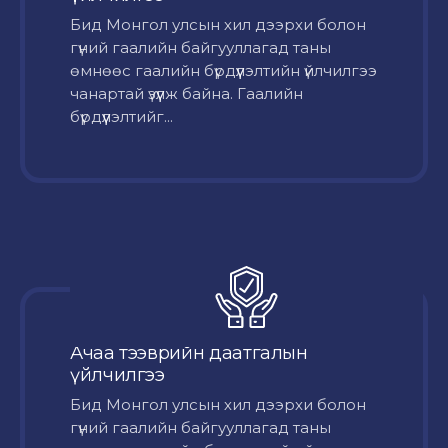
Бид Монгол улсын хил дээрхи болон
гүний гаалийн байгууллагад таны
өмнөөс гаалийн бүрдүүлэлтийн үйлчилгээ
чанартай үзүүлж байна. Гаалийн
бүрдүүлэлтийг...
Ачаа тээврийн даатгалын
үйлчилгээ
Бид Монгол улсын хил дээрхи болон
гүний гаалийн байгууллагад таны