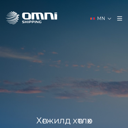
MN
Хөгжилд хөтлөх