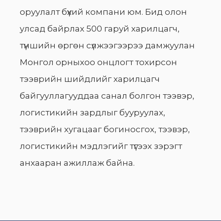
оруулалт бүхий компани юм. Бид олон
улсад байрлах 500 гаруй харилцагч,
түншийн өргөн сүлжээгээрээ дамжуулан
Монгол орныхоо онцлогт тохирсон
тээврийн шийдлийг харилцагч
байгууллагууддаа санал болгон тээвэр,
логистикийн зардлыг бууруулах,
тээврийн хугацааг богиносгох, тээвэр,
логистикийн мэдлэгийг түгээх зэрэгт
анхааран ажиллаж байна.