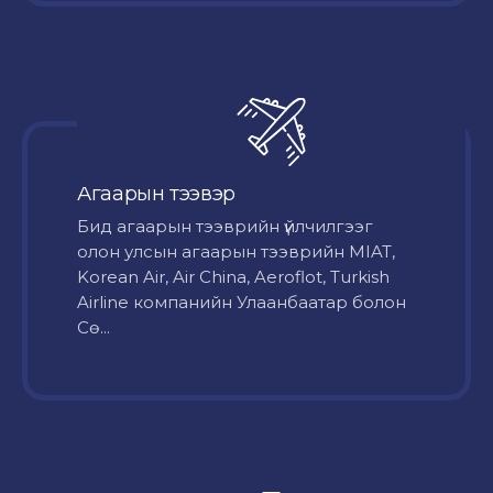
Агаарын тээвэр
Бид агаарын тээврийн үйлчилгээг
олон улсын агаарын тээврийн MIAT,
Korean Air, Air China, Aeroflot, Turkish
Airline компанийн Улаанбаатар болон
Сө...