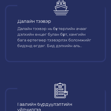
Далайн тээвэр
Далайн тээвэр нь бүх төрлийн ачааг
дэлхийн өнцөг булан бүрт, хамгийн
бага өртөгөөр тээвэрлэх боломжийг
бидэнд өгдөг. Бид дэлхийн аль...
Гаалийн бүрдүүлэлтийн
үйлчилгээ