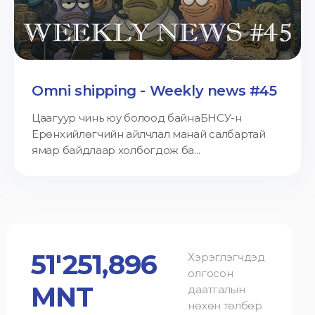
Omni shipping - Weekly news #45
Цаагуур чинь юу болоод байнаБНСУ-н
Ерөнхийлөгчийн айлчлал манай салбартай
ямар байдлаар холбогдож ба...
51'251,896
Хэрэглэгчдэд
олгосон
MNT
даатгалын
нөхөн төлбөр