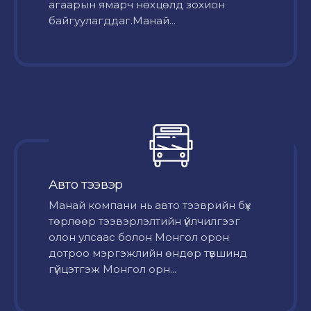
агаарын ямарч нөхцөлд зохион
байгуулагддаг.Манай...
Авто тээвэр
Mанай компани нь авто тээврийн бүх
төрлөөр тээвэрлэлтийн үйлчилгээг
олон улсаас болон Монгол орон
дотроо мэргэжлийн өндөр түвшинд
гүйцэтгэж Монгол орн...