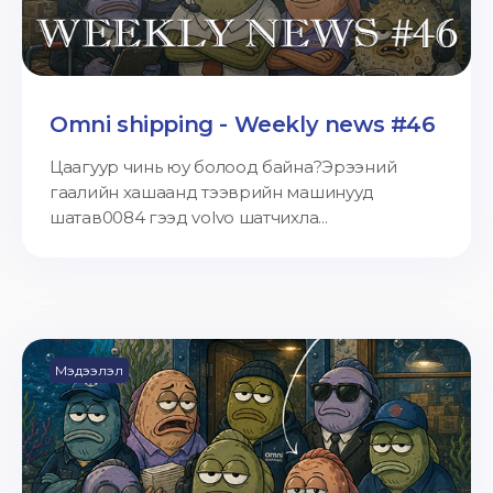
Omni shipping - Weekly news #46
Цаагуур чинь юу болоод байна?Эрээний
гаалийн хашаанд тээврийн машинууд
шатав0084 гээд volvo шатчихла...
Мэдээлэл