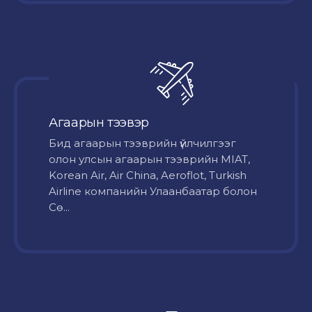
Агаарын тээвэр
Бид агаарын тээврийн үйлчилгээг
олон улсын агаарын тээврийн MIAT,
Korean Air, Air China, Aeroflot, Turkish
Airline компанийн Улаанбаатар болон
Сө...