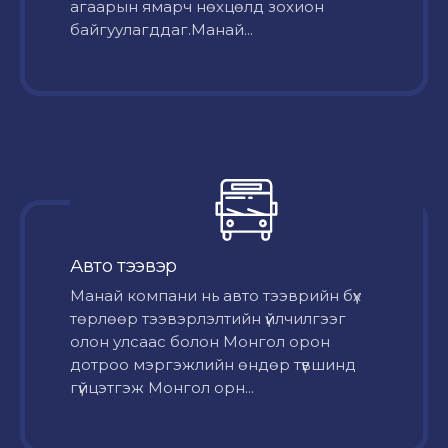
агаарын ямарч нөхцөлд зохион
байгуулагддаг.Манай...
Авто тээвэр
Mанай компани нь авто тээврийн бүх
төрлөөр тээвэрлэлтийн үйлчилгээг
олон улсаас болон Монгол орон
дотроо мэргэжлийн өндөр түвшинд
гүйцэтгэж Монгол орн...