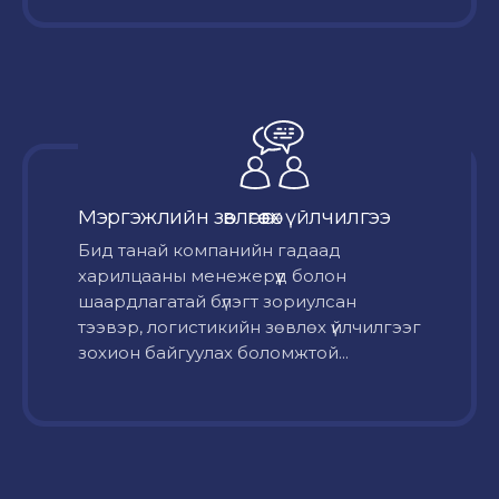
Мэргэжлийн зөвлөгөө өгөх үйлчилгээ
Бид танай компанийн гадаад
харилцааны менежерүүд болон
шаардлагатай бүлэгт зориулсан
тээвэр, логистикийн зөвлөх үйлчилгээг
зохион байгуулах боломжтой...