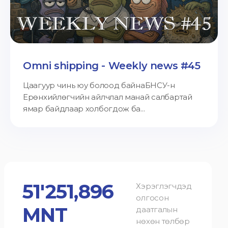
Omni shipping - Weekly news #45
Цаагуур чинь юу болоод байнаБНСУ-н
Ерөнхийлөгчийн айлчлал манай салбартай
ямар байдлаар холбогдож ба...
51'251,896
Хэрэглэгчдэд
олгосон
MNT
даатгалын
нөхөн төлбөр