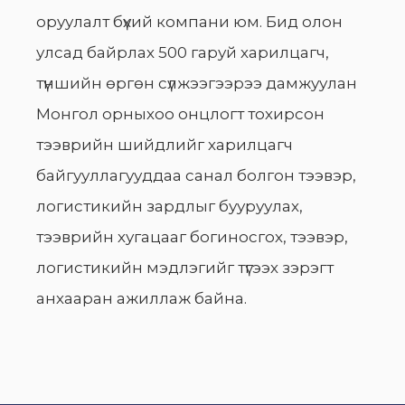
оруулалт бүхий компани юм. Бид олон
улсад байрлах 500 гаруй харилцагч,
түншийн өргөн сүлжээгээрээ дамжуулан
Монгол орныхоо онцлогт тохирсон
тээврийн шийдлийг харилцагч
байгууллагууддаа санал болгон тээвэр,
логистикийн зардлыг бууруулах,
тээврийн хугацааг богиносгох, тээвэр,
логистикийн мэдлэгийг түгээх зэрэгт
анхааран ажиллаж байна.