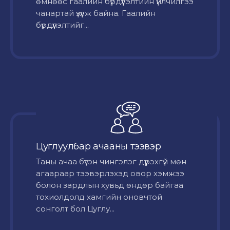
өмнөөс гаалийн бүрдүүлэлтийн үйлчилгээ
чанартай үзүүлж байна. Гаалийн
бүрдүүлэлтийг...
Цуглуулбар ачааны тээвэр
Таны ачаа бүтэн чингэлэг дүүрэхгүй мөн
агаараар тээвэрлэхэд овор хэмжээ
болон зардлын хувьд өндөр байгаа
тохиолдолд хамгийн оновчтой
сонголт бол Цуглу...