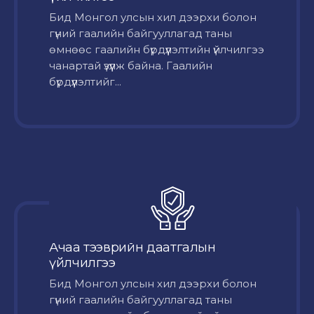
Бид Монгол улсын хил дээрхи болон
гүний гаалийн байгууллагад таны
өмнөөс гаалийн бүрдүүлэлтийн үйлчилгээ
чанартай үзүүлж байна. Гаалийн
бүрдүүлэлтийг...
Ачаа тээврийн даатгалын
үйлчилгээ
Бид Монгол улсын хил дээрхи болон
гүний гаалийн байгууллагад таны