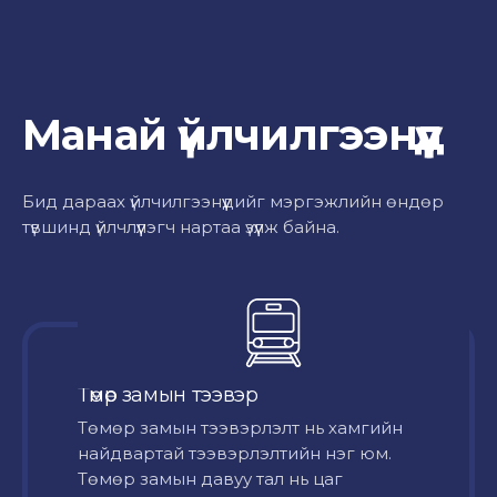
Манай үйлчилгээнүүд
Бид дараах үйлчилгээнүүдийг мэргэжлийн өндөр
түвшинд үйлчлүүлэгч нартаа үзүүлж байна.
Төмөр замын тээвэр
Төмөр замын тээвэрлэлт нь хамгийн
найдвартай тээвэрлэлтийн нэг юм.
Төмөр замын давуу тал нь цаг