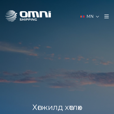
MN
Хөгжилд хөтлөх