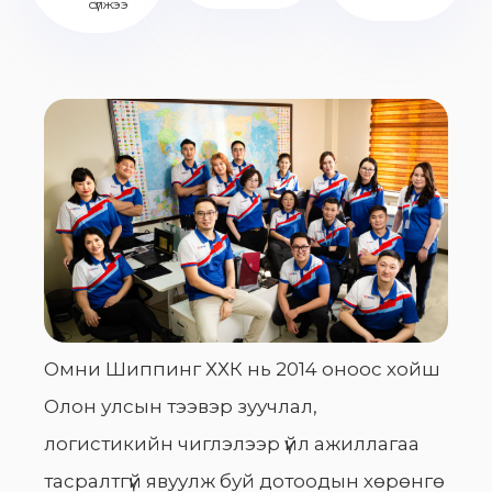
сүлжээ
Омни Шиппинг ХХК нь 2014 оноос хойш
Олон улсын тээвэр зуучлал,
логистикийн чиглэлээр үйл ажиллагаа
тасралтгүй явуулж буй дотоодын хөрөнгө