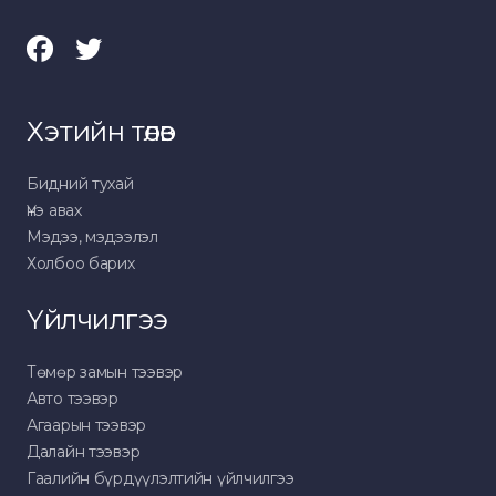
Хэтийн төлөв
Бидний тухай
Үнэ авах
Мэдээ, мэдээлэл
Холбоо барих
Үйлчилгээ
Төмөр замын тээвэр
Авто тээвэр
Агаарын тээвэр
Далайн тээвэр
Гаалийн бүрдүүлэлтийн үйлчилгээ