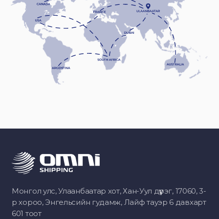
Монгол улс, Улаанбаатар хот, Хан-Уул дүүрэг, 17060, 3-
р хороо, Энгельсийн гудамж, Лайф тауэр 6 давхарт
601 тоот