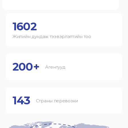
1602
Жилийн дундаж тээвэрлэлтийн тоо
200+
Агентууд
143
Страны перевозки