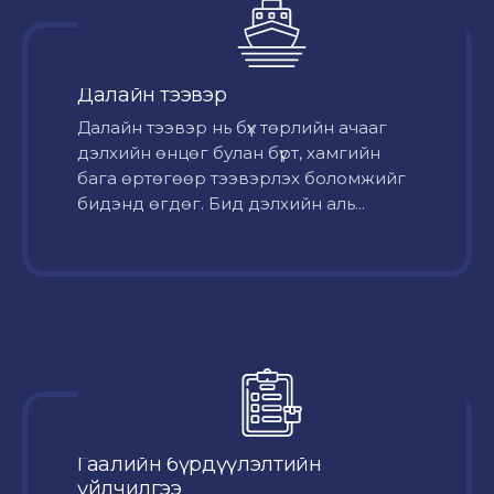
Далайн тээвэр
Далайн тээвэр нь бүх төрлийн ачааг
дэлхийн өнцөг булан бүрт, хамгийн
бага өртөгөөр тээвэрлэх боломжийг
бидэнд өгдөг. Бид дэлхийн аль...
Гаалийн бүрдүүлэлтийн
үйлчилгээ