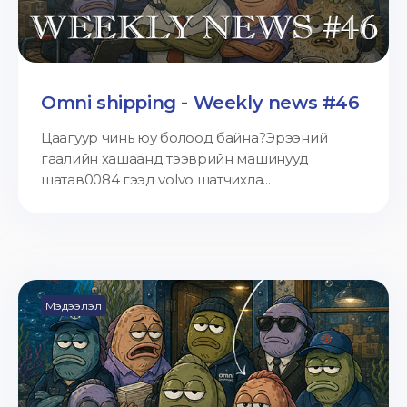
Omni shipping - Weekly news #46
Цаагуур чинь юу болоод байна?Эрээний
гаалийн хашаанд тээврийн машинууд
шатав0084 гээд volvo шатчихла...
Мэдээлэл