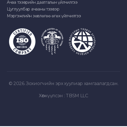
Ачаа тээврийн даатгалын үйлчилгээ
Цуглуулбар ачааны тээвэр
Мэргэжлийн зөвлөгөө өгөх үйлчилгээ
© 2026. Зохиогчийн эрх хуулиар хамгаалагдсан.
Хөгжүүлсэн :
TBSM LLC