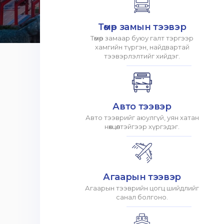
Төмөр замын тээвэр
Төмөр замаар буюу галт тэргээр
хамгийн түргэн, найдвартай
тээвэрлэлтийг хийдэг.
Авто тээвэр
Авто тээврийг аюулгүй, уян хатан
нөхцөлтэйгээр хүргэдэг.
Агаарын тээвэр
Агаарын тээврийн цогц шийдлийг
санал болгоно.