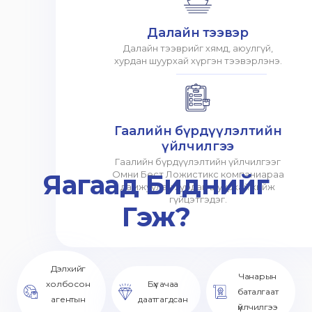
Далайн тээвэр
Далайн тээврийг хямд, аюулгүй,
хурдан шуурхай хүргэн тээвэрлэнэ.
Гаалийн бүрдүүлэлтийн
үйлчилгээ
Гаалийн бүрдүүлэлтийн үйлчилгээг
Яагаад Биднийг
Омни Бест Ложистикс компаниараа
дамжуулан хурдан шуурхай хийж
гүйцэтгэдэг.
Гэж?
Дэлхийг
Чанарын
холбосон
Бүх ачаа
баталгаат
агентын
даатгагдсан
үйлчилгээ