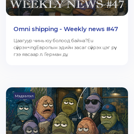
Omni shipping - Weekly news #47
Цаагуур чинь юу болоод байна?Eu
сүйрэх+ingЕвропын эдийн засаг сүйрэх цэг рүү
гээ явсаар л. Герман дү...
Мэдээлэл