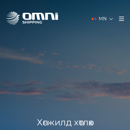
MN
Хөгжилд хөтлөх