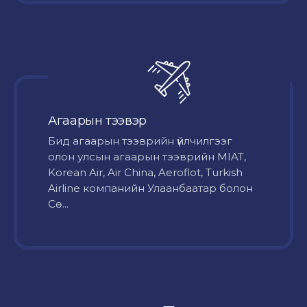
Агаарын тээвэр
Бид агаарын тээврийн үйлчилгээг
олон улсын агаарын тээврийн MIAT,
Korean Air, Air China, Aeroflot, Turkish
Airline компанийн Улаанбаатар болон
Сө...