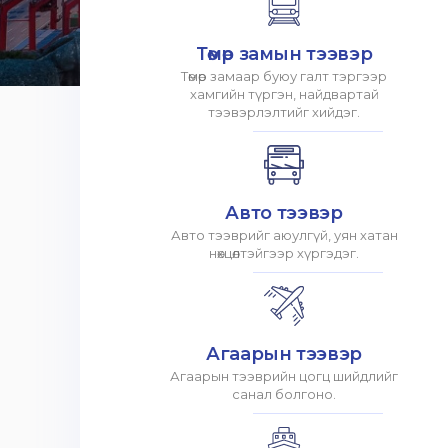
Төмөр замын тээвэр
Төмөр замаар буюу галт тэргээр
хамгийн түргэн, найдвартай
тээвэрлэлтийг хийдэг.
Авто тээвэр
Авто тээврийг аюулгүй, уян хатан
нөхцөлтэйгээр хүргэдэг.
Агаарын тээвэр
Агаарын тээврийн цогц шийдлийг
санал болгоно.