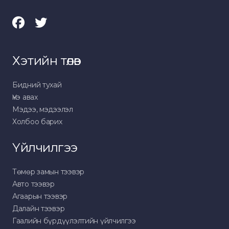
Хэтийн төлөв
Бидний тухай
Үнэ авах
Мэдээ, мэдээлэл
Холбоо барих
Үйлчилгээ
Төмөр замын тээвэр
Авто тээвэр
Агаарын тээвэр
Далайн тээвэр
Гаалийн бүрдүүлэлтийн үйлчилгээ