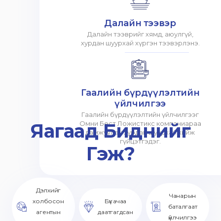
Далайн тээвэр
Далайн тээврийг хямд, аюулгүй,
хурдан шуурхай хүргэн тээвэрлэнэ.
Гаалийн бүрдүүлэлтийн
үйлчилгээ
Гаалийн бүрдүүлэлтийн үйлчилгээг
Яагаад Биднийг
Омни Бест Ложистикс компаниараа
дамжуулан хурдан шуурхай хийж
гүйцэтгэдэг.
Гэж?
Дэлхийг
Чанарын
холбосон
Бүх ачаа
баталгаат
агентын
даатгагдсан
үйлчилгээ