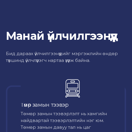
Манай үйлчилгээнүүд
Бид дараах үйлчилгээнүүдийг мэргэжлийн өндөр
түвшинд үйлчлүүлэгч нартаа үзүүлж байна.
Төмөр замын тээвэр
Төмөр замын тээвэрлэлт нь хамгийн
найдвартай тээвэрлэлтийн нэг юм.
Төмөр замын давуу тал нь цаг