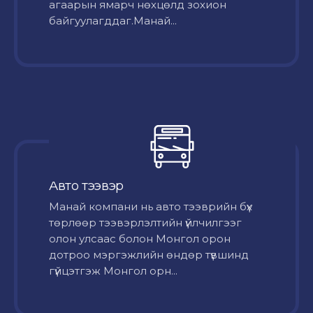
агаарын ямарч нөхцөлд зохион
байгуулагддаг.Манай...
Авто тээвэр
Mанай компани нь авто тээврийн бүх
төрлөөр тээвэрлэлтийн үйлчилгээг
олон улсаас болон Монгол орон
дотроо мэргэжлийн өндөр түвшинд
гүйцэтгэж Монгол орн...