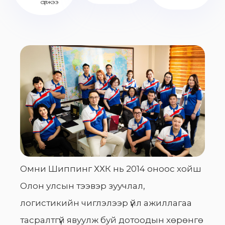
сүлжээ
Омни Шиппинг ХХК нь 2014 оноос хойш
Олон улсын тээвэр зуучлал,
логистикийн чиглэлээр үйл ажиллагаа
тасралтгүй явуулж буй дотоодын хөрөнгө