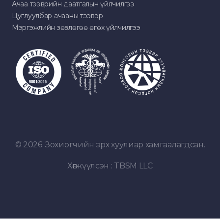
Ачаа тээврийн даатгалын үйлчилгээ
Цуглуулбар ачааны тээвэр
Мэргэжлийн зөвлөгөө өгөх үйлчилгээ
© 2026. Зохиогчийн эрх хуулиар хамгаалагдсан.
Хөгжүүлсэн :
TBSM LLC