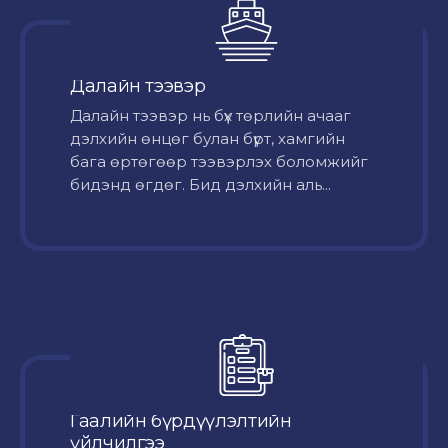
Далайн тээвэр
Далайн тээвэр нь бүх төрлийн ачааг
дэлхийн өнцөг булан бүрт, хамгийн
бага өртөгөөр тээвэрлэх боломжийг
бидэнд өгдөг. Бид дэлхийн аль...
Гаалийн бүрдүүлэлтийн
үйлчилгээ