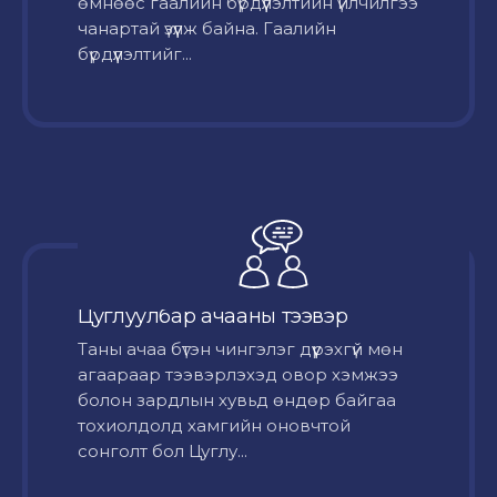
өмнөөс гаалийн бүрдүүлэлтийн үйлчилгээ
чанартай үзүүлж байна. Гаалийн
бүрдүүлэлтийг...
Цуглуулбар ачааны тээвэр
Таны ачаа бүтэн чингэлэг дүүрэхгүй мөн
агаараар тээвэрлэхэд овор хэмжээ
болон зардлын хувьд өндөр байгаа
тохиолдолд хамгийн оновчтой
сонголт бол Цуглу...