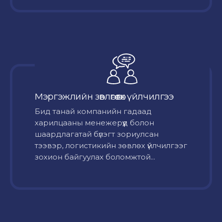
Мэргэжлийн зөвлөгөө өгөх үйлчилгээ
Бид танай компанийн гадаад
харилцааны менежерүүд болон
шаардлагатай бүлэгт зориулсан
тээвэр, логистикийн зөвлөх үйлчилгээг
зохион байгуулах боломжтой...