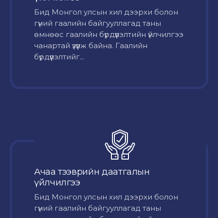
Бид Монгол улсын хил дээрхи болон
гүний гаалийн байгууллагад таны
өмнөөс гаалийн бүрдүүлэлтийн үйлчилгээ
чанартай үзүүлж байна. Гаалийн
бүрдүүлэлтийг...
Ачаа тээврийн даатгалын
үйлчилгээ
Бид Монгол улсын хил дээрхи болон
гүний гаалийн байгууллагад таны