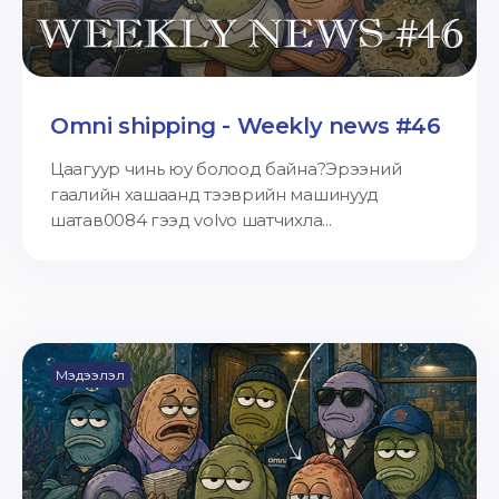
Omni shipping - Weekly news #46
Цаагуур чинь юу болоод байна?Эрээний
гаалийн хашаанд тээврийн машинууд
шатав0084 гээд volvo шатчихла...
Мэдээлэл