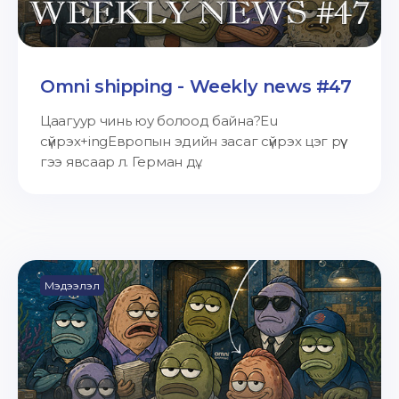
Omni shipping - Weekly news #47
Цаагуур чинь юу болоод байна?Eu
сүйрэх+ingЕвропын эдийн засаг сүйрэх цэг рүү
гээ явсаар л. Герман дү...
Мэдээлэл