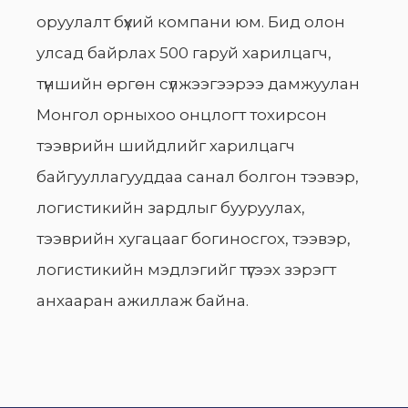
оруулалт бүхий компани юм. Бид олон
улсад байрлах 500 гаруй харилцагч,
түншийн өргөн сүлжээгээрээ дамжуулан
Монгол орныхоо онцлогт тохирсон
тээврийн шийдлийг харилцагч
байгууллагууддаа санал болгон тээвэр,
логистикийн зардлыг бууруулах,
тээврийн хугацааг богиносгох, тээвэр,
логистикийн мэдлэгийг түгээх зэрэгт
анхааран ажиллаж байна.