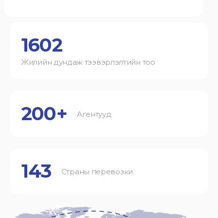
1602
Жилийн дундаж тээвэрлэлтийн тоо
200+
Агентууд
143
Страны перевозки