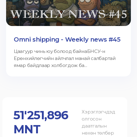
Omni shipping - Weekly news #45
Цаагуур чинь юу болоод байнаБНСУ-н
Ерөнхийлөгчийн айлчлал манай салбартай
ямар байдлаар холбогдож ба...
51'251,896
Хэрэглэгчдэд
олгосон
MNT
даатгалын
нөхөн төлбөр