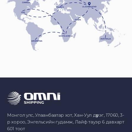
Монгол улс, Улаанбаатар хот, Хан-Уул дүүрэг, 17060, 3-
р хороо, Энгельсийн гудамж, Лайф тауэр 6 давхарт
601 тоот