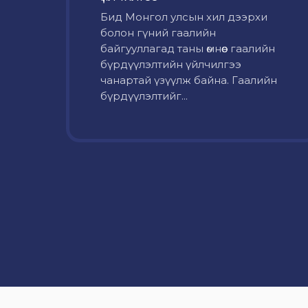
Бид Монгол улсын хил дээрхи
болон гүний гаалийн
байгууллагад таны өмнөөс гаалийн
бүрдүүлэлтийн үйлчилгээ
чанартай үзүүлж байна. Гаалийн
бүрдүүлэлтийг...