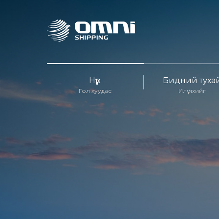
Нүүр
Бидний туха
Гол хуудас
Илүү ихийг