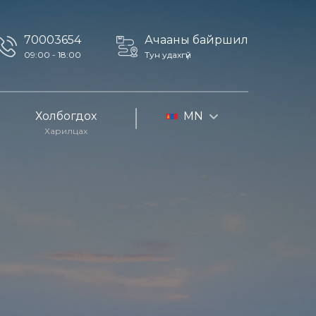
70003654
Ачааны байршил
09:00 - 18:00
Тун удахгүй
Холбогдох
MN
Харилцах