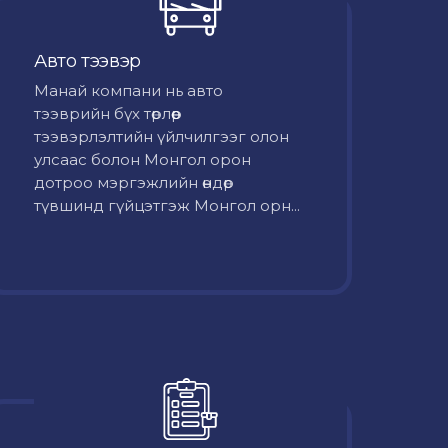
Авто тээвэр
Mанай компани нь авто
тээврийн бүх төрлөөр
тээвэрлэлтийн үйлчилгээг олон
улсаас болон Монгол орон
дотроо мэргэжлийн өндөр
түвшинд гүйцэтгэж Монгол орн...