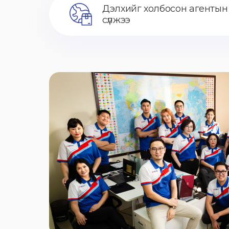
Дэлхийг холбосон агентын
сүлжээ