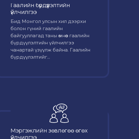
Гаалийн бүрдүүлэлтийн
үйлчилгээ
Бид Монгол улсын хил дээрхи
болон гүний гаалийн
байгууллагад таны өмнөөс гаалийн
бүрдүүлэлтийн үйлчилгээ
чанартай үзүүлж байна. Гаалийн
бүрдүүлэлтийг...
Мэргэжлийн зөвлөгөө өгөх
үйлчилгээ