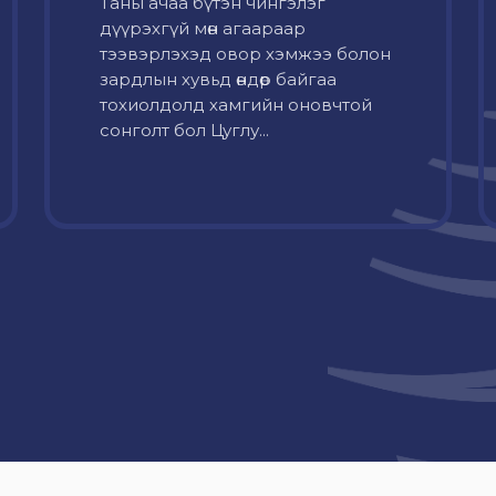
Таны ачаа бүтэн чингэлэг
дүүрэхгүй мөн агаараар
тээвэрлэхэд овор хэмжээ болон
зардлын хувьд өндөр байгаа
тохиолдолд хамгийн оновчтой
сонголт бол Цуглу...