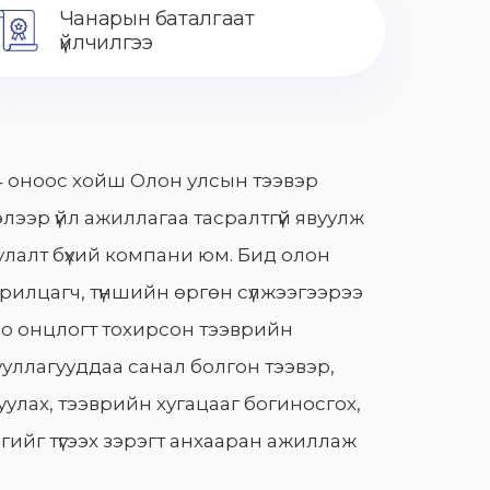
Чанарын баталгаат
үйлчилгээ
 оноос хойш Олон улсын тээвэр
лээр үйл ажиллагаа тасралтгүй явуулж
лалт бүхий компани юм. Бид олон
арилцагч, түншийн өргөн сүлжээгээрээ
о онцлогт тохирсон тээврийн
уллагууддаа санал болгон тээвэр,
улах, тээврийн хугацааг богиносгох,
гийг түгээх зэрэгт анхааран ажиллаж