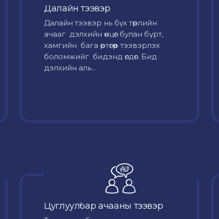
Далайн тээвэр
Далайн тээвэр нь бүх төрлийн
ачааг дэлхийн өнцөг булан бүрт,
хамгийн бага өртөгөөр тээвэрлэх
боломжийг бидэнд өгдөг. Бид
дэлхийн аль...
Цуглуулбар ачааны тээвэр