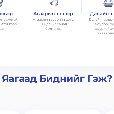
ээвэр
Агаарын тээвэр
Далайн т
г аюулгүй,
Агаарын тээврийн цогц
Далайн тээври
хцөлтэйгээр
шийдлийг санал
аюулгүй, х
дэг.
болгоно.
шуурхай х
тээвэрлэ
Яагаад Биднийг Гэж?