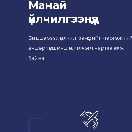
Манай
үйлчилгээнүүд
Бид дараах үйлчилгээнүүдийг мэргэжли
өндөр түвшинд үйлчлүүлэгч нартаа үзүүлж
байна.