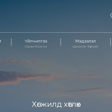
й
Үйлчилгээ
Мэдээлэл
Санал болгох
Шинэлэг бүхнийг
Хөгжилд хөтлөх