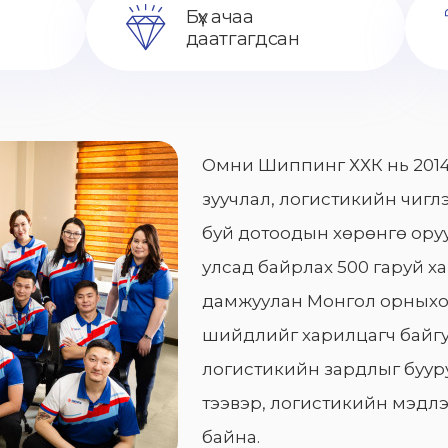
Бүх ачаа
даатгагдсан
Омни Шиппинг ХХК нь 2014
зуучлал, логистикийн чиглэ
буй дотоодын хөрөнгө оруу
улсад байрлах 500 гаруй х
дамжуулан Монгол орныхо
шийдлийг харилцагч байгу
логистикийн зардлыг бууру
тээвэр, логистикийн мэдлэ
байна.