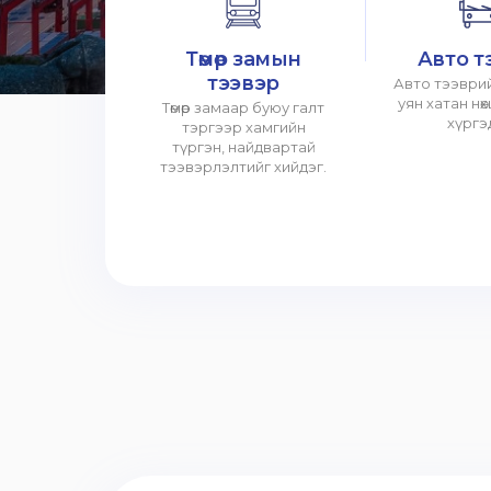
Төмөр замын
Авто т
тээвэр
Авто тээврий
уян хатан нө
Төмөр замаар буюу галт
хүргэ
тэргээр хамгийн
түргэн, найдвартай
тээвэрлэлтийг хийдэг.