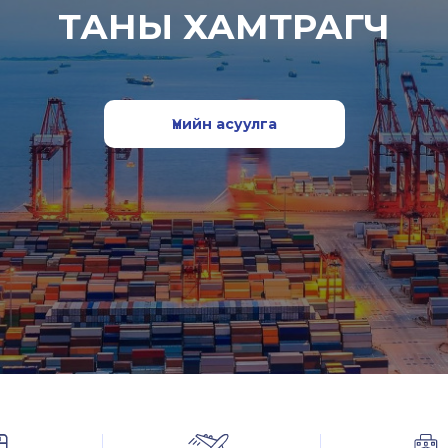
ТАНЫ ХАМТРАГЧ
Үнийн асуулга