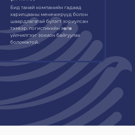
Бид танай компанийн гадаад
харилцааны менежерүүд болон
шаардлагатай бүлэгт зориулсан
тээвэр, логистикийн зөвлөх
үйлчилгээг зохион байгуулах
боломжтой...