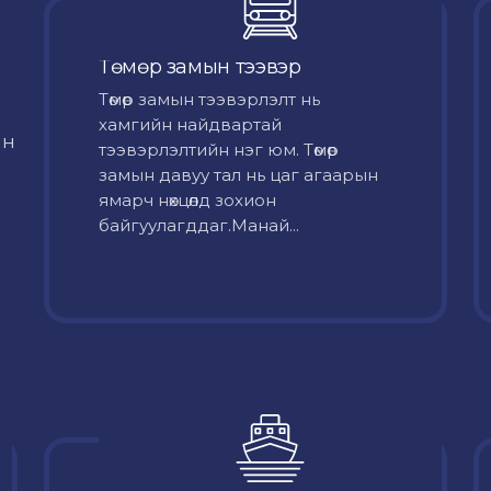
Төмөр замын тээвэр
Төмөр замын тээвэрлэлт нь
хамгийн найдвартай
йн
тээвэрлэлтийн нэг юм. Төмөр
замын давуу тал нь цаг агаарын
ямарч нөхцөлд зохион
байгуулагддаг.Манай...