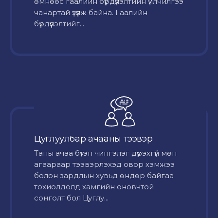
өмнөөс гаалийн бүрдүүлэлтийн үйлчилгээ
чанартай үзүүлж байна. Гаалийн
бүрдүүлэлтийг...
Цуглуулбар ачааны тээвэр
Таны ачаа бүтэн чингэлэг дүүрэхгүй мөн
агаараар тээвэрлэхэд овор хэмжээ
болон зардлын хувьд өндөр байгаа
тохиолдолд хамгийн оновчтой
сонголт бол Цуглу...