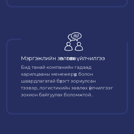
Мэргэжлийн зөвлөгөө өгөх үйлчилгээ
Бид танай компанийн гадаад
харилцааны менежерүүд болон
шаардлагатай бүлэгт зориулсан
тээвэр, логистикийн зөвлөх үйлчилгээг
зохион байгуулах боломжтой...