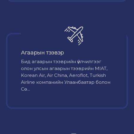
Агаарын тээвэр
Бид агаарын тээврийн үйлчилгээг
олон улсын агаарын тээврийн MIAT,
Korean Air, Air China, Aeroflot, Turkish
Airline компанийн Улаанбаатар болон
Сө...