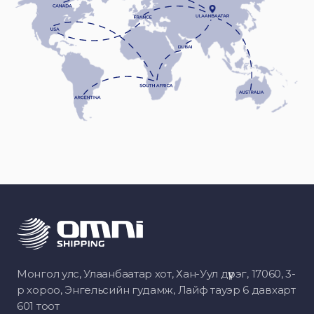
Монгол улс, Улаанбаатар хот, Хан-Уул дүүрэг, 17060, 3-
р хороо, Энгельсийн гудамж, Лайф тауэр 6 давхарт
601 тоот