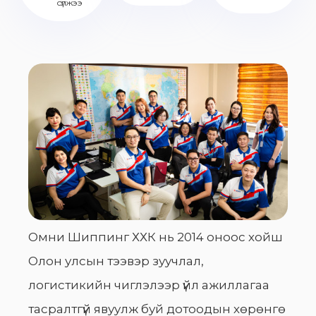
сүлжээ
Омни Шиппинг ХХК нь 2014 оноос хойш
Олон улсын тээвэр зуучлал,
логистикийн чиглэлээр үйл ажиллагаа
тасралтгүй явуулж буй дотоодын хөрөнгө