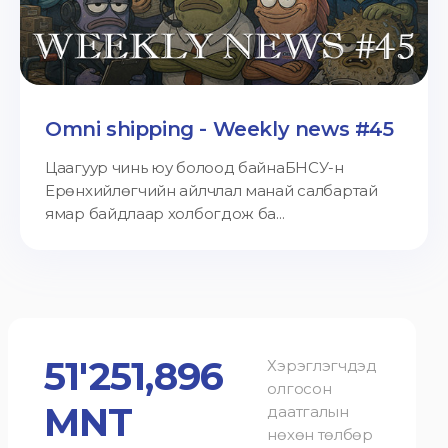
Omni shipping - Weekly news #45
Цаагуур чинь юу болоод байнаБНСУ-н
Ерөнхийлөгчийн айлчлал манай салбартай
ямар байдлаар холбогдож ба...
51'251,896
Хэрэглэгчдэд
олгосон
MNT
даатгалын
нөхөн төлбөр