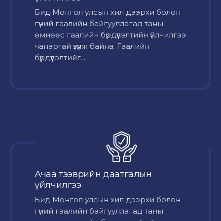
Бид Монгол улсын хил дээрхи болон
гүний гаалийн байгууллагад таны
өмнөөс гаалийн бүрдүүлэлтийн үйлчилгээ
чанартай үзүүлж байна. Гаалийн
бүрдүүлэлтийг...
Ачаа тээврийн даатгалын
үйлчилгээ
Бид Монгол улсын хил дээрхи болон
гүний гаалийн байгууллагад таны