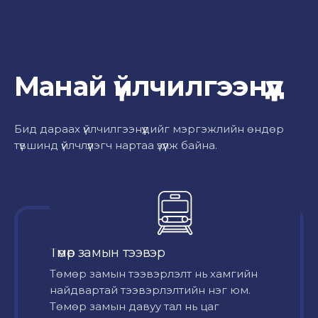
Манай үйлчилгээнүүд
Бид дараах үйлчилгээнүүдийг мэргэжлийн өндөр
түвшинд үйлчлүүлэгч нартаа үзүүлж байна.
Төмөр замын тээвэр
Төмөр замын тээвэрлэлт нь хамгийн
найдвартай тээвэрлэлтийн нэг юм.
Төмөр замын давуу тал нь цаг