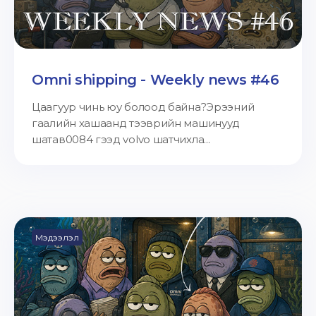
Omni shipping - Weekly news #46
Цаагуур чинь юу болоод байна?Эрээний
гаалийн хашаанд тээврийн машинууд
шатав0084 гээд volvo шатчихла...
Мэдээлэл