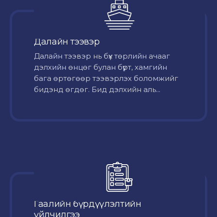
Далайн тээвэр
Далайн тээвэр нь бүх төрлийн ачааг
дэлхийн өнцөг булан бүрт, хамгийн
бага өртөгөөр тээвэрлэх боломжийг
бидэнд өгдөг. Бид дэлхийн аль...
Гаалийн бүрдүүлэлтийн
үйлчилгээ