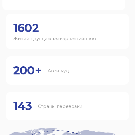
1602
Жилийн дундаж тээвэрлэлтийн тоо
200+
Агентууд
143
Страны перевозки