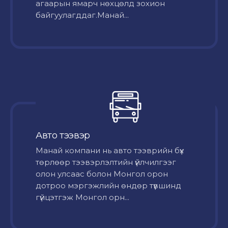
агаарын ямарч нөхцөлд зохион
байгуулагддаг.Манай...
Авто тээвэр
Mанай компани нь авто тээврийн бүх
төрлөөр тээвэрлэлтийн үйлчилгээг
олон улсаас болон Монгол орон
дотроо мэргэжлийн өндөр түвшинд
гүйцэтгэж Монгол орн...