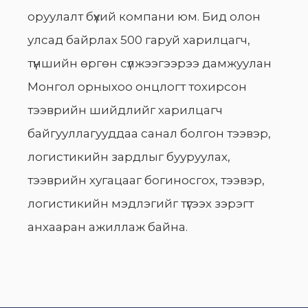
оруулалт бүхий компани юм. Бид олон
улсад байрлах 500 гаруй харилцагч,
түншийн өргөн сүлжээгээрээ дамжуулан
Монгол орныхоо онцлогт тохирсон
тээврийн шийдлийг харилцагч
байгууллагууддаа санал болгон тээвэр,
логистикийн зардлыг бууруулах,
тээврийн хугацааг богиносгох, тээвэр,
логистикийн мэдлэгийг түгээх зэрэгт
анхааран ажиллаж байна.