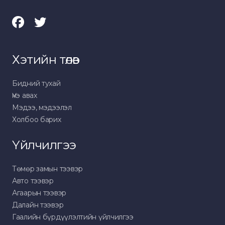
Хэтийн төлөв
Бидний тухай
Үнэ авах
Мэдээ, мэдээлэл
Холбоо барих
Үйлчилгээ
Төмөр замын тээвэр
Авто тээвэр
Агаарын тээвэр
Далайн тээвэр
Гаалийн бүрдүүлэлтийн үйлчилгээ