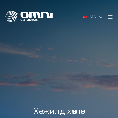
MN
Хөгжилд хөтлөх