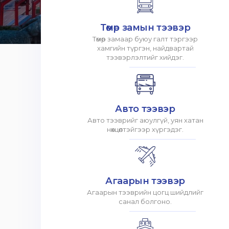
Төмөр замын тээвэр
Төмөр замаар буюу галт тэргээр
хамгийн түргэн, найдвартай
тээвэрлэлтийг хийдэг.
Авто тээвэр
Авто тээврийг аюулгүй, уян хатан
нөхцөлтэйгээр хүргэдэг.
Агаарын тээвэр
Агаарын тээврийн цогц шийдлийг
санал болгоно.