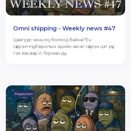
Omni shipping - Weekly news #47
Цаагуур чинь юу болоод байна?Eu
сүйрэх+ingЕвропын эдийн засаг сүйрэх цэг рүү
гээ явсаар л. Герман дү...
Мэдээлэл