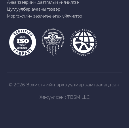
Ачаа тээврийн даатгалын үйлчилгээ
Цуглуулбар ачааны тээвэр
Мэргэжлийн зөвлөгөө өгөх үйлчилгээ
© 2026. Зохиогчийн эрх хуулиар хамгаалагдсан.
Хөгжүүлсэн :
TBSM LLC