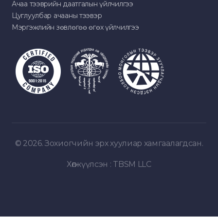
Ачаа тээврийн даатгалын үйлчилгээ
Цуглуулбар ачааны тээвэр
Мэргэжлийн зөвлөгөө өгөх үйлчилгээ
© 2026. Зохиогчийн эрх хуулиар хамгаалагдсан.
Хөгжүүлсэн :
TBSM LLC