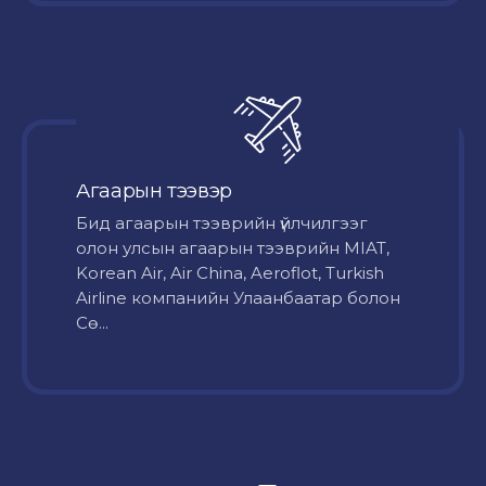
Агаарын тээвэр
Бид агаарын тээврийн үйлчилгээг
олон улсын агаарын тээврийн MIAT,
Korean Air, Air China, Aeroflot, Turkish
Airline компанийн Улаанбаатар болон
Сө...