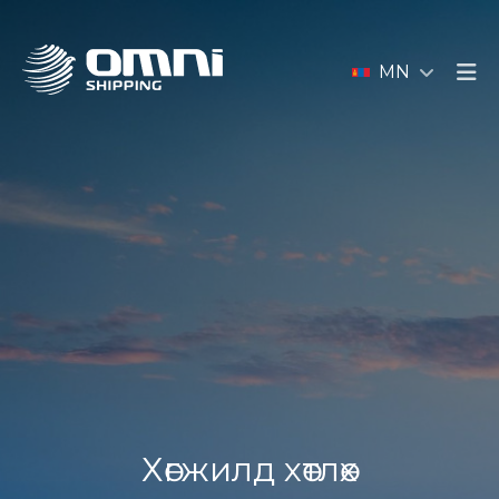
MN
Хөгжилд хөтлөх