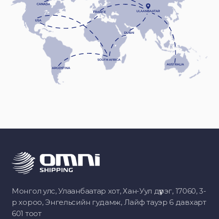
Монгол улс, Улаанбаатар хот, Хан-Уул дүүрэг, 17060, 3-
р хороо, Энгельсийн гудамж, Лайф тауэр 6 давхарт
601 тоот