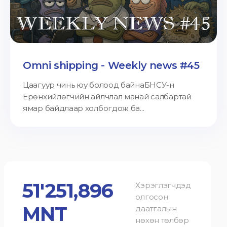
Omni shipping - Weekly news #45
Цаагуур чинь юу болоод байнаБНСУ-н
Ерөнхийлөгчийн айлчлал манай салбартай
ямар байдлаар холбогдож ба...
51'251,896
Хэрэглэгчдэд
олгосон
MNT
даатгалын
нөхөн төлбөр