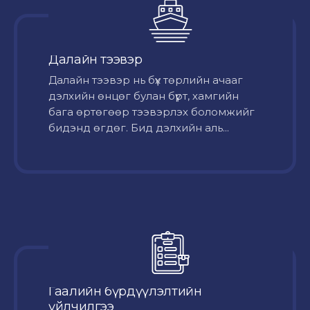
Далайн тээвэр
Далайн тээвэр нь бүх төрлийн ачааг
дэлхийн өнцөг булан бүрт, хамгийн
бага өртөгөөр тээвэрлэх боломжийг
бидэнд өгдөг. Бид дэлхийн аль...
Гаалийн бүрдүүлэлтийн
үйлчилгээ