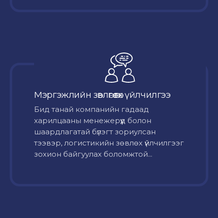
Мэргэжлийн зөвлөгөө өгөх үйлчилгээ
Бид танай компанийн гадаад
харилцааны менежерүүд болон
шаардлагатай бүлэгт зориулсан
тээвэр, логистикийн зөвлөх үйлчилгээг
зохион байгуулах боломжтой...