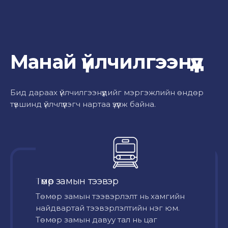
Манай үйлчилгээнүүд
Бид дараах үйлчилгээнүүдийг мэргэжлийн өндөр
түвшинд үйлчлүүлэгч нартаа үзүүлж байна.
Төмөр замын тээвэр
Төмөр замын тээвэрлэлт нь хамгийн
найдвартай тээвэрлэлтийн нэг юм.
Төмөр замын давуу тал нь цаг