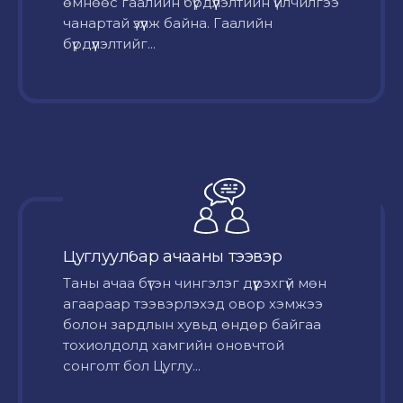
өмнөөс гаалийн бүрдүүлэлтийн үйлчилгээ
чанартай үзүүлж байна. Гаалийн
бүрдүүлэлтийг...
Цуглуулбар ачааны тээвэр
Таны ачаа бүтэн чингэлэг дүүрэхгүй мөн
агаараар тээвэрлэхэд овор хэмжээ
болон зардлын хувьд өндөр байгаа
тохиолдолд хамгийн оновчтой
сонголт бол Цуглу...