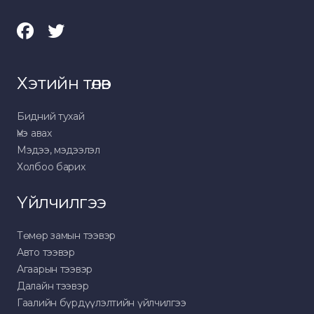
Хэтийн төлөв
Бидний тухай
Үнэ авах
Мэдээ, мэдээлэл
Холбоо барих
Үйлчилгээ
Төмөр замын тээвэр
Авто тээвэр
Агаарын тээвэр
Далайн тээвэр
Гаалийн бүрдүүлэлтийн үйлчилгээ