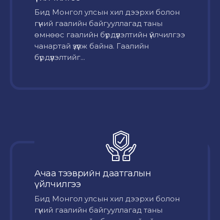
Бид Монгол улсын хил дээрхи болон
гүний гаалийн байгууллагад таны
өмнөөс гаалийн бүрдүүлэлтийн үйлчилгээ
чанартай үзүүлж байна. Гаалийн
бүрдүүлэлтийг...
Ачаа тээврийн даатгалын
үйлчилгээ
Бид Монгол улсын хил дээрхи болон
гүний гаалийн байгууллагад таны