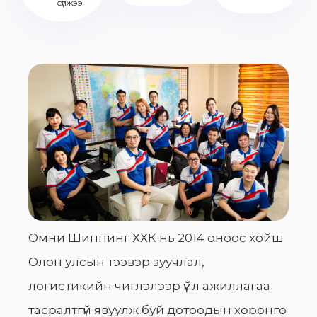
сүлжээ
Омни Шиппинг ХХК нь 2014 оноос хойш
Олон улсын тээвэр зуучлал,
логистикийн чиглэлээр үйл ажиллагаа
тасралтгүй явуулж буй дотоодын хөрөнгө