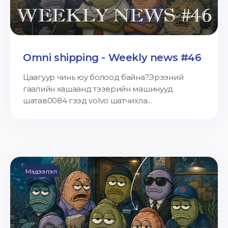
Omni shipping - Weekly news #46
Цаагуур чинь юу болоод байна?Эрээний
гаалийн хашаанд тээврийн машинууд
шатав0084 гээд volvo шатчихла...
Мэдээлэл