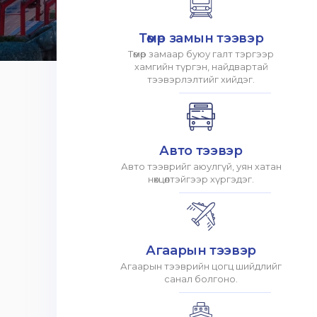
Төмөр замын тээвэр
Төмөр замаар буюу галт тэргээр
хамгийн түргэн, найдвартай
тээвэрлэлтийг хийдэг.
Авто тээвэр
Авто тээврийг аюулгүй, уян хатан
нөхцөлтэйгээр хүргэдэг.
Агаарын тээвэр
Агаарын тээврийн цогц шийдлийг
санал болгоно.