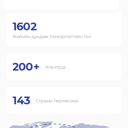
1602
Жилийн дундаж тээвэрлэлтийн тоо
200+
Агентууд
143
Страны перевозки