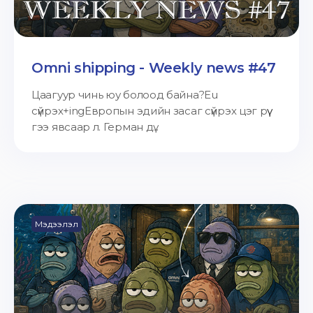
Omni shipping - Weekly news #47
Цаагуур чинь юу болоод байна?Eu
сүйрэх+ingЕвропын эдийн засаг сүйрэх цэг рүү
гээ явсаар л. Герман дү...
Мэдээлэл