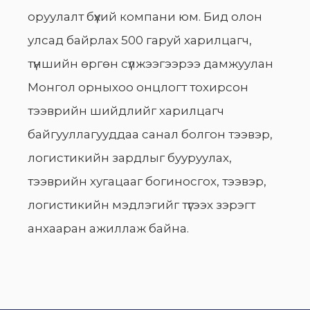
оруулалт бүхий компани юм. Бид олон
улсад байрлах 500 гаруй харилцагч,
түншийн өргөн сүлжээгээрээ дамжуулан
Монгол орныхоо онцлогт тохирсон
тээврийн шийдлийг харилцагч
байгууллагууддаа санал болгон тээвэр,
логистикийн зардлыг бууруулах,
тээврийн хугацааг богиносгох, тээвэр,
логистикийн мэдлэгийг түгээх зэрэгт
анхааран ажиллаж байна.