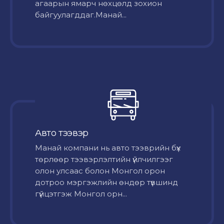
агаарын ямарч нөхцөлд зохион
байгуулагддаг.Манай...
Авто тээвэр
Mанай компани нь авто тээврийн бүх
төрлөөр тээвэрлэлтийн үйлчилгээг
олон улсаас болон Монгол орон
дотроо мэргэжлийн өндөр түвшинд
гүйцэтгэж Монгол орн...