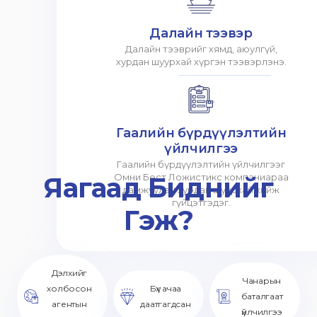
Далайн тээвэр
Далайн тээврийг хямд, аюулгүй,
хурдан шуурхай хүргэн тээвэрлэнэ.
Гаалийн бүрдүүлэлтийн
үйлчилгээ
Гаалийн бүрдүүлэлтийн үйлчилгээг
Яагаад Биднийг
Омни Бест Ложистикс компаниараа
дамжуулан хурдан шуурхай хийж
гүйцэтгэдэг.
Гэж?
Дэлхийг
Чанарын
холбосон
Бүх ачаа
баталгаат
агентын
даатгагдсан
үйлчилгээ