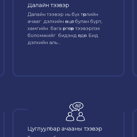
Далайн тээвэр
Далайн тээвэр нь бүх төрлийн
ачааг дэлхийн өнцөг булан бүрт,
хамгийн бага өртөгөөр тээвэрлэх
боломжийг бидэнд өгдөг. Бид
дэлхийн аль...
Цуглуулбар ачааны тээвэр