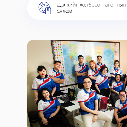
Дэлхийг холбосон агентын
сүлжээ