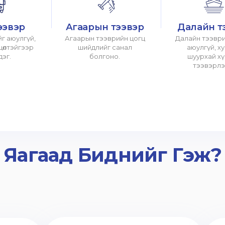
ээвэр
Агаарын тээвэр
Далайн т
г аюулгүй,
Агаарын тээврийн цогц
Далайн тээври
хцөлтэйгээр
шийдлийг санал
аюулгүй, х
дэг.
болгоно.
шуурхай х
тээвэрлэ
Яагаад Биднийг Гэж?