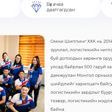
Бүх ачаа
даатгагдсан
Омни Шиппинг ХХК нь 2014
зуучлал, логистикийн чиглэ
буй дотоодын хөрөнгө оруу
улсад байрлах 500 гаруй х
дамжуулан Монгол орныхо
шийдлийг харилцагч байгу
логистикийн зардлыг бууру
тээвэр, логистикийн мэдлэ
байна.