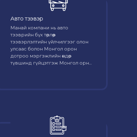
Авто тээвэр
Mанай компани нь авто
тээврийн бүх төрлөөр
тээвэрлэлтийн үйлчилгээг олон
улсаас болон Монгол орон
дотроо мэргэжлийн өндөр
түвшинд гүйцэтгэж Монгол орн...