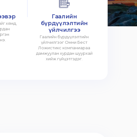
ээвэр
Гаалийн
бүрдүүлэлтийн
йг хямд,
урдан
үйлчилгээ
үргэн
Гаалийн бүрдүүлэлтийн
нэ.
үйлчилгээг Омни Бест
Ложистикс компаниараа
дамжуулан хурдан шуурхай
хийж гүйцэтгэдэг.