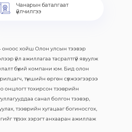
Чанарын баталгаат
үйлчилгээ
 оноос хойш Олон улсын тээвэр
лээр үйл ажиллагаа тасралтгүй явуулж
лалт бүхий компани юм. Бид олон
арилцагч, түншийн өргөн сүлжээгээрээ
о онцлогт тохирсон тээврийн
уллагууддаа санал болгон тээвэр,
улах, тээврийн хугацааг богиносгох,
гийг түгээх зэрэгт анхааран ажиллаж