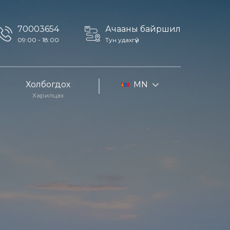
70003654
Ачааны байршил
09:00 - 18:00
Тун удахгүй
Холбогдох
MN
Харилцах