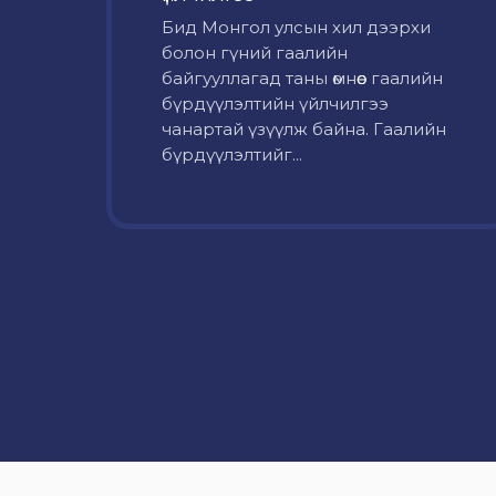
Бид Монгол улсын хил дээрхи
болон гүний гаалийн
байгууллагад таны өмнөөс гаалийн
бүрдүүлэлтийн үйлчилгээ
чанартай үзүүлж байна. Гаалийн
бүрдүүлэлтийг...