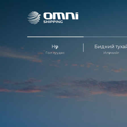
Нүүр
Бидний туха
Гол хуудас
Илүү ихийг