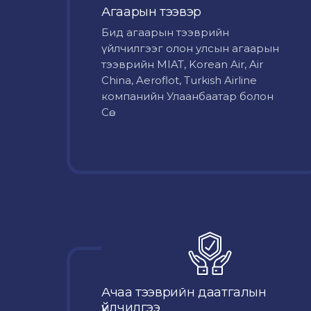
Агаарын тээвэр
Бид агаарын тээврийн
үйлчилгээг олон улсын агаарын
тээврийн MIAT, Korean Air, Air
China, Aeroflot, Turkish Airline
компанийн Улаанбаатар болон
Сө...
Ачаа тээврийн даатгалын
үйлчилгээ