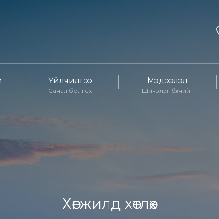
й
Үйлчилгээ
Мэдээлэл
Санал болгох
Шинэлэг бүхнийг
Хөгжилд хөтлөх