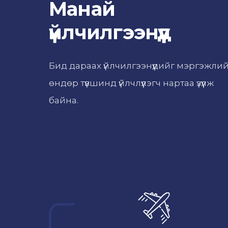
Манай
үйлчилгээнүүд
Бид дараах үйлчилгээнүүдийг мэргэжли
өндөр түвшинд үйлчлүүлэгч нартаа үзүүлж
байна.