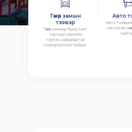
Төмөр замын
Авто т
тээвэр
Авто тээврий
уян хатан нө
Төмөр замаар буюу галт
хүргэ
тэргээр хамгийн
түргэн, найдвартай
тээвэрлэлтийг хийдэг.