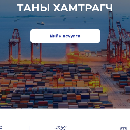
ТАНЫ ХАМТРАГЧ
Үнийн асуулга