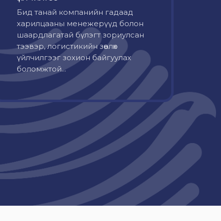
Бид танай компанийн гадаад
харилцааны менежерүүд болон
шаардлагатай бүлэгт зориулсан
тээвэр, логистикийн зөвлөх
үйлчилгээг зохион байгуулах
боломжтой...