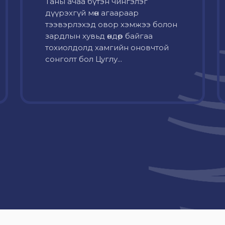
Таны ачаа бүтэн чингэлэг
дүүрэхгүй мөн агаараар
тээвэрлэхэд овор хэмжээ болон
зардлын хувьд өндөр байгаа
тохиолдолд хамгийн оновчтой
сонголт бол Цуглу...