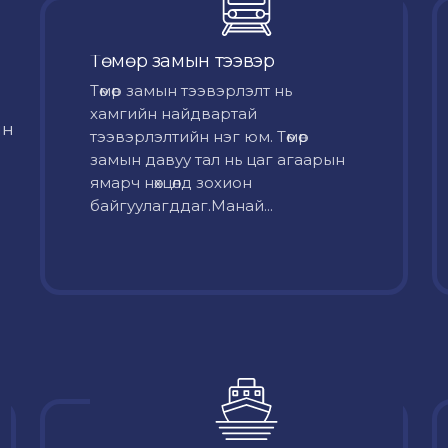
Төмөр замын тээвэр
Төмөр замын тээвэрлэлт нь
хамгийн найдвартай
йн
тээвэрлэлтийн нэг юм. Төмөр
замын давуу тал нь цаг агаарын
ямарч нөхцөлд зохион
байгуулагддаг.Манай...