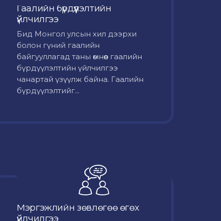
Гаалийн бүрдүүлэлтийн
үйлчилгээ
Бид Монгол улсын хил дээрхи
болон гүний гаалийн
байгууллагад таны өмнөөс гаалийн
бүрдүүлэлтийн үйлчилгээ
чанартай үзүүлж байна. Гаалийн
бүрдүүлэлтийг...
Мэргэжлийн зөвлөгөө өгөх
үйлчилгээ