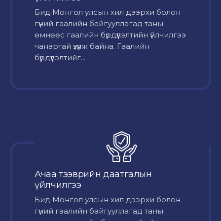
Бид Монгол улсын хил дээрхи болон
гүний гаалийн байгууллагад таны
өмнөөс гаалийн бүрдүүлэлтийн үйлчилгээ
чанартай үзүүлж байна. Гаалийн
бүрдүүлэлтийг...
Ачаа тээврийн даатгалын
үйлчилгээ
Бид Монгол улсын хил дээрхи болон
гүний гаалийн байгууллагад таны