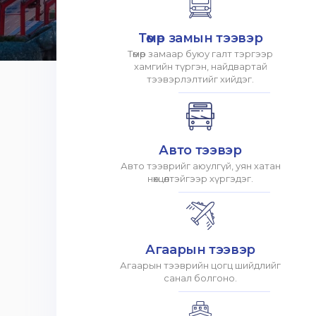
Төмөр замын тээвэр
Төмөр замаар буюу галт тэргээр
хамгийн түргэн, найдвартай
тээвэрлэлтийг хийдэг.
Авто тээвэр
Авто тээврийг аюулгүй, уян хатан
нөхцөлтэйгээр хүргэдэг.
Агаарын тээвэр
Агаарын тээврийн цогц шийдлийг
санал болгоно.