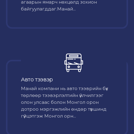
агаарын ямарч нөхцөлд зохион
байгуулагддаг.Манай...
Авто тээвэр
Mанай компани нь авто тээврийн бүх
төрлөөр тээвэрлэлтийн үйлчилгээг
олон улсаас болон Монгол орон
дотроо мэргэжлийн өндөр түвшинд
гүйцэтгэж Монгол орн...