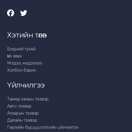
Хэтийн төлөв
Бидний тухай
Үнэ авах
Мэдээ, мэдээлэл
Холбоо барих
Үйлчилгээ
Төмөр замын тээвэр
Авто тээвэр
Агаарын тээвэр
Далайн тээвэр
Гаалийн бүрдүүлэлтийн үйлчилгээ