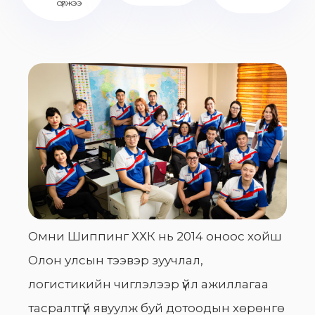
сүлжээ
Омни Шиппинг ХХК нь 2014 оноос хойш
Олон улсын тээвэр зуучлал,
логистикийн чиглэлээр үйл ажиллагаа
тасралтгүй явуулж буй дотоодын хөрөнгө