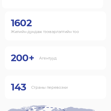
1602
Жилийн дундаж тээвэрлэлтийн тоо
200+
Агентууд
143
Страны перевозки