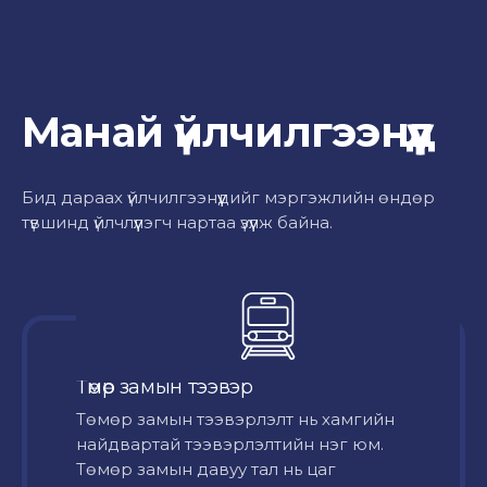
Манай үйлчилгээнүүд
Бид дараах үйлчилгээнүүдийг мэргэжлийн өндөр
түвшинд үйлчлүүлэгч нартаа үзүүлж байна.
Төмөр замын тээвэр
Төмөр замын тээвэрлэлт нь хамгийн
найдвартай тээвэрлэлтийн нэг юм.
Төмөр замын давуу тал нь цаг