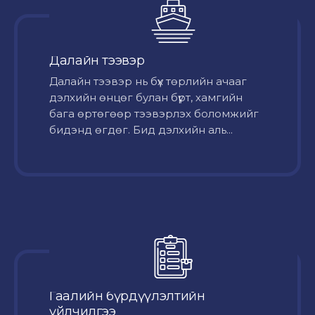
Далайн тээвэр
Далайн тээвэр нь бүх төрлийн ачааг
дэлхийн өнцөг булан бүрт, хамгийн
бага өртөгөөр тээвэрлэх боломжийг
бидэнд өгдөг. Бид дэлхийн аль...
Гаалийн бүрдүүлэлтийн
үйлчилгээ