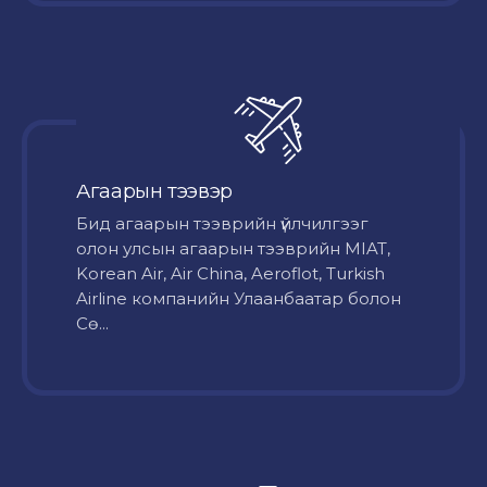
Агаарын тээвэр
Бид агаарын тээврийн үйлчилгээг
олон улсын агаарын тээврийн MIAT,
Korean Air, Air China, Aeroflot, Turkish
Airline компанийн Улаанбаатар болон
Сө...