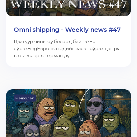
Omni shipping - Weekly news #47
Цаагуур чинь юу болоод байна?Eu
сүйрэх+ingЕвропын эдийн засаг сүйрэх цэг рүү
гээ явсаар л. Герман дү...
Мэдээлэл