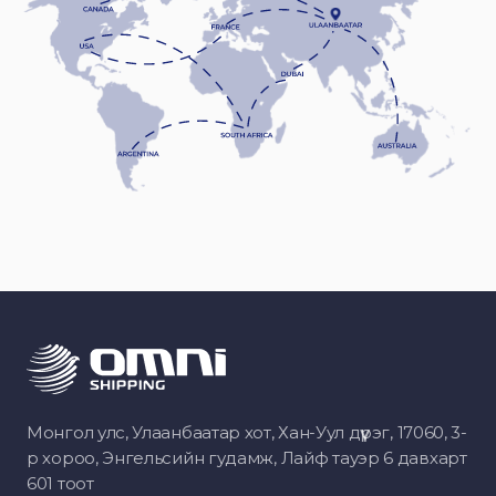
Монгол улс, Улаанбаатар хот, Хан-Уул дүүрэг, 17060, 3-
р хороо, Энгельсийн гудамж, Лайф тауэр 6 давхарт
601 тоот