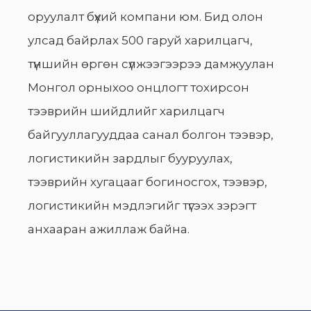
оруулалт бүхий компани юм. Бид олон
улсад байрлах 500 гаруй харилцагч,
түншийн өргөн сүлжээгээрээ дамжуулан
Монгол орныхоо онцлогт тохирсон
тээврийн шийдлийг харилцагч
байгууллагууддаа санал болгон тээвэр,
логистикийн зардлыг бууруулах,
тээврийн хугацааг богиносгох, тээвэр,
логистикийн мэдлэгийг түгээх зэрэгт
анхааран ажиллаж байна.