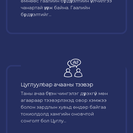
өмнөөс гаалийн бүрдүүлэлтийн үйлчилгээ
чанартай үзүүлж байна. Гаалийн
бүрдүүлэлтийг...
Цуглуулбар ачааны тээвэр
Таны ачаа бүтэн чингэлэг дүүрэхгүй мөн
агаараар тээвэрлэхэд овор хэмжээ
болон зардлын хувьд өндөр байгаа
тохиолдолд хамгийн оновчтой
сонголт бол Цуглу...