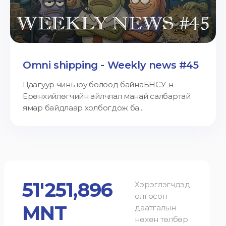
Omni shipping - Weekly news #45
Цаагуур чинь юу болоод байнаБНСУ-н
Ерөнхийлөгчийн айлчлал манай салбартай
ямар байдлаар холбогдож ба...
51'251,896
Хэрэглэгчдэд
олгосон
MNT
даатгалын
нөхөн төлбөр