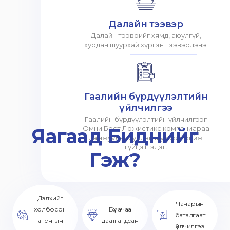
Далайн тээвэр
Далайн тээврийг хямд, аюулгүй,
хурдан шуурхай хүргэн тээвэрлэнэ.
Гаалийн бүрдүүлэлтийн
үйлчилгээ
Гаалийн бүрдүүлэлтийн үйлчилгээг
Яагаад Биднийг
Омни Бест Ложистикс компаниараа
дамжуулан хурдан шуурхай хийж
гүйцэтгэдэг.
Гэж?
Дэлхийг
Чанарын
холбосон
Бүх ачаа
баталгаат
агентын
даатгагдсан
үйлчилгээ