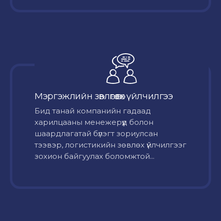
Мэргэжлийн зөвлөгөө өгөх үйлчилгээ
Бид танай компанийн гадаад
харилцааны менежерүүд болон
шаардлагатай бүлэгт зориулсан
тээвэр, логистикийн зөвлөх үйлчилгээг
зохион байгуулах боломжтой...