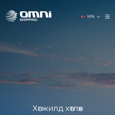
MN
Хөгжилд хөтлөх