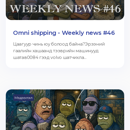
Omni shipping - Weekly news #46
Цаагуур чинь юу болоод байна?Эрээний
гаалийн хашаанд тээврийн машинууд
шатав0084 гээд volvo шатчихла...
Мэдээлэл