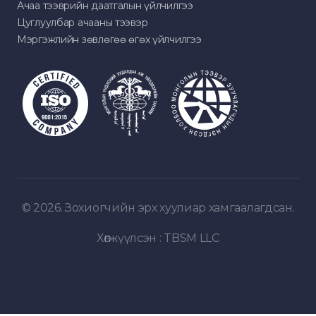
Ачаа тээврийн даатгалын үйлчилгээ
Цуглуулбар ачааны тээвэр
Мэргэжлийн зөвлөгөө өгөх үйлчилгээ
© 2026. Зохиогчийн эрх хуулиар хамгаалагдсан.
Хөгжүүлсэн :
TBSM LLC