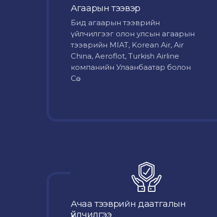
Агаарын тээвэр
Бид агаарын тээврийн
үйлчилгээг олон улсын агаарын
тээврийн MIAT, Korean Air, Air
China, Aeroflot, Turkish Airline
компанийн Улаанбаатар болон
Сө...
Ачаа тээврийн даатгалын
үйлчилгээ