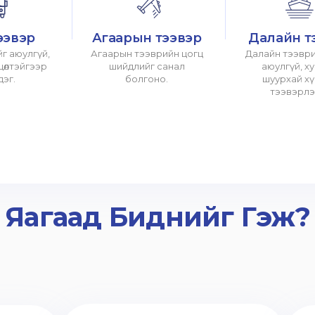
ээвэр
Агаарын тээвэр
Далайн т
г аюулгүй,
Агаарын тээврийн цогц
Далайн тээври
хцөлтэйгээр
шийдлийг санал
аюулгүй, х
дэг.
болгоно.
шуурхай х
тээвэрлэ
Яагаад Биднийг Гэж?