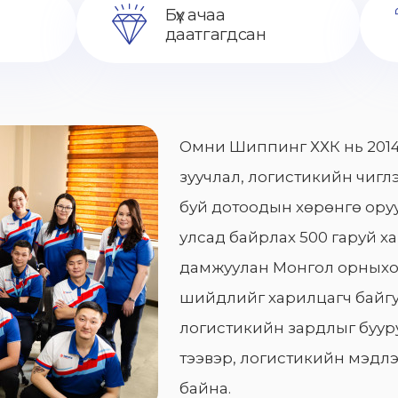
Бүх ачаа
даатгагдсан
Омни Шиппинг ХХК нь 2014
зуучлал, логистикийн чиглэ
буй дотоодын хөрөнгө оруу
улсад байрлах 500 гаруй х
дамжуулан Монгол орныхо
шийдлийг харилцагч байгу
логистикийн зардлыг бууру
тээвэр, логистикийн мэдлэ
байна.