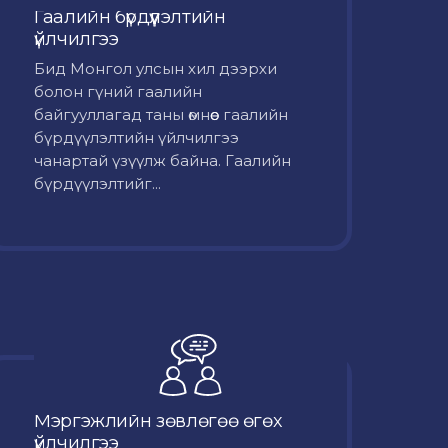
Гаалийн бүрдүүлэлтийн
үйлчилгээ
Бид Монгол улсын хил дээрхи
болон гүний гаалийн
байгууллагад таны өмнөөс гаалийн
бүрдүүлэлтийн үйлчилгээ
чанартай үзүүлж байна. Гаалийн
бүрдүүлэлтийг...
Мэргэжлийн зөвлөгөө өгөх
үйлчилгээ