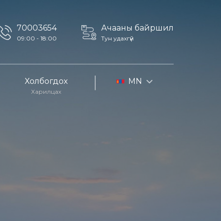
70003654
Ачааны байршил
09:00 - 18:00
Тун удахгүй
Холбогдох
MN
Харилцах