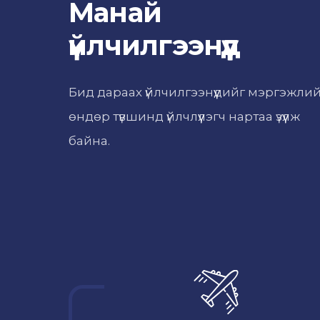
Манай
үйлчилгээнүүд
Бид дараах үйлчилгээнүүдийг мэргэжли
өндөр түвшинд үйлчлүүлэгч нартаа үзүүлж
байна.