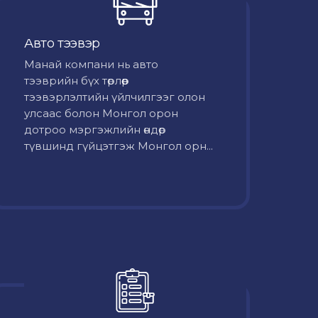
Авто тээвэр
Mанай компани нь авто
тээврийн бүх төрлөөр
тээвэрлэлтийн үйлчилгээг олон
улсаас болон Монгол орон
дотроо мэргэжлийн өндөр
түвшинд гүйцэтгэж Монгол орн...