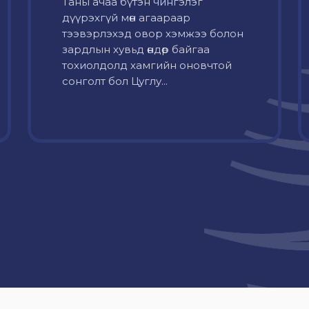
Таны ачаа бүтэн чингэлэг
дүүрэхгүй мөн агаараар
тээвэрлэхэд овор хэмжээ болон
зардлын хувьд өндөр байгаа
тохиолдолд хамгийн оновчтой
сонголт бол Цуглу...