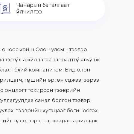
Чанарын баталгаат
үйлчилгээ
 оноос хойш Олон улсын тээвэр
лээр үйл ажиллагаа тасралтгүй явуулж
лалт бүхий компани юм. Бид олон
арилцагч, түншийн өргөн сүлжээгээрээ
о онцлогт тохирсон тээврийн
уллагууддаа санал болгон тээвэр,
улах, тээврийн хугацааг богиносгох,
гийг түгээх зэрэгт анхааран ажиллаж