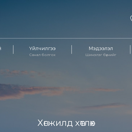
й
Үйлчилгээ
Мэдээлэл
Санал болгох
Шинэлэг бүхнийг
Хөгжилд хөтлөх