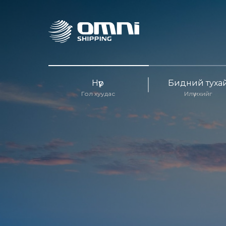
Нүүр
Бидний туха
Гол хуудас
Илүү ихийг