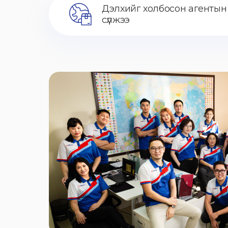
Дэлхийг холбосон агентын
сүлжээ