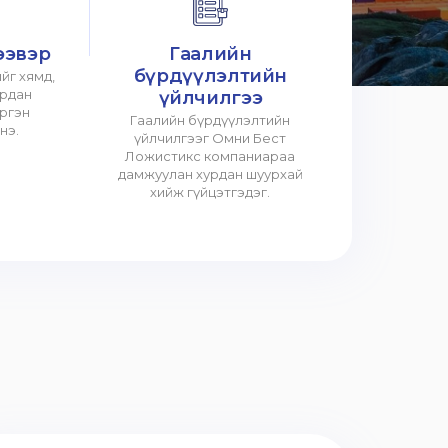
ээвэр
Гаалийн
бүрдүүлэлтийн
йг хямд,
урдан
үйлчилгээ
үргэн
Гаалийн бүрдүүлэлтийн
нэ.
үйлчилгээг Омни Бест
Ложистикс компаниараа
дамжуулан хурдан шуурхай
хийж гүйцэтгэдэг.