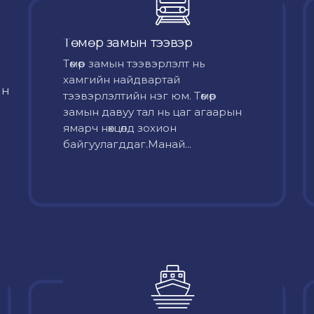
Төмөр замын тээвэр
Төмөр замын тээвэрлэлт нь
хамгийн найдвартай
йн
тээвэрлэлтийн нэг юм. Төмөр
замын давуу тал нь цаг агаарын
ямарч нөхцөлд зохион
байгуулагддаг.Манай...