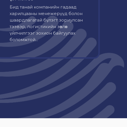
Бид танай компанийн гадаад
харилцааны менежерүүд болон
шаардлагатай бүлэгт зориулсан
тээвэр, логистикийн зөвлөх
үйлчилгээг зохион байгуулах
боломжтой...