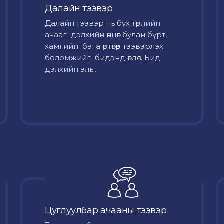
Далайн тээвэр
Далайн тээвэр нь бүх төрлийн
ачааг дэлхийн өнцөг булан бүрт,
хамгийн бага өртөгөөр тээвэрлэх
боломжийг бидэнд өгдөг. Бид
дэлхийн аль...
Цуглуулбар ачааны тээвэр