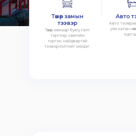
Төмөр замын
Авто т
тээвэр
Авто тээврий
уян хатан нө
Төмөр замаар буюу галт
хүргэ
тэргээр хамгийн
түргэн, найдвартай
тээвэрлэлтийг хийдэг.