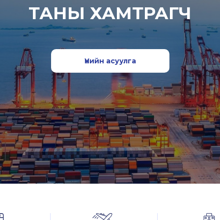
ТАНЫ ХАМТРАГЧ
Үнийн асуулга