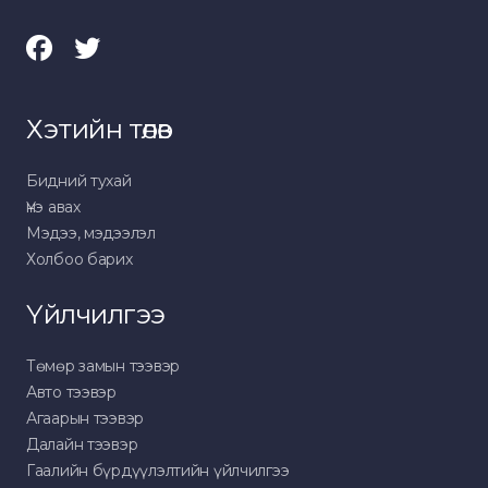
Хэтийн төлөв
Бидний тухай
Үнэ авах
Мэдээ, мэдээлэл
Холбоо барих
Үйлчилгээ
Төмөр замын тээвэр
Авто тээвэр
Агаарын тээвэр
Далайн тээвэр
Гаалийн бүрдүүлэлтийн үйлчилгээ