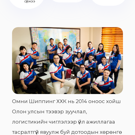
сүлжээ
Омни Шиппинг ХХК нь 2014 оноос хойш
Олон улсын тээвэр зуучлал,
логистикийн чиглэлээр үйл ажиллагаа
тасралтгүй явуулж буй дотоодын хөрөнгө