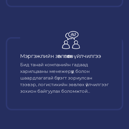
Мэргэжлийн зөвлөгөө өгөх үйлчилгээ
Бид танай компанийн гадаад
харилцааны менежерүүд болон
шаардлагатай бүлэгт зориулсан
тээвэр, логистикийн зөвлөх үйлчилгээг
зохион байгуулах боломжтой...