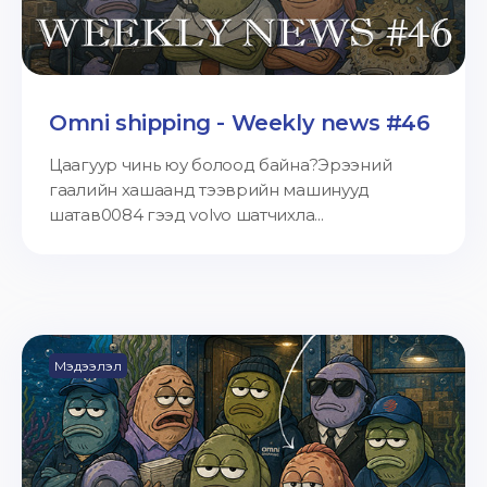
Omni shipping - Weekly news #46
Цаагуур чинь юу болоод байна?Эрээний
гаалийн хашаанд тээврийн машинууд
шатав0084 гээд volvo шатчихла...
Мэдээлэл