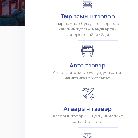
Төмөр замын тээвэр
Төмөр замаар буюу галт тэргээр
хамгийн түргэн, найдвартай
тээвэрлэлтийг хийдэг.
Авто тээвэр
Авто тээврийг аюулгүй, уян хатан
нөхцөлтэйгээр хүргэдэг.
Агаарын тээвэр
Агаарын тээврийн цогц шийдлийг
санал болгоно.