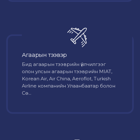
Агаарын тээвэр
Бид агаарын тээврийн үйлчилгээг
олон улсын агаарын тээврийн MIAT,
Korean Air, Air China, Aeroflot, Turkish
Airline компанийн Улаанбаатар болон
Сө...