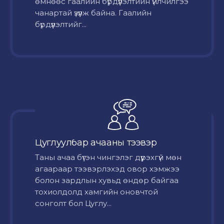
өмнөөс гаалийн бүрдүүлэлтийн үйлчилгээ
чанартай үзүүлж байна. Гаалийн
бүрдүүлэлтийг...
Цуглуулбар ачааны тээвэр
Таны ачаа бүтэн чингэлэг дүүрэхгүй мөн
агаараар тээвэрлэхэд овор хэмжээ
болон зардлын хувьд өндөр байгаа
тохиолдолд хамгийн оновчтой
сонголт бол Цуглу...