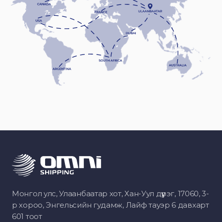
Монгол улс, Улаанбаатар хот, Хан-Уул дүүрэг, 17060, 3-
р хороо, Энгельсийн гудамж, Лайф тауэр 6 давхарт
601 тоот