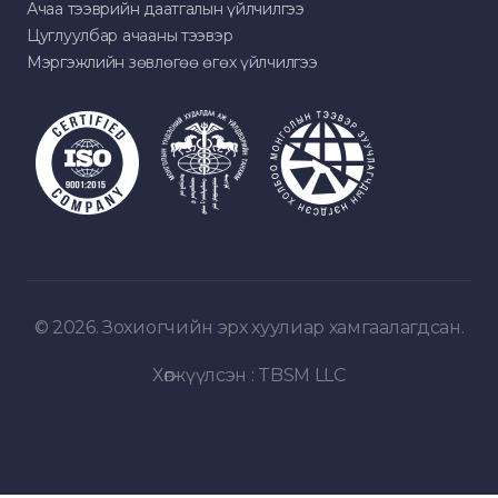
Ачаа тээврийн даатгалын үйлчилгээ
Цуглуулбар ачааны тээвэр
Мэргэжлийн зөвлөгөө өгөх үйлчилгээ
© 2026. Зохиогчийн эрх хуулиар хамгаалагдсан.
Хөгжүүлсэн :
TBSM LLC