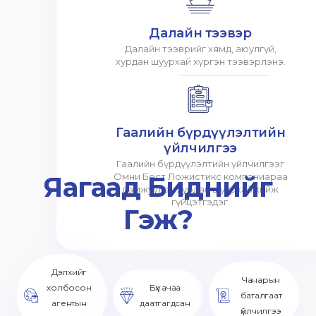
Далайн тээвэр
Далайн тээврийг хямд, аюулгүй,
хурдан шуурхай хүргэн тээвэрлэнэ.
Гаалийн бүрдүүлэлтийн
үйлчилгээ
Гаалийн бүрдүүлэлтийн үйлчилгээг
Яагаад Биднийг
Омни Бест Ложистикс компаниараа
дамжуулан хурдан шуурхай хийж
гүйцэтгэдэг.
Гэж?
Дэлхийг
Чанарын
холбосон
Бүх ачаа
баталгаат
агентын
даатгагдсан
үйлчилгээ