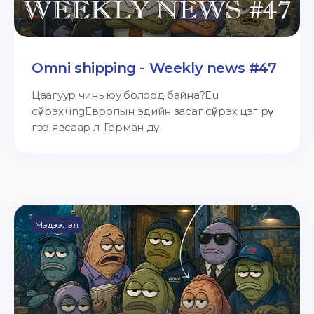
Omni shipping - Weekly news #47
Цаагуур чинь юу болоод байна?Eu
сүйрэх+ingЕвропын эдийн засаг сүйрэх цэг рүү
гээ явсаар л. Герман дү...
Мэдээлэл