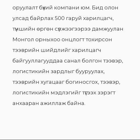
оруулалт бүхий компани юм. Бид олон
улсад байрлах 500 гаруй харилцагч,
түншийн өргөн сүлжээгээрээ дамжуулан
Монгол орныхоо онцлогт тохирсон
тээврийн шийдлийг харилцагч
байгууллагууддаа санал болгон тээвэр,
логистикийн зардлыг бууруулах,
тээврийн хугацааг богиносгох, тээвэр,
логистикийн мэдлэгийг түгээх зэрэгт
анхааран ажиллаж байна.