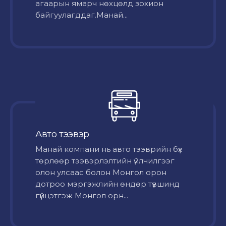
агаарын ямарч нөхцөлд зохион
байгуулагддаг.Манай...
Авто тээвэр
Mанай компани нь авто тээврийн бүх
төрлөөр тээвэрлэлтийн үйлчилгээг
олон улсаас болон Монгол орон
дотроо мэргэжлийн өндөр түвшинд
гүйцэтгэж Монгол орн...