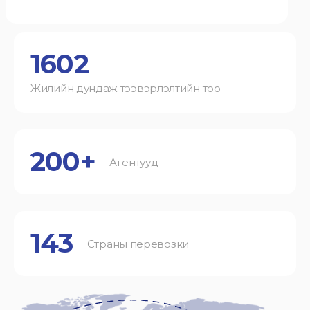
1602
Жилийн дундаж тээвэрлэлтийн тоо
200+
Агентууд
143
Страны перевозки