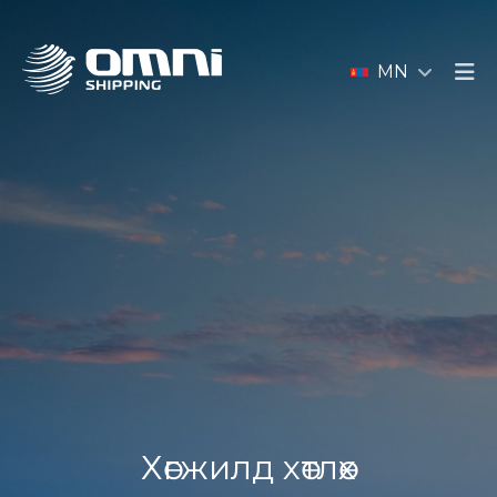
MN
Хөгжилд хөтлөх