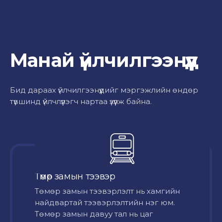
Манай үйлчилгээнүүд
Бид дараах үйлчилгээнүүдийг мэргэжлийн өндөр
түвшинд үйлчлүүлэгч нартаа үзүүлж байна.
Төмөр замын тээвэр
Төмөр замын тээвэрлэлт нь хамгийн
найдвартай тээвэрлэлтийн нэг юм.
Төмөр замын давуу тал нь цаг