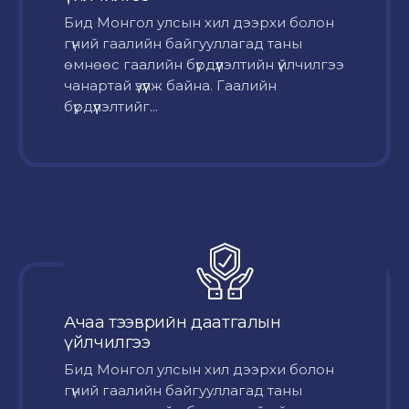
Бид Монгол улсын хил дээрхи болон
гүний гаалийн байгууллагад таны
өмнөөс гаалийн бүрдүүлэлтийн үйлчилгээ
чанартай үзүүлж байна. Гаалийн
бүрдүүлэлтийг...
Ачаа тээврийн даатгалын
үйлчилгээ
Бид Монгол улсын хил дээрхи болон
гүний гаалийн байгууллагад таны