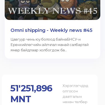
Omni shipping - Weekly news #45
Цаагуур чинь юу болоод байнаБНСУ-н
Ерөнхийлөгчийн айлчлал манай салбартай
ямар байдлаар холбогдож ба...
51'251,896
Хэрэглэгчдэд
олгосон
MNT
даатгалын
нөхөн төлбөр