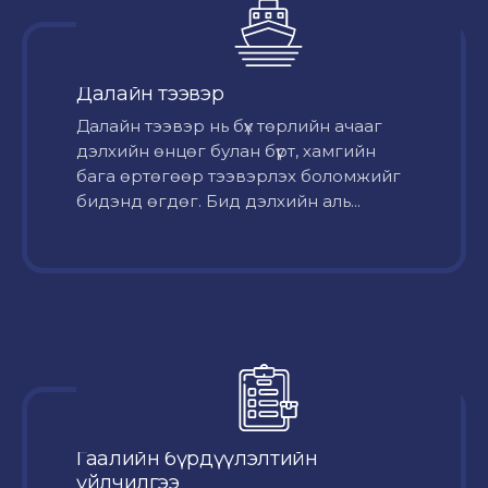
Далайн тээвэр
Далайн тээвэр нь бүх төрлийн ачааг
дэлхийн өнцөг булан бүрт, хамгийн
бага өртөгөөр тээвэрлэх боломжийг
бидэнд өгдөг. Бид дэлхийн аль...
Гаалийн бүрдүүлэлтийн
үйлчилгээ