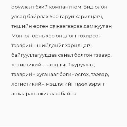
оруулалт бүхий компани юм. Бид олон
улсад байрлах 500 гаруй харилцагч,
түншийн өргөн сүлжээгээрээ дамжуулан
Монгол орныхоо онцлогт тохирсон
тээврийн шийдлийг харилцагч
байгууллагууддаа санал болгон тээвэр,
логистикийн зардлыг бууруулах,
тээврийн хугацааг богиносгох, тээвэр,
логистикийн мэдлэгийг түгээх зэрэгт
анхааран ажиллаж байна.