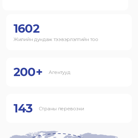
1602
Жилийн дундаж тээвэрлэлтийн тоо
200+
Агентууд
143
Страны перевозки