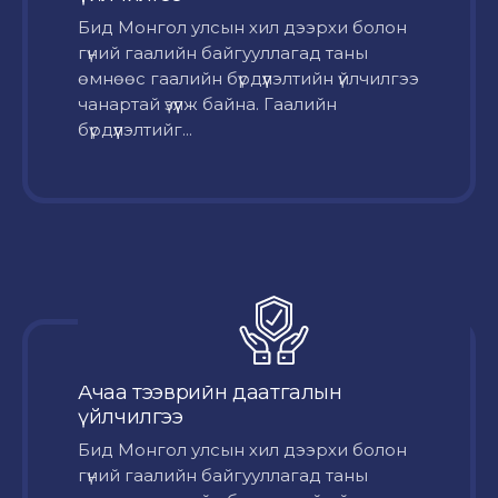
Бид Монгол улсын хил дээрхи болон
гүний гаалийн байгууллагад таны
өмнөөс гаалийн бүрдүүлэлтийн үйлчилгээ
чанартай үзүүлж байна. Гаалийн
бүрдүүлэлтийг...
Ачаа тээврийн даатгалын
үйлчилгээ
Бид Монгол улсын хил дээрхи болон
гүний гаалийн байгууллагад таны