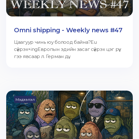
Omni shipping - Weekly news #47
Цаагуур чинь юу болоод байна?Eu
сүйрэх+ingЕвропын эдийн засаг сүйрэх цэг рүү
гээ явсаар л. Герман дү...
Мэдээлэл