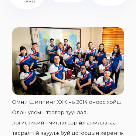
сүлжээ
Омни Шиппинг ХХК нь 2014 оноос хойш
Олон улсын тээвэр зуучлал,
логистикийн чиглэлээр үйл ажиллагаа
тасралтгүй явуулж буй дотоодын хөрөнгө