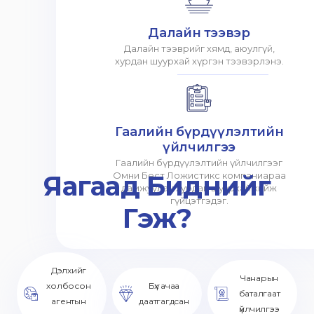
Далайн тээвэр
Далайн тээврийг хямд, аюулгүй,
хурдан шуурхай хүргэн тээвэрлэнэ.
Гаалийн бүрдүүлэлтийн
үйлчилгээ
Гаалийн бүрдүүлэлтийн үйлчилгээг
Яагаад Биднийг
Омни Бест Ложистикс компаниараа
дамжуулан хурдан шуурхай хийж
гүйцэтгэдэг.
Гэж?
Дэлхийг
Чанарын
холбосон
Бүх ачаа
баталгаат
агентын
даатгагдсан
үйлчилгээ