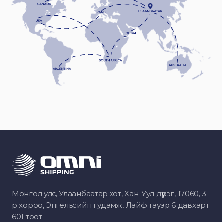
Монгол улс, Улаанбаатар хот, Хан-Уул дүүрэг, 17060, 3-
р хороо, Энгельсийн гудамж, Лайф тауэр 6 давхарт
601 тоот