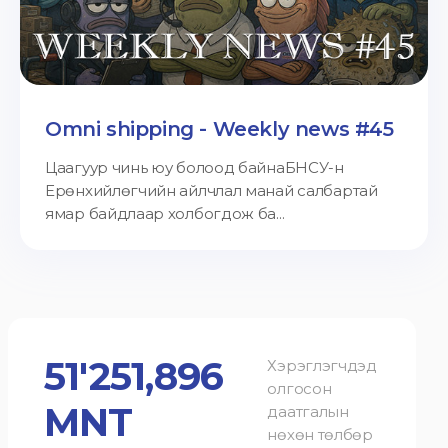
Omni shipping - Weekly news #45
Цаагуур чинь юу болоод байнаБНСУ-н
Ерөнхийлөгчийн айлчлал манай салбартай
ямар байдлаар холбогдож ба...
51'251,896
Хэрэглэгчдэд
олгосон
MNT
даатгалын
нөхөн төлбөр