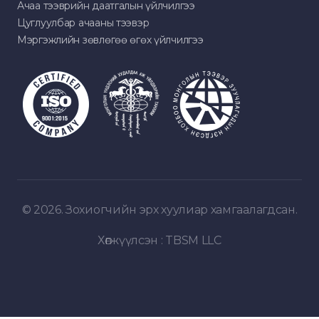
Ачаа тээврийн даатгалын үйлчилгээ
Цуглуулбар ачааны тээвэр
Мэргэжлийн зөвлөгөө өгөх үйлчилгээ
© 2026. Зохиогчийн эрх хуулиар хамгаалагдсан.
Хөгжүүлсэн :
TBSM LLC