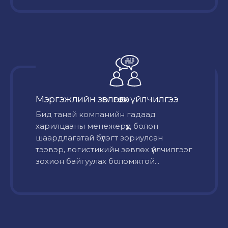
Мэргэжлийн зөвлөгөө өгөх үйлчилгээ
Бид танай компанийн гадаад
харилцааны менежерүүд болон
шаардлагатай бүлэгт зориулсан
тээвэр, логистикийн зөвлөх үйлчилгээг
зохион байгуулах боломжтой...