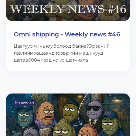
Omni shipping - Weekly news #46
Цаагуур чинь юу болоод байна?Эрээний
гаалийн хашаанд тээврийн машинууд
шатав0084 гээд volvo шатчихла...
Мэдээлэл