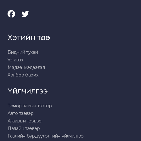
Хэтийн төлөв
Бидний тухай
Үнэ авах
Мэдээ, мэдээлэл
Холбоо барих
Үйлчилгээ
Төмөр замын тээвэр
Авто тээвэр
Агаарын тээвэр
Далайн тээвэр
Гаалийн бүрдүүлэлтийн үйлчилгээ