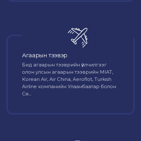
Агаарын тээвэр
Бид агаарын тээврийн үйлчилгээг
олон улсын агаарын тээврийн MIAT,
Korean Air, Air China, Aeroflot, Turkish
Airline компанийн Улаанбаатар болон
Сө...