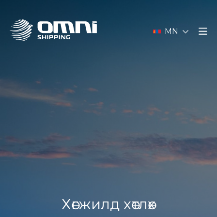
MN
Хөгжилд хөтлөх