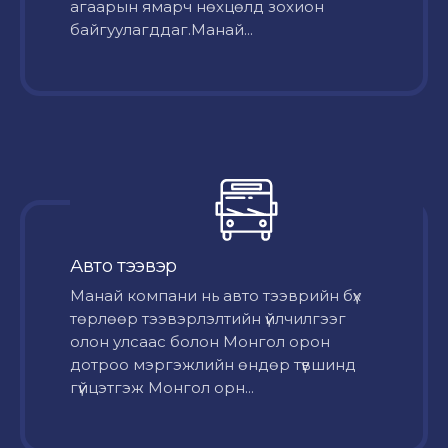
агаарын ямарч нөхцөлд зохион
байгуулагддаг.Манай...
Авто тээвэр
Mанай компани нь авто тээврийн бүх
төрлөөр тээвэрлэлтийн үйлчилгээг
олон улсаас болон Монгол орон
дотроо мэргэжлийн өндөр түвшинд
гүйцэтгэж Монгол орн...