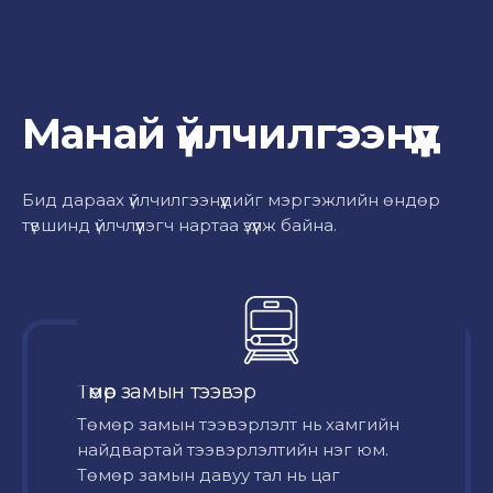
Манай үйлчилгээнүүд
Бид дараах үйлчилгээнүүдийг мэргэжлийн өндөр
түвшинд үйлчлүүлэгч нартаа үзүүлж байна.
Төмөр замын тээвэр
Төмөр замын тээвэрлэлт нь хамгийн
найдвартай тээвэрлэлтийн нэг юм.
Төмөр замын давуу тал нь цаг