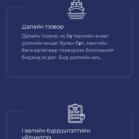
Далайн тээвэр
Далайн тээвэр нь бүх төрлийн ачааг
дэлхийн өнцөг булан бүрт, хамгийн
бага өртөгөөр тээвэрлэх боломжийг
бидэнд өгдөг. Бид дэлхийн аль...
Гаалийн бүрдүүлэлтийн
үйлчилгээ