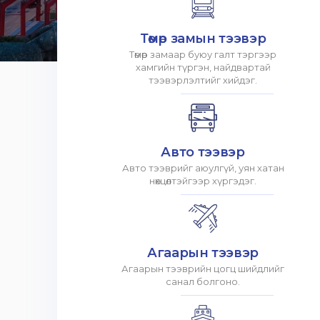
Төмөр замын тээвэр
Төмөр замаар буюу галт тэргээр
хамгийн түргэн, найдвартай
тээвэрлэлтийг хийдэг.
Авто тээвэр
Авто тээврийг аюулгүй, уян хатан
нөхцөлтэйгээр хүргэдэг.
Агаарын тээвэр
Агаарын тээврийн цогц шийдлийг
санал болгоно.