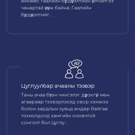
өмнөөс гаалийн бүрдүүлэлтийн үйлчилгээ
чанартай үзүүлж байна. Гаалийн
бүрдүүлэлтийг...
Цуглуулбар ачааны тээвэр
Таны ачаа бүтэн чингэлэг дүүрэхгүй мөн
агаараар тээвэрлэхэд овор хэмжээ
болон зардлын хувьд өндөр байгаа
тохиолдолд хамгийн оновчтой
сонголт бол Цуглу...