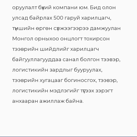
оруулалт бүхий компани юм. Бид олон
улсад байрлах 500 гаруй харилцагч,
түншийн өргөн сүлжээгээрээ дамжуулан
Монгол орныхоо онцлогт тохирсон
тээврийн шийдлийг харилцагч
байгууллагууддаа санал болгон тээвэр,
логистикийн зардлыг бууруулах,
тээврийн хугацааг богиносгох, тээвэр,
логистикийн мэдлэгийг түгээх зэрэгт
анхааран ажиллаж байна.