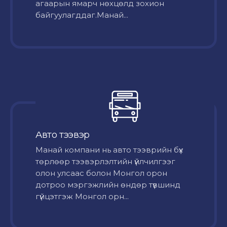
агаарын ямарч нөхцөлд зохион
байгуулагддаг.Манай...
Авто тээвэр
Mанай компани нь авто тээврийн бүх
төрлөөр тээвэрлэлтийн үйлчилгээг
олон улсаас болон Монгол орон
дотроо мэргэжлийн өндөр түвшинд
гүйцэтгэж Монгол орн...