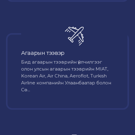
Агаарын тээвэр
Бид агаарын тээврийн үйлчилгээг
олон улсын агаарын тээврийн MIAT,
Korean Air, Air China, Aeroflot, Turkish
Airline компанийн Улаанбаатар болон
Сө...