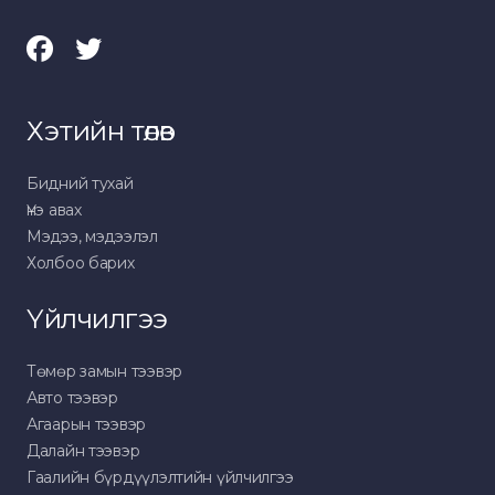
Хэтийн төлөв
Бидний тухай
Үнэ авах
Мэдээ, мэдээлэл
Холбоо барих
Үйлчилгээ
Төмөр замын тээвэр
Авто тээвэр
Агаарын тээвэр
Далайн тээвэр
Гаалийн бүрдүүлэлтийн үйлчилгээ