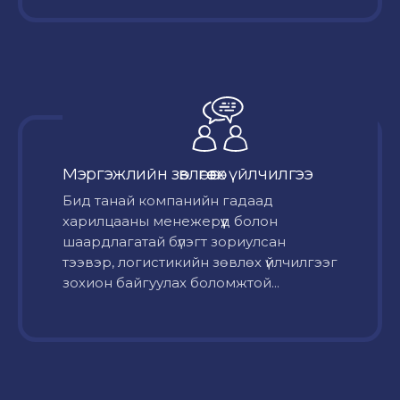
Мэргэжлийн зөвлөгөө өгөх үйлчилгээ
Бид танай компанийн гадаад
харилцааны менежерүүд болон
шаардлагатай бүлэгт зориулсан
тээвэр, логистикийн зөвлөх үйлчилгээг
зохион байгуулах боломжтой...