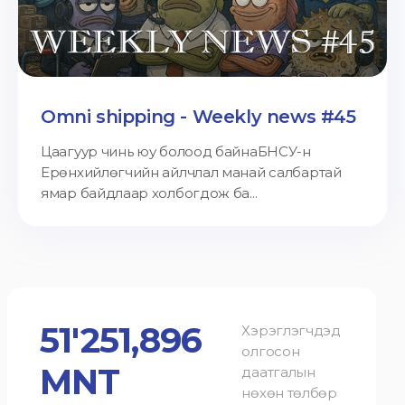
Omni shipping - Weekly news #45
Цаагуур чинь юу болоод байнаБНСУ-н
Ерөнхийлөгчийн айлчлал манай салбартай
ямар байдлаар холбогдож ба...
51'251,896
Хэрэглэгчдэд
олгосон
MNT
даатгалын
нөхөн төлбөр