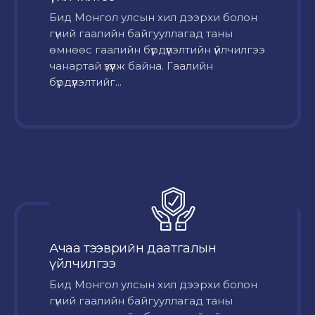
Бид Монгол улсын хил дээрхи болон
гүний гаалийн байгууллагад таны
өмнөөс гаалийн бүрдүүлэлтийн үйлчилгээ
чанартай үзүүлж байна. Гаалийн
бүрдүүлэлтийг...
Ачаа тээврийн даатгалын
үйлчилгээ
Бид Монгол улсын хил дээрхи болон
гүний гаалийн байгууллагад таны