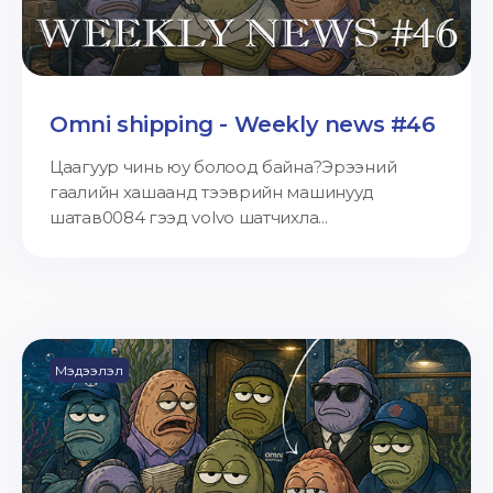
Omni shipping - Weekly news #46
Цаагуур чинь юу болоод байна?Эрээний
гаалийн хашаанд тээврийн машинууд
шатав0084 гээд volvo шатчихла...
Мэдээлэл