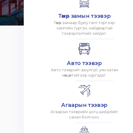
Төмөр замын тээвэр
Төмөр замаар буюу галт тэргээр
хамгийн түргэн, найдвартай
тээвэрлэлтийг хийдэг.
Авто тээвэр
Авто тээврийг аюулгүй, уян хатан
нөхцөлтэйгээр хүргэдэг.
Агаарын тээвэр
Агаарын тээврийн цогц шийдлийг
санал болгоно.