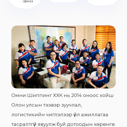
сүлжээ
Омни Шиппинг ХХК нь 2014 оноос хойш
Олон улсын тээвэр зуучлал,
логистикийн чиглэлээр үйл ажиллагаа
тасралтгүй явуулж буй дотоодын хөрөнгө