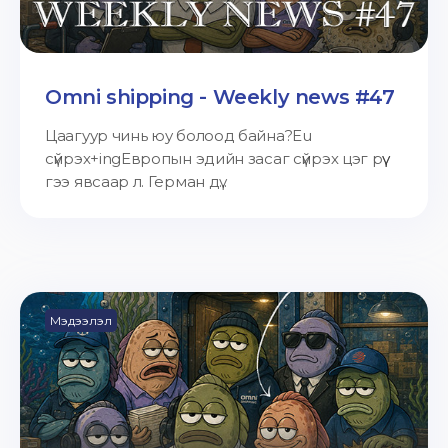
Omni shipping - Weekly news #47
Цаагуур чинь юу болоод байна?Eu
сүйрэх+ingЕвропын эдийн засаг сүйрэх цэг рүү
гээ явсаар л. Герман дү...
Мэдээлэл