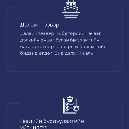
Далайн тээвэр
Далайн тээвэр нь бүх төрлийн ачааг
дэлхийн өнцөг булан бүрт, хамгийн
бага өртөгөөр тээвэрлэх боломжийг
бидэнд өгдөг. Бид дэлхийн аль...
Гаалийн бүрдүүлэлтийн
үйлчилгээ