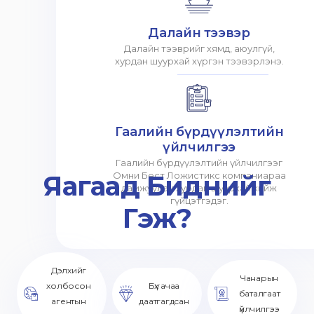
Далайн тээвэр
Далайн тээврийг хямд, аюулгүй,
хурдан шуурхай хүргэн тээвэрлэнэ.
Гаалийн бүрдүүлэлтийн
үйлчилгээ
Гаалийн бүрдүүлэлтийн үйлчилгээг
Яагаад Биднийг
Омни Бест Ложистикс компаниараа
дамжуулан хурдан шуурхай хийж
гүйцэтгэдэг.
Гэж?
Дэлхийг
Чанарын
холбосон
Бүх ачаа
баталгаат
агентын
даатгагдсан
үйлчилгээ