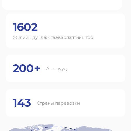
1602
Жилийн дундаж тээвэрлэлтийн тоо
200+
Агентууд
143
Страны перевозки