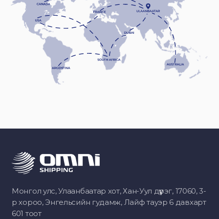
Монгол улс, Улаанбаатар хот, Хан-Уул дүүрэг, 17060, 3-
р хороо, Энгельсийн гудамж, Лайф тауэр 6 давхарт
601 тоот