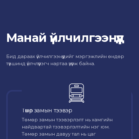
Манай үйлчилгээнүүд
Бид дараах үйлчилгээнүүдийг мэргэжлийн өндөр
түвшинд үйлчлүүлэгч нартаа үзүүлж байна.
Төмөр замын тээвэр
Төмөр замын тээвэрлэлт нь хамгийн
найдвартай тээвэрлэлтийн нэг юм.
Төмөр замын давуу тал нь цаг