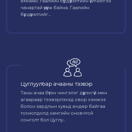
өмнөөс гаалийн бүрдүүлэлтийн үйлчилгээ
чанартай үзүүлж байна. Гаалийн
бүрдүүлэлтийг...
Цуглуулбар ачааны тээвэр
Таны ачаа бүтэн чингэлэг дүүрэхгүй мөн
агаараар тээвэрлэхэд овор хэмжээ
болон зардлын хувьд өндөр байгаа
тохиолдолд хамгийн оновчтой
сонголт бол Цуглу...