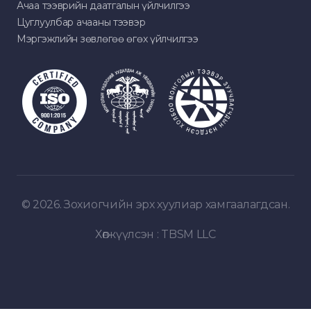
Ачаа тээврийн даатгалын үйлчилгээ
Цуглуулбар ачааны тээвэр
Мэргэжлийн зөвлөгөө өгөх үйлчилгээ
© 2026. Зохиогчийн эрх хуулиар хамгаалагдсан.
Хөгжүүлсэн :
TBSM LLC