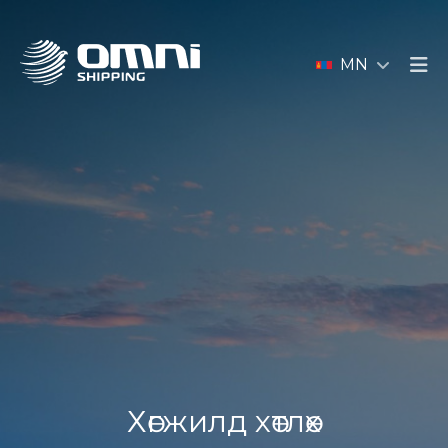
MN
Хөгжилд хөтлөх