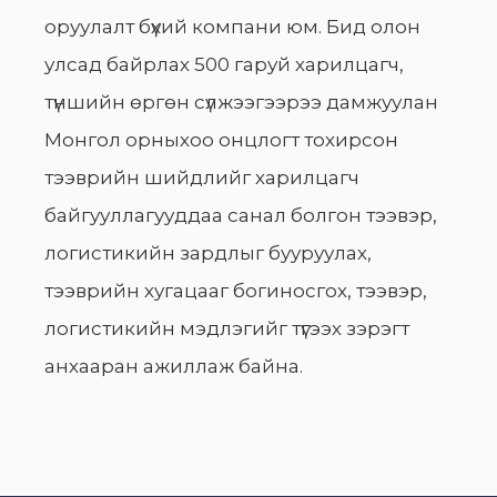
оруулалт бүхий компани юм. Бид олон
улсад байрлах 500 гаруй харилцагч,
түншийн өргөн сүлжээгээрээ дамжуулан
Монгол орныхоо онцлогт тохирсон
тээврийн шийдлийг харилцагч
байгууллагууддаа санал болгон тээвэр,
логистикийн зардлыг бууруулах,
тээврийн хугацааг богиносгох, тээвэр,
логистикийн мэдлэгийг түгээх зэрэгт
анхааран ажиллаж байна.