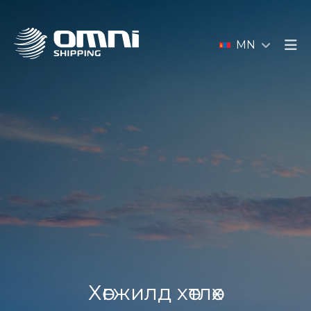
MN
Хөгжилд хөтлөх