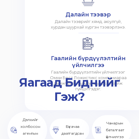
Далайн тээвэр
Далайн тээврийг хямд, аюулгүй,
хурдан шуурхай хүргэн тээвэрлэнэ.
Гаалийн бүрдүүлэлтийн
үйлчилгээ
Гаалийн бүрдүүлэлтийн үйлчилгээг
Яагаад Биднийг
Омни Бест Ложистикс компаниараа
дамжуулан хурдан шуурхай хийж
гүйцэтгэдэг.
Гэж?
Дэлхийг
Чанарын
холбосон
Бүх ачаа
баталгаат
агентын
даатгагдсан
үйлчилгээ