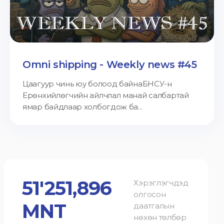
Omni shipping - Weekly news #45
Цаагуур чинь юу болоод байнаБНСУ-н
Ерөнхийлөгчийн айлчлал манай салбартай
ямар байдлаар холбогдож ба...
51'251,896
Хэрэглэгчдэд
олгосон
MNT
даатгалын
нөхөн төлбөр