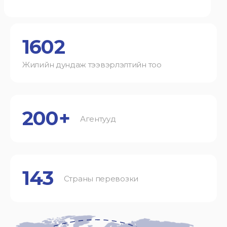
1602
Жилийн дундаж тээвэрлэлтийн тоо
200+
Агентууд
143
Страны перевозки