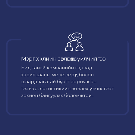
Мэргэжлийн зөвлөгөө өгөх үйлчилгээ
Бид танай компанийн гадаад
харилцааны менежерүүд болон
шаардлагатай бүлэгт зориулсан
тээвэр, логистикийн зөвлөх үйлчилгээг
зохион байгуулах боломжтой...