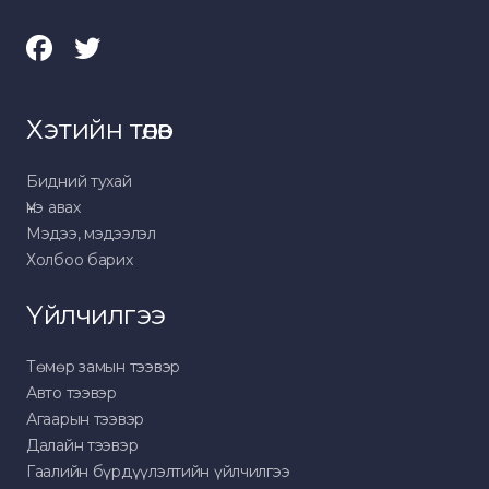
Хэтийн төлөв
Бидний тухай
Үнэ авах
Мэдээ, мэдээлэл
Холбоо барих
Үйлчилгээ
Төмөр замын тээвэр
Авто тээвэр
Агаарын тээвэр
Далайн тээвэр
Гаалийн бүрдүүлэлтийн үйлчилгээ