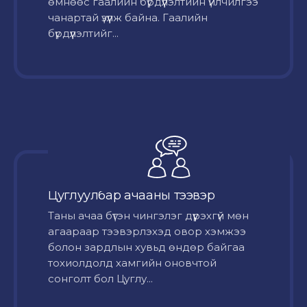
өмнөөс гаалийн бүрдүүлэлтийн үйлчилгээ
чанартай үзүүлж байна. Гаалийн
бүрдүүлэлтийг...
Цуглуулбар ачааны тээвэр
Таны ачаа бүтэн чингэлэг дүүрэхгүй мөн
агаараар тээвэрлэхэд овор хэмжээ
болон зардлын хувьд өндөр байгаа
тохиолдолд хамгийн оновчтой
сонголт бол Цуглу...