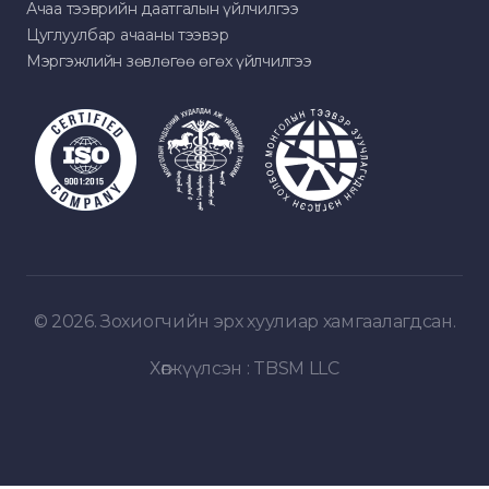
Ачаа тээврийн даатгалын үйлчилгээ
Цуглуулбар ачааны тээвэр
Мэргэжлийн зөвлөгөө өгөх үйлчилгээ
© 2026. Зохиогчийн эрх хуулиар хамгаалагдсан.
Хөгжүүлсэн :
TBSM LLC