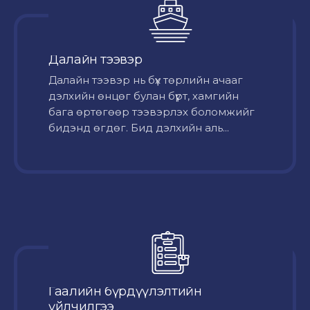
Далайн тээвэр
Далайн тээвэр нь бүх төрлийн ачааг
дэлхийн өнцөг булан бүрт, хамгийн
бага өртөгөөр тээвэрлэх боломжийг
бидэнд өгдөг. Бид дэлхийн аль...
Гаалийн бүрдүүлэлтийн
үйлчилгээ