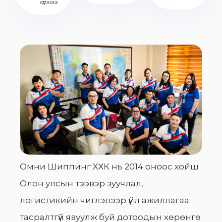
сүлжээ
Омни Шиппинг ХХК нь 2014 оноос хойш
Олон улсын тээвэр зуучлал,
логистикийн чиглэлээр үйл ажиллагаа
тасралтгүй явуулж буй дотоодын хөрөнгө