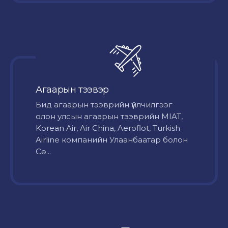
Агаарын тээвэр
Бид агаарын тээврийн үйлчилгээг
олон улсын агаарын тээврийн MIAT,
Korean Air, Air China, Aeroflot, Turkish
Airline компанийн Улаанбаатар болон
Сө...