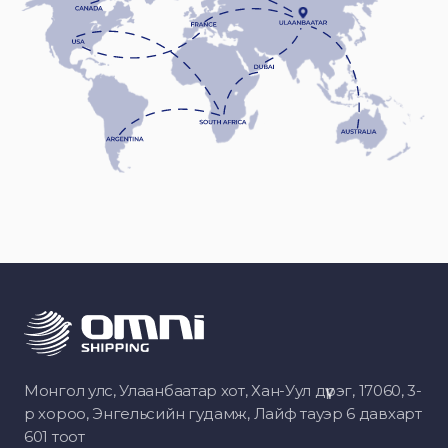
Монгол улс, Улаанбаатар хот, Хан-Уул дүүрэг, 17060, 3-
р хороо, Энгельсийн гудамж, Лайф тауэр 6 давхарт
601 тоот