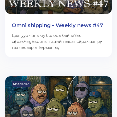
Omni shipping - Weekly news #47
Цаагуур чинь юу болоод байна?Eu
сүйрэх+ingЕвропын эдийн засаг сүйрэх цэг рүү
гээ явсаар л. Герман дү...
Мэдээлэл