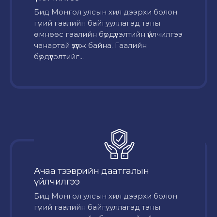
Бид Монгол улсын хил дээрхи болон
гүний гаалийн байгууллагад таны
өмнөөс гаалийн бүрдүүлэлтийн үйлчилгээ
чанартай үзүүлж байна. Гаалийн
бүрдүүлэлтийг...
Ачаа тээврийн даатгалын
үйлчилгээ
Бид Монгол улсын хил дээрхи болон
гүний гаалийн байгууллагад таны