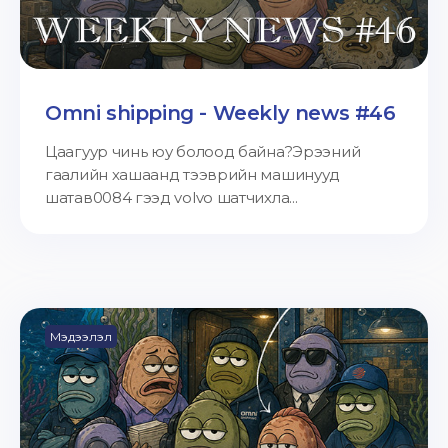
Omni shipping - Weekly news #46
Цаагуур чинь юу болоод байна?Эрээний
гаалийн хашаанд тээврийн машинууд
шатав0084 гээд volvo шатчихла...
Мэдээлэл