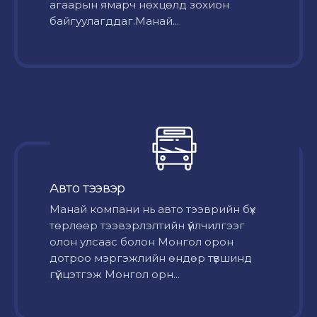
агаарын ямарч нөхцөлд зохион
байгуулагддаг.Манай...
Авто тээвэр
Mанай компани нь авто тээврийн бүх
төрлөөр тээвэрлэлтийн үйлчилгээг
олон улсаас болон Монгол орон
дотроо мэргэжлийн өндөр түвшинд
гүйцэтгэж Монгол орн...