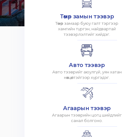
Төмөр замын тээвэр
Төмөр замаар буюу галт тэргээр
хамгийн түргэн, найдвартай
тээвэрлэлтийг хийдэг.
Авто тээвэр
Авто тээврийг аюулгүй, уян хатан
нөхцөлтэйгээр хүргэдэг.
Агаарын тээвэр
Агаарын тээврийн цогц шийдлийг
санал болгоно.