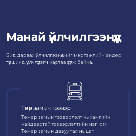
Манай үйлчилгээнүүд
Бид дараах үйлчилгээнүүдийг мэргэжлийн өндөр
түвшинд үйлчлүүлэгч нартаа үзүүлж байна.
Төмөр замын тээвэр
Төмөр замын тээвэрлэлт нь хамгийн
найдвартай тээвэрлэлтийн нэг юм.
Төмөр замын давуу тал нь цаг