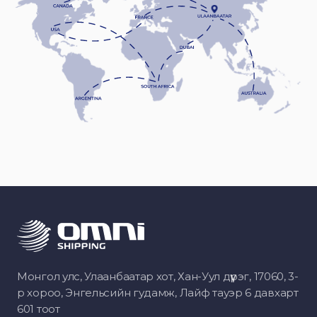
Монгол улс, Улаанбаатар хот, Хан-Уул дүүрэг, 17060, 3-
р хороо, Энгельсийн гудамж, Лайф тауэр 6 давхарт
601 тоот