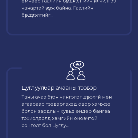
өмнөөс гаалийн бүрдүүлэлтийн үйлчилгээ
чанартай үзүүлж байна. Гаалийн
бүрдүүлэлтийг...
Цуглуулбар ачааны тээвэр
Таны ачаа бүтэн чингэлэг дүүрэхгүй мөн
агаараар тээвэрлэхэд овор хэмжээ
болон зардлын хувьд өндөр байгаа
тохиолдолд хамгийн оновчтой
сонголт бол Цуглу...