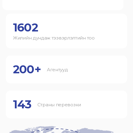
1602
Жилийн дундаж тээвэрлэлтийн тоо
200+
Агентууд
143
Страны перевозки