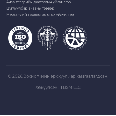
Ачаа тээврийн даатгалын үйлчилгээ
Цуглуулбар ачааны тээвэр
Мэргэжлийн зөвлөгөө өгөх үйлчилгээ
© 2026. Зохиогчийн эрх хуулиар хамгаалагдсан.
Хөгжүүлсэн :
TBSM LLC