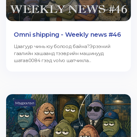
Omni shipping - Weekly news #46
Цаагуур чинь юу болоод байна?Эрээний
гаалийн хашаанд тээврийн машинууд
шатав0084 гээд volvo шатчихла...
Мэдээлэл