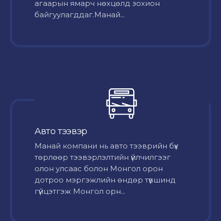
агаарын ямарч нөхцөлд зохион
байгуулагддаг.Манай...
Авто тээвэр
Mанай компани нь авто тээврийн бүх
төрлөөр тээвэрлэлтийн үйлчилгээг
олон улсаас болон Монгол орон
дотроо мэргэжлийн өндөр түвшинд
гүйцэтгэж Монгол орн...