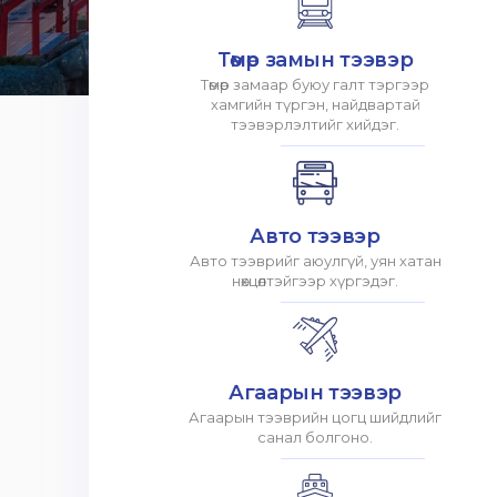
Төмөр замын тээвэр
Төмөр замаар буюу галт тэргээр
хамгийн түргэн, найдвартай
тээвэрлэлтийг хийдэг.
Авто тээвэр
Авто тээврийг аюулгүй, уян хатан
нөхцөлтэйгээр хүргэдэг.
Агаарын тээвэр
Агаарын тээврийн цогц шийдлийг
санал болгоно.