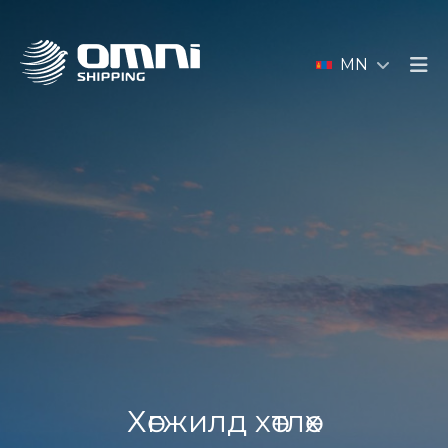
MN
Хөгжилд хөтлөх