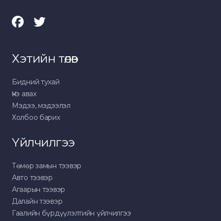
Хэтийн төлөв
Бидний тухай
Үнэ авах
Мэдээ, мэдээлэл
Холбоо барих
Үйлчилгээ
Төмөр замын тээвэр
Авто тээвэр
Агаарын тээвэр
Далайн тээвэр
Гаалийн бүрдүүлэлтийн үйлчилгээ