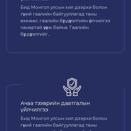
Бид Монгол улсын хил дээрхи болон
гүний гаалийн байгууллагад таны
өмнөөс гаалийн бүрдүүлэлтийн үйлчилгээ
чанартай үзүүлж байна. Гаалийн
бүрдүүлэлтийг...
Ачаа тээврийн даатгалын
үйлчилгээ
Бид Монгол улсын хил дээрхи болон
гүний гаалийн байгууллагад таны