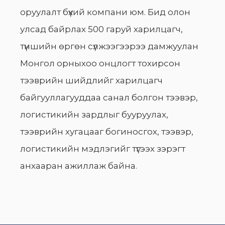
оруулалт бүхий компани юм. Бид олон
улсад байрлах 500 гаруй харилцагч,
түншийн өргөн сүлжээгээрээ дамжуулан
Монгол орныхоо онцлогт тохирсон
тээврийн шийдлийг харилцагч
байгууллагууддаа санал болгон тээвэр,
логистикийн зардлыг бууруулах,
тээврийн хугацааг богиносгох, тээвэр,
логистикийн мэдлэгийг түгээх зэрэгт
анхааран ажиллаж байна.