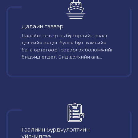
Далайн тээвэр
Далайн тээвэр нь бүх төрлийн ачааг
дэлхийн өнцөг булан бүрт, хамгийн
бага өртөгөөр тээвэрлэх боломжийг
бидэнд өгдөг. Бид дэлхийн аль...
Гаалийн бүрдүүлэлтийн
үйлчилгээ