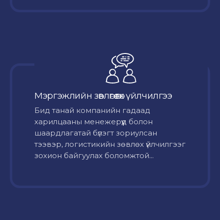
Мэргэжлийн зөвлөгөө өгөх үйлчилгээ
Бид танай компанийн гадаад
харилцааны менежерүүд болон
шаардлагатай бүлэгт зориулсан
тээвэр, логистикийн зөвлөх үйлчилгээг
зохион байгуулах боломжтой...