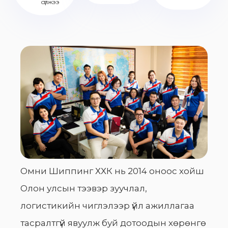
сүлжээ
Омни Шиппинг ХХК нь 2014 оноос хойш
Олон улсын тээвэр зуучлал,
логистикийн чиглэлээр үйл ажиллагаа
тасралтгүй явуулж буй дотоодын хөрөнгө