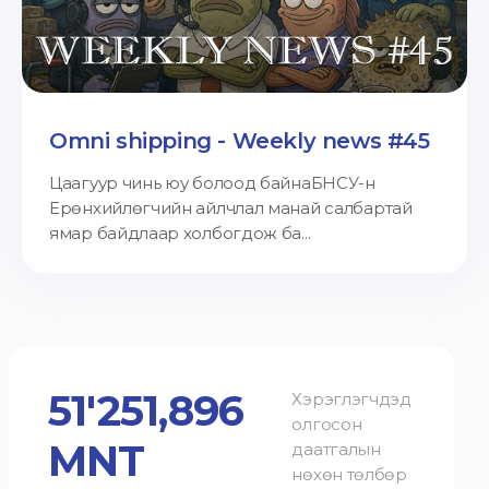
Omni shipping - Weekly news #45
Цаагуур чинь юу болоод байнаБНСУ-н
Ерөнхийлөгчийн айлчлал манай салбартай
ямар байдлаар холбогдож ба...
51'251,896
Хэрэглэгчдэд
олгосон
MNT
даатгалын
нөхөн төлбөр