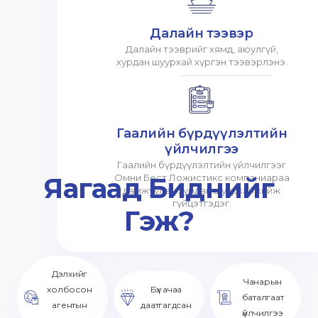
Далайн тээвэр
Далайн тээврийг хямд, аюулгүй,
хурдан шуурхай хүргэн тээвэрлэнэ.
Гаалийн бүрдүүлэлтийн
үйлчилгээ
Гаалийн бүрдүүлэлтийн үйлчилгээг
Яагаад Биднийг
Омни Бест Ложистикс компаниараа
дамжуулан хурдан шуурхай хийж
гүйцэтгэдэг.
Гэж?
Дэлхийг
Чанарын
холбосон
Бүх ачаа
баталгаат
агентын
даатгагдсан
үйлчилгээ