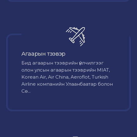
Агаарын тээвэр
Бид агаарын тээврийн үйлчилгээг
олон улсын агаарын тээврийн MIAT,
Korean Air, Air China, Aeroflot, Turkish
Airline компанийн Улаанбаатар болон
Сө...