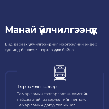
Манай үйлчилгээнүүд
Бид дараах үйлчилгээнүүдийг мэргэжлийн өндөр
түвшинд үйлчлүүлэгч нартаа үзүүлж байна.
Төмөр замын тээвэр
Төмөр замын тээвэрлэлт нь хамгийн
найдвартай тээвэрлэлтийн нэг юм.
Төмөр замын давуу тал нь цаг