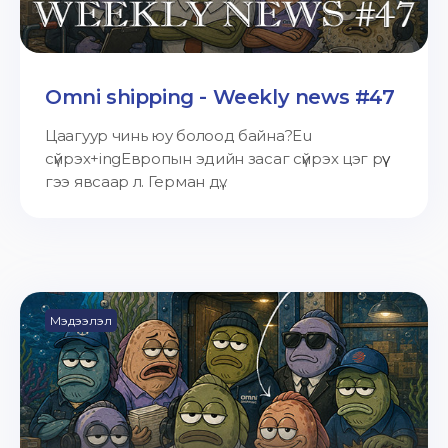
Omni shipping - Weekly news #47
Цаагуур чинь юу болоод байна?Eu
сүйрэх+ingЕвропын эдийн засаг сүйрэх цэг рүү
гээ явсаар л. Герман дү...
Мэдээлэл