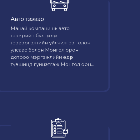
Авто тээвэр
Mанай компани нь авто
тээврийн бүх төрлөөр
тээвэрлэлтийн үйлчилгээг олон
улсаас болон Монгол орон
дотроо мэргэжлийн өндөр
түвшинд гүйцэтгэж Монгол орн...