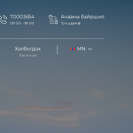
70003654
Ачааны байршил
09:00 - 18:00
Тун удахгүй
Холбогдох
MN
Харилцах