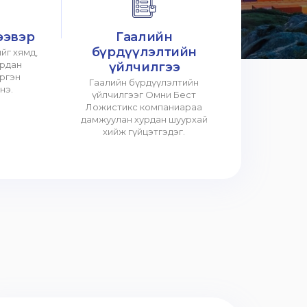
ээвэр
Гаалийн
бүрдүүлэлтийн
йг хямд,
урдан
үйлчилгээ
үргэн
Гаалийн бүрдүүлэлтийн
нэ.
үйлчилгээг Омни Бест
Ложистикс компаниараа
дамжуулан хурдан шуурхай
хийж гүйцэтгэдэг.