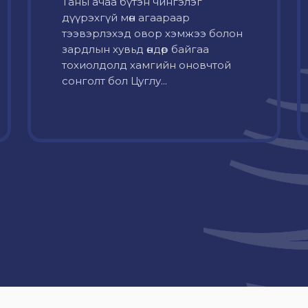
Таны ачаа бүтэн чингэлэг
дүүрэхгүй мөн агаараар
тээвэрлэхэд овор хэмжээ болон
зардлын хувьд өндөр байгаа
тохиолдолд хамгийн оновчтой
сонголт бол Цуглу...