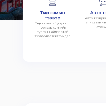
Төмөр замын
Авто т
тээвэр
Авто тээврий
уян хатан нө
Төмөр замаар буюу галт
хүргэ
тэргээр хамгийн
түргэн, найдвартай
тээвэрлэлтийг хийдэг.