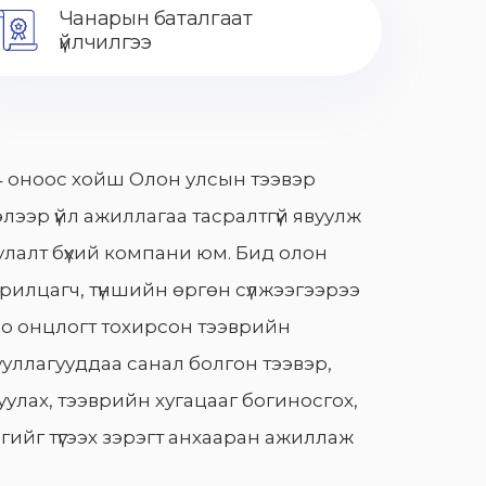
Чанарын баталгаат
үйлчилгээ
 оноос хойш Олон улсын тээвэр
лээр үйл ажиллагаа тасралтгүй явуулж
лалт бүхий компани юм. Бид олон
арилцагч, түншийн өргөн сүлжээгээрээ
о онцлогт тохирсон тээврийн
уллагууддаа санал болгон тээвэр,
улах, тээврийн хугацааг богиносгох,
гийг түгээх зэрэгт анхааран ажиллаж