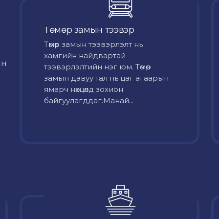
Төмөр замын тээвэр
Төмөр замын тээвэрлэлт нь
хамгийн найдвартай
йн
тээвэрлэлтийн нэг юм. Төмөр
замын давуу тал нь цаг агаарын
ямарч нөхцөлд зохион
байгуулагддаг.Манай...