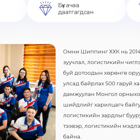
Бүх ачаа
даатгагдсан
Омни Шиппинг ХХК нь 2014
зуучлал, логистикийн чиглэ
буй дотоодын хөрөнгө оруу
улсад байрлах 500 гаруй х
дамжуулан Монгол орныхо
шийдлийг харилцагч байгу
логистикийн зардлыг бууру
тээвэр, логистикийн мэдлэ
байна.