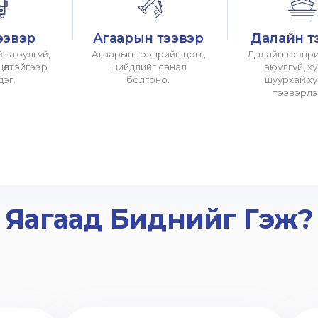
ээвэр
Агаарын тээвэр
Далайн т
г аюулгүй,
Агаарын тээврийн цогц
Далайн тээври
хцөлтэйгээр
шийдлийг санал
аюулгүй, х
дэг.
болгоно.
шуурхай х
тээвэрлэ
Яагаад Биднийг Гэж?