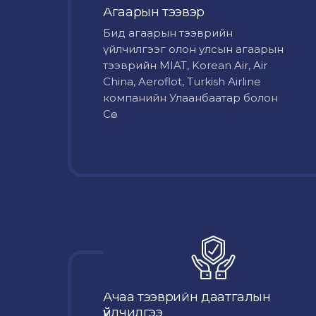
Агаарын тээвэр
Бид агаарын тээврийн
үйлчилгээг олон улсын агаарын
тээврийн MIAT, Korean Air, Air
China, Aeroflot, Turkish Airline
компанийн Улаанбаатар болон
Сө...
Ачаа тээврийн даатгалын
үйлчилгээ