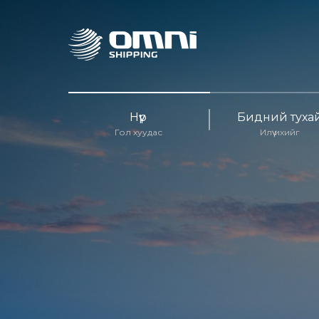
Нүүр
Бидний туха
Гол хуудас
Илүү ихийг