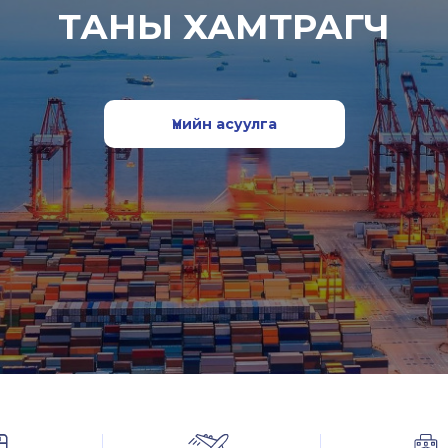
ТАНЫ ХАМТРАГЧ
Үнийн асуулга