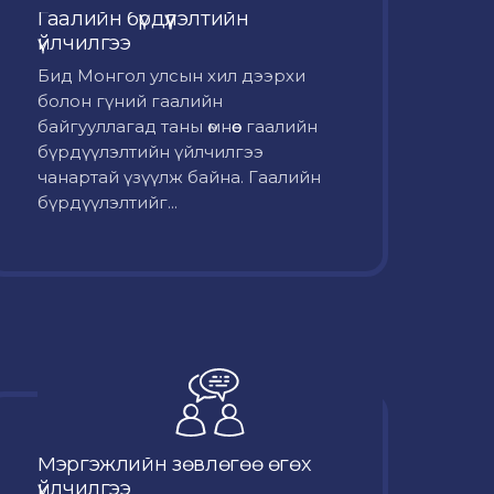
Гаалийн бүрдүүлэлтийн
үйлчилгээ
Бид Монгол улсын хил дээрхи
болон гүний гаалийн
байгууллагад таны өмнөөс гаалийн
бүрдүүлэлтийн үйлчилгээ
чанартай үзүүлж байна. Гаалийн
бүрдүүлэлтийг...
Мэргэжлийн зөвлөгөө өгөх
үйлчилгээ