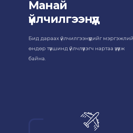
Манай
үйлчилгээнүүд
Бид дараах үйлчилгээнүүдийг мэргэжли
өндөр түвшинд үйлчлүүлэгч нартаа үзүүлж
байна.