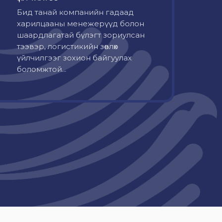
Бид танай компанийн гадаад
харилцааны менежерүүд болон
шаардлагатай бүлэгт зориулсан
тээвэр, логистикийн зөвлөх
үйлчилгээг зохион байгуулах
боломжтой...