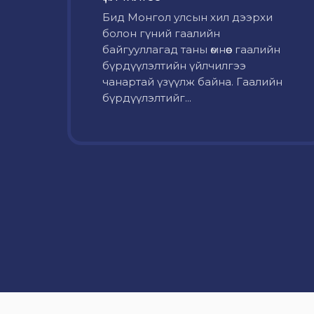
Бид Монгол улсын хил дээрхи
болон гүний гаалийн
байгууллагад таны өмнөөс гаалийн
бүрдүүлэлтийн үйлчилгээ
чанартай үзүүлж байна. Гаалийн
бүрдүүлэлтийг...