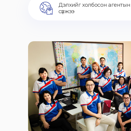
Дэлхийг холбосон агентын
сүлжээ