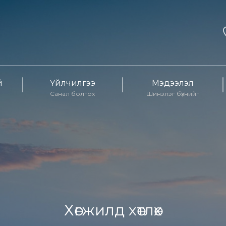
й
Үйлчилгээ
Мэдээлэл
Санал болгох
Шинэлэг бүхнийг
Хөгжилд хөтлөх