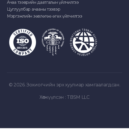
Ачаа тээврийн даатгалын үйлчилгээ
Цуглуулбар ачааны тээвэр
Мэргэжлийн зөвлөгөө өгөх үйлчилгээ
© 2026. Зохиогчийн эрх хуулиар хамгаалагдсан.
Хөгжүүлсэн :
TBSM LLC