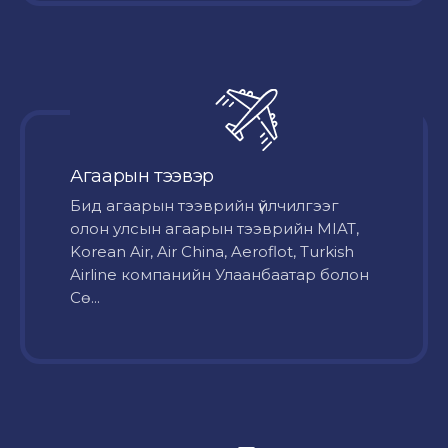
Агаарын тээвэр
Бид агаарын тээврийн үйлчилгээг
олон улсын агаарын тээврийн MIAT,
Korean Air, Air China, Aeroflot, Turkish
Airline компанийн Улаанбаатар болон
Сө...