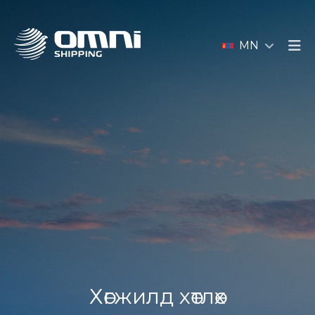
MN
Хөгжилд хөтлөх