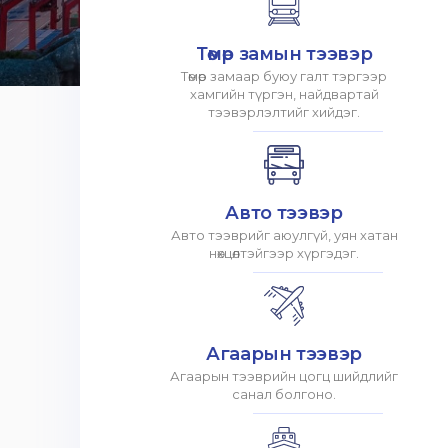
Төмөр замын тээвэр
Төмөр замаар буюу галт тэргээр
хамгийн түргэн, найдвартай
тээвэрлэлтийг хийдэг.
Авто тээвэр
Авто тээврийг аюулгүй, уян хатан
нөхцөлтэйгээр хүргэдэг.
Агаарын тээвэр
Агаарын тээврийн цогц шийдлийг
санал болгоно.