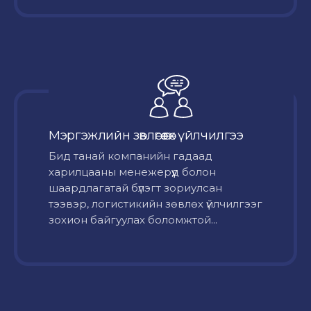
Мэргэжлийн зөвлөгөө өгөх үйлчилгээ
Бид танай компанийн гадаад
харилцааны менежерүүд болон
шаардлагатай бүлэгт зориулсан
тээвэр, логистикийн зөвлөх үйлчилгээг
зохион байгуулах боломжтой...