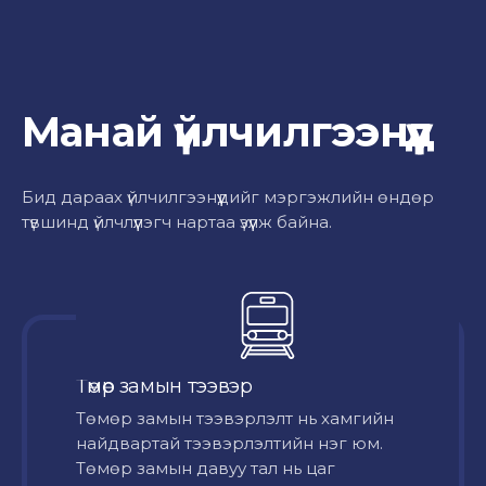
Манай үйлчилгээнүүд
Бид дараах үйлчилгээнүүдийг мэргэжлийн өндөр
түвшинд үйлчлүүлэгч нартаа үзүүлж байна.
Төмөр замын тээвэр
Төмөр замын тээвэрлэлт нь хамгийн
найдвартай тээвэрлэлтийн нэг юм.
Төмөр замын давуу тал нь цаг