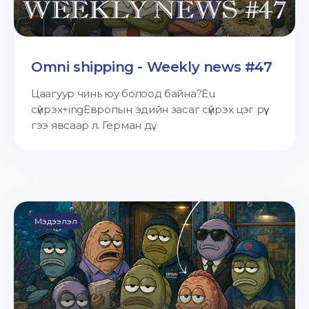
Omni shipping - Weekly news #47
Цаагуур чинь юу болоод байна?Eu
сүйрэх+ingЕвропын эдийн засаг сүйрэх цэг рүү
гээ явсаар л. Герман дү...
Мэдээлэл