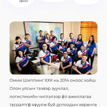
сүлжээ
Омни Шиппинг ХХК нь 2014 оноос хойш
Олон улсын тээвэр зуучлал,
логистикийн чиглэлээр үйл ажиллагаа
тасралтгүй явуулж буй дотоодын хөрөнгө