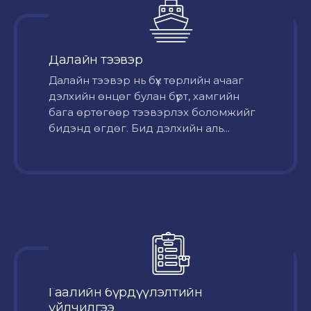
Далайн тээвэр
Далайн тээвэр нь бүх төрлийн ачааг
дэлхийн өнцөг булан бүрт, хамгийн
бага өртөгөөр тээвэрлэх боломжийг
бидэнд өгдөг. Бид дэлхийн аль...
Гаалийн бүрдүүлэлтийн
үйлчилгээ