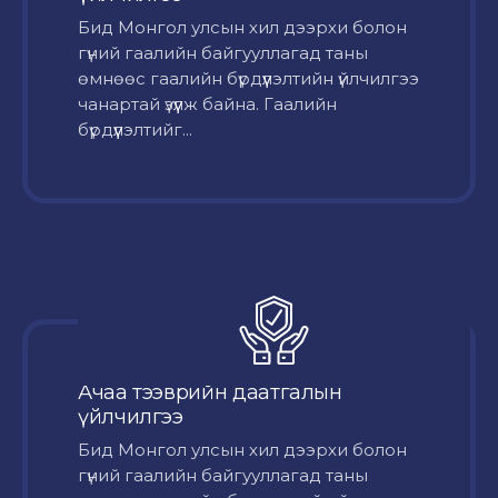
Бид Монгол улсын хил дээрхи болон
гүний гаалийн байгууллагад таны
өмнөөс гаалийн бүрдүүлэлтийн үйлчилгээ
чанартай үзүүлж байна. Гаалийн
бүрдүүлэлтийг...
Ачаа тээврийн даатгалын
үйлчилгээ
Бид Монгол улсын хил дээрхи болон
гүний гаалийн байгууллагад таны