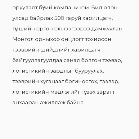
оруулалт бүхий компани юм. Бид олон
улсад байрлах 500 гаруй харилцагч,
түншийн өргөн сүлжээгээрээ дамжуулан
Монгол орныхоо онцлогт тохирсон
тээврийн шийдлийг харилцагч
байгууллагууддаа санал болгон тээвэр,
логистикийн зардлыг бууруулах,
тээврийн хугацааг богиносгох, тээвэр,
логистикийн мэдлэгийг түгээх зэрэгт
анхааран ажиллаж байна.