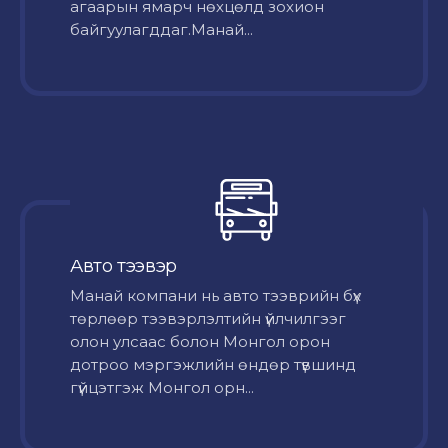
агаарын ямарч нөхцөлд зохион
байгуулагддаг.Манай...
Авто тээвэр
Mанай компани нь авто тээврийн бүх
төрлөөр тээвэрлэлтийн үйлчилгээг
олон улсаас болон Монгол орон
дотроо мэргэжлийн өндөр түвшинд
гүйцэтгэж Монгол орн...