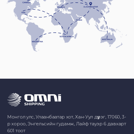
Монгол улс, Улаанбаатар хот, Хан-Уул дүүрэг, 17060, 3-
р хороо, Энгельсийн гудамж, Лайф тауэр 6 давхарт
601 тоот