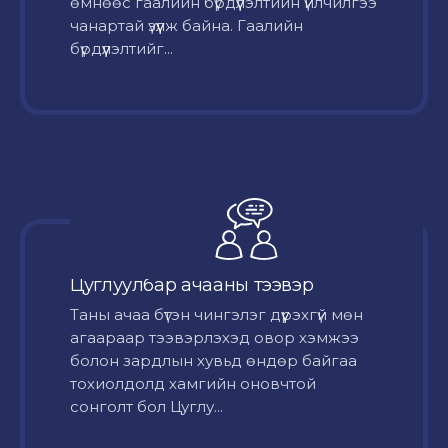
өмнөөс гаалийн бүрдүүлэлтийн үйлчилгээ
чанартай үзүүлж байна. Гаалийн
бүрдүүлэлтийг...
Цуглуулбар ачааны тээвэр
Таны ачаа бүтэн чингэлэг дүүрэхгүй мөн
агаараар тээвэрлэхэд овор хэмжээ
болон зардлын хувьд өндөр байгаа
тохиолдолд хамгийн оновчтой
сонголт бол Цуглу...