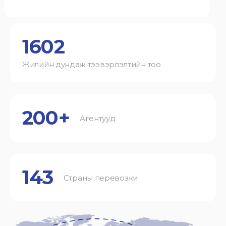
1602
Жилийн дундаж тээвэрлэлтийн тоо
200+
Агентууд
143
Страны перевозки