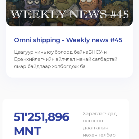
Omni shipping - Weekly news #45
Цаагуур чинь юу болоод байнаБНСУ-н
Ерөнхийлөгчийн айлчлал манай салбартай
ямар байдлаар холбогдож ба...
51'251,896
Хэрэглэгчдэд
олгосон
MNT
даатгалын
нөхөн төлбөр