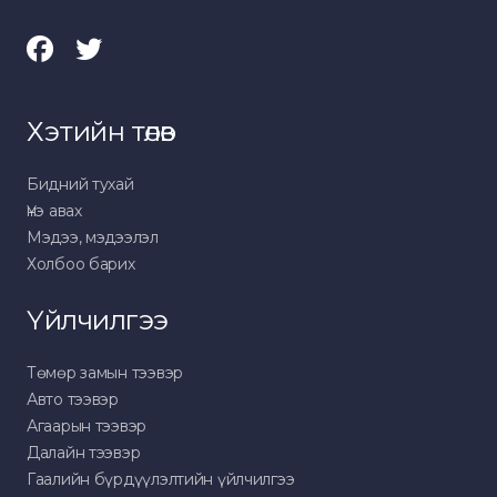
Хэтийн төлөв
Бидний тухай
Үнэ авах
Мэдээ, мэдээлэл
Холбоо барих
Үйлчилгээ
Төмөр замын тээвэр
Авто тээвэр
Агаарын тээвэр
Далайн тээвэр
Гаалийн бүрдүүлэлтийн үйлчилгээ