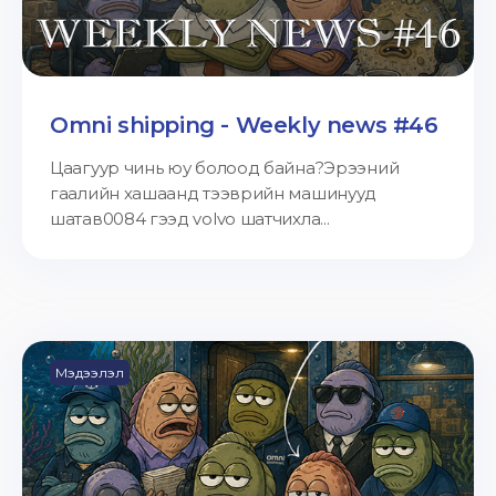
Omni shipping - Weekly news #46
Цаагуур чинь юу болоод байна?Эрээний
гаалийн хашаанд тээврийн машинууд
шатав0084 гээд volvo шатчихла...
Мэдээлэл