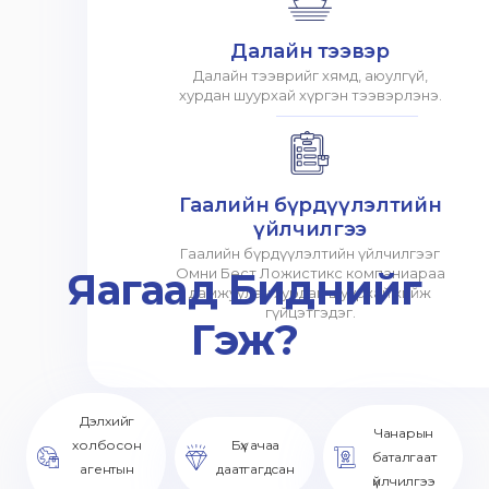
Далайн тээвэр
Далайн тээврийг хямд, аюулгүй,
хурдан шуурхай хүргэн тээвэрлэнэ.
Гаалийн бүрдүүлэлтийн
үйлчилгээ
Гаалийн бүрдүүлэлтийн үйлчилгээг
Яагаад Биднийг
Омни Бест Ложистикс компаниараа
дамжуулан хурдан шуурхай хийж
гүйцэтгэдэг.
Гэж?
Дэлхийг
Чанарын
холбосон
Бүх ачаа
баталгаат
агентын
даатгагдсан
үйлчилгээ