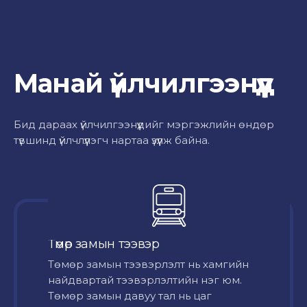
Манай үйлчилгээнүүд
Бид дараах үйлчилгээнүүдийг мэргэжлийн өндөр
түвшинд үйлчлүүлэгч нартаа үзүүлж байна.
Төмөр замын тээвэр
Төмөр замын тээвэрлэлт нь хамгийн
найдвартай тээвэрлэлтийн нэг юм.
Төмөр замын давуу тал нь цаг