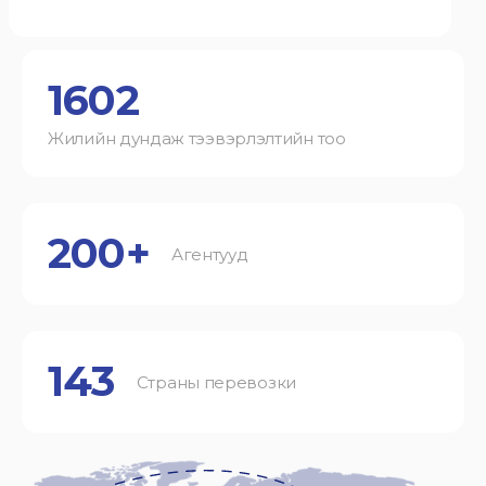
1602
Жилийн дундаж тээвэрлэлтийн тоо
200+
Агентууд
143
Страны перевозки