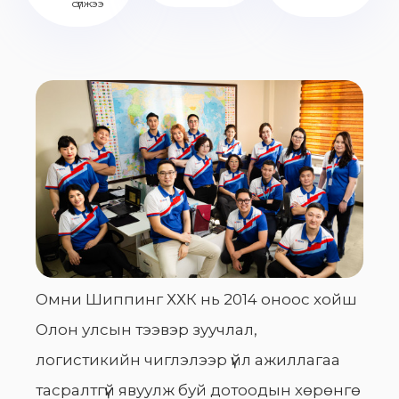
сүлжээ
Омни Шиппинг ХХК нь 2014 оноос хойш
Олон улсын тээвэр зуучлал,
логистикийн чиглэлээр үйл ажиллагаа
тасралтгүй явуулж буй дотоодын хөрөнгө