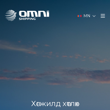
MN
Хөгжилд хөтлөх