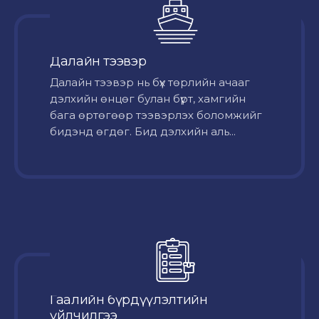
Далайн тээвэр
Далайн тээвэр нь бүх төрлийн ачааг
дэлхийн өнцөг булан бүрт, хамгийн
бага өртөгөөр тээвэрлэх боломжийг
бидэнд өгдөг. Бид дэлхийн аль...
Гаалийн бүрдүүлэлтийн
үйлчилгээ