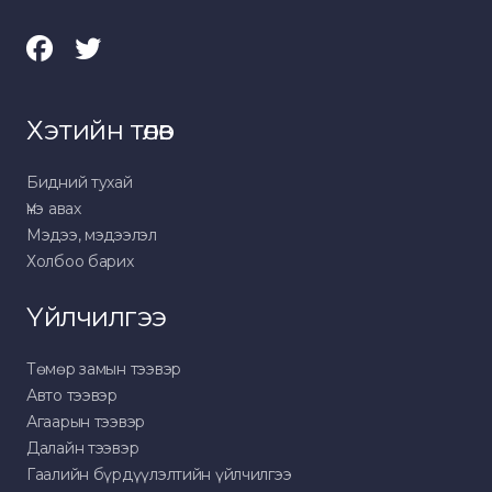
Хэтийн төлөв
Бидний тухай
Үнэ авах
Мэдээ, мэдээлэл
Холбоо барих
Үйлчилгээ
Төмөр замын тээвэр
Авто тээвэр
Агаарын тээвэр
Далайн тээвэр
Гаалийн бүрдүүлэлтийн үйлчилгээ