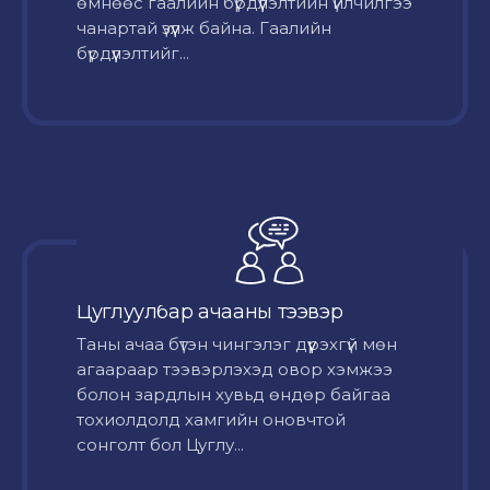
өмнөөс гаалийн бүрдүүлэлтийн үйлчилгээ
чанартай үзүүлж байна. Гаалийн
бүрдүүлэлтийг...
Цуглуулбар ачааны тээвэр
Таны ачаа бүтэн чингэлэг дүүрэхгүй мөн
агаараар тээвэрлэхэд овор хэмжээ
болон зардлын хувьд өндөр байгаа
тохиолдолд хамгийн оновчтой
сонголт бол Цуглу...