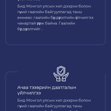
Бид Монгол улсын хил дээрхи болон
гүний гаалийн байгууллагад таны
өмнөөс гаалийн бүрдүүлэлтийн үйлчилгээ
чанартай үзүүлж байна. Гаалийн
бүрдүүлэлтийг...
Ачаа тээврийн даатгалын
үйлчилгээ
Бид Монгол улсын хил дээрхи болон
гүний гаалийн байгууллагад таны