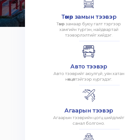
Төмөр замын тээвэр
Төмөр замаар буюу галт тэргээр
хамгийн түргэн, найдвартай
тээвэрлэлтийг хийдэг.
Авто тээвэр
Авто тээврийг аюулгүй, уян хатан
нөхцөлтэйгээр хүргэдэг.
Агаарын тээвэр
Агаарын тээврийн цогц шийдлийг
санал болгоно.