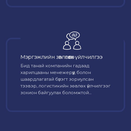
Мэргэжлийн зөвлөгөө өгөх үйлчилгээ
Бид танай компанийн гадаад
харилцааны менежерүүд болон
шаардлагатай бүлэгт зориулсан
тээвэр, логистикийн зөвлөх үйлчилгээг
зохион байгуулах боломжтой...