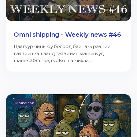
Omni shipping - Weekly news #46
Цаагуур чинь юу болоод байна?Эрээний
гаалийн хашаанд тээврийн машинууд
шатав0084 гээд volvo шатчихла...
Мэдээлэл