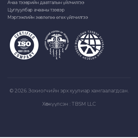
Ачаа тээврийн даатгалын үйлчилгээ
Цуглуулбар ачааны тээвэр
Мэргэжлийн зөвлөгөө өгөх үйлчилгээ
© 2026. Зохиогчийн эрх хуулиар хамгаалагдсан.
Хөгжүүлсэн :
TBSM LLC