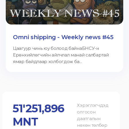
Omni shipping - Weekly news #45
Цаагуур чинь юу болоод байнаБНСУ-н
Ерөнхийлөгчийн айлчлал манай салбартай
ямар байдлаар холбогдож ба...
51'251,896
Хэрэглэгчдэд
олгосон
MNT
даатгалын
нөхөн төлбөр