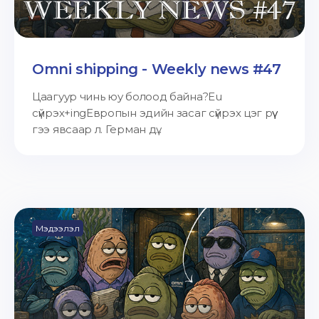
Omni shipping - Weekly news #47
Цаагуур чинь юу болоод байна?Eu
сүйрэх+ingЕвропын эдийн засаг сүйрэх цэг рүү
гээ явсаар л. Герман дү...
Мэдээлэл