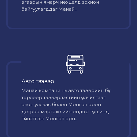
агаарын ямарч нөхцөлд зохион
байгуулагддаг.Манай...
Авто тээвэр
Mанай компани нь авто тээврийн бүх
төрлөөр тээвэрлэлтийн үйлчилгээг
олон улсаас болон Монгол орон
дотроо мэргэжлийн өндөр түвшинд
гүйцэтгэж Монгол орн...