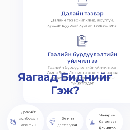
Далайн тээвэр
Далайн тээврийг хямд, аюулгүй,
хурдан шуурхай хүргэн тээвэрлэнэ.
Гаалийн бүрдүүлэлтийн
үйлчилгээ
Гаалийн бүрдүүлэлтийн үйлчилгээг
Яагаад Биднийг
Омни Бест Ложистикс компаниараа
дамжуулан хурдан шуурхай хийж
гүйцэтгэдэг.
Гэж?
Дэлхийг
Чанарын
холбосон
Бүх ачаа
баталгаат
агентын
даатгагдсан
үйлчилгээ