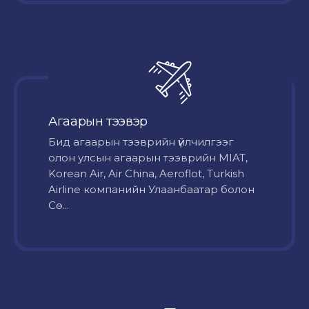
Агаарын тээвэр
Бид агаарын тээврийн үйлчилгээг
олон улсын агаарын тээврийн MIAT,
Korean Air, Air China, Aeroflot, Turkish
Airline компанийн Улаанбаатар болон
Сө...