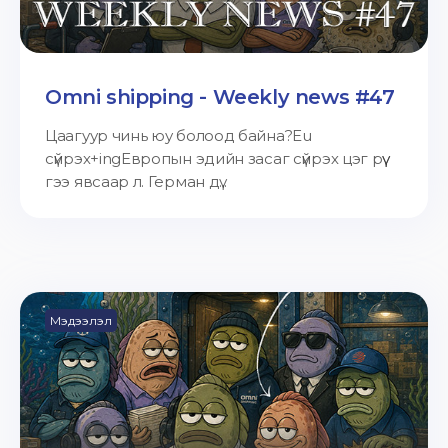
Omni shipping - Weekly news #47
Цаагуур чинь юу болоод байна?Eu
сүйрэх+ingЕвропын эдийн засаг сүйрэх цэг рүү
гээ явсаар л. Герман дү...
Мэдээлэл