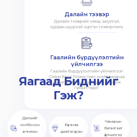
Далайн тээвэр
Далайн тээврийг хямд, аюулгүй,
хурдан шуурхай хүргэн тээвэрлэнэ.
Гаалийн бүрдүүлэлтийн
үйлчилгээ
Гаалийн бүрдүүлэлтийн үйлчилгээг
Яагаад Биднийг
Омни Бест Ложистикс компаниараа
дамжуулан хурдан шуурхай хийж
гүйцэтгэдэг.
Гэж?
Дэлхийг
Чанарын
холбосон
Бүх ачаа
баталгаат
агентын
даатгагдсан
үйлчилгээ