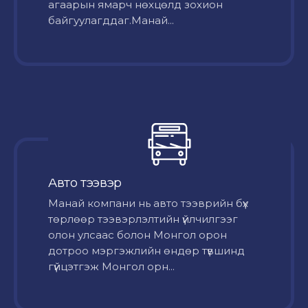
агаарын ямарч нөхцөлд зохион
байгуулагддаг.Манай...
Авто тээвэр
Mанай компани нь авто тээврийн бүх
төрлөөр тээвэрлэлтийн үйлчилгээг
олон улсаас болон Монгол орон
дотроо мэргэжлийн өндөр түвшинд
гүйцэтгэж Монгол орн...