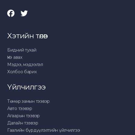
Хэтийн төлөв
Бидний тухай
Үнэ авах
Мэдээ, мэдээлэл
Холбоо барих
Үйлчилгээ
Төмөр замын тээвэр
Авто тээвэр
Агаарын тээвэр
Далайн тээвэр
Гаалийн бүрдүүлэлтийн үйлчилгээ