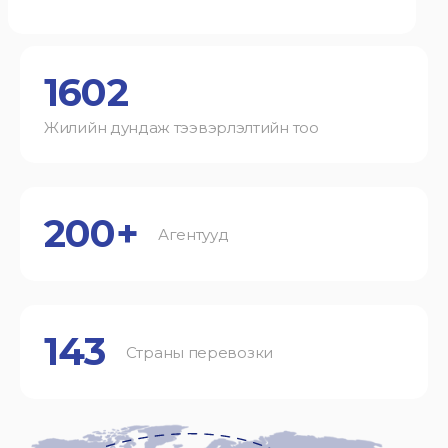
1602
Жилийн дундаж тээвэрлэлтийн тоо
200+
Агентууд
143
Страны перевозки