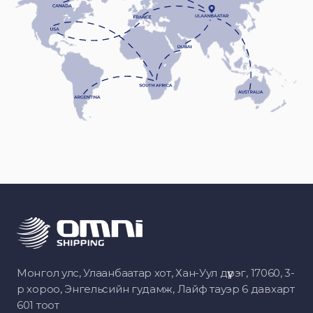
Монгол улс, Улаанбаатар хот, Хан-Уул дүүрэг, 17060, 3-
р хороо, Энгельсийн гудамж, Лайф тауэр 6 давхарт
601 тоот