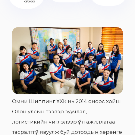
сүлжээ
Омни Шиппинг ХХК нь 2014 оноос хойш
Олон улсын тээвэр зуучлал,
логистикийн чиглэлээр үйл ажиллагаа
тасралтгүй явуулж буй дотоодын хөрөнгө