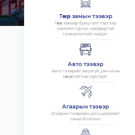
Төмөр замын тээвэр
Төмөр замаар буюу галт тэргээр
хамгийн түргэн, найдвартай
тээвэрлэлтийг хийдэг.
Авто тээвэр
Авто тээврийг аюулгүй, уян хатан
нөхцөлтэйгээр хүргэдэг.
Агаарын тээвэр
Агаарын тээврийн цогц шийдлийг
санал болгоно.