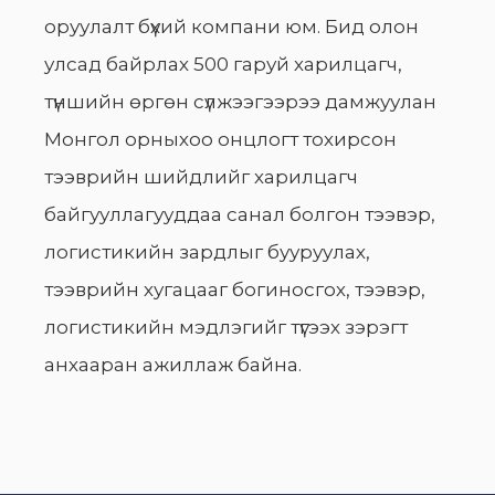
оруулалт бүхий компани юм. Бид олон
улсад байрлах 500 гаруй харилцагч,
түншийн өргөн сүлжээгээрээ дамжуулан
Монгол орныхоо онцлогт тохирсон
тээврийн шийдлийг харилцагч
байгууллагууддаа санал болгон тээвэр,
логистикийн зардлыг бууруулах,
тээврийн хугацааг богиносгох, тээвэр,
логистикийн мэдлэгийг түгээх зэрэгт
анхааран ажиллаж байна.