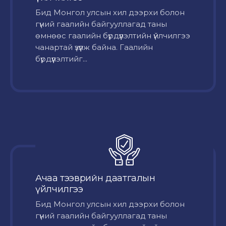
Бид Монгол улсын хил дээрхи болон
гүний гаалийн байгууллагад таны
өмнөөс гаалийн бүрдүүлэлтийн үйлчилгээ
чанартай үзүүлж байна. Гаалийн
бүрдүүлэлтийг...
Ачаа тээврийн даатгалын
үйлчилгээ
Бид Монгол улсын хил дээрхи болон
гүний гаалийн байгууллагад таны