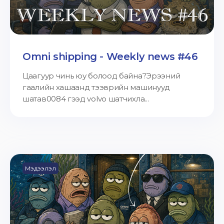
Omni shipping - Weekly news #46
Цаагуур чинь юу болоод байна?Эрээний
гаалийн хашаанд тээврийн машинууд
шатав0084 гээд volvo шатчихла...
Мэдээлэл