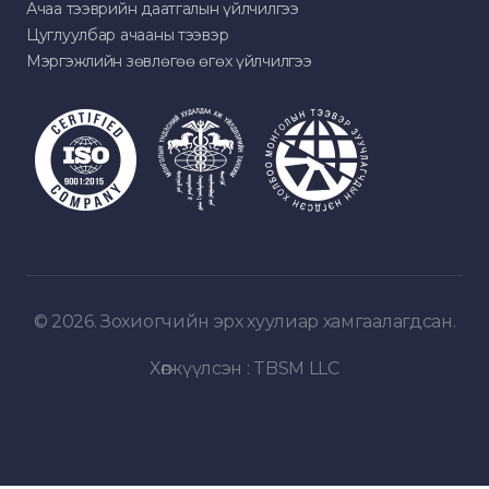
Ачаа тээврийн даатгалын үйлчилгээ
Цуглуулбар ачааны тээвэр
Мэргэжлийн зөвлөгөө өгөх үйлчилгээ
© 2026. Зохиогчийн эрх хуулиар хамгаалагдсан.
Хөгжүүлсэн :
TBSM LLC