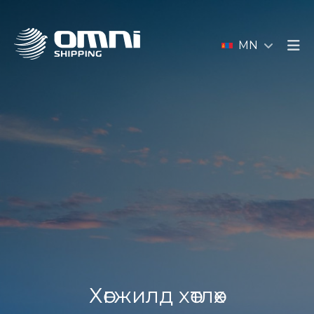
MN
Хөгжилд хөтлөх