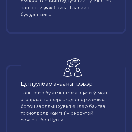
өмнөөс гаалийн бүрдүүлэлтийн үйлчилгээ
чанартай үзүүлж байна. Гаалийн
бүрдүүлэлтийг...
Цуглуулбар ачааны тээвэр
Таны ачаа бүтэн чингэлэг дүүрэхгүй мөн
агаараар тээвэрлэхэд овор хэмжээ
болон зардлын хувьд өндөр байгаа
тохиолдолд хамгийн оновчтой
сонголт бол Цуглу...