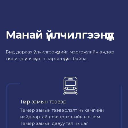
Манай үйлчилгээнүүд
Бид дараах үйлчилгээнүүдийг мэргэжлийн өндөр
түвшинд үйлчлүүлэгч нартаа үзүүлж байна.
Төмөр замын тээвэр
Төмөр замын тээвэрлэлт нь хамгийн
найдвартай тээвэрлэлтийн нэг юм.
Төмөр замын давуу тал нь цаг