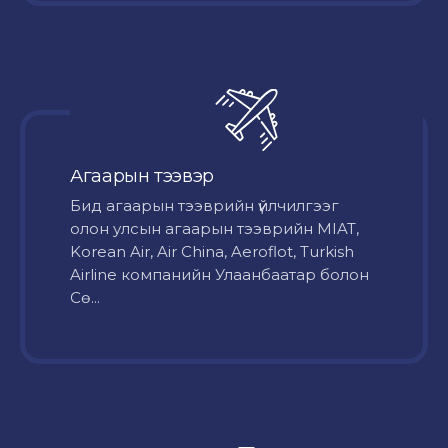
Агаарын тээвэр
Бид агаарын тээврийн үйлчилгээг
олон улсын агаарын тээврийн MIAT,
Korean Air, Air China, Aeroflot, Turkish
Airline компанийн Улаанбаатар болон
Сө...