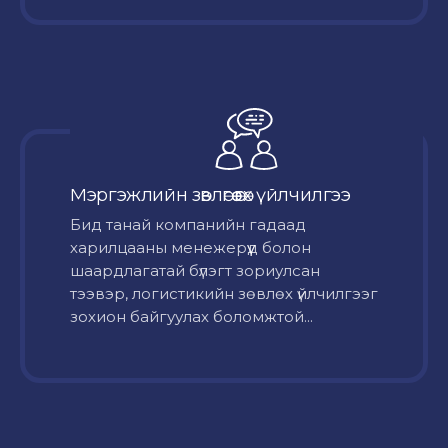
Мэргэжлийн зөвлөгөө өгөх үйлчилгээ
Бид танай компанийн гадаад
харилцааны менежерүүд болон
шаардлагатай бүлэгт зориулсан
тээвэр, логистикийн зөвлөх үйлчилгээг
зохион байгуулах боломжтой...