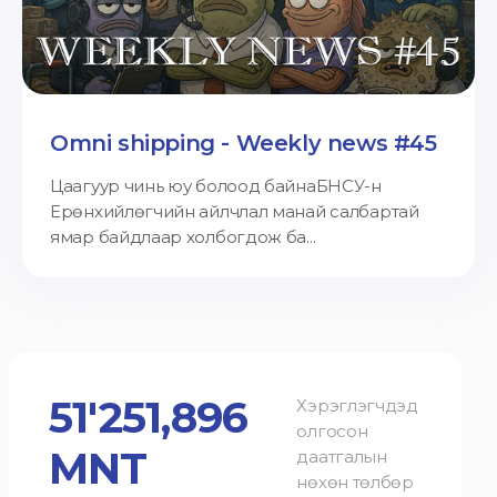
Omni shipping - Weekly news #45
Цаагуур чинь юу болоод байнаБНСУ-н
Ерөнхийлөгчийн айлчлал манай салбартай
ямар байдлаар холбогдож ба...
51'251,896
Хэрэглэгчдэд
олгосон
MNT
даатгалын
нөхөн төлбөр