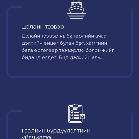
Далайн тээвэр
Далайн тээвэр нь бүх төрлийн ачааг
дэлхийн өнцөг булан бүрт, хамгийн
бага өртөгөөр тээвэрлэх боломжийг
бидэнд өгдөг. Бид дэлхийн аль...
Гаалийн бүрдүүлэлтийн
үйлчилгээ