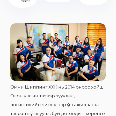
сүлжээ
Омни Шиппинг ХХК нь 2014 оноос хойш
Олон улсын тээвэр зуучлал,
логистикийн чиглэлээр үйл ажиллагаа
тасралтгүй явуулж буй дотоодын хөрөнгө