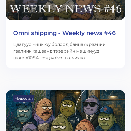
Omni shipping - Weekly news #46
Цаагуур чинь юу болоод байна?Эрээний
гаалийн хашаанд тээврийн машинууд
шатав0084 гээд volvo шатчихла...
Мэдээлэл