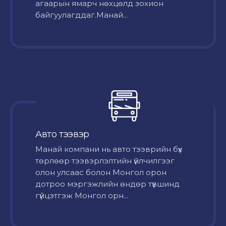
агаарын ямарч нөхцөлд зохион
байгуулагддаг.Манай...
Авто тээвэр
Mанай компани нь авто тээврийн бүх
төрлөөр тээвэрлэлтийн үйлчилгээг
олон улсаас болон Монгол орон
дотроо мэргэжлийн өндөр түвшинд
гүйцэтгэж Монгол орн...