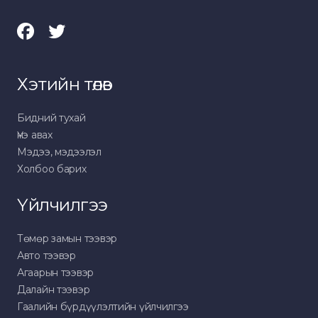
Хэтийн төлөв
Бидний тухай
Үнэ авах
Мэдээ, мэдээлэл
Холбоо барих
Үйлчилгээ
Төмөр замын тээвэр
Авто тээвэр
Агаарын тээвэр
Далайн тээвэр
Гаалийн бүрдүүлэлтийн үйлчилгээ