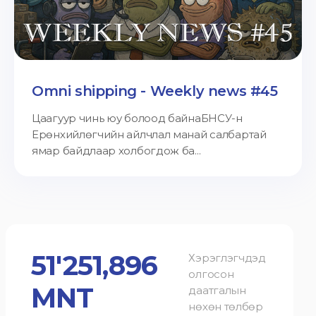
Omni shipping - Weekly news #45
Цаагуур чинь юу болоод байнаБНСУ-н
Ерөнхийлөгчийн айлчлал манай салбартай
ямар байдлаар холбогдож ба...
51'251,896
Хэрэглэгчдэд
олгосон
MNT
даатгалын
нөхөн төлбөр