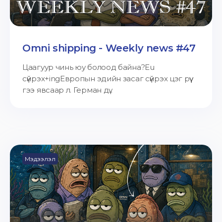
Omni shipping - Weekly news #47
Цаагуур чинь юу болоод байна?Eu
сүйрэх+ingЕвропын эдийн засаг сүйрэх цэг рүү
гээ явсаар л. Герман дү...
Мэдээлэл