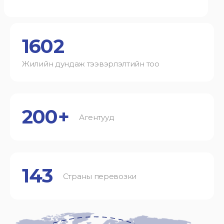
1602
Жилийн дундаж тээвэрлэлтийн тоо
200+
Агентууд
143
Страны перевозки