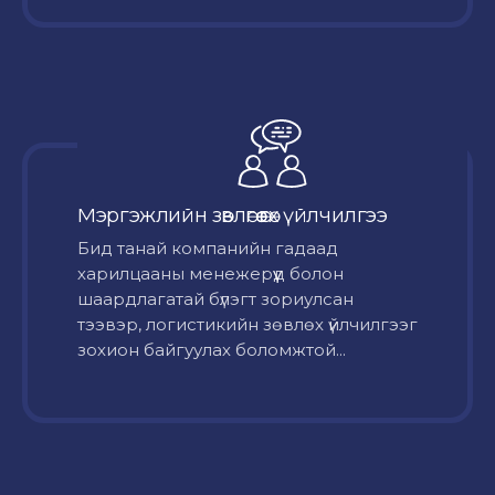
Мэргэжлийн зөвлөгөө өгөх үйлчилгээ
Бид танай компанийн гадаад
харилцааны менежерүүд болон
шаардлагатай бүлэгт зориулсан
тээвэр, логистикийн зөвлөх үйлчилгээг
зохион байгуулах боломжтой...