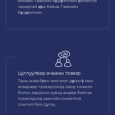
өмнөөс гаалийн бүрдүүлэлтийн үйлчилгээ
чанартай үзүүлж байна. Гаалийн
бүрдүүлэлтийг...
Цуглуулбар ачааны тээвэр
Таны ачаа бүтэн чингэлэг дүүрэхгүй мөн
агаараар тээвэрлэхэд овор хэмжээ
болон зардлын хувьд өндөр байгаа
тохиолдолд хамгийн оновчтой
сонголт бол Цуглу...