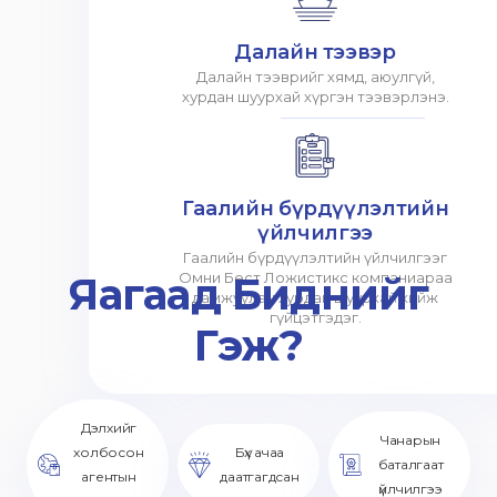
Далайн тээвэр
Далайн тээврийг хямд, аюулгүй,
хурдан шуурхай хүргэн тээвэрлэнэ.
Гаалийн бүрдүүлэлтийн
үйлчилгээ
Гаалийн бүрдүүлэлтийн үйлчилгээг
Яагаад Биднийг
Омни Бест Ложистикс компаниараа
дамжуулан хурдан шуурхай хийж
гүйцэтгэдэг.
Гэж?
Дэлхийг
Чанарын
холбосон
Бүх ачаа
баталгаат
агентын
даатгагдсан
үйлчилгээ