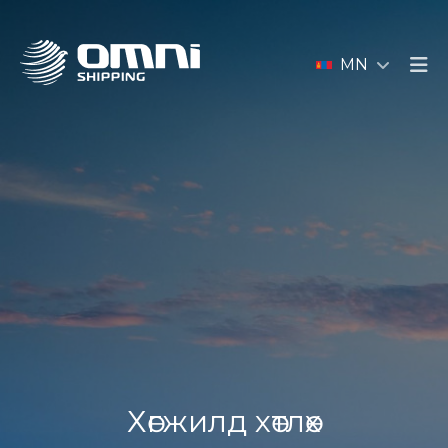
MN
Хөгжилд хөтлөх