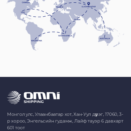
Монгол улс, Улаанбаатар хот, Хан-Уул дүүрэг, 17060, 3-
р хороо, Энгельсийн гудамж, Лайф тауэр 6 давхарт
601 тоот