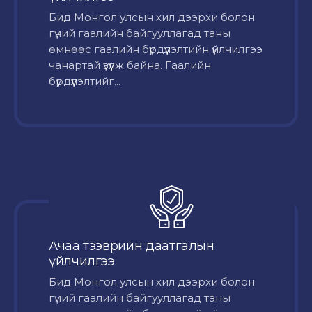
Бид Монгол улсын хил дээрхи болон
гүний гаалийн байгууллагад таны
өмнөөс гаалийн бүрдүүлэлтийн үйлчилгээ
чанартай үзүүлж байна. Гаалийн
бүрдүүлэлтийг...
Ачаа тээврийн даатгалын
үйлчилгээ
Бид Монгол улсын хил дээрхи болон
гүний гаалийн байгууллагад таны