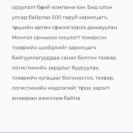
оруулалт бүхий компани юм. Бид олон
улсад байрлах 500 гаруй харилцагч,
түншийн өргөн сүлжээгээрээ дамжуулан
Монгол орныхоо онцлогт тохирсон
тээврийн шийдлийг харилцагч
байгууллагууддаа санал болгон тээвэр,
логистикийн зардлыг бууруулах,
тээврийн хугацааг богиносгох, тээвэр,
логистикийн мэдлэгийг түгээх зэрэгт
анхааран ажиллаж байна.