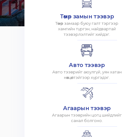
Төмөр замын тээвэр
Төмөр замаар буюу галт тэргээр
хамгийн түргэн, найдвартай
тээвэрлэлтийг хийдэг.
Авто тээвэр
Авто тээврийг аюулгүй, уян хатан
нөхцөлтэйгээр хүргэдэг.
Агаарын тээвэр
Агаарын тээврийн цогц шийдлийг
санал болгоно.