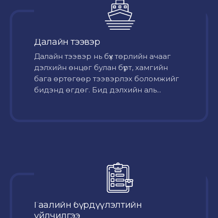
Далайн тээвэр
Далайн тээвэр нь бүх төрлийн ачааг
дэлхийн өнцөг булан бүрт, хамгийн
бага өртөгөөр тээвэрлэх боломжийг
бидэнд өгдөг. Бид дэлхийн аль...
Гаалийн бүрдүүлэлтийн
үйлчилгээ