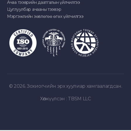
Ачаа тээврийн даатгалын үйлчилгээ
Цуглуулбар ачааны тээвэр
Мэргэжлийн зөвлөгөө өгөх үйлчилгээ
© 2026. Зохиогчийн эрх хуулиар хамгаалагдсан.
Хөгжүүлсэн :
TBSM LLC