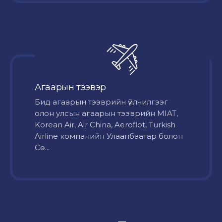
Агаарын тээвэр
Бид агаарын тээврийн үйлчилгээг
олон улсын агаарын тээврийн MIAT,
Korean Air, Air China, Aeroflot, Turkish
Airline компанийн Улаанбаатар болон
Сө...