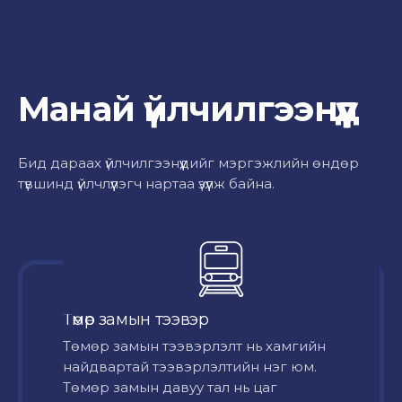
Манай үйлчилгээнүүд
Бид дараах үйлчилгээнүүдийг мэргэжлийн өндөр
түвшинд үйлчлүүлэгч нартаа үзүүлж байна.
Төмөр замын тээвэр
Төмөр замын тээвэрлэлт нь хамгийн
найдвартай тээвэрлэлтийн нэг юм.
Төмөр замын давуу тал нь цаг